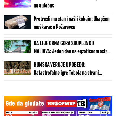
na autobus
Pretresli mu stan i našli kokain: Uhapšen
muškarac u Požarevcu
DA LI JE CRNA GORA SKUPLJA OD
MALDIVA: Jedan dan na egzotičnom ostrvu
može da košta manje nego u Budvi
HUMSKA VERUJE U POBEDU:
Katastrofalne igre Tobola na strani
ulivaju samopouzdanje Partizanu