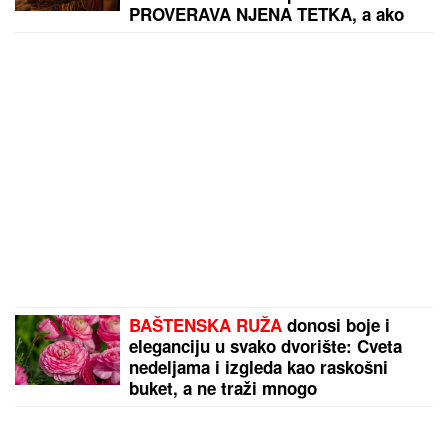
PROVERAVA NJENA TETKA, a ako
ona nije zadovoljna sledi SUROVA
KAZNA
BAŠTENSKA RUŽA
donosi boje i
eleganciju u svako dvorište: Cveta
nedeljama i izgleda kao raskošni
buket, a ne traži mnogo