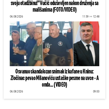
svoju otadžbinu!" Vučić oduševljen nakon druženja sa
mališanima (FOTO/VIDEO)
06.08.2026
11:59 >> 12:48
Osvanuo skandalozan snimak iz kafane u Kninu:
Zločinac pevao Milanoviću ustaške pesme na uvce - A
onda... (VIDEO)
06.08.2026
09:00