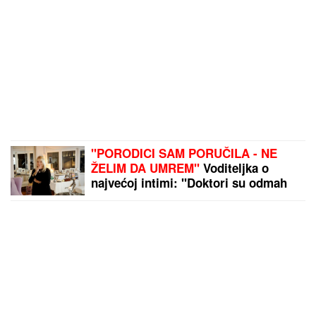
"PORODICI SAM PORUČILA - NE
ŽELIM DA UMREM"
Voditeljka o
najvećoj intimi: "Doktori su odmah
zakazali operaciju kad su shvatili
stanje stvari", ovo je samo jednom
pričala