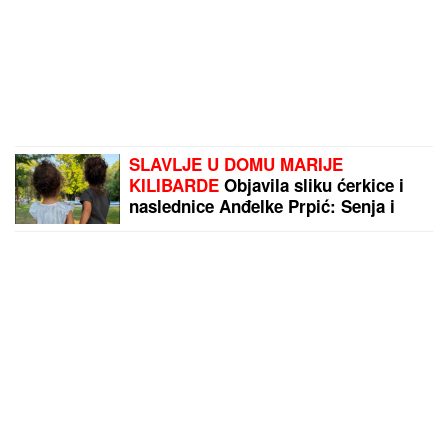
SLAVLJE U DOMU MARIJE
KILIBARDE
Objavila sliku ćerkice i
naslednice Anđelke Prpić: Senja i
Čarna se drže za ruke, da se istopiš