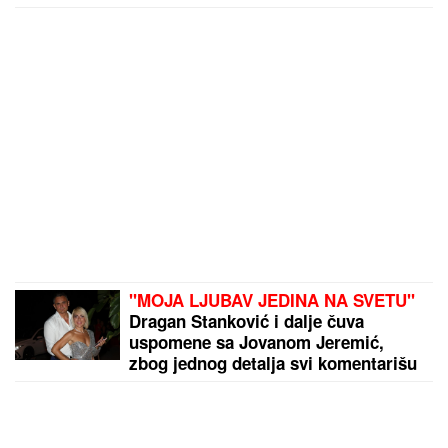
"MOJA LJUBAV JEDINA NA SVETU"
Dragan Stanković i dalje čuva
uspomene sa Jovanom Jeremić,
zbog jednog detalja svi komentarišu
da je nije preboleo