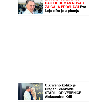
DAO OGROMAN NOVAC
ZA GALA PROSLAVU
Evo
koja cifra je u pitanju -
sve prštalo od luksuza
Otkriveno koliko je
Dragan Stanković
STARIJI OD VERENICE
Aleksandre: Krili
mesecima ovaj podatak,
sada se sve saznalo