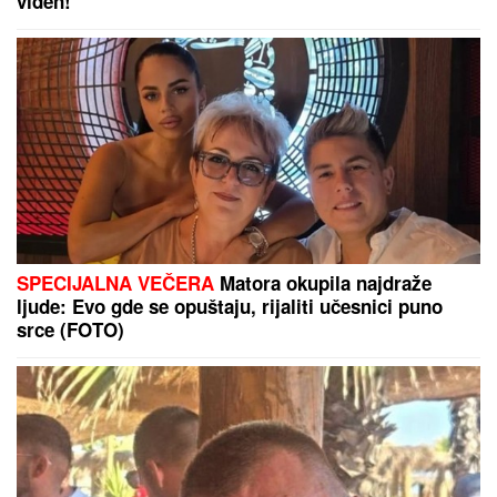
viđen!
SPECIJALNA VEČERA
Matora okupila najdraže
ljude: Evo gde se opuštaju, rijaliti učesnici puno
srce (FOTO)