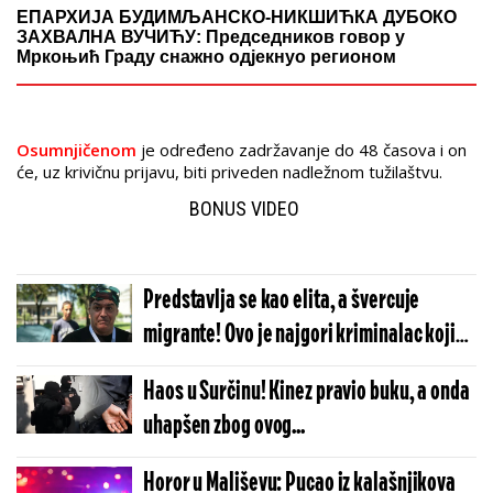
ЕПАРХИЈА БУДИМЉАНСКО-НИКШИЋКА ДУБОКО
ЗАХВАЛНА ВУЧИЋУ: Председников говор у
Мркоњић Граду снажно одјекнуо регионом
Osumnjičenom
je određeno zadržavanje do 48 časova i on
će, uz krivičnu prijavu, biti priveden nadležnom tužilaštvu.
BONUS VIDEO
Predstavlja se kao elita, a švercuje
migrante! Ovo je najgori kriminalac koji
predvodi blokadere!
Haos u Surčinu! Kinez pravio buku, a onda
uhapšen zbog ovog...
Horor u Mališevu: Pucao iz kalašnjikova