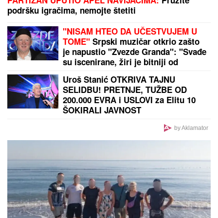
PARTIZAN UPUTIO APEL NAVIJAČIMA:
Pružite
podršku igračima, nemojte štetiti
"NISAM HTEO DA UČESTVUJEM U
TOME"
Srpski muzičar otkrio zašto
je napustio "Zvezde Granda": "Svađe
su iscenirane, žiri je bitniji od
takmičara"
Uroš Stanić OTKRIVA TAJNU
SELIDBU! PRETNJE, TUŽBE OD
200.000 EVRA i USLOVI za Elitu 10
ŠOKIRALI JAVNOST
by Aklamator