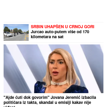
SRBIN UHAPŠEN U CRNOJ GORI
Jurcao auto-putem više od 170
kilometara na sat
"Ajde ćuti dok govorim" Jovana Jeremić izbacila
političara iz takta, skandal u emisiji kakav nije