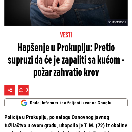
Shutterstock
VESTI
Hapšenje u Prokuplju: Pretio
supruzi da će je zapaliti sa kućom -
požar zahvatio krov
0
Dodaj Informer kao željeni izvor na Googlu
Policija u Prokuplјu, po nalogu Osnovnog javnog
tužilaštva u ovom gradu, uhapsila je T. M. (72) iz okoline