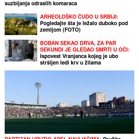
suzbijanja odraslih komaraca
ARHEOLOŠKO ČUDO U SRBIJI:
Pogledajte šta je ležalo duboko pod
zemljom (FOTO)
BOBAN SEKAO DRVA, ZA PAR
SEKUNDI JE GLEDAO SMRTI U OČI:
Ispovest Vranjanca kojeg je ubo
stršljen ledi krv u žilama