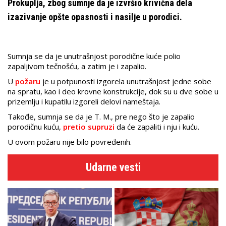
Prokuplјa, zbog sumnje da je izvršio krivična dela
izazivanje opšte opasnosti i nasilјe u porodici.
Sumnja se da je unutrašnjost porodične kuće polio
zapalјivom tečnošću, a zatim je i zapalio.
U
požaru
je u potpunosti izgorela unutrašnjost jedne sobe
na spratu, kao i deo krovne konstrukcije, dok su u dve sobe u
prizemlјu i kupatilu izgoreli delovi nameštaja.
Takođe, sumnja se da je T. M., pre nego što je zapalio
porodičnu kuću,
pretio supruzi
da će zapaliti i nju i kuću.
U ovom požaru nije bilo povređenih.
Udarne vesti