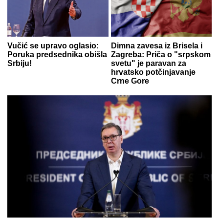
Vučić se upravo oglasio:
Dimna zavesa iz Brisela i
Poruka predsednika obišla
Zagreba: Priča o "srpskom
Srbiju!
svetu" je paravan za
hrvatsko potčinjavanje
Crne Gore