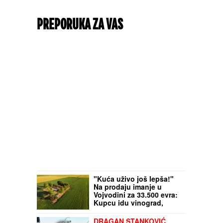
PREPORUKA ZA VAS
"Kuća uživo još lepša!"
Na prodaju imanje u
Vojvodini za 33.500 evra:
Kupcu idu vinograd,
bašta - i nameštaj (FOTO)
DRAGAN STANKOVIĆ