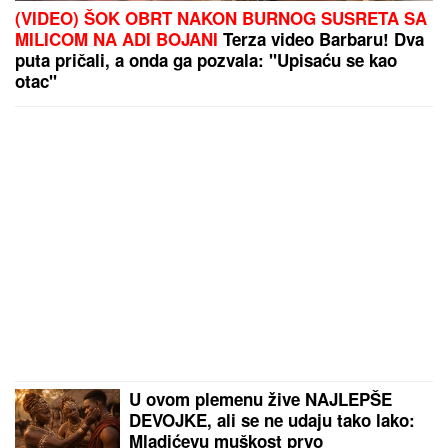
(VIDEO) ŠOK OBRT NAKON BURNOG SUSRETA SA
MILICOM NA ADI BOJANI
Terza video Barbaru! Dva
puta pričali, a onda ga pozvala: "Upisaću se kao
otac"
U ovom plemenu žive NAJLEPŠE
DEVOJKE, ali se ne udaju tako lako:
Mladićevu muškost prvo