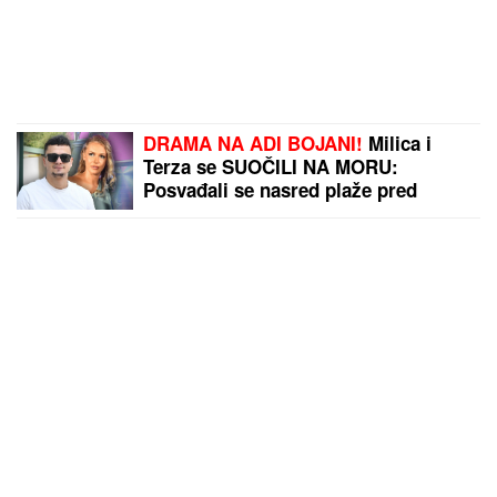
DRAMA NA ADI BOJANI!
Milica i
Terza se SUOČILI NA MORU:
Posvađali se nasred plaže pred
svima, evo zbog čega je odmah
nastao POTPUNI HAOS