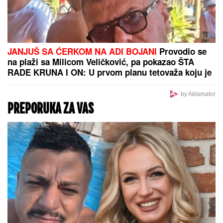
JANJUŠ SA ĆERKOM NA ADI BOJANI
Provodio se
na plaži sa Milicom Veličković, pa pokazao ŠTA
RADE KRUNA I ON: U prvom planu tetovaža koju je
posvetio naslednici (FOTO)
by Aklamator
PREPORUKA ZA VAS