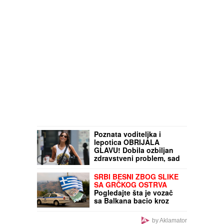
Poznata voditeljka i
lepotica OBRIJALA
GLAVU! Dobila ozbiljan
zdravstveni problem, sad
pozirala potpuno ćelava:
"Ja sam živi dokaz da
SRBI BESNI ZBOG SLIKE
možemo da prevaziđemo
SA GRČKOG OSTRVA
svaku traumu"
Pogledajte šta je vozač
sa Balkana bacio kroz
prozor auta: Za sekund
mogao da izazove
by Aklamator