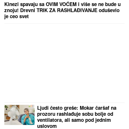
Kinezi spavaju sa OVIM VOĆEM i više se ne bude u
znoju! Drevni TRIK ZA RASHLAĐIVANJE oduševio
je ceo svet
Ljudi često greše: Mokar čaršaf na
prozoru rashlađuje sobu bolje od
ventilatora, ali samo pod jednim
uslovom