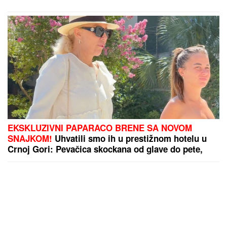
EKSKLUZIVNI PAPARACO BRENE SA NOVOM
SNAJKOM!
Uhvatili smo ih u prestižnom hotelu u
Crnoj Gori: Pevačica skockana od glave do pete,
Viktorova devojka bez šminke (VIDEO)