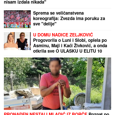
Marini Visković dečko bogataš kupio stan od 3
miliona evra: "Bila je šokirana!"