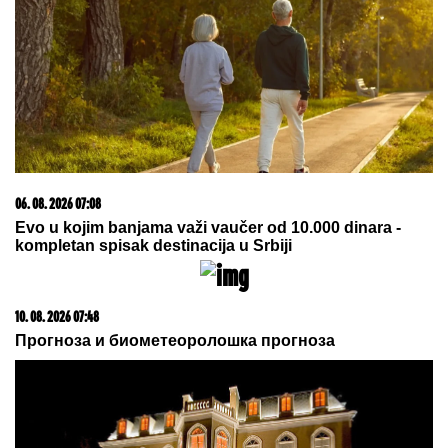
10. 08. 2026 07:05
Mama ima ravnu, tata kovrdžavu kosu: Kakvu će imati
dete? Genetika ima iznenađenje
09. 08. 2026 11:54
Ana Ivanović ovo sprema za ručak: Zdravo, ukusno i
brzo