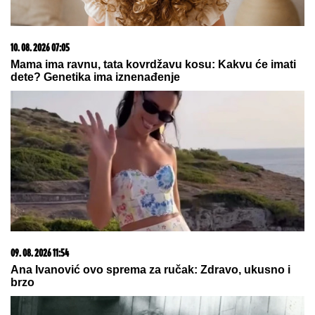
ŽIVOTE DALEKO OD NAS"
Zbog veze sa 15 godina
mlađom bio na stubu srama, a sada živi život iz
snova: Kupio stan u Dubaiju i baškari se u luksuzu
POZNATA SRPKINJA SE PRESELILA
NA SELO
Napravila vilu koja vredi
milione i posadila baštu: "Ja sam
sebi sve želje ostvarila"