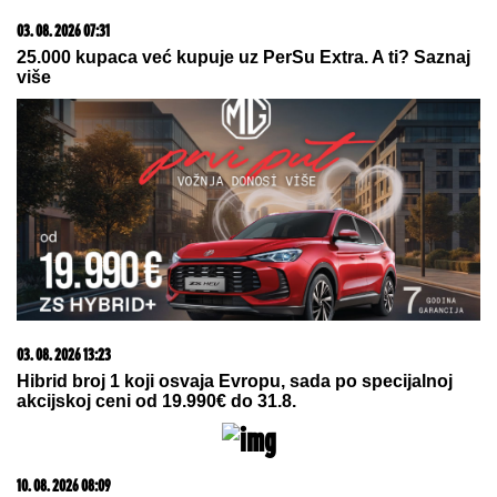
DEVOJCI U KOLICIMA
Njegov potez sve rasplakao:
Odmah sišao sa bine i uradio nešto neočekivano
"Već jednom smo prešli preko tih
stvari!" Sloba Radanović se prvi put
oglasio povodom drame između
Jelene, Ane Nikolić i Raleta