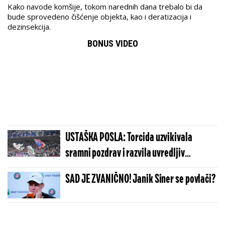
Kako navode komšije, tokom narednih dana trebalo bi da
bude sprovedeno čišćenje objekta, kao i deratizacija i
dezinsekcija.
BONUS VIDEO
USTAŠKA POSLA: Torcida uzvikivala
sramni pozdrav i razvila uvredljiv
transparent o Srbima i Oluji
SAD JE ZVANIČNO! Janik Siner se povlači?