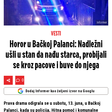
Informer
VESTI
Horor u Bačkoj Palanci: Nadležni
ušli u stan da nađu starca, probijali
se kroz pacove i buve do njega
0
Dodaj Informer kao željeni izvor na Googlu
Prava drama odigrala se u subotu, 13. juna, u Bačkoj
Palanci, kada su policija, Hitna pomoć i komunalne