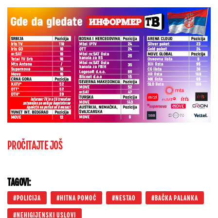
PROČITAJTE JOŠ
TAGOVI:
POLICIJA
HITNA POMOĆ
NESTAO
BAČKA PALANKA
NEHIGIJENSKI USLOVI