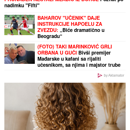
Opšta tuča na meču u komšiluku! U centru pažnje
klub za koji većinski nastupaju fudbaleri albanskog
porekla
by Aklamator
PREPORUKA ZA VAS
"POSVETA BIVŠOJ PORODICI: ŽIVITE SVOJE