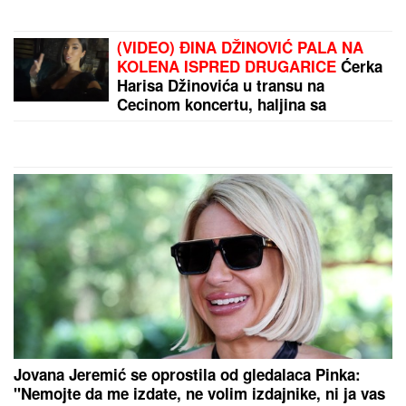
Naša pevačica rodila sina, pa morala
da ga napusti, on danas radi kao
moler: "Nikad ga se nisam odrekla"
Nude mu bogatstvo: Vlahović sve bliži crno-belom
dresu