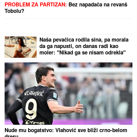
(FOTO) ANĐELA VEŠTICA NE MOŽE
DA SE KONTROLIŠE SA NOVIM
DEČKOM
Razmenjivali nežnosti na
privatnom bazenu: Zbog silikona
mora na hitnu operaciju, a tetovirani
frajer je ne pušta