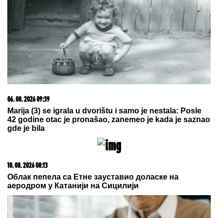
PEVAČICA ZATEKLA MRTVOG
MUŽA:
"Imao je pušku u ruci",
mnoge rasplakalo šta je morala da
radi 40 dana nakon njegove smrti