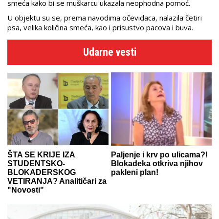
smeća kako bi se muškarcu ukazala neophodna pomoć.
U objektu su se, prema navodima očevidaca, nalazila četiri
psa, velika količina smeća, kao i prisustvo pacova i buva.
Udarne vesti
ŠTA SE KRIJE IZA
Paljenje i krv po ulicama?!
STUDENTSKO-
Blokadeka otkriva njihov
BLOKADERSKOG
pakleni plan!
VETIRANJA? Analitičari za
"Novosti"