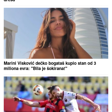
VODITELJKA PIPKALA TAKMIČARA PO INTIMNIM
DELOVIMA
Zakopčavala mu šlic na pantalonama, pa
usledila neprijatnost: " Zanimljivo je kada voditeljka
odradi još neke stvari"