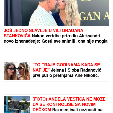
se oglasi: Javno
obelodanio cifre i ljudi su
u šoku
PUBLIKA JE PEVALA DO
JUTRA:
Ceca Ražnatović
oborila sopstveni rekord
na koncertu u Budvi
(FOTO)
DEVOJČICA (14) PALA SA
KONJA U SURČINU!
Hitno
prevezena u bolnicu