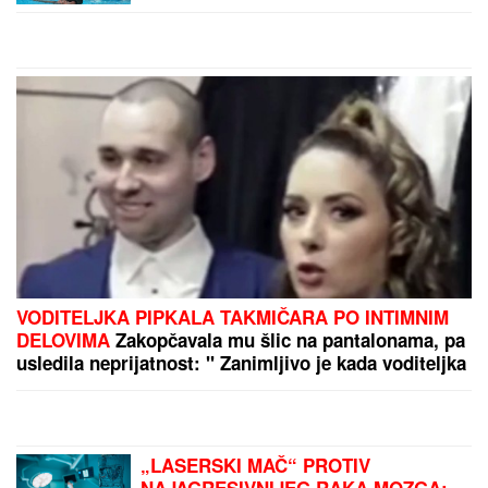
by Aklamator
PREPORUKA ZA VAS
JOŠ JEDNO SLAVLJE U VILI DRAGANA
STANKOVIĆA
Nakon veridbe priredio Aleksandri
novo iznenađenje: Gosti sve snimili, ona nije mogla
da sakrije šok (Video)