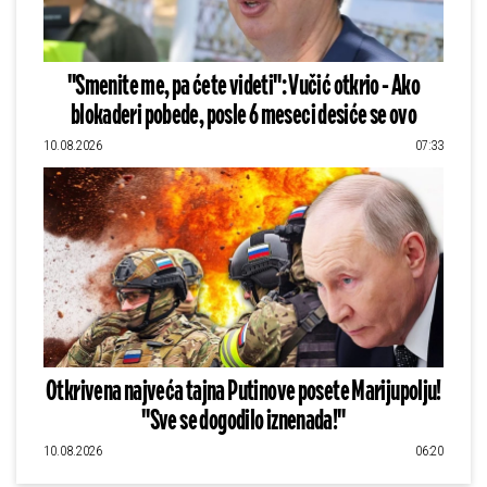
"Smenite me, pa ćete videti": Vučić otkrio - Ako
blokaderi pobede, posle 6 meseci desiće se ovo
10.08.2026
07:33
Otkrivena najveća tajna Putinove posete Marijupolju!
"Sve se dogodilo iznenada!"
10.08.2026
06:20