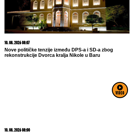
06. 08. 2026 09:39
Marija (3) se igrala u dvorištu i samo je nestala: Posle
42 godine otac je pronašao, zanemeo je kada je saznao
gde je bila
VIDEO
10. 08. 2026 08:13
Облак пепела са Етне зауставио доласке на
аеродром у Катанији на Сицилији