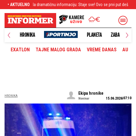
formaciju: Staje sve! Ovo se prvi put dešava
• AKTUELNO
Letnji prelazni rok: Pao dogov
UŠTVO
HRONIKA
PLANETA
ZABAVA
M
EXATLON
TAJNE MALOG GRADA
VREME DANAS
AUTOM
Ekipa hronike
HRONIKA
07:10
15.06.2026
Novinar