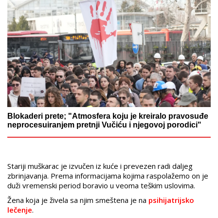
Blokaderi prete; "Atmosfera koju je kreiralo pravosuđe
neprocesuiranjem pretnji Vučiću i njegovoj porodici"
Stariji muškarac je izvučen iz kuće i prevezen radi daljeg
zbrinjavanja. Prema informacijama kojima raspolažemo on je
duži vremenski period boravio u veoma teškim uslovima.
Žena koja je živela sa njim smeštena je na
psihijatrijsko
lečenje
.