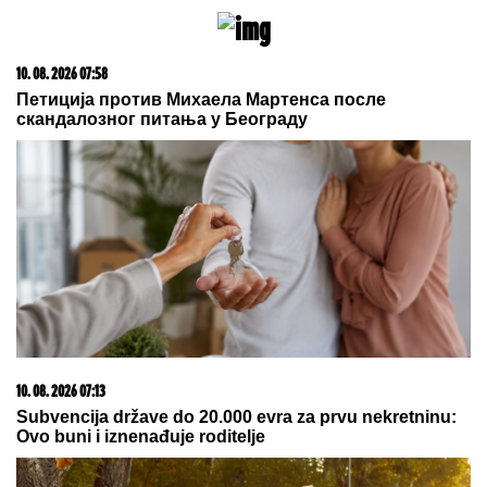
nadimku "Fifti"
BAHAROV "UČENIK" DAJE
INSTRUKCIJE HAPOELU ZA
ZVEZDU:
„Biće dramatično u
Beogradu“
(FOTO) TAKI MARINKOVIĆ GRLI
ORBANA U GUČI
Bivši premijer
Mađarske u kafani sa rijaliti
učesnikom, sa njima i majstor trube
by Aklamator