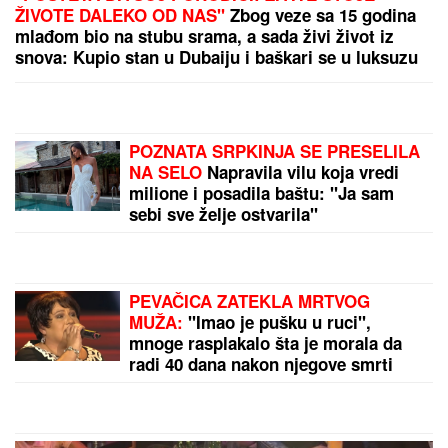
Zbog pevačice je ostavio ženu i
dvoje dece: Nakon razvoda dobili i
dete, o skandalu su svi brujali