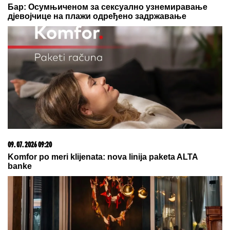
(VIDEO) ĐINA DŽINOVIĆ PALA NA
KOLENA ISPRED DRUGARICE
Ćerka
Harisa Džinovića u transu na
Cecinom koncertu, haljina sa
prorezima pokazala previše