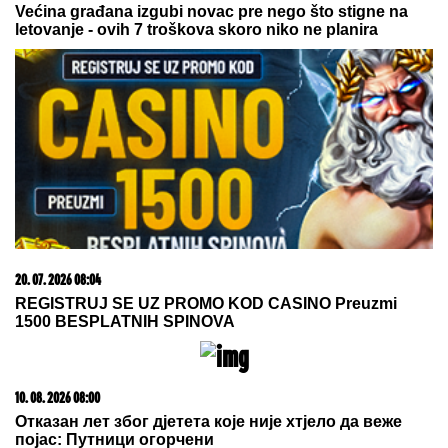
nisam izdala nikada"
Sprema se veličanstvena
koreografija: Zvezda ima poruku za
sve "delije"
U DOMU NADICE ZELJKOVIĆ
Progovorila o Luni i Slobi, oplela po
Asminu, Maji i Kaći Živković, a onda
otkrila sve O ULASKU U ELITU 10
SA KIJOM: "Dečko joj je sportista"
(VIDEO)
PRONAĐEN NESTALI MLADIĆ IZ BORČE
Poznat po