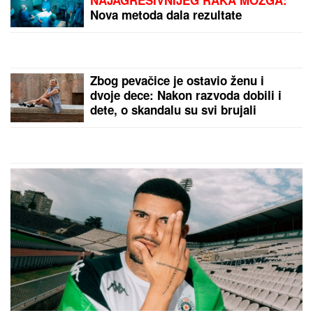
"TO TRAJE GODINAMA KADA SE
NAPIJE"
Jelena i Sloba Radanović
prvi put o pretnjama Ane Nikolić,
TUŽE JE pa otkrili šta se
desilo:"Spominje mi bolesno dete"
(VIDEO)