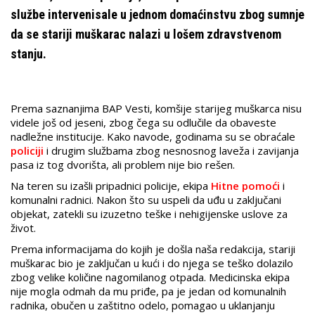
službe intervenisale u jednom domaćinstvu zbog sumnje
da se stariji muškarac nalazi u lošem zdravstvenom
stanju.
Prema saznanjima BAP Vesti, komšije starijeg muškarca nisu
videle još od jeseni, zbog čega su odlučile da obaveste
nadležne institucije. Kako navode, godinama su se obraćale
policiji
i drugim službama zbog nesnosnog laveža i zavijanja
pasa iz tog dvorišta, ali problem nije bio rešen.
Na teren su izašli pripadnici policije, ekipa
Hitne pomoći
i
komunalni radnici. Nakon što su uspeli da uđu u zaključani
objekat, zatekli su izuzetno teške i nehigijenske uslove za
život.
Prema informacijama do kojih je došla naša redakcija, stariji
muškarac bio je zaključan u kući i do njega se teško dolazilo
zbog velike količine nagomilanog otpada. Medicinska ekipa
nije mogla odmah da mu priđe, pa je jedan od komunalnih
radnika, obučen u zaštitno odelo, pomagao u uklanjanju