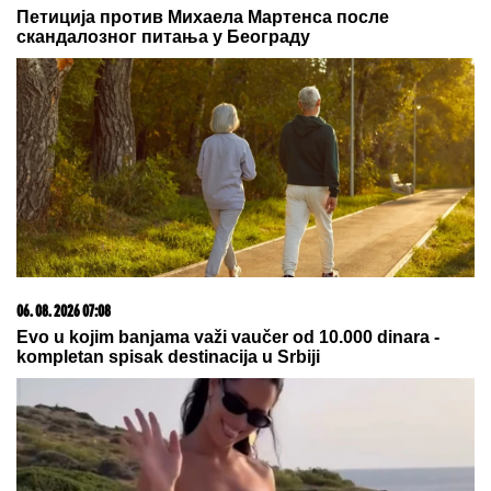
banke
03. 08. 2026 13:23
Hibrid broj 1 koji osvaja Evropu, sada po specijalnoj
akcijskoj ceni od 19.990€ do 31.8.