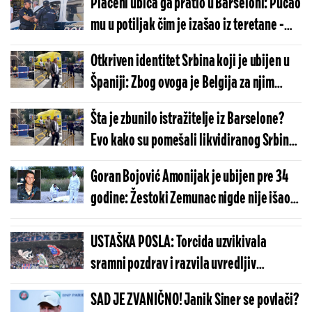
Plaćeni ubica ga pratio u Barseloni: Pucao
mu u potiljak čim je izašao iz teretane -
Kristijan bio u "balkanskom kartelu"
Otkriven identitet Srbina koji je ubijen u
(FOTO/VIDEO)
Španiji: Zbog ovoga je Belgija za njim
raspisala poternicu
Šta je zbunilo istražitelje iz Barselone?
Evo kako su pomešali likvidiranog Srbina
sa bratom irskog fudbalera
Goran Bojović Amonijak je ubijen pre 34
godine: Žestoki Zemunac nigde nije išao
bez dva pištolja
USTAŠKA POSLA: Torcida uzvikivala
sramni pozdrav i razvila uvredljiv
transparent o Srbima i Oluji
SAD JE ZVANIČNO! Janik Siner se povlači?