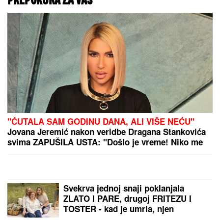
"JELENA, VADI STVAR"
Vlado Georgiev prekinuo
koncert, pa se obratio
ženi Novaka Đokovića:
Svi prasnuli u smeh
"KAPA DOLE I DA TI SE