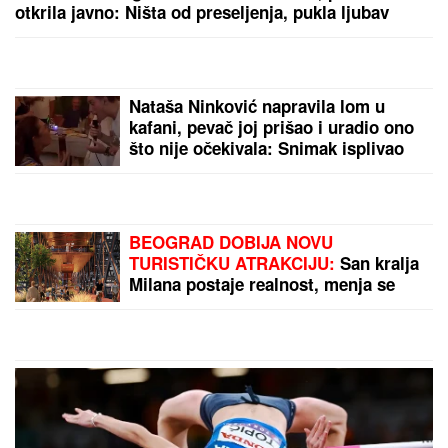
"ĆUTALA SAM GODINU DANA, ALI VIŠE NEĆU"
Jovana Jeremić nakon veridbe Dragana Stankovića
svima ZAPUŠILA USTA: "Došlo je vreme! Niko me
neće iskoristiti"
Svekrva jednoj snaji poklanjala
ZLATO I PARE, drugoj FRITEZU I
TOSTER - kad je umrla, njen
TESTAMENT šokirao celu familiju:
"Čista joj kuću, kuvala za nju, u
svemu joj pomagala"
(VIDEO) MINA KOSTIĆ PEVA, NJEN
DEČKO PLAČE
Kasper objavio
snimak: Nije mogao da sakrije
emocije, evo šta se dešava nakon
teškog perioda