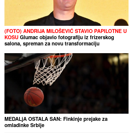
BEOGRAD DOBIJA NOVU
TURISTIČKU ATRAKCIJU:
San kralja
Milana postaje realnost, menja se
lice prestonice (FOTO)
Vreme je da opet "poleti": Cela Srbija gleda u
Angelinu Topić