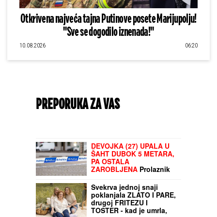
Otkrivena najveća tajna Putinove posete Marijupolju!
"Sve se dogodilo iznenada!"
10.08.2026
06:20
PREPORUKA ZA VAS