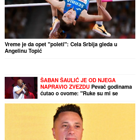
(VIDEO) KRAH LJUBAVI JOŠ JEDNOG RIJALITI
PARA
Šutnula ga odmah nakon Elite 9, pa sve
otkrila javno: Ništa od preseljenja, pukla ljubav
preko noći
Nataša Ninković napravila lom u
kafani, pevač joj prišao i uradio ono
što nije očekivala: Snimak isplivao