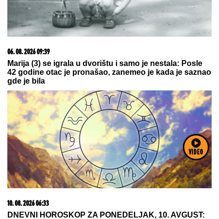
10. 08. 2026 08:34
Ovo je cena vrtića u Srbiji: Neki roditelji plaćaju
višestruko više od drugih
VIDEO