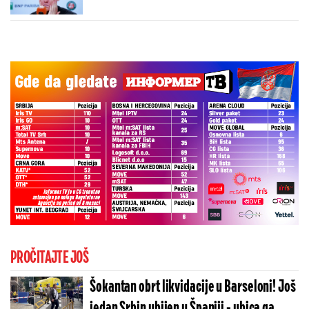
PROČITAJTE JOŠ
Šokantan obrt likvidacije u Barseloni! Još
jedan Srbin ubijen u Španiji - ubica ga