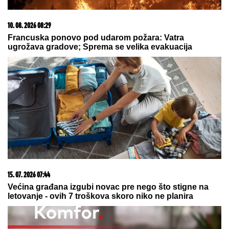
Karleuša napravila dar-mar u
prepunoj diskoteci (FOTO)
ZABUNA U EPRUVETI:
Pogrešan
embrion implementiran u bolnici San
Rafaele u Milanu
by Aklamator
23. 07. 2026 12:47
Letnje večeri u gradu više nisu rezervisane za vikend: