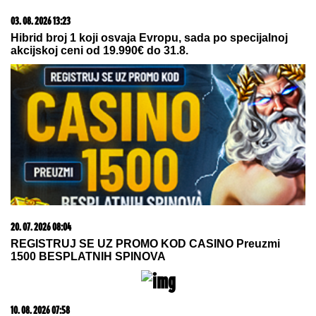
15. 07. 2026 07:44
Većina građana izgubi novac pre nego što stigne na
letovanje - ovih 7 troškova skoro niko ne planira
09. 07. 2026 09:20
Komfor po meri klijenata: nova linija paketa ALTA