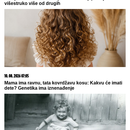
03. 08. 2026 07:31
25.000 kupaca već kupuje uz PerSu Extra. A ti? Saznaj
više
10. 08. 2026 08:02
Penzioner sakuplja ono što svi bacaju i svakog
vikenda zaradi do 80 evra