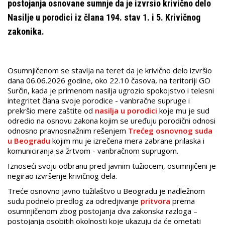
postojanja osnovane sumnje da je izvrsio krivično delo
Nasilje u porodici iz člana 194. stav 1. i 5. Krivičnog
zakonika.
Osumnjičenom se stavlja na teret da je krivično delo izvršio
dana 06.06.2026 godine, oko 22.10 časova, na teritoriji GO
Surčin, kada je primenom nasilja ugrozio spokojstvo i telesni
integritet člana svoje porodice - vanbračne supruge i
prekršio mere zaštite od
nasilja u porodici
koje mu je sud
odredio na osnovu zakona kojim se uređuju porodični odnosi
odnosno pravnosnažnim rešenjem
Trećeg osnovnog suda
u Beogradu
kojim mu je izrečena mera zabrane prilaska i
komuniciranja sa žrtvom - vanbračnom suprugom.
Iznoseći svoju odbranu pred javnim tužiocem, osumnjičeni je
negirao izvršenje krivičnog dela.
Treće osnovno javno tužilaštvo u Beogradu je nadležnom
sudu podnelo predlog za odredjivanje
pritvora
prema
osumnjičenom zbog postojanja dva zakonska razloga –
postojanja osobitih okolnosti koje ukazuju da će ometati