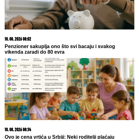
10. 08. 2026 08:09
Posmrtni ostaci babe i dede Teodora Hercla iz Zemuna
preneti u Jerusalim: Sahranjeni na Brdu Hercl pored
potomka