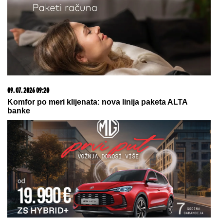
Zašto sve više ljudi bira večeru koja se spontano
pretvori u druženje
10. 08. 2026 08:29
Francuska ponovo pod udarom požara: Vatra
ugrožava gradove; Sprema se velika evakuacija