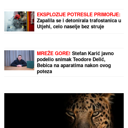
"POBESNEO SAM, JELENA OVO NE
ZASLUŽUJE"
Sloba Radanović otkrio
pozadinu sukoba sa Anom Nikolić:
"Ja sam joj rekao da to uradi"
"JELENA, VADI STVAR"
Vlado
Georgiev prekinuo koncert, pa se
obratio ženi Novaka Đokovića: Svi
prasnuli u smeh