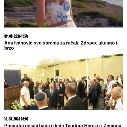
20. 07. 2026 08:04
REGISTRUJ SE UZ PROMO KOD CASINO Preuzmi
1500 BESPLATNIH SPINOVA
10. 08. 2026 07:58
Петиција против Михаела Мартенса после
скандалозног питања у Београду