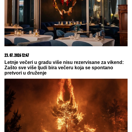
iznenađenje: Gosti sve snimili, ona
nije mogla da sakrije šok (Video)
"UVUKAO ME U ŽBUNJE,
tu je
počela BORBA ZA ŽIVOT!" Pevačica
je doživela jezivu traumu: "Njegove
ruke su od dole došle ka mom vratu"
"BAKA STANA... ŽIVI U SELENDRI"
Maja Marinković
BRUTALNO, šokirala tvrdnjama o Staniji: "Nije bilo
Takija i nje više od pola sata"
BUDVA GORELA DO JUTRA:
Jelena