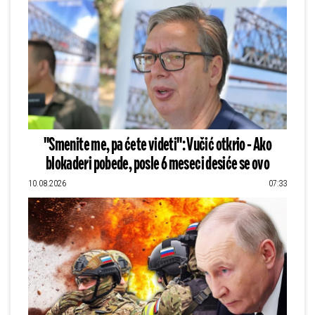
"Smenite me, pa ćete videti": Vučić otkrio - Ako
blokaderi pobede, posle 6 meseci desiće se ovo
10.08.2026
07:33