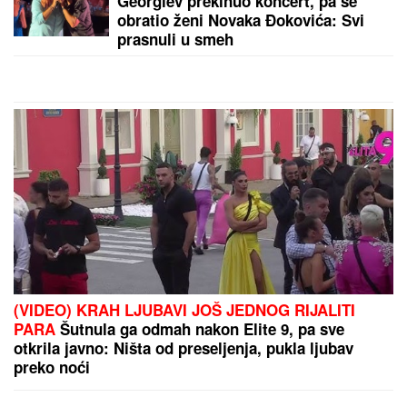
(FOTO) ANĐELA VEŠTICA NE MOŽE DA SE
KONTROLIŠE SA NOVIM DEČKOM
Razmenjivali
nežnosti na privatnom bazenu: Zbog silikona mora
na hitnu operaciju, a tetovirani frajer je ne pušta
by Aklamator
PREPORUKA ZA VAS
NATAŠA NINKOVIĆ LUMPUJE U CRNOJ GORI
Glumica se veseli uz Čolin hit, pevač objavio sve na
mrežama: "Počastvovan"