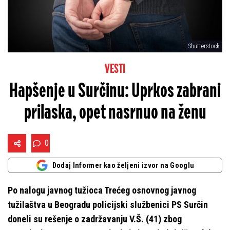
Shutterstock
VESTI
Hapšenje u Surčinu: Uprkos zabrani
prilaska, opet nasrnuo na ženu
0
Dodaj Informer kao željeni izvor na Googlu
Po nalogu javnog tužioca Trećeg osnovnog javnog
tužilaštva u Beogradu policijski službenici PS Surčin
doneli su rešenje o zadržavanju V.Š. (41) zbog