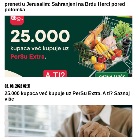
06. 08. 2026 07:08
Evo u kojim banjama važi vaučer od 10.000 dinara -
kompletan spisak destinacija u Srbiji
09. 08. 2026 11:54
Ana Ivanović ovo sprema za ručak: Zdravo, ukusno i
brzo