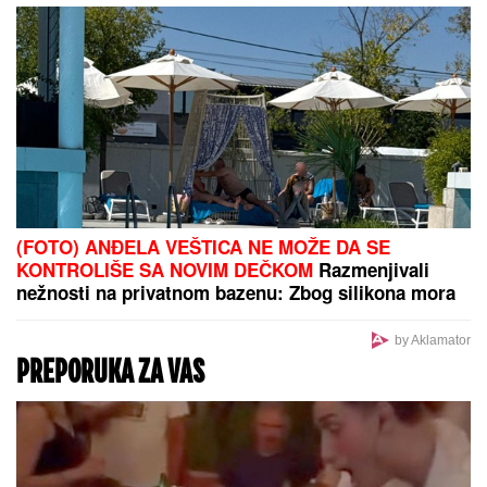
ŠABAN ŠAULIĆ JE OD NJEGA
NAPRAVIO ZVEZDU
Pevač godinama
ćutao o ovome: "Ruke su mi se
tresle kada su me on i Goca pozvali"
(FOTO) ANDRIJA MILOŠEVIĆ STAVIO PAPILOTNE U
KOSU
Glumac objavio fotografiju iz frizerskog
salona, spreman za novu transformaciju