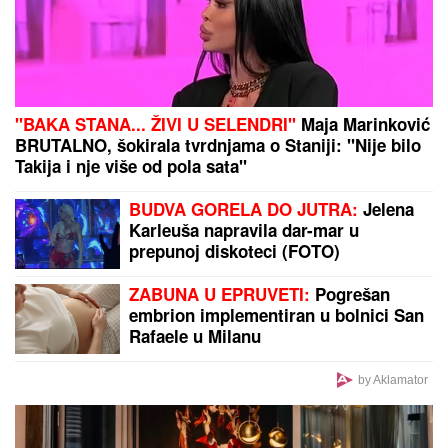
Bebica na aparatima nakon ovog
poteza
Kako je Ukrajinac izbegao mobilizaciju: "Hrabri
momci" ne prilaze
JOŠ JEDNO SLAVLJE U VILI
DRAGANA STANKOVIĆA
Nakon
veridbe priredio Aleksandri novo