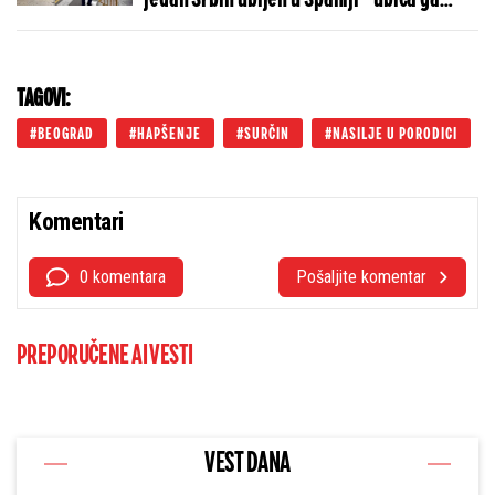
izrešetao ispred policijske stanice
TAGOVI:
BEOGRAD
HAPŠENJE
SURČIN
NASILJE U PORODICI
Komentari
0 komentara
Pošaljite komentar
PREPORUČENE AI VESTI
VEST DANA