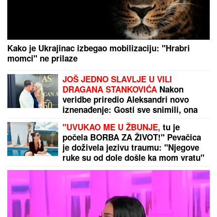
(VIDEO) KRAH LJUBAVI JOŠ JEDNOG RIJALITI
PARA
Šutnula ga odmah nakon Elite 9, pa sve
otkrila javno: Ništa od preseljenja, pukla ljubav
preko noći
EKSPLOZIJE POTRESLE PRIMORJE:
Zapalila se i detonirala trafostanica u
Utjehi, celo naselje bez struje
MREŽE GORE!
Stefan Karić javno
podelio snimak Teodore Delić,