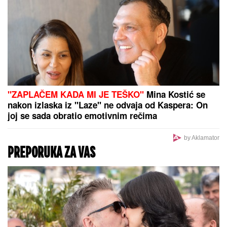
Bogadnovića i Vasilija Micića
UMRO ČUVENI SLOBODAN BOBA SPASOJEVIĆ
Obeležio karijere narodnih pevača, bez njega srpska
kafana ne bi bila ista