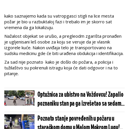
kako saznajemo kada su vatropgasci stigli na lice mesta
požar je bio u razbuktaloj fazi i trebalo im je skorro sat
vremena da ga lokalizuju.
Nažalost objekat se urušio, a pregleodm zgarišta pronađen
je ugljenisani leš osobe za koju se veruje da je vlasnik
izgorele kuće. Nakon uviđaja telo je transportovano na
sudsku medicinu gde će biti urađena obdukcija i identifikacija.
Za sad nije poznato kako je došlo do požara, a policija i
tužilaštvo su pokrenuli istragu koja će dati odgovor i na to
pitanje.
Optužnica za ubistvo na Voždovcu! Zapalio
poznaniku stan pa ga izrešetao sa sedam
metaka
Poznato stanje povređenih u požaru u
staračkom domu u Malom Mokrom Lugu!