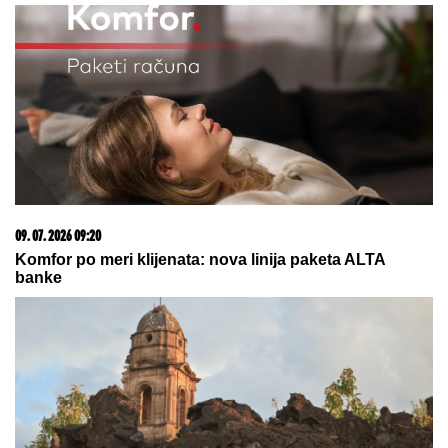
03. 08. 2026 13:23
Hibrid broj 1 koji osvaja Evropu, sada po specijalnoj
akcijskoj ceni od 19.990€ do 31.8.
03. 08. 2026 07:31
25.000 kupaca već kupuje uz PerSu Extra. A ti? Saznaj
više