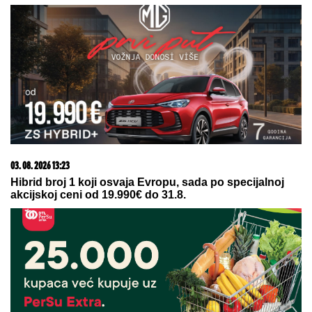
na plaži: Dok ona spava Siniša uči
Željka da pliva, a Marija i Tića se
sunčaju (Video)
Greška stara 4 godine ih koštala
papreno: Ostali bez 100 miliona evra
Zvezda je tražila 4.000.000 za njega: Agent otkrio
kako je prijateljstvo sa Markom Marinom pomoglo
oko transfera Ovusua