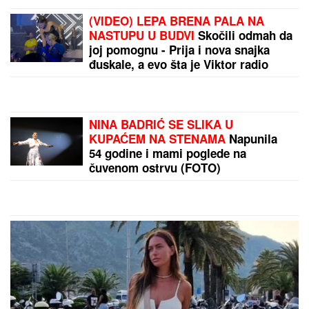
"ČULI SMO ZAPOMAGANJE, A
ONDA SU NAŠLI TELO"
Komšije
otkrile detalje ubistva Milke (82) na
Novom Beogradu: "Sina su
izbegavali..."
Ruskinje uvek stavljaju DUGME U
ZAMRZIVAČ pre odlaska na odmor:
Kad saznate razlog, i vi ćete odmah
iskopirati ovaj trik