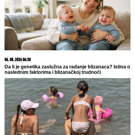
09. 07. 2026 09:20
Komfor po meri klijenata: nova linija paketa ALTA
banke
06. 08. 2026 20:51
Пред њима се родио вулкан, од села остао само
звоник