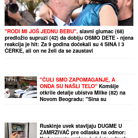
OPREZNO AKO IMATE REUMATOIDNI ARTIRTIS
Upozorenje stručnjaka: Zbog ove bolesti mogu da
stradaju i pluća, srce, oči
"ZAPLAČEM KADA MI JE TEŠKO"
Mina Kostić se
nakon izlaska iz "Laze" ne odvaja od Kaspera: On