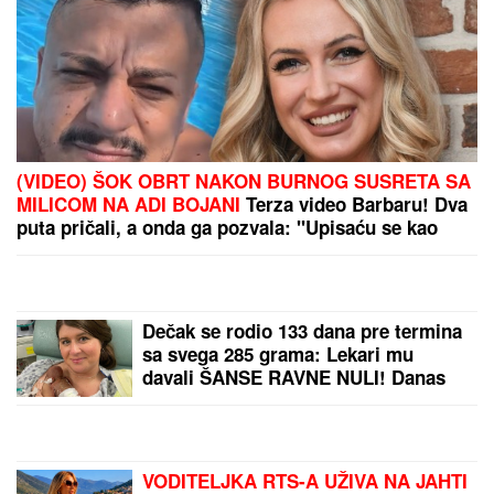
HOLIVUDSKE LEGENDE
Odbio ulogu Hanibala
Lektora zbog Toma
Kruza: "Bio je to čudan
potez"
Infekcija bešike ili
urinarnog trakta: U čemu
je razlika i koji simptom
znači da je bakterija
stigla do bubrega
Dobre vesti za