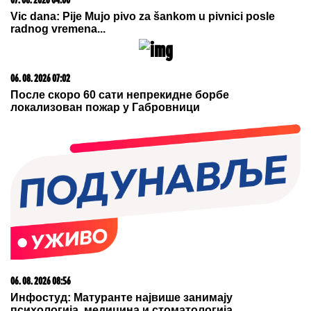
izusti par reči! (VIDEO)
20. 07. 2026 08:04
REGISTRUJ SE UZ PROMO KOD CASINO Preuzmi
1500 BESPLATNIH SPINOVA
05. 08. 2026 15:45
Сазнања „Политике”: Ко је поставио замку
Митрополиту Методију у Горњем Заостру