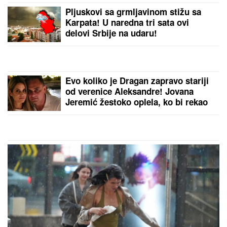
otac"
Dečak se rodio 133 dana pre termina
sa svega 285 grama: Lekari mu
davali ŠANSE RAVNE NULI! Danas
ima dve godine i ide u vrtić, a da je
došao na svet DAN RANIJE, sudbina
bi imala mnogo lošiji scenario
VODITELJKA RTS-A UŽIVA NA JAHTI
Zategnuta kao praćka u 52. godini:
Otkopčala košulju i pokazala zašto
važi za jednu od najzgodnijih (Foto)