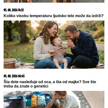
06. 08. 2026 21:58
Vukotić ne zna ko je Baba: "Vidim da ga svi hvale"
06. 08. 2026 06:38
Da li je genetika zaslužna za rađanje blizanaca? Istina o