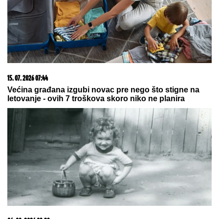
naslednim faktorima i blizanačkoj trudnoći
05. 08. 2026 14:12
Koliko visoku temperaturu ljudsko telo može da izdrži?