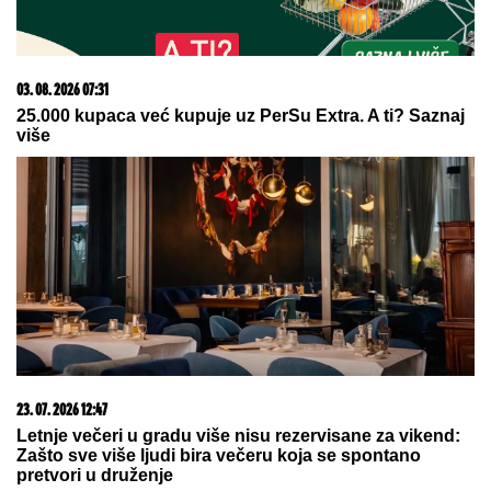
"Majo, Asmin je bio sa Gabi
bankarkom i biće opet, pazi se!"
Stiglo upozorenje koje će napraviti
još veći razdor
OPROŠTAJ VELIKANA:
Legendarni
vaterpolisti Vladimir Vujasinović i
Dejan Savić 2008. na OI oprostile se
od reprezentacije
by Aklamator