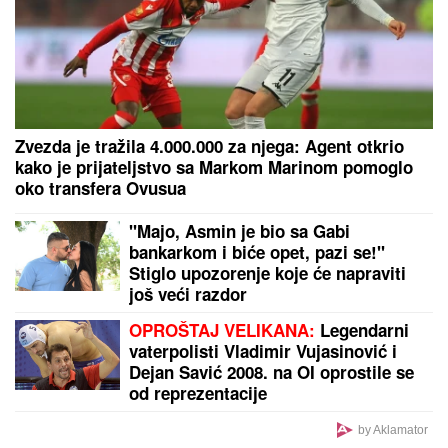
čuvenom ostrvu (FOTO)
IVAN MARINKOVIĆ JE ZA NJOM GUBIO GLAVU
Ovako danas izgleda lepotica koju smo gledali u
"Farmi", bila u vezi i sa pevačem, a porodična
tragedija ju je slomila
MILJANA KULIĆ SE SKINULA U
BIKINI
Uhvatili smo je u Crnoj Gori