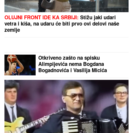
"NISAM HTEO DA UČESTVUJEM U TOME"
Srpski
muzičar otkrio zašto je napustio "Zvezde Granda":
"Svađe su iscenirane, žiri je bitniji od takmičara"
Pljuskovi sa grmljavinom stižu sa
Karpata! U naredna tri sata ovi
delovi Srbije na udaru!
Evo koliko je Dragan zapravo stariji
od verenice Aleksandre! Jovana
Jeremić žestoko oplela, ko bi rekao
da je ovolika razlika?