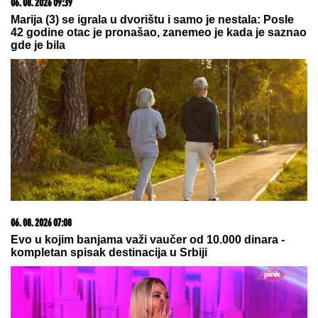
05. 08. 2026 06:45
Šta dete nasleđuje od oca, a šta od majke? Sve što
treba da znate o genetici
15. 07. 2026 07:44
Većina građana izgubi novac pre nego što stigne na
letovanje - ovih 7 troškova skoro niko ne planira