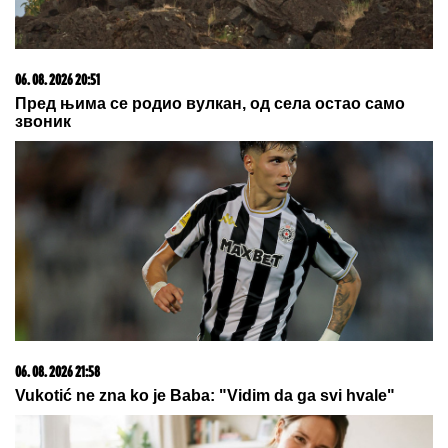
23. 07. 2026 12:47
Letnje večeri u gradu više nisu rezervisane za vikend:
Zašto sve više ljudi bira večeru koja se spontano
pretvori u druženje