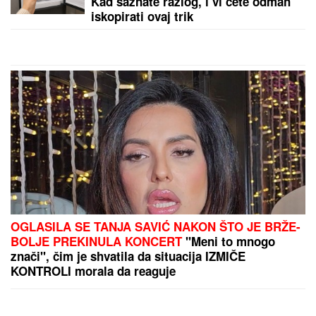
joj se sada obratio emotivnim rečima
by Aklamator
PREPORUKA ZA VAS
"RODI MI JOŠ JEDNU BEBU",
slavni glumac (68)
predložio supruzi (42) da dobiju OSMO DETE - njena
reakcija je hit: Za 9 godina dočekali su 4 SINA I 3
ĆERKE, ali on ne želi da se zaustavi