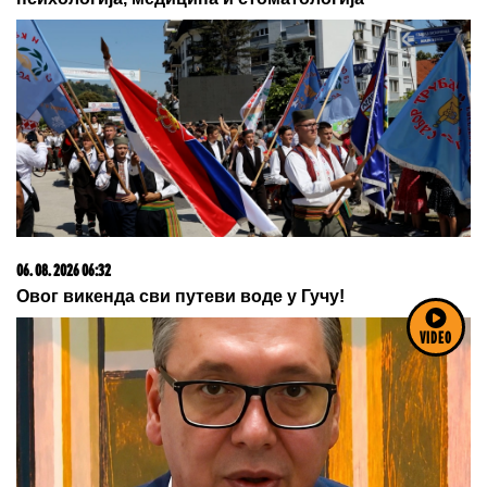
07. 08. 2026 04:00
Vic dana: Pije Mujo pivo za šankom u pivnici posle
radnog vremena...
VIDEO
06. 08. 2026 07:02
После скоро 60 сати непрекидне борбе
локализован пожар у Габровници