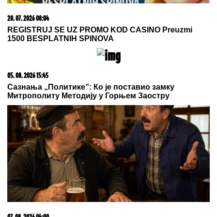
06. 08. 2026 07:08
Evo u kojim banjama važi vaučer od 10.000 dinara -
kompletan spisak destinacija u Srbiji
07. 08. 2026 02:36
Potonula u očaj zbog saznanja! Voditelj Darko
Tanasijević obelodanio prepiske Filipa Đukića i Jovane
Cvijanović, Aneli pustila suzu, pa smogla snage da