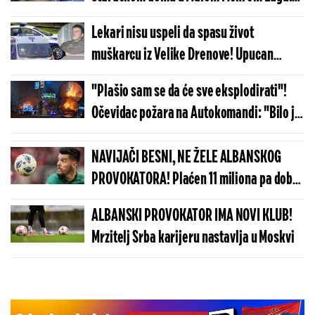
Jedna pacijentkinja je bila intubirana
Lekari nisu uspeli da spasu život
muškarcu iz Velike Drenove! Upucan
pištoljem za omamljivanje stoke u glavu,
"Plašio sam se da će sve eksplodirati"!
preminuo u bolnici
Očevidac požara na Autokomandi: "Bilo je
užasno, počelo je da puca" (VIDEO)
NAVIJAČI BESNI, NE ŽELE ALBANSKOG
PROVOKATORA! Plaćen 11 miliona pa dobio
brutalnu poruku
ALBANSKI PROVOKATOR IMA NOVI KLUB!
Mrzitelj Srba karijeru nastavlja u Moskvi