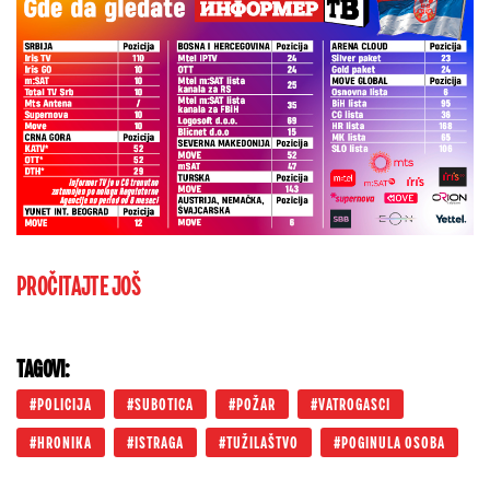
PROČITAJTE JOŠ
TAGOVI:
POLICIJA
SUBOTICA
POŽAR
VATROGASCI
HRONIKA
ISTRAGA
TUŽILAŠTVO
POGINULA OSOBA