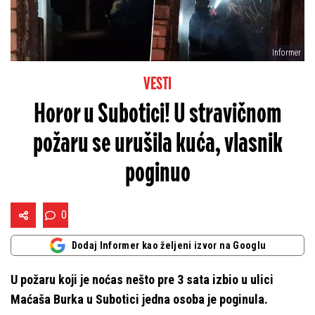
Informer
VESTI
Horor u Subotici! U stravičnom
požaru se urušila kuća, vlasnik
poginuo
0
Dodaj Informer kao željeni izvor na Googlu
U požaru koji je noćas nešto pre 3 sata izbio u ulici
Maćaša Burka u Subotici jedna osoba je poginula.