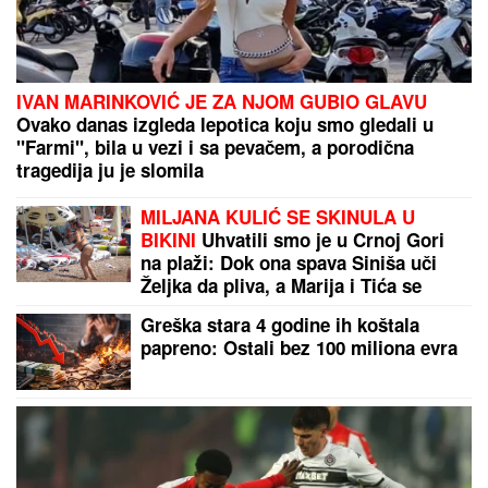
OGLASILA SE TANJA SAVIĆ NAKON ŠTO JE BRŽE-
BOLJE PREKINULA KONCERT
"Meni to mnogo
znači", čim je shvatila da situacija IZMIČE
KONTROLI morala da reaguje
(VIDEO) LEPA BRENA PALA NA
NASTUPU U BUDVI
Skočili odmah da
joj pomognu - Prija i nova snajka
đuskale, a evo šta je Viktor radio
cele noći
NINA BADRIĆ SE SLIKA U
KUPAĆEM NA STENAMA
Napunila
54 godine i mami poglede na