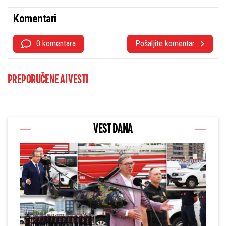
Komentari
0 komentara
Pošaljite komentar
PREPORUČENE AI VESTI
VEST DANA