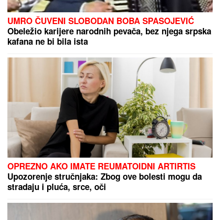
OLUJNI FRONT IDE KA SRBIJI:
Stižu jaki udari
vetra i kiša, na udaru će biti prvo ovi delovi naše
zemlje
Otkriveno zašto na spisku
Alimpijevića nema Bogdana