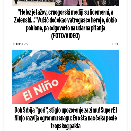
"Helez je lažov, crnogorski mediji su licemerni, a
Zelenski..." Vučić dočekao vatrogasce heroje, dobio
poklone, pa odgovorio na udarna pitanja
(FOTO/VIDEO)
06.08.2026
18:03
Dok Srbija "gori", stiglo upozorenje za zimu! Super El
Ninjo razvija ogromnu snagu: Evo šta nas čeka posle
tropskog pakla