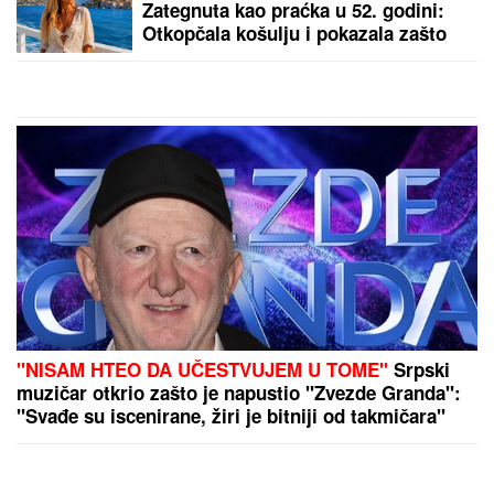
penzionere: Jednokratna
državna pomoć stiže
uskoro, otkriven i datum
isplate
by Aklamator
PREPORUKA ZA VAS
(VIDEO) ŠOK OBRT NAKON BURNOG SUSRETA SA
MILICOM NA ADI BOJANI
Terza video Barbaru! Dva
puta pričali, a onda ga pozvala: "Upisaću se kao