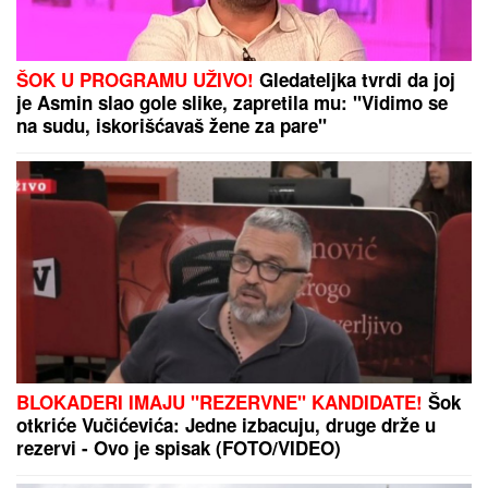
(FOTO) AUTO ZGUŽVAN KAO LIMENKA, TOČAK
ODLETEO!
Prve slike užasa kod Jasenovika:
Dramatični prizori sa lica mesta, sumnja se da ima
povređenih