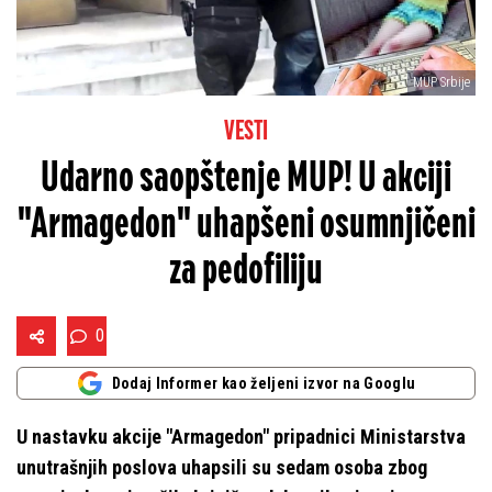
MUP Srbije
VESTI
Udarno saopštenje MUP! U akciji
"Armagedon" uhapšeni osumnjičeni
za pedofiliju
0
Dodaj Informer kao željeni izvor na Googlu
U nastavku akcije "Armagedon" pripadnici Ministarstva
unutrašnjih poslova uhapsili su sedam osoba zbog