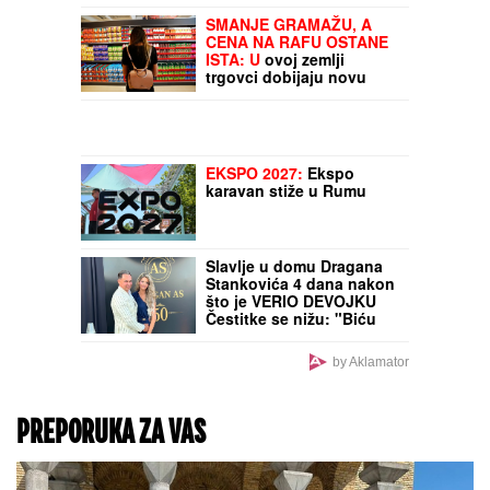
SKINULA SE ANA SEVIĆ
Ukrstila bikini, pa mamila
poglede na plaži: Ovakvu
je retko viđamo (Foto)
SRBIN
Željko, sin Marka i
Milojke, igra u seriji
SULTANIJA KOSEM, a nije
znao NI REČ TURSKOG
pre snimanja: Pohađao
školu gde su glumu učili
Merilin Monro i Paćino, a
evo kako su ga Turci
primetili