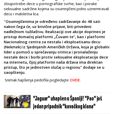
zloupotrebe dece u pornografske svrhe, kao i poruke
seksualne sadržine kojima su osumnjičeni polno uznemiravali
decu i maloletna lica.
"Osumnjičenima je određeno zadržavanje do 48 sati
nakon čega će, uz krivične prijave, biti privedeni
nadležnom tužilaštvu. Realizaciji ove akcije doprineo je
pristup domaćoj platformi „Čuvam te“, kao i platformi
Nacionalnog centra za nestalu i eksploatisanu decu
(Nekmek) iz Sjedinjenih Američkih Država, koja je globalni
lider u pomoći u sprečavanju otmica i pronalaženju
nestale dece i borbi protiv seksualne eksploatacije dece
na internetu, čijoj platformi naša država ima direktan
pristup, što je jedinstven slučaj u regionu" dodaje se u
saopštenju.
Snimak hapšenja pedofila pogledajte
OVDE
.
"Jaguar" uhapšen u Španiji! "Pao" još
jedan pripadnik "kavačkog klana"