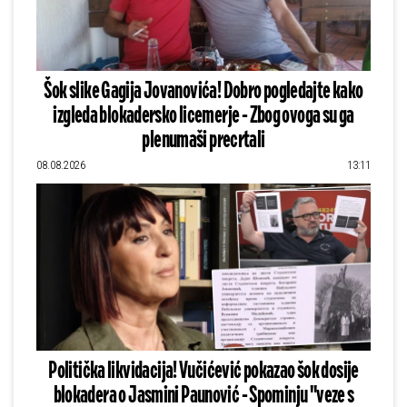
Šok slike Gagija Jovanovića! Dobro pogledajte kako
izgleda blokadersko licemerje - Zbog ovoga su ga
plenumaši precrtali
08.08.2026
13:11
Politička likvidacija! Vučićević pokazao šok dosije
blokadera o Jasmini Paunović - Spominju "veze s