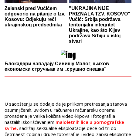
Zelenski pred Vučićem
"UKRAJINA NIJE
odgovorio na pitanje o tzv.
PRIZNALA TZV. KOSOVO"
Kosovu: Odjekuju reči
Vučić: Srbija podržava
ukrajinskog predsednika
teritorijalni integritet
Ukrajine, kao što Kijev
podržava Srbiju u istoj
stvari
Блокадери нападају Синишу Малог, њихов
економски стручњак им „срушио снешка”
U saopštenju se dodaje da je prilikom pretresanja stanova
osumnjičenih, uvidom u računare i računarsku opremu,
pronađena je velika količina video-klipova i fotografija
nastalih iskorišćavanjem
maloletnih lica u pornografske
svrhe,
sadržaji seksualne eksploatacije dece od tri do
četrnaest godina i druge fotografije i video-zapisi eksplicitne