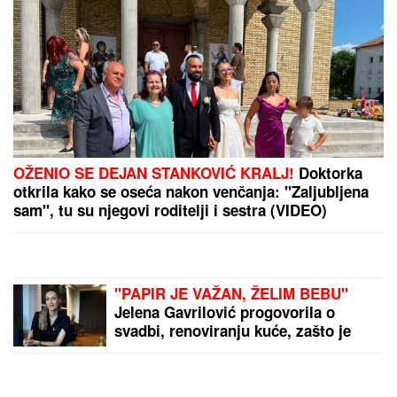
SMANJE GRAMAŽU, A
CENA NA RAFU OSTANE
ISTA: U
ovoj zemlji
trgovci dobijaju novu
obavezu koja im se neće
dopasti
EKSPO 2027:
Ekspo
karavan stiže u Rumu