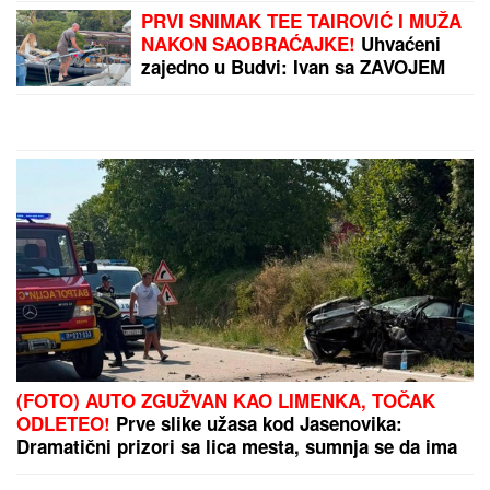
Slavlje u domu Dragana
Stankovića 4 dana nakon
što je VERIO DEVOJKU
Čestitke se nižu: "Biću
tvoj oslonac i sigurnost!
Ti si prava osoba"
by Aklamator
PREPORUKA ZA VAS
OŽENIO SE DEJAN STANKOVIĆ KRALJ!
Doktorka
otkrila kako se oseća nakon venčanja: "Zaljubljena