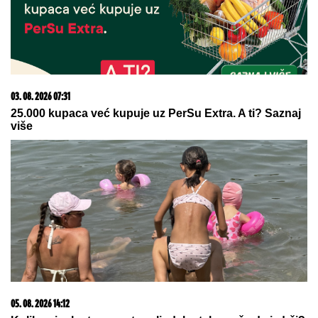
OŽENIO SE DEJAN STANKOVIĆ KRALJ!
Doktorka
otkrila kako se oseća nakon venčanja: "Zaljubljena
sam", tu su njegovi roditelji i sestra (VIDEO)
JOŠ JEDNA DETONACIJA U
BEOGRADU!
Rakovica se zatresla
usred noći: Na licu mesta krater,
policija traga za počiniocem
Sutra je SVETA PETKA TRNOVA,
praznik posvećen ženama:
Izgovorite ovu molitvu za SREĆU I