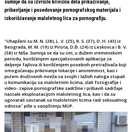
sumnje da su izvršile krivična dela prikazivanje,
pribavljanje i posedovanje pornografskog materijala i
iskorišćavanje maloletnog lica za pornografiju.
"Uhapšeni su M. N. (28), L. V. (25), R. S. (37), D. H. (43) iz
Beograda, M. M. (19) iz Pirota, D.Đ. (24) iz Leskovca i B. V.
(58) iz Niša. Sumnja se da su oni, u dužem vremenskom
periodu, korišćenjem specijalizovanih aplikacija za
deljenje fajlova ili korišćenjem posebnih pretraživača koji
omogućavaju prikrivanje lokacije i anonimnost, kao i
putem društvenih mreža sa svojih i lažnih naloga stupali
u komunikaciju sa maloletnim licima, slali fotografije i
video- zapise pornografske sadržine i pribavili sadržaje
nastale eksploatacijom maloletnog lica, kao i da su
ugovarali sastanak sa maloletnim licima radi seksualnog
odnosa" piše u saopštenju MUP.