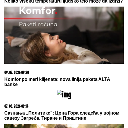
SPASENJE DUŠE
ANELI DOBILA PREPISKE FILIPA I JOVANE
CVIJANOVIĆ
Odmah se oglasila: "Sve dođe do
mene", evo da li je kontaktirala Đukića
55 SATI BEZ SNA I 160 KILOMETARA