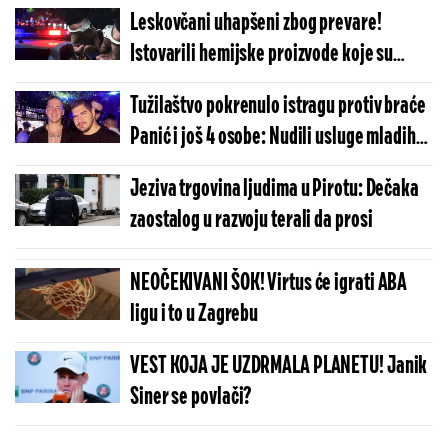
Leskovčani uhapšeni zbog prevare!
Istovarili hemijske proizvode koje su
prevozili, hteli da ih preprodaju
Tužilaštvo pokrenulo istragu protiv braće
Panić i još 4 osobe: Nudili usluge mladih
maserki putem interneta
Jeziva trgovina ljudima u Pirotu: Dečaka
zaostalog u razvoju terali da prosi
NEOČEKIVANI ŠOK! Virtus će igrati ABA
ligu i to u Zagrebu
VEST KOJA JE UZDRMALA PLANETU! Janik
Siner se povlači?