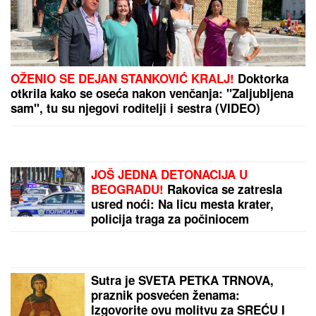
"ŽIVOT KOJI ČUVAM VIŠE OD
SVOG"
Bojana Barović se oglasila
posebnim razlogom, emocije je
savladale: "Prošlo je 10 godina"