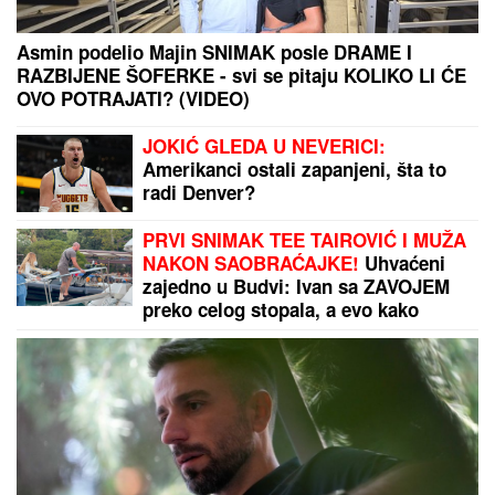
ŠOK U PROGRAMU UŽIVO!
Gledateljka tvrdi da joj
je Asmin slao gole slike, zapretila mu: "Vidimo se
na sudu, iskorišćavaš žene za pare"
BLOKADERI IMAJU "REZERVNE" KANDIDATE!
Šok
otkriće Vučićevića: Jedne izbacuju, druge drže u
rezervi - Ovo je spisak (FOTO/VIDEO)