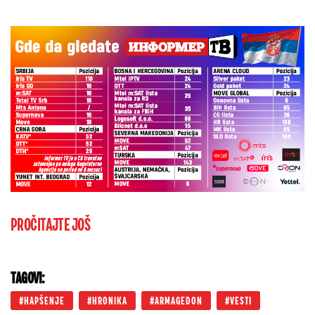
PROČITAJTE JOŠ
TAGOVI:
HAPŠENJE
HRONIKA
ARMAGEDON
VESTI