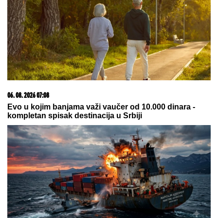
NEZAPAMĆENO U DOMAĆEM FUDBALU!
Srbija
govori o potezu Radomira Kokovića (VIDEO)
Preko Španije i Poljske do Belgije:
Bivši napadač Partizana ima novi
klub
ZEMLjOTRES U VOJSCI SAD! Još
jedan američki general u Evropi
HITNO SMENjEN – Pentagon
povukao drastičan potez usred
tenzija!
by Aklamator