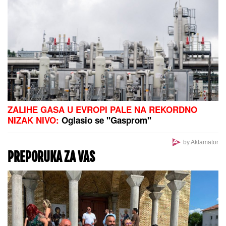
GOCA BOŽINOVSKA SA
PORODICOM U GRČKOJ!
Snajka
Bojana grmi u kupaćem, pevačica se
sunča: Oglasila se sa jahte, ovako se
baškare (FOTO)