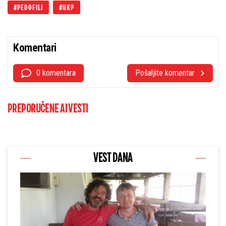
PEDOFILI
UKP
Komentari
0 komentara
Pošaljite komentar
PREPORUČENE AI VESTI
VEST DANA