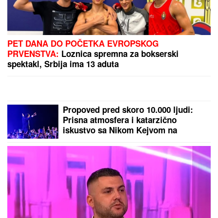
PRVI SNIMAK TEE TAIROVIĆ I MUŽA
NAKON SAOBRAĆAJKE!
Uhvaćeni
zajedno u Budvi: Ivan sa ZAVOJEM
preko celog stopala, a evo kako
pevačica izgleda nakon udesa u
Crnoj Gori