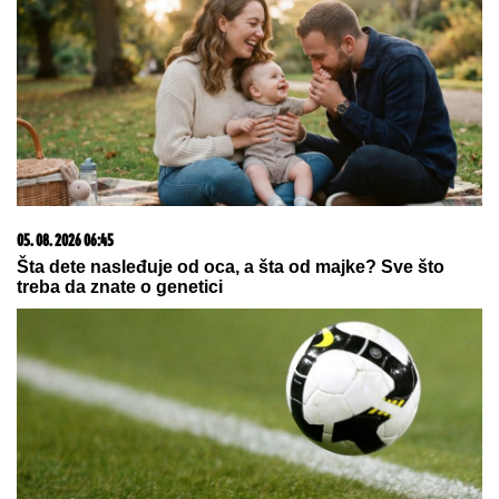
KROZ LEDENO MORE:
Poljski
ultraplivač ispisao istoriju! (VIDEO)
PROMENILA VERU, PA SAMA
OBJAVILA SVOJ INTIMNI SNIMAK
Pevačica opet šokira, slika stopala u
KESAMA: "Mažem ovčiju mast"