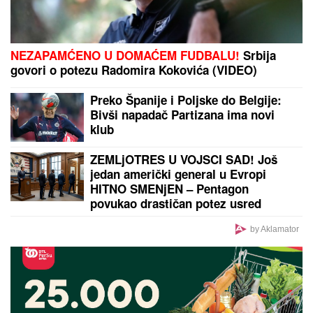
ZALIHE GASA U EVROPI PALE NA REKORDNO
NIZAK NIVO:
Oglasio se "Gasprom"
by Aklamator
PREPORUKA ZA VAS