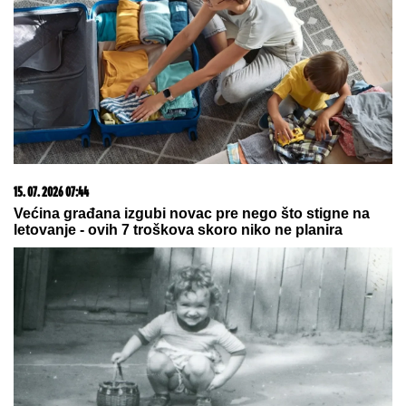
Koliko visoku temperaturu ljudsko telo može da izdrži?
09. 07. 2026 09:20
Komfor po meri klijenata: nova linija paketa ALTA
banke
07. 08. 2026 09:14
Сазнања „Политике”: Црна Гора следећа у војном
савезу Загреба, Тиране и Приштине