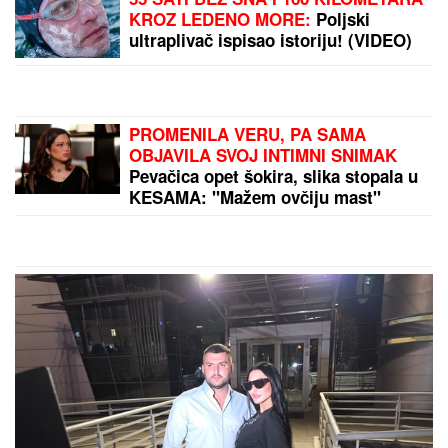
Propoved pred skoro 10.000 ljudi:
Prisna atmosfera i katarzično
iskustvo sa Nikom Kejvom na
Kalemegdanu