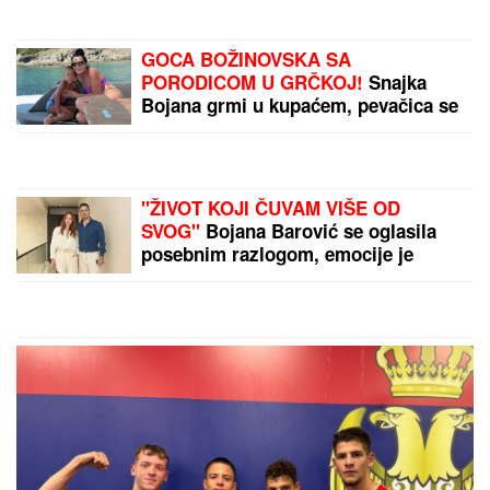
sam", tu su njegovi roditelji i sestra (VIDEO)
"PAPIR JE VAŽAN, ŽELIM BEBU"
Jelena Gavrilović progovorila o
svadbi, renoviranju kuće, zašto je
pristala na rijaliti i obnaživanje: "Išla
sam roditeljima da kažem da
odustajem"