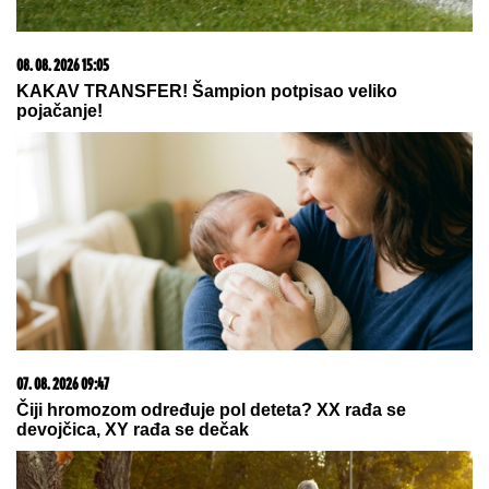
Asmin podelio Majin SNIMAK posle DRAME I
RAZBIJENE ŠOFERKE - svi se pitaju KOLIKO LI ĆE
OVO POTRAJATI? (VIDEO)
JOKIĆ GLEDA U NEVERICI:
Amerikanci ostali zapanjeni, šta to
radi Denver?
PRVI SNIMAK TEE TAIROVIĆ I MUŽA
NAKON SAOBRAĆAJKE!
Uhvaćeni
zajedno u Budvi: Ivan sa ZAVOJEM
preko celog stopala, a evo kako
pevačica izgleda nakon udesa u
Crnoj Gori