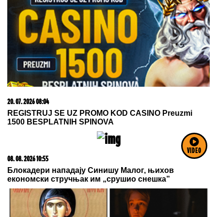
08. 08. 2026 15:05
KAKAV TRANSFER! Šampion potpisao veliko
pojačanje!
VIDEO
07. 08. 2026 09:47
Čiji hromozom određuje pol deteta? XX rađa se
devojčica, XY rađa se dečak