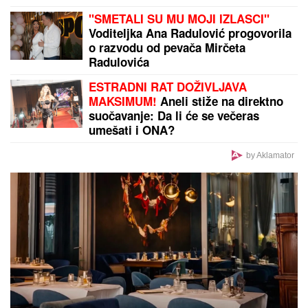
Nož u leđa Luke Dončića: O potezu bivše verenice
priča ceo svet
by Aklamator
PREPORUKA ZA VAS
"NJU TREBA LEČITI"
Marija Kulić se oglasila nakon