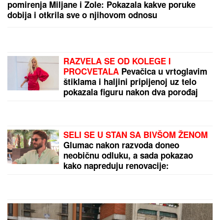
Isplivali prvi snimci školske
pucnjave! Najmanje osmoro mrtvih u
krvavom masakru, ranjene i dalje
broje