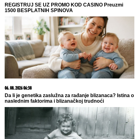
Razbijena narko-grupa: U teretnom vozilu otkriveni
kokain i marihuana, zaplenjeno 85 kilograma droge!
(FOTO)
Snimak MUSLIMANSKOG PARA NA