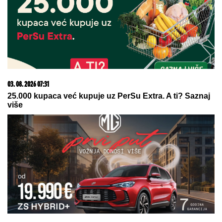
SELI SE U STAN SA BIVŠOM ŽENOM
Glumac nakon razvoda doneo
neobičnu odluku, a sada pokazao
kako napreduju renovacije:
"Nadgledanje"