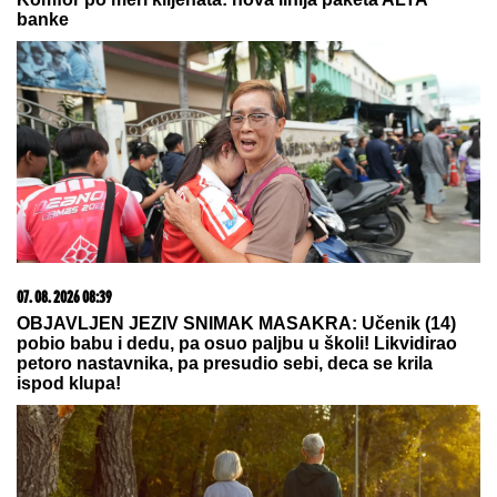
Novom Beogradu: "Sina su izbegavali..."
KAKAV POTEZ ARGENTINE:
Vicešampion sveta podržao Đanija
Infantina