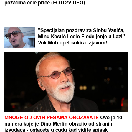
"STANIJA, DA NEMAŠ MOŽDA
SUTLIJAŠ?"
Pobednica Elite ostala
zatečena pitanjem, o NJENOJ
REAKCIJI pričaju svi (VIDEO)