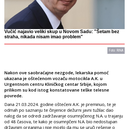
Vučić najavio veliki skup u Novom Sadu: "Šetam bez
straha, nikada nisam imao problem"
Foto: RINA
Nakon ove saobraćajne nezgode, lekarska pomoć
ukazana je oštećenom vozaču motocikla A.K. u
Urgentnom centru Kliničkog centar Srbije, kojom
prilikom su kod istog konstatovane teške telesne
povrede.
Dana 21.03.2024. godine oštećeni A.K. je preminuo, te je
odmah po saznanju te činjenice dežurni javni tužilac dao
nalog da se odredi zadržavanje osumnjičenog N.A. u trajanju
od 48 časova, te kako je osumnjičeni N.A. bio nedostupan
državnim organima i nije moglo da mu se uruči rešenje o