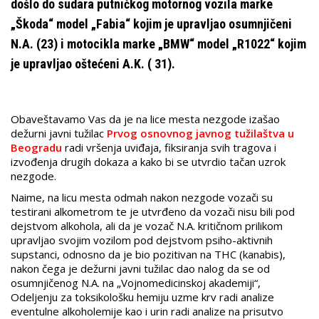
došlo do sudara putničkog motornog vozila marke
„Škoda“ model „Fabia“ kojim je upravljao osumnjičeni
N.A. (23) i motocikla marke „BMW“ model „R1022“ kojim
je upravljao oštećeni A.K. ( 31).
Obaveštavamo Vas da je na lice mesta nezgode izašao
dežurni javni tužilac
Prvog osnovnog javnog tužilaštva u
Beogradu
radi vršenja uviđaja, fiksiranja svih tragova i
izvođenja drugih dokaza a kako bi se utvrdio tačan uzrok
nezgode.
Naime, na licu mesta odmah nakon nezgode vozači su
testirani alkometrom te je utvrđeno da vozači nisu bili pod
dejstvom alkohola, ali da je vozač N.A. kritičnom prilikom
upravljao svojim vozilom pod dejstvom psiho-aktivnih
supstanci, odnosno da je bio pozitivan na THC (kanabis),
nakon čega je dežurni javni tužilac dao nalog da se od
osumnjičenog N.A. na „Vojnomedicinskoj akademiji“,
Odeljenju za toksikološku hemiju uzme krv radi analize
eventulne alkoholemije kao i urin radi analize na prisutvo