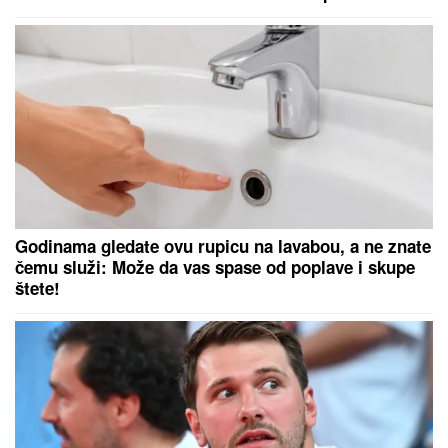
(FOTO) BELI LJILJANI I BELI KOVČEG ZA UBIJENU
LJUDMILU
Porodica ispratila Ruskinju koju je
ugušio turski državljanin u Borči: Sveštenik držao
opelo na Lešću