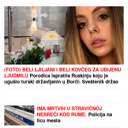
PREPORUKA ZA VAS
"SKUPLJAM APETIT OKOLO, A JEDEM KOD KUĆE"
Našem pevaču žena oprostila sve afere: "Ne mogu
da kažem da nisam pogledao drugu"