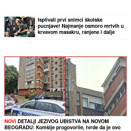
NINA BADRIĆ SE SLIKA U
KUPAĆEM NA STENAMA
Napunila
54 godine i mami poglede na
čuvenom ostrvu (FOTO)