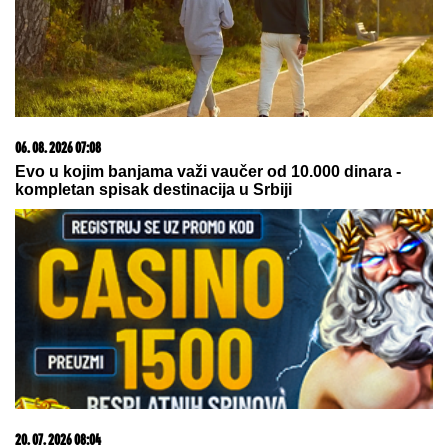
ŠOKANTNE
TVRDNjE: Propao
ogroman transfer zbog Zvezdinog
sponzora?