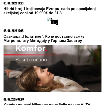
"ČULI SMO ZAPOMAGANJE, A ONDA SU NAŠLI
TELO"
Komšije otkrile detalje ubistva Milke (82) na