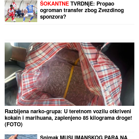
"Specijalan pozdrav za Slobu Vasića,
Minu Kostić i celo F odeljenje u Lazi"
Vuk Mob opet šokira izjavom!
MNOGE OD OVIH PESAMA OBOŽAVATE
Ovo je 10
numera koje je Dino Merlin obradio od stranih
izvođača - ostaćete u čudu kad vidite spisak