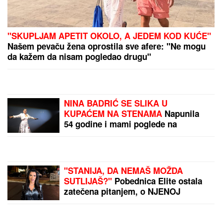
MAGNETIC BEND DONOSI
NOVI LETNJI HIT:
Pesma
"Šta bi ti?" polako osvaja
region!
PRE KRVAVOG PIRA
UČENIK UBIO BABU I
DEDU:
Pojavio se snimak
masakra na Tajlandu
(VIDEO)
by Aklamator