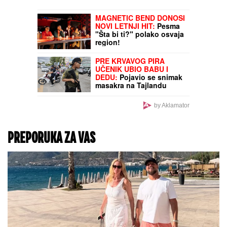
struje kod komšija
uprkos suši: Nuklearna
elektrana u Bugarskoj
radi normalno
KAKAV POTEZ
ARGENTINE:
Vicešampion sveta
podržao Đanija Infantina