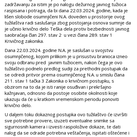
zadržavanju za istim je po nalogu dežurnog javnog tužioca
raspisana i potraga, da bi dana 22.03.2024. godine, kada je
lišen slobode osumnjičeni N.A. doveden u prostorije ovog
tužilaštva radi saslušanja zbog postojanja osnova sumnje da
je učinio krivično delo Teška dela protiv bezbednosti javnog
saobraćaja član 297. stav 2 u vezi člana 289. stav 1
Krivičnog zakonika.
Dana 22.03.2024. godine N.A. je saslušan u svojstvu
osumnjičenog, kojom prilikom je u prisustvu branioca izneo
svoju odbranu pred javnim tužiocem, nakon čega je ovo
tužilaštvo podnelo predlog sudiji za prethodni postupak da
se odredi pritvor prema osumnjičenog N.A. u smislu člana
211. stav 1 tačka 3 Zakonika o krivičnom postupku, s
obzirom na to da je isti ranije osuđivan i prekršajno
kažnjavan, odnosno da postoje osobite okolnosti koje
ukazuju da će u kratkom vremenskom periodu ponoviti
krivično delo.
U daljem toku dokaznog postupka ovo tužilaštvo će izvršiti
sve potrebne provere, izuzeti eventualne snimke sa
sigurnosnih kamera i izvesti raspoložive dokaze, te dati
nalog da se odrade potrebna veštačenja, ispitati oštećene i