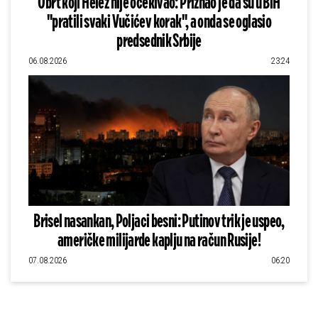
Obrt koji Helez nije očekivao: Priznao je da su u BiH
"pratili svaki Vučićev korak", a onda se oglasio
predsednik Srbije
06.08.2026
23:24
Brisel nasankan, Poljaci besni: Putinov trik je uspeo,
američke milijarde kaplju na račun Rusije!
07.08.2026
06:20