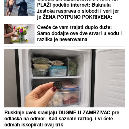
Godinama gledate ovu rupicu na lavabou, a ne znate
čemu služi: Može da vas spase od poplave i skupe
štete!