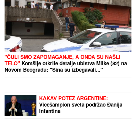
NOVI
DETALjI JEZIVOG UBISTVA NA NOVOM
BEOGRADU: Komšije progovorile, tvrde da je ovo
pozadina cele priče (FOTO/VIDEO)