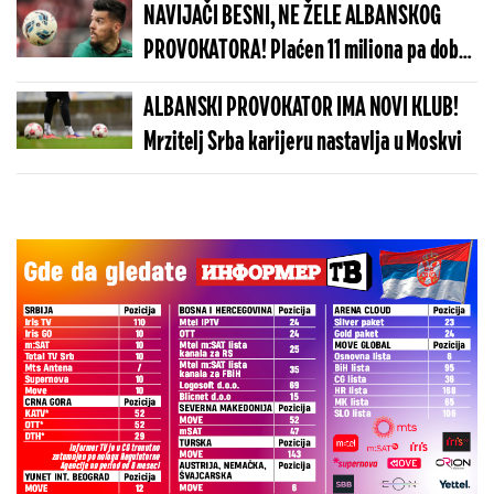
NAVIJAČI BESNI, NE ŽELE ALBANSKOG
PROVOKATORA! Plaćen 11 miliona pa dobio
brutalnu poruku
ALBANSKI PROVOKATOR IMA NOVI KLUB!
Mrzitelj Srba karijeru nastavlja u Moskvi