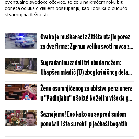
eventualne svedoke očevice, te će u najkraćem roku biti
doneta odluka o daljem postupanju, kao i odluka o budućoj
stvarnoj nadležnosti.
Ovako je muškarac iz Žitišta utajio porez
za dve firme: Zgrnuo veliku svoti novca za
svega četiri meseca
Sugrađaninu zadali tri uboda nožem:
Uhapšen mladić (17) zbog krivičnog dela
ubistva u pokušaju
Žena osumnjičenog za ubistvo penzionera
u "Padinjaku" u šoku! Ne želim više da ga
vidim, nek robija, zaslužio je
Saznajemo! Evo kako su se pred sudom
ponašali i šta su rekli pljačkaši bogatih