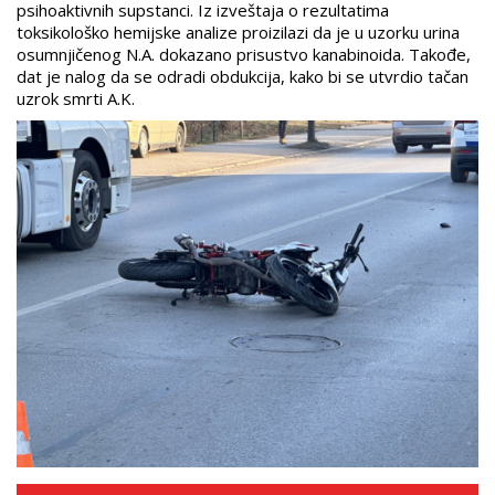
psihoaktivnih supstanci. Iz izveštaja o rezultatima
toksikološko hemijske analize proizilazi da je u uzorku urina
osumnjičenog N.A. dokazano prisustvo kanabinoida. Takođe,
dat je nalog da se odradi obdukcija, kako bi se utvrdio tačan
uzrok smrti A.K.