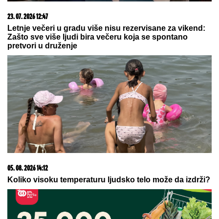
pomirenja Miljane i Zole: Pokazala kakve poruke
dobija i otkrila sve o njihovom odnosu
RAZVELA SE OD KOLEGE I
PROCVETALA
Pevačica u vrtoglavim
štiklama i haljini pripijenoj uz telo
pokazala figuru nakon dva porođaj
(Foto)