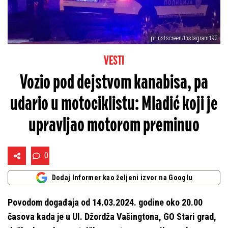
prinstscreen/Instagram192
VESTI
Vozio pod dejstvom kanabisa, pa
udario u motociklistu: Mladić koji je
upravljao motorom preminuo
0
Dodaj Informer kao željeni izvor na Googlu
Povodom događaja od 14.03.2024. godine oko 20.00
časova kada je u Ul. Džordža Vašingtona, GO Stari grad,