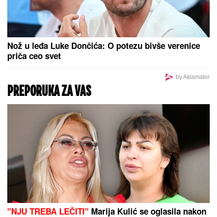
IMA MRTVIH U STRAVIČNOJ
NESREĆI KOD RUME:
Policija na
licu mesta