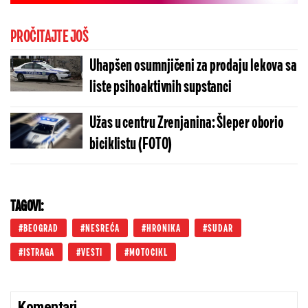
PROČITAJTE JOŠ
Uhapšen osumnjičeni za prodaju lekova sa
liste psihoaktivnih supstanci
Užas u centru Zrenjanina: Šleper oborio
biciklistu (FOTO)
TAGOVI:
BEOGRAD
NESREĆA
HRONIKA
SUDAR
ISTRAGA
VESTI
MOTOCIKL
Komentari