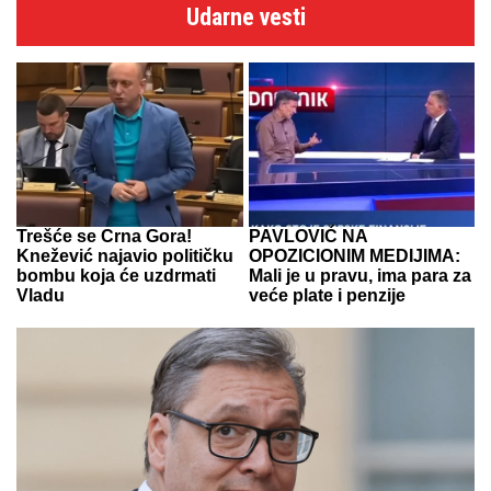
Udarne vesti
Trešće se Crna Gora!
PAVLOVIĆ NA
Knežević najavio političku
OPOZICIONIM MEDIJIMA:
bombu koja će uzdrmati
Mali je u pravu, ima para za
Vladu
veće plate i penzije