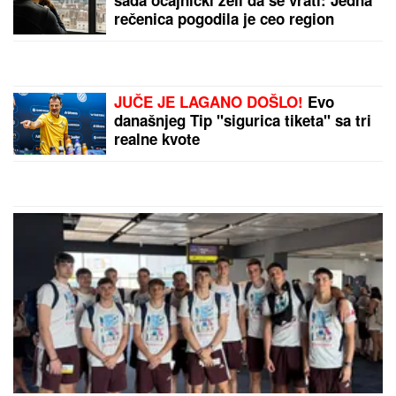
Najpoznatija plavuša na svetu
OSTAVILA HOLIVUDSKE FRAJERE
zbog "nemačkog bankara" teškog
400 miliona! Dve godine se skrivali,
sad su pale maske
Ćerka pokojnog pevača zaprepastila
javnost: "Jesam sponzoruša i skupa
sam"