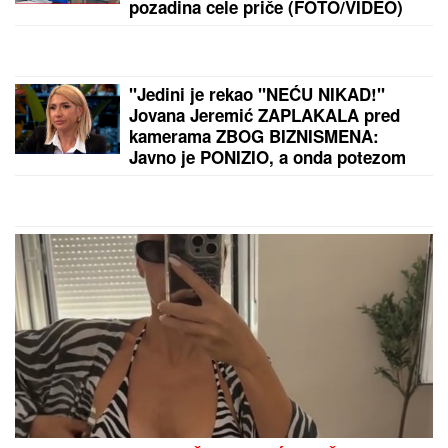
dugovima je"
"UZNEMIREN SAM, BRAT MI JE
OKRUŽEN POŽARIMA"
Darko
Tanasijević očajan zbog loše
situacije u Deliblatskoj peščari: "SVI
SU EVAKUISANI", otkrio koje
informacije ima