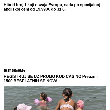
KNEŽEVIĆ NAJAVIO "POLITIČKU
BOMBU":
Pomenuo i Spajića, sledi
potres u Vladi Crne Gore
by Aklamator
05. 08. 2026 06:45
Šta dete nasleđuje od oca, a šta od majke? Sve što
treba da znate o genetici