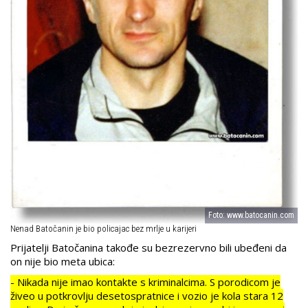
Foto: www.batocanin.com
Nenad Batočanin je bio policajac bez mrlje u karijeri
Prijatelji Batočanina takođe su bezrezervno bili ubeđeni da
on nije bio meta ubica:
- Nikada nije imao kontakte s kriminalcima. S porodicom je
živeo u potkrovlju desetospratnice i vozio je kola stara 12