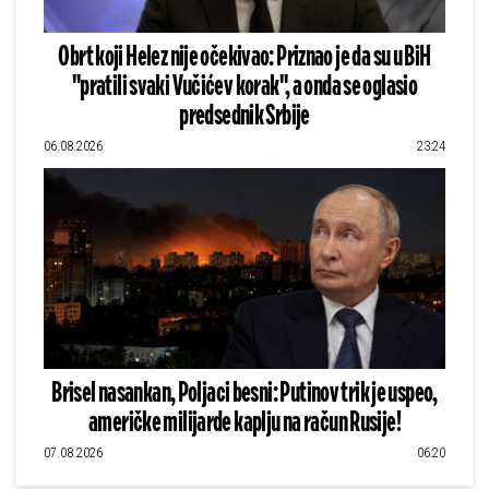
Obrt koji Helez nije očekivao: Priznao je da su u BiH
"pratili svaki Vučićev korak", a onda se oglasio
predsednik Srbije
06.08.2026
23:24
Brisel nasankan, Poljaci besni: Putinov trik je uspeo,
američke milijarde kaplju na račun Rusije!
07.08.2026
06:20