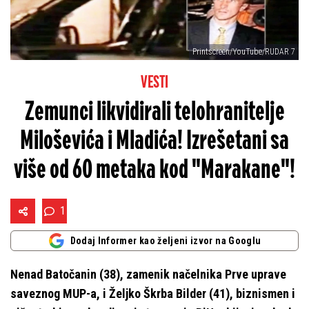
Printscreen/YouTube/RUDAR 7
VESTI
Zemunci likvidirali telohranitelje
Miloševića i Mladića! Izrešetani sa
više od 60 metaka kod "Marakane"!
1
Dodaj Informer kao željeni izvor na Googlu
Nenad Batočanin (38), zamenik načelnika Prve uprave
saveznog MUP-a, i Željko Škrba Bilder (41), biznismen i