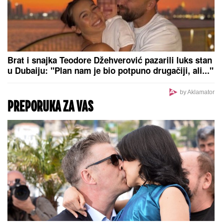
ZA PAR SATI STIŽE NEVREME U OVAJ DEO
SRBIJE:
Spremite se za grmljavinu i udare jakog
vetra