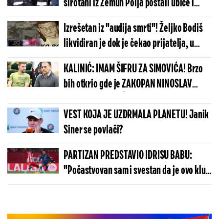
sirotani iz Zemun Polja postali ubice i
milioneri!
Izrešetan iz "audija smrti"! Željko Bodiš
likvidiran je dok je čekao prijatelja, u
njega ispaljeno oko 40 metaka (VIDEO)
KALINIĆ: IMAM ŠIFRU ZA SIMOVIĆA! Brzo
bih otkrio gde je ZAKOPAN NINOSLAV
KONSTANTINOVIĆ!
VEST KOJA JE UZDRMALA PLANETU! Janik
Siner se povlači?
PARTIZAN PREDSTAVIO IDRISU BABU:
"Počastvovan sam i svestan da je ovo klub
sa velikom istorijom"