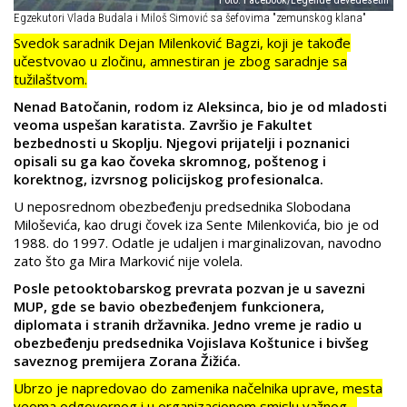
Egzekutori Vlada Budala i Miloš Simović sa šefovima "zemunskog klana"
Svedok saradnik Dejan Milenković Bagzi, koji je takođe
učestvovao u zločinu, amnestiran je zbog saradnje sa
tužilaštvom.
Nenad Batočanin, rodom iz Aleksinca, bio je od mladosti
veoma uspešan karatista. Završio je Fakultet
bezbednosti u Skoplju. Njegovi prijatelji i poznanici
opisali su ga kao čoveka skromnog, poštenog i
korektnog, izvrsnog policijskog profesionalca.
U neposrednom obezbeđenju predsednika Slobodana
Miloševića, kao drugi čovek iza Sente Milenkovića, bio je od
1988. do 1997. Odatle je udaljen i marginalizovan, navodno
zato što ga Mira Marković nije volela.
Posle petooktobarskog prevrata pozvan je u savezni
MUP, gde se bavio obezbeđenjem funkcionera,
diplomata i stranih državnika. Jedno vreme je radio u
obezbeđenju predsednika Vojislava Koštunice i bivšeg
saveznog premijera Zorana Žižića.
Ubrzo je napredovao do zamenika načelnika uprave, mesta
veoma odgovornog i u organizacionom smislu važnog.