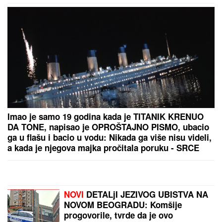
"RODI MI JOŠ JEDNU BEBU",
slavni glumac (68)
predložio supruzi (42) da dobiju OSMO DETE - njena
reakcija je hit: Za 9 godina dočekali su 4 SINA I 3
ĆERKE, ali on ne želi da se zaustavi
EVO KOLIKO GODIŠNJE ZARAĐUJE
DRAGAN STANKOVIĆ
Milioni su u
pitanju, a Jovana Jeremić tvrdi: "U