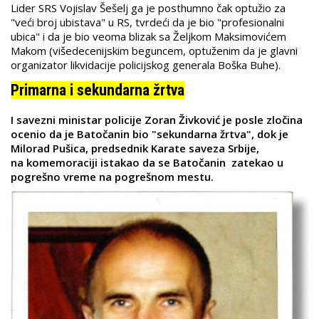
Lider SRS Vojislav Šešelj ga je posthumno čak optužio za
"veći broj ubistava" u RS, tvrdeći da je bio "profesionalni
ubica" i da je bio veoma blizak sa Željkom Maksimovićem
Makom (višedecenijskim beguncem, optuženim da je glavni
organizator likvidacije policijskog generala Boška Buhe).
Primarna i sekundarna žrtva
I savezni ministar policije Zoran Živković je posle zločina
ocenio da je Batočanin bio "sekundarna žrtva", dok je
Milorad Pušica, predsednik Karate saveza Srbije,
na
komemoraciji istakao da se Batočanin zatekao u
pogrešno vreme na pogrešnom mestu.