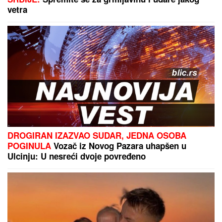
Mega deo novog spektakla na Mikonosu: Za vikend
igraju dve utakmice protiv slavnog Oburna
Dramatična talačka kriza u blizini
Ljubljane: Muškarac zarobio dete,
specijalci sa njim pregovarali celu
noć