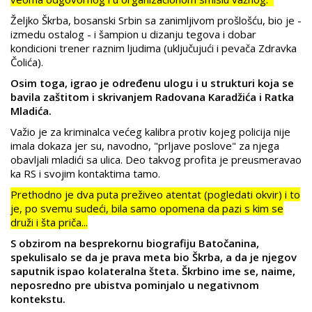
Željko Škrba, bosanski Srbin sa zanimljivom prošlošću, bio je -
izmedu ostalog - i šampion u dizanju tegova i dobar
kondicioni trener raznim ljudima (uključujući i pevača Zdravka
Čolića).
Osim toga, igrao je određenu ulogu i u strukturi koja se
bavila zaštitom i skrivanjem Radovana Karadžića i Ratka
Mladića.
Važio je za kriminalca većeg kalibra protiv kojeg policija nije
imala dokaza jer su, navodno, "prljave poslove" za njega
obavljali mladići sa ulica. Deo takvog profita je preusmeravao
ka RS i svojim kontaktima tamo.
Prethodno je dva puta preživeo atentat (pogledati okvir) i to
je, po svemu sudeći, bila samo opomena da pazi s kim se
druži i šta priča...
S obzirom na besprekornu biografiju Batočanina,
spekulisalo se da je prava meta bio Škrba, a da je njegov
saputnik ispao kolateralna šteta. Škrbino ime se, naime,
neposredno pre ubistva pominjalo u negativnom
kontekstu.