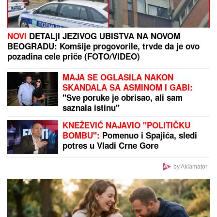
SNIMA SE DOK NAMEŠTA KUPAĆI, MUŠKARCIMA
NIJE DOBRO!
Prezgodna Srpkinja (41) podigla donji
deo bikinija, od oblina se muti um: "Uspostavila
kontakt sa telom" (FOTO)
"Samo mi fali da mi ta kuća izgori"
Mala Cana SAHRANILA MUŽA, a
sada STRAHUJE po svoju
bezbednost: "JOŠ TO DA ME
SNAĐE"
Dea Đurđević 10 dana nakon