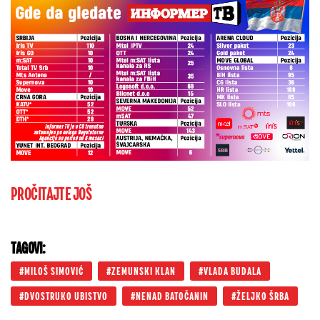
PROČITAJTE JOŠ
TAGOVI:
MILOŠ SIMOVIĆ
ZEMUNSKI KLAN
VLADA BUDALA
DVOSTRUKO UBISTVO
NENAD BATOČANIN
ŽELJKO ŠRBA