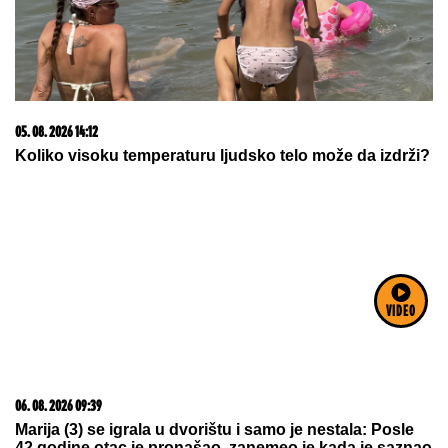
03. 08. 2026 13:23
Hibrid broj 1 koji osvaja Evropu, sada po specijalnoj
akcijskoj ceni od 19.990€ do 31.8.
VIDEO