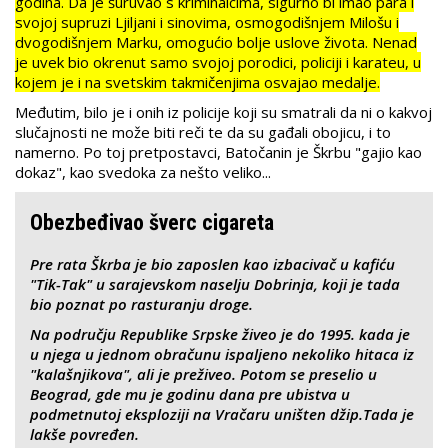
godina. Da je šuruvao s kriminalcima, sigurno bi imao para i
svojoj supruzi Ljiljani i sinovima, osmogodišnjem Milošu i
dvogodišnjem Marku, omogućio bolje uslove života. Nenad
je uvek bio okrenut samo svojoj porodici, policiji i karateu, u
kojem je i na svetskim takmičenjima osvajao medalje.
Međutim, bilo je i onih iz policije koji su smatrali da ni o kakvoj
slučajnosti ne može biti reči te da su gađali obojicu, i to
namerno. Po toj pretpostavci, Batočanin je Škrbu "gajio kao
dokaz", kao svedoka za nešto veliko...
Obezbeđivao šverc cigareta
Pre rata Škrba je bio zaposlen kao izbacivač u kafiću
"Tik-Tak" u sarajevskom naselju Dobrinja, koji je tada
bio poznat po rasturanju droge.
Na području Republike Srpske živeo je do 1995. kada je
u njega u jednom obračunu ispaljeno nekoliko hitaca iz
"kalašnjikova", ali je preživeo. Potom se preselio u
Beograd, gde mu je godinu dana pre ubistva u
podmetnutoj eksploziji na Vračaru uništen džip.Tada je
lakše povređen.