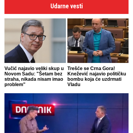
Udarne vesti
Vučić najavio veliki skup u
Trešće se Crna Gora!
Novom Sadu: "Šetam bez
Knežević najavio političku
straha, nikada nisam imao
bombu koja će uzdrmati
problem"
Vladu