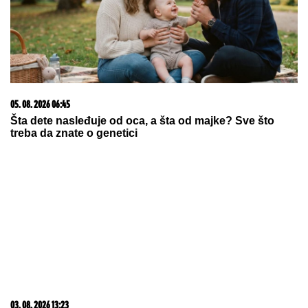
porođaja objavila šok poruku! Svi se
pitaju kome je posvetila ove teške
reči
NOVI
DETALjI JEZIVOG UBISTVA NA NOVOM
BEOGRADU: Komšije progovorile, trvde da je ovo
pozadina cele priče (FOTO/VIDEO)
MAJA SE OGLASILA NAKON
SKANDALA SA ASMINOM I GABI:
"Sve poruke je obrisao, ali sam
saznala istinu"