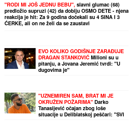
DROGIRAN IZAZVAO SUDAR, JEDNA OSOBA
POGINULA
Vozač iz Novog Pazara uhapšen u
Ulcinju: U nesreći dvoje povređeno
Brat i snajka Teodore Džehverović pazarili luks stan
u Dubaiju: "Plan nam je bio potpuno drugačiji, ali..."
by Aklamator
PREPORUKA ZA VAS