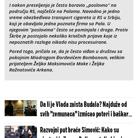
I nakon preseljenja je često boravio „poslovno“ na
području RS, najčešće na Palama. Navodno je jedno
vreme obezbeđivao transport cigareta iz RS u Srbiju,
koji je obavljala jedna poznata firma sa Pala. U
njegovim "poslovima" često se pominjala i droga. Protiv
Škrbe je postojalo nekoliko krivičnih prijava koje iz
nepoznatih razloga nikada nisu procesuirane.
Pored toga, pričalo se, da je često viđan u društvu sa
pokojnim Miodragom Đordevićem Bombonom, velikim
prijateljem Željka Maksimovića Make i Željka
Ražnatovića Arkana.
Da li je Vlada zaista Budala? Najduže od
svih "zemunaca" izmicao poteri i baškario
se!
Razvojni put braće Simović: Kako su