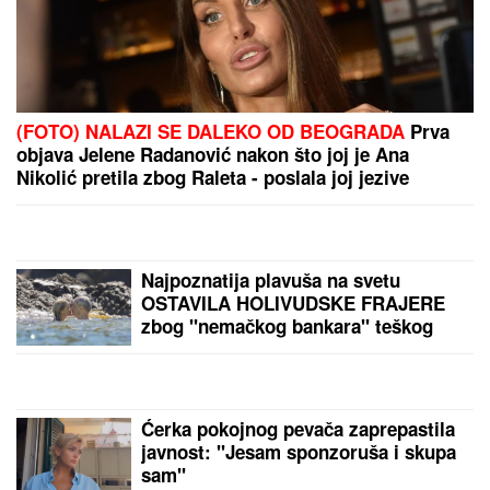
postao deda i otkrio
kakvi su odnosi u
porodici - sad je sve
jasno
Gotovo: Reprezentativac
Srbije ima novi klub u
Premijer ligi
Zatvara se deo ulice na
Zvezdari, počinju radovi:
Ove autobuske linije
menjaju trasu, evo i do