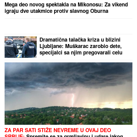
MILICA NAMAMILA PEKARA (73) ZBOG INTIMNIH
ODNOSA, PA GA ZVERSKI MUČILA DO SMRTI!
Otkrivamo detalje ubistva na Karaburmi koji LEDE
KRV: Izdahnuo u najgorim mukama dok su ga
osumnjičeni pljačkali
Balkanac kupio stan u Nemačkoj, a
sada očajnički želi da se vrati: Jedna
rečenica pogodila je ceo region
JUČE JE LAGANO DOŠLO!
Evo
današnjeg Tip "sigurica tiketa" sa tri
realne kvote