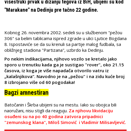
višestruki prvak u dizanju tegova iz BiH, ubijeni su kod
"Marakane" na Dedinju pre tačno 22 godine.
Kobnog 26. novembra 2002. sedeli su u službenom "pežou
306" sa belim tablicama ispred zgrade u ulici Ljutice Bogdana
8. Ispostaviće se da su krenuli sa partije malog fudbala, sa
obližnjeg stadiona "Partizana", uzbrdo ka Dedinju.
Po nekim indikacijama, njihovo vozilo se kretalo jako
sporo u trenutku kada ga je sustigao "rover", oko 21.15
časova, iz koga je više napadača otvorilo vatru iz
„kalašnjikova“. Navodno je na „pežou" i na zidu kuće broj
8 izbrojano više od 60 pogodaka!
Bagzi amnestiran
Batočanin i Škrba ubijeni su na mestu. Iako su obojica bili
naoružani, nisu stigli da reaguju.
Za njihovu likvidaciju
osuđeni su na po 40 godina zatvora pripadnici
"zemunskog klana", Miloš Simović i Vladimir Milisavljević.