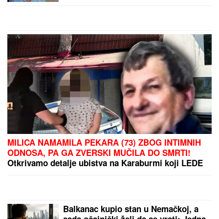
kada
by Aklamator
PREPORUKA ZA VAS
(FOTO) NALAZI SE DALEKO OD BEOGRADA
Prva
objava Jelene Radanović nakon što joj je Ana
Nikolić pretila zbog Raleta - poslala joj jezive
poruke