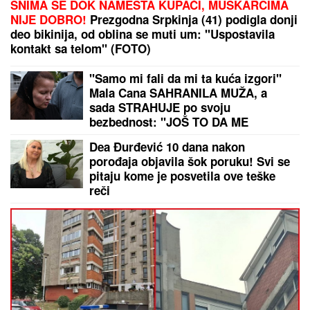
Imao je samo 19 godina kada je TITANIK KRENUO
DA TONE, napisao je OPROŠTAJNO PISMO, ubacio
ga u flašu i bacio u vodu: Nikada ga više nisu videli,
a kada je njegova majka pročitala poruku - SRCE
JOJ JE PUKLO
NOVI
DETALjI JEZIVOG UBISTVA NA
NOVOM BEOGRADU: Komšije
progovorile, tvrde da je ovo
pozadina cele priče (FOTO/VIDEO)
"Jedini je rekao "NEĆU NIKAD!"
Jovana Jeremić ZAPLAKALA pred
kamerama ZBOG BIZNISMENA:
Javno je PONIZIO, a onda potezom
iznenadio javnost!