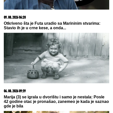
DŽEJEVA NAJVEĆA LJUBAV DANAS
PROSLAVLJA ROĐENDAN
Evo kako
Andrijana sada izgleda: Nije u
kontaktu sa njegovim ćerkama, a
jedan detalj svi komentarišu
"ŽIVOT KOJI ČUVAM VIŠE OD SVOG"
Bojana
Barović se oglasila posebnim razlogom, emocije je
savladale: "Prošlo je 10 godina"