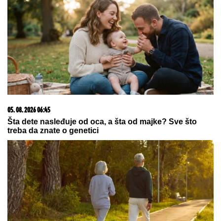
DETONACIJA NA MALOM
KALEMEGDANU!
"Delije" u transu -
Zvezda dovela igrača Real Madrida!
"NE UMIRE SE ZA LJUDIMA KOJI SU
PUCALI U TEBE"
Brutalno
oglašavanje Jovane Jeremić 5 dana
nakon veridbe Dragana Stankovića:
"Znali su šta rade"