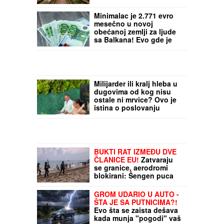
Kroz ovaj grad u BiH teče
čak devet reka, a svojom
lepotom ostavlja bez
daha: Ime mu doslovno
znači "zdrava voda"
Minimalac je 2.771 evro
mesečno u novoj
obećanoj zemlji za ljude
sa Balkana! Evo gde je
Srbija na najnovijoj listi
zarada (VIDEO)