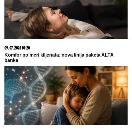
05. 08. 2026 06:45
Šta dete nasleđuje od oca, a šta od majke? Sve što
treba da znate o genetici