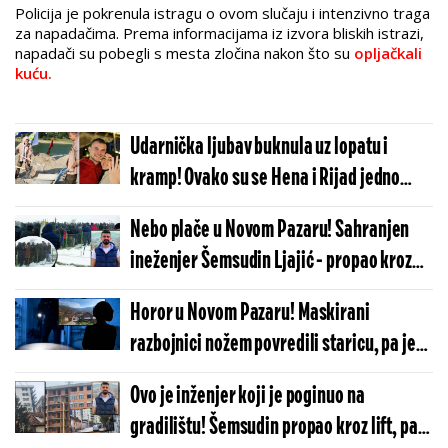
Policija je pokrenula istragu o ovom slučaju i intenzivno traga
za napadačima. Prema informacijama iz izvora bliskih istrazi,
napadači su pobegli s mesta zločina nakon što su
opljačkali
kuću.
Udarnička ljubav buknula uz lopatu i
kramp! Ovako su se Hena i Rijad jedno
drugom zakleli na vernost!
Nebo plače u Novom Pazaru! Sahranjen
ineženjer Šemsudin Ljajić - propao kroz
okno od lifta (FOTO)
Horor u Novom Pazaru! Maskirani
razbojnici nožem povredili staricu, pa je
opljačkali
Ovo je inženjer koji je poginuo na
gradilištu! Šemsudin propao kroz lift, pao