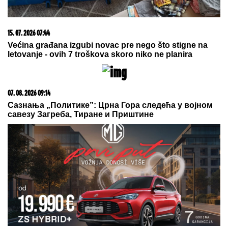
09. 08. 2026 06:23
POGLEDAJTE: Objavljeni prvi snimci Modžtabe
Hamneija kao vrhovnog vođe Irana (VIDEO)