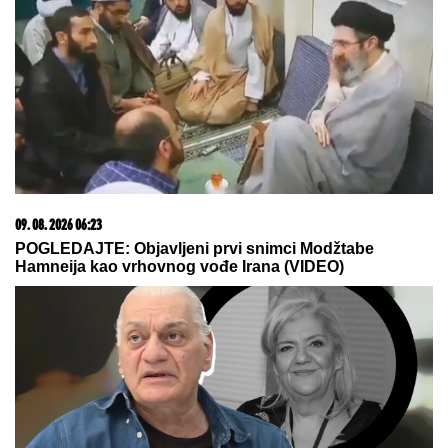
(PAPARACO) ĐINA DŽINOVIĆ U CRNOJ GORI
Evo
kako izgleda bez filtera: U haljini do poda sa golim
leđima, mnogi je nisu prepoznali
STRAVIČNA NESREĆA KOD
JASENOVIKA!
Strahuje se da ima
TEŠKO POVREĐENIH, sve vrvi od
policije i Hitne pomoći (FOTO)