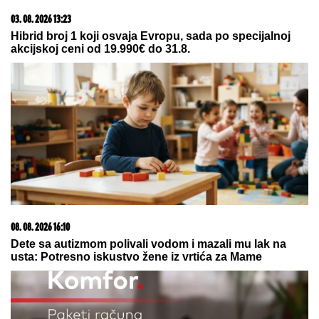
09. 08. 2026 06:20
Otkriveno šta je Futa uradio sa Marininim stvarima:
Stavio ih je u crne kese, a onda...
06. 08. 2026 09:39
Marija (3) se igrala u dvorištu i samo je nestala: Posle
42 godine otac je pronašao, zanemeo je kada je saznao
gde je bila