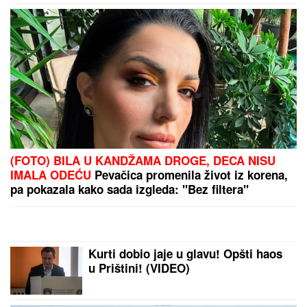
ŠOK U PROGRAMU UŽIVO!
Gledateljka tvrdi da joj je Asmin slao
gole slike, zapretila mu: "Vidimo se
na sudu, iskorišćavaš žene za pare"
VERENICA DRAGANA STANKOVIĆA
POSTALA PREDMET PODSMEHA
Zbog jednog detalja sa veridbe je