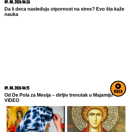
06. 08. 2026 07:08
Evo u kojim banjama važi vaučer od 10.000 dinara -
kompletan spisak destinacija u Srbiji
VIDEO
23. 07. 2026 12:47
Letnje večeri u gradu više nisu rezervisane za vikend:
Zašto sve više ljudi bira večeru koja se spontano
pretvori u druženje