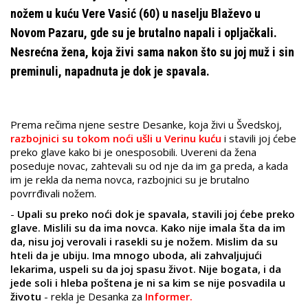
nožem u kuću Vere Vasić (60) u naselju Blaževo u
Novom Pazaru, gde su je brutalno napali i opljačkali.
Nesrećna žena, koja živi sama nakon što su joj muž i sin
preminuli, napadnuta je dok je spavala.
Prema rečima njene sestre Desanke, koja živi u Švedskoj,
razbojnici su tokom noći ušli u Verinu kuću
i stavili joj ćebe
preko glave kako bi je onesposobili. Uvereni da žena
poseduje novac, zahtevali su od nje da im ga preda, a kada
im je rekla da nema novca, razbojnici su je brutalno
povrrđivali nožem.
-
Upali su preko noći dok je spavala, stavili joj ćebe preko
glave. Mislili su da ima novca. Kako nije imala šta da im
da, nisu joj verovali i rasekli su je nožem. Mislim da su
hteli da je ubiju. Ima mnogo uboda, ali zahvaljujući
lekarima, uspeli su da joj spasu život. Nije bogata, i da
jede soli i hleba poštena je ni sa kim se nije posvadila u
životu
- rekla je Desanka za
Informer.