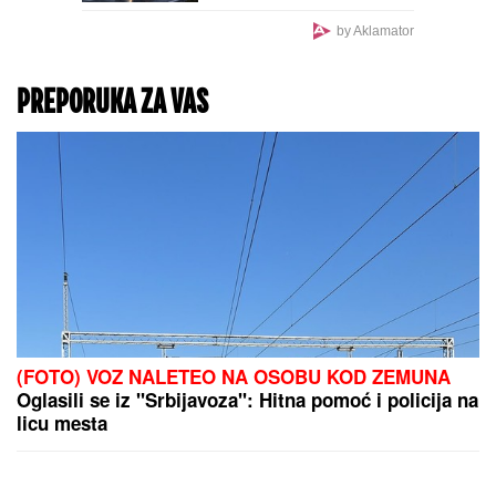
Milijarder ili kralj hleba u
dugovima od kog nisu
ostale ni mrvice? Ovo je
istina o poslovanju
Dragana Stankovića