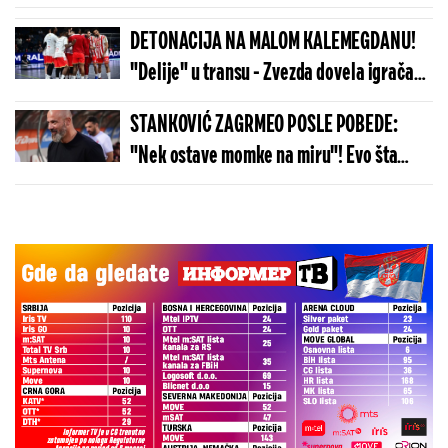
sa 20 metara - Novi Pazar zavijen u crno!
(FOTO)
DETONACIJA NA MALOM KALEMEGDANU!
"Delije" u transu - Zvezda dovela igrača
Real Madrida!
STANKOVIĆ ZAGRMEO POSLE POBEDE:
"Nek ostave momke na miru"! Evo šta
kaže o isključenju golmana!