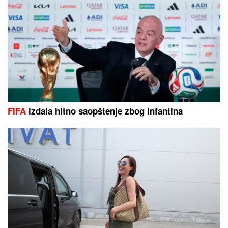
urnišu na mrežama: "Bukvalno dva
dinara"