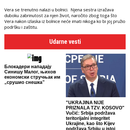
Vera se trenutno nalazi u bolnici. Njena sestra izražava
duboku zabrinutost za njen život, naročito zbog toga što
Vera nakon izlaska iz bolnice neće imati nikoga ko bi joj pružio
podršku i zaštitu.
Udarne vesti
Блокадери нападају
Синишу Малог, њихов
економски стручњак им
„срушио снешка”
"UKRAJINA NIJE
PRIZNALA TZV. KOSOVO"
Vučić: Srbija podržava
teritorijalni integritet
Ukrajine, kao što Kijev
podržava Srbiju u istoj