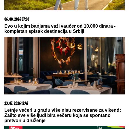
Vic dana: Švaba na proputovanju kroz Srbiju
doživeo saobraćajku u blizini Pirota...
SKANDAL NA BALKANU!
Otkriveno
čiji je dron koji je pao u Bugarskoj –
Ambasador HITNO POZVAN NA
RAPORT!
Gorko je zažalila zbog estetske
korekcije: Dalila Dragojević je htela
da se ulepša, a rezultat je bio
potpuno suprotan!