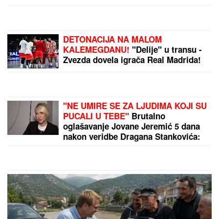
(FOTO) BILA U KANDŽAMA DROGE, DECA NISU
IMALA ODEĆU
Pevačica promenila život iz korena,
pa pokazala kako sada izgleda: "Bez filtera"
Kurti dobio jaje u glavu! Opšti haos
u Prištini! (VIDEO)