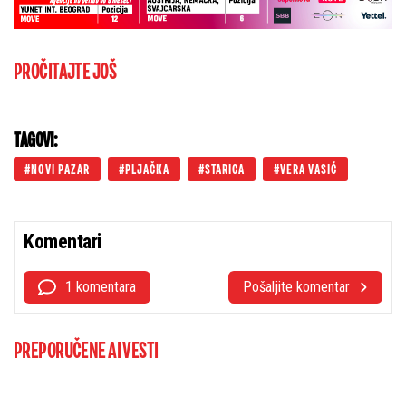
PROČITAJTE JOŠ
TAGOVI:
NOVI PAZAR
PLJAČKA
STARICA
VERA VASIĆ
Komentari
1 komentara
Pošaljite komentar
PREPORUČENE AI VESTI