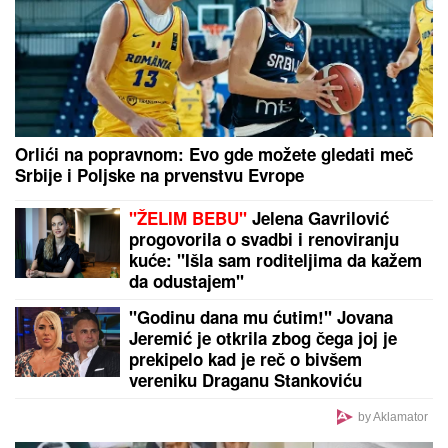
CECA STIGLA U CRNU GORU! U
šik izdanju došla
na aerodrom, sačekao je crni kombi: "U papučama
sam, skršiću se" (VIDEO)
IZ KIKSA U FIKS:
Favoriti na popravnom
by Aklamator
PREPORUKA ZA VAS