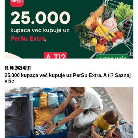
Orlići na popravnom: Evo gde možete gledati meč
Srbije i Poljske na prvenstvu Evrope
"ŽELIM BEBU"
Jelena Gavrilović
progovorila o svadbi i renoviranju
kuće: "Išla sam roditeljima da kažem
da odustajem"
"Godinu dana mu ćutim!" Jovana
Jeremić je otkrila zbog čega joj je
prekipelo kad je reč o bivšem
vereniku Draganu Stankoviću
by Aklamator