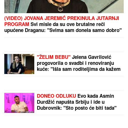
(FOTO) VOZ NALETEO NA OSOBU KOD ZEMUNA
Oglasili se iz "Srbijavoza": Hitna pomoć i policija na
licu mesta