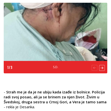
S.D.
1
/
3
-
Strah me je da je ne ubiju kada izađe iz bolnice. Policija
radi svoj posao, ali ja se brinem za njen život. Živim u
Švedskoj, druga sestra u Crnoj Gori, a Vera je tamo sama
- rekla je Desanka.