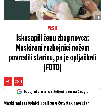
S.D.
VESTI
Iskasapili ženu zbog novca:
Maskirani razbojnici nožem
povredili staricu, pa je opljačkali
(FOTO)
1
Dodaj Informer kao željeni izvor na Googlu
Maskirani razbojnici upali su u četvrtak naoružani