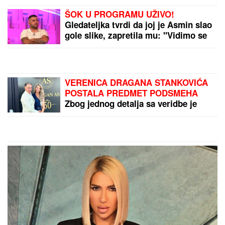
BUKTI RAT IZMEĐU DVE
ČLANICE EU!
Zatvaraju
se granice, aerodromi
blokirani: Šengen puca
po šavovima
GROM UDARIO U AUTO -
ŠTA JE SA PUTNICIMA?!
Evo šta se zaista dešava
kada munja "pogodi" vaš
automobil
by Aklamator
PREPORUKA ZA VAS