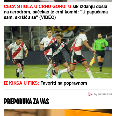
(VIDEO) JOVANA JEREMIĆ PREKINULA JUTARNJI
PROGRAM
Svi misle da su ove brutalne reči
upućene Draganu: "Svima sam donela samo dobro"
"ŽELIM BEBU"
Jelena Gavrilović
progovorila o svadbi i renoviranju