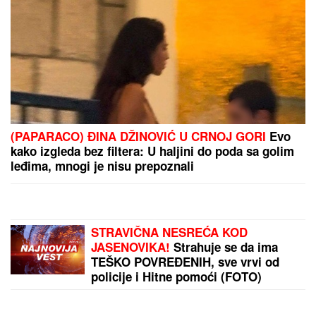
kuće: "Išla sam roditeljima da kažem
da odustajem"
DONEO ODLUKU
Evo kada Asmin
Durdžić napušta Srbiju i ide u
Dubrovnik: "Sto posto će biti tada"