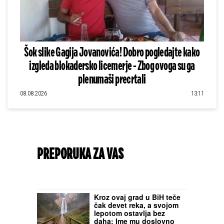
Šok slike Gagija Jovanovića! Dobro pogledajte kako
izgleda blokadersko licemerje - Zbog ovoga su ga
plenumaši precrtali
08.08.2026
13:11
PREPORUKA ZA VAS