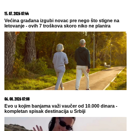
09. 07. 2026 09:20
Komfor po meri klijenata: nova linija paketa ALTA
banke
10. 08. 2026 01:34
Ti nju još voliš: Bebica i posle raskida sa Teodorom