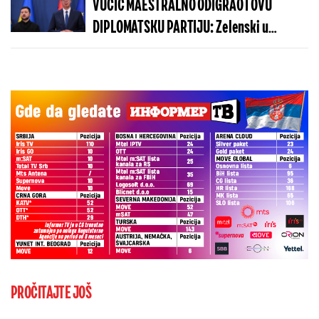
VUČIĆ MAESTRALNO ODIGRAO I OVU
DIPLOMATSKU PARTIJU: Zelenski u
Beogradu potvrdio - Kosovo je Srbija
PROČITAJTE JOŠ