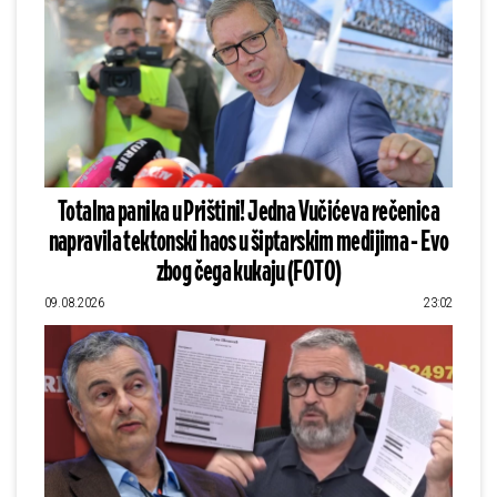
Totalna panika u Prištini! Jedna Vučićeva rečenica
napravila tektonski haos u šiptarskim medijima - Evo
zbog čega kukaju (FOTO)
09.08.2026
23:02