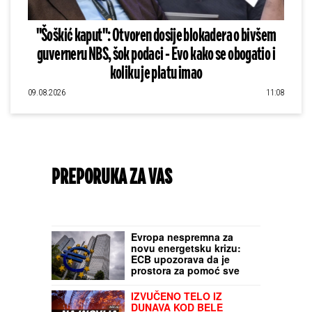
"Šoškić kaput": Otvoren dosije blokadera o bivšem
guverneru NBS, šok podaci - Evo kako se obogatio i
koliku je platu imao
09.08.2026
11:08
PREPORUKA ZA VAS