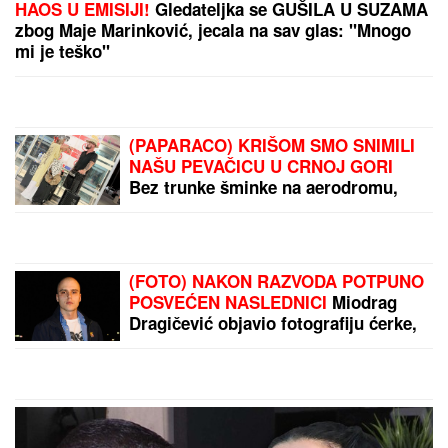
SASLUŠAN "BEOGRADSKI FANTOM"
Evo kako je
upadao u automobile, tužilaštvo otkrilo šemu: U
jednim kolima je izveo NEVIĐENU PREVARU
PRONAĐEN NESTALI MLADIĆ IZ
BORČE
Poznat po nadimku "Fifti"
VERENICA DRAGANA STANKOVIĆA
POSTALA PREDMET PODSMEHA
Zbog jednog detalja sa veridbe je
urnišu na mrežama: "Bukvalno dva
dinara"