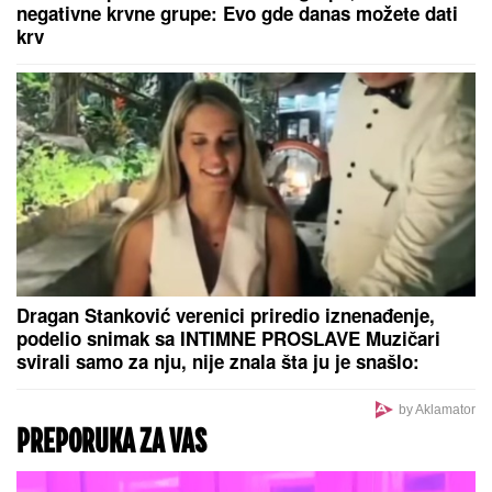
NAPALI HITNU POMOĆ SEKIRAMA!
Vozač teško povređen, paniku
izazvale glasine o otmici dece
BUKTI KOD GACKA:
Sve raspoložive vatrogasne
jedinice na terenu