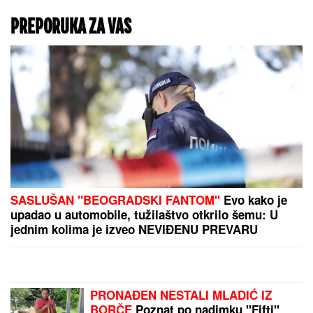
Tamna strana trudnoće o
kojoj se ćuti: Kako drugo
stanje postaje "idealna
oluja" za poremećaje u
ishrani