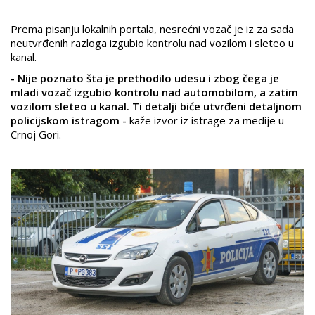
Prema pisanju lokalnih portala, nesrećni vozač je iz za sada
neutvrđenih razloga izgubio kontrolu nad vozilom i sleteo u
kanal.
- Nije poznato šta je prethodilo udesu i zbog čega je
mladi vozač izgubio kontrolu nad automobilom, a zatim
vozilom sleteo u kanal. Ti detalji biće utvrđeni detaljnom
policijskom istragom -
kaže izvor iz istrage za medije u
Crnoj Gori.