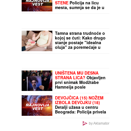
Evropa nespremna za
novu energetsku krizu:
ECB upozorava da je
prostora za pomoć sve
manje
IZVUČENO TELO IZ
DUNAVA KOD BELE
STENE
Policija na licu
mesta, sumnja se da je u
pitanju muškarac koji je
iskočio iz čamca