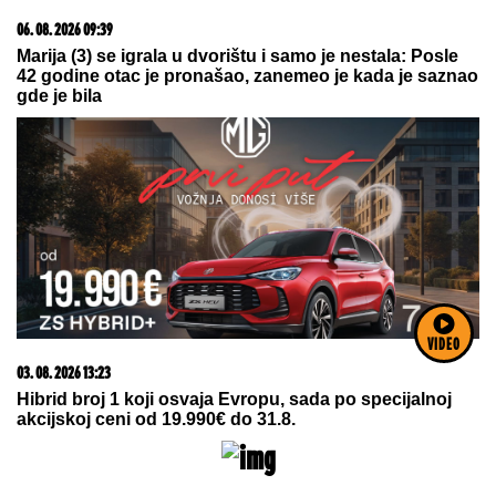
06. 08. 2026 07:08
Evo u kojim banjama važi vaučer od 10.000 dinara -
kompletan spisak destinacija u Srbiji
VIDEO
09. 08. 2026 11:54
Ana Ivanović ovo sprema za ručak: Zdravo, ukusno i