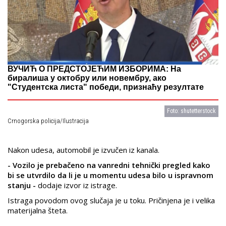
ВУЧИЋ О ПРЕДСТОЈЕЋИМ ИЗБОРИМА: На
биралиша у октобру или новембру, ако
"Студентска листа" победи, признаћу резултате
Foto: shutetterstock
Crnogorska policija/Ilustracija
Nakon udesa, automobil je izvučen iz kanala.
- Vozilo je prebačeno na vanredni tehnički pregled kako
bi se utvrdilo da li je u momentu udesa bilo u ispravnom
stanju -
dodaje izvor iz istrage.
Istraga povodom ovog slučaja je u toku. Pričinjena je i velika
materijalna šteta.