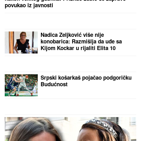
Takija: "Želi da bude sponzoruša, živi u selendri"
"Visoka sam 201 CM, muškarci mi
plaćaju 80 EVRA po minutu da ovo
uradim,sve se odvija onlajn i nema
veze sa intimnim odnosima", nije
želela kancelarijski posao, odabrala
bizarnu opciju - pare su vrh ledenog
brega
Slika Megan Markl iz SREDNJE
ŠKOLE zapanjila ljude: "OPERISALA
JE NOS", tvrde plastični hirurzi:
Razlika "pre i posle" ne može da se
prenebegne - vojvotkinja pokrenula
trend u estetskoj hirurgiji