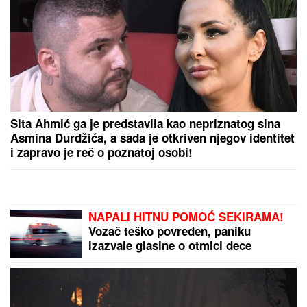
HAOS U EMISIJI!
Gledateljka se GUŠILA U SUZAMA
zbog Maje Marinković, jecala na sav glas: "Mnogo
mi je teško"
(PAPARACO) KRIŠOM SMO SNIMILI
NAŠU PEVAČICU U CRNOJ GORI
Bez trunke šminke na aerodromu,
pojavila se u ovom izdanju: Društvo