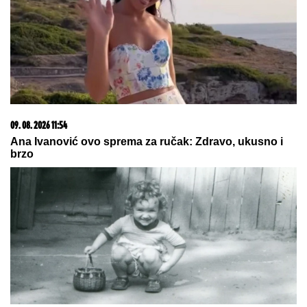
ima samo reči hvale za nju, ne krije koliko mu je lepa!
(VIDEO)
15. 07. 2026 07:44
Većina građana izgubi novac pre nego što stigne na
letovanje - ovih 7 troškova skoro niko ne planira