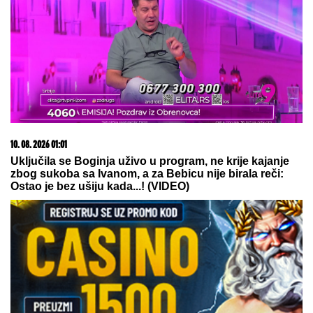
09. 08. 2026 21:27
Mika Hakinen upozorio Meklaren
05. 08. 2026 06:45
Šta dete nasleđuje od oca, a šta od majke? Sve što
treba da znate o genetici