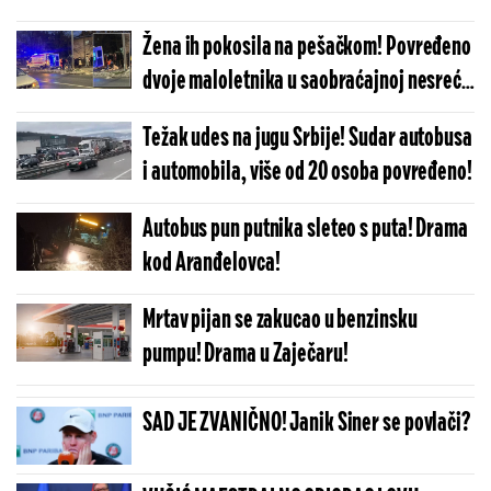
Žena ih pokosila na pešačkom! Povređeno
dvoje maloletnika u saobraćajnoj nesreći
u Dositejevoj ulici (FOTO)
Težak udes na jugu Srbije! Sudar autobusa
i automobila, više od 20 osoba povređeno!
Autobus pun putnika sleteo s puta! Drama
kod Aranđelovca!
Mrtav pijan se zakucao u benzinsku
pumpu! Drama u Zaječaru!
SAD JE ZVANIČNO! Janik Siner se povlači?