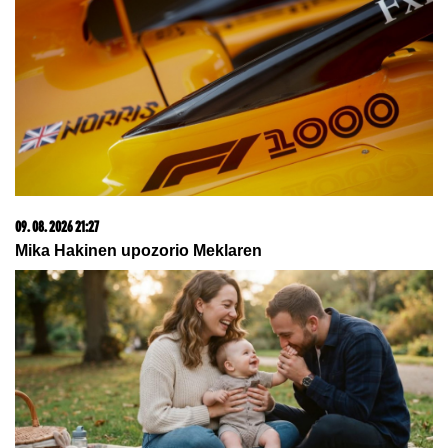
komplikacija izazvanih bakterijom, a
pevač je od javnosti krio da je i on
sam nakon toga išao sa operacije na
operaciju
HUTI IZVELI JEDAN OD
NAJRAZORNIJIH UDARA:
Dronovima napali „Aramkovu“
rafineriju u Saudijskoj Arabiji
(VIDEO)
HUTI PRIZNALI NAPAD:
Preuzeli odgovornost za
udar na rafineriju "Saudi Aramko" u Džizanu