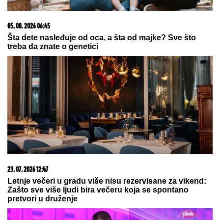
3+ TIKET ZA DANAS: Na ovim
utakmicama mreže će se "sigurno"
tresti
ŠABAN ŠAULIĆ JE OD NJEGA
NAPRAVIO ZVEZDU
Pevač godinama
ćutao o ovome: "Ruke su mi se
tresle kada su me on i Goca pozvali"
by Aklamator