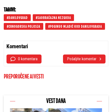
TAGOVI:
DANILOVGRAD
SAOBRAĆAJNA NEZGODA
CRNOGORSKA POLICIJA
POGINUO MLADIĆ KOD DANILOVGRADA
Komentari
0 komentara
Pošaljite komentar
PREPORUČENE AI VESTI
VEST DANA