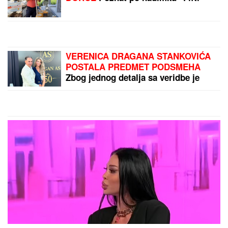
UNIŠTENA MU DESNA
STRANA LICA?
Objavljen
prvi snimak Modžtabe
Hamneija posle
ranjavanja (VIDEO)
DEVOJČICA (15) NOŽEM
IZBOLA DEVOJKU (18)
Detalji užasa u centru
Beograda: Policija privela
maloletnicu
by Aklamator
PREPORUKA ZA VAS