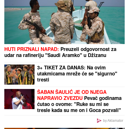
Srpski košarkaš pojačao podgoričku
Budućnost
Skandalozno! Ana Nikolić je slala poruke Jeleni
Radanović i pre dve godine! "Bolesno dete!"
Sin (29) mu je preminuo usled