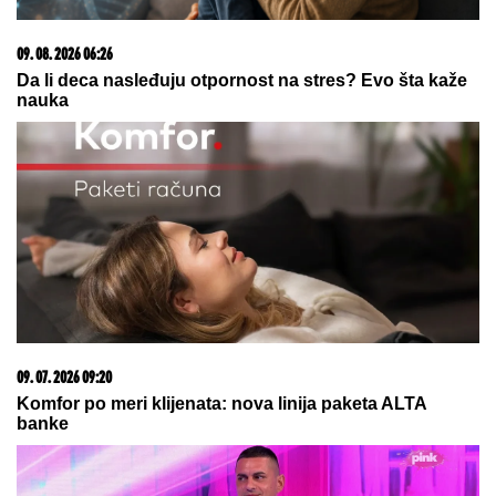
09. 08. 2026 14:58
Zovu ih srpski "mali Karibi" - mestašce je kao sa
razglednice
03. 08. 2026 07:31