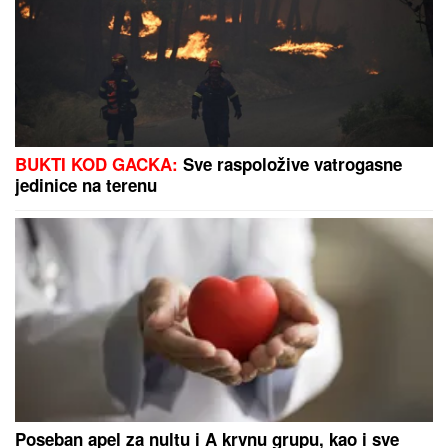
joj pravi poznati muškarac
(FOTO) NAKON RAZVODA POTPUNO
POSVEĆEN NASLEDNICI
Miodrag
Dragičević objavio fotografiju ćerke,
Vasilija je mamina slika i prilika
Sita Ahmić ga je predstavila kao nepriznatog sina
Asmina Durdžića, a sada je otkriven njegov identitet
i zapravo je reč o poznatoj osobi!