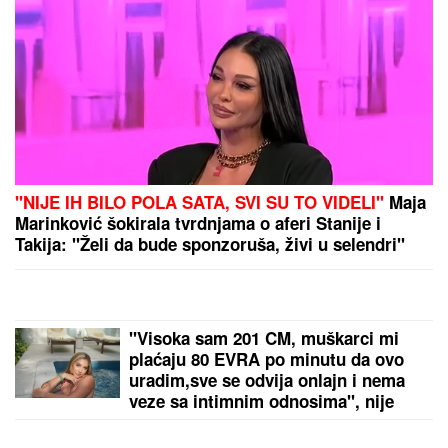
Poseban apel za nultu i A krvnu grupu, kao i sve
negativne krvne grupe: Evo gde danas možete dati
krv