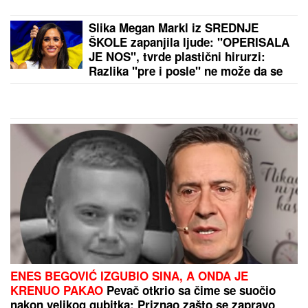
Dragan Stanković verenici priredio iznenađenje,
podelio snimak sa INTIMNE PROSLAVE Muzičari
svirali samo za nju, nije znala šta ju je snašlo:
"Najlepše uspomene"
by Aklamator
PREPORUKA ZA VAS
"NIJE IH BILO POLA SATA, SVI SU TO VIDELI"
Maja
Marinković šokirala tvrdnjama o aferi Stanije i