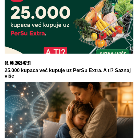
Uključila se Boginja uživo u program, ne krije kajanje
zbog sukoba sa Ivanom, a za Bebicu nije birala reči:
Ostao je bez ušiju kada...! (VIDEO)
20. 07. 2026 08:04
REGISTRUJ SE UZ PROMO KOD CASINO Preuzmi
1500 BESPLATNIH SPINOVA