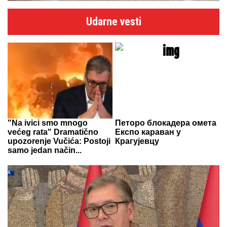
Udarne vesti
"Na ivici smo mnogo
Петоро блокадера омета
većeg rata" Dramatično
Експо караван у
upozorenje Vučića: Postoji
Крагујевцу
samo jedan način...