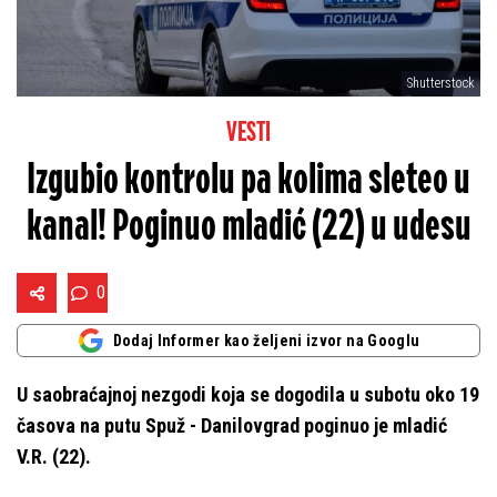
Shutterstock
VESTI
Izgubio kontrolu pa kolima sleteo u
kanal! Poginuo mladić (22) u udesu
0
Dodaj Informer kao željeni izvor na Googlu
U saobraćajnoj nezgodi koja se dogodila u subotu oko 19
časova na putu Spuž - Danilovgrad poginuo je mladić
V.R. (22).