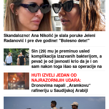
ENES BEGOVIĆ IZGUBIO SINA, A ONDA JE
KRENUO PAKAO
Pevač otkrio sa čime se suočio
nakon velikog gubitka: Priznao zašto se zapravo
povukao iz javnosti
Nadica Zeljković više nije
konobarica: Razmišlja da uđe sa
Kijom Kockar u rijaliti Elita 10