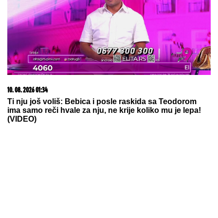
25.000 kupaca već kupuje uz PerSu Extra. A ti? Saznaj
više
09. 08. 2026 06:26
Da li deca nasleđuju otpornost na stres? Evo šta kaže
nauka