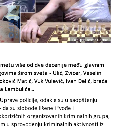
Foto: printscreen Libertas
edmetu više od dve decenije među glavnim
ovima širom sveta - Ulić, Zvicer, Veselin
oković Matić, Vuk Vulević, Ivan Delić, braća
a Lambulića...
 Uprave policije, odakle su u saopštenju
 da su slobode lišene i “vođe i
sokorizičnih organizovanih kriminalnih grupa,
m u sprovođenju kriminalnih aktivnosti iz