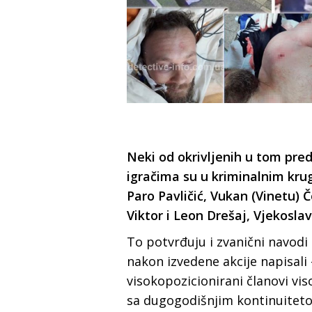
Neki od okrivljenih u tom pr
igračima su u kriminalnim krug
Paro Pavličić, Vukan (Vinetu) Č
Viktor i Leon Drešaj, Vjekoslav
To potvrđuju i zvanični navodi
nakon izvedene akcije napisali -
visokopozicionirani članovi vi
sa dugogodišnjim kontinuiteto