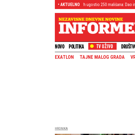
kim u Palati Srbija
Patrijarh ugostio 250 mališana: Dao im je savet koji n
• AKTUELNO
NOVO
POLITIKA
DRUŠTV
EXATLON
TAJNE MALOG GRADA
V
HRONIKA