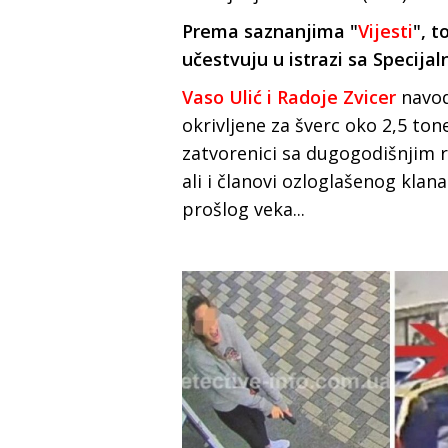
Prema saznanjima "
Vijesti
", t
učestvuju u istrazi sa Specija
Vaso Ulić i Radoje Zvicer
navod
okrivljene za šverc oko 2,5 to
zatvorenici sa dugogodišnjim 
ali i članovi ozloglašenog kla
prošlog veka...