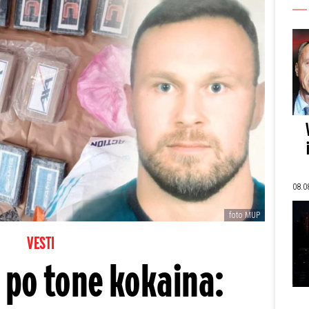
08.0
foto MUP
VESTI
i po tone kokaina: