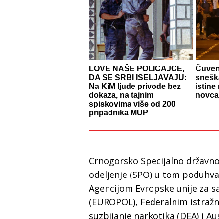
LOVE NAŠE POLICAJCE,
Čuven
DA SE SRBI ISELJAVAJU:
snešk
Na KiM ljude privode bez
istine
dokaza, na tajnim
novca
spiskovima više od 200
pripadnika MUP
Crnogorsko Specijalno državno t
odeljenje (SPO) u tom poduhva
Agencijom Evropske unije za s
(EUROPOL), Federalnim istraž
suzbijanje narkotika (DEA) i A