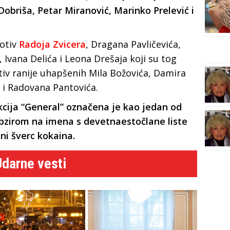
Dobriša, Petar Miranović, Marinko Prelević i
rotiv
Radoja Zvicera
, Dragana Pavličevića,
 Ivana Delića i Leona Drešaja koji su tog
otiv ranije uhapšenih Mila Božovića, Damira
 i Radovana Pantovića.
ija “General” označena je kao jedan od
 obzirom na imena s devetnaestočlane liste
ni šverc kokaina.
Udarne vesti