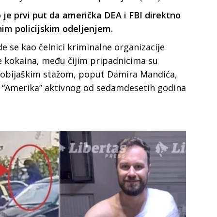
o je prvi put da američka DEA i FBI direktno
lnim policijskim odeljenjem.
e se kao čelnici kriminalne organizacije
ne kokaina, među čijim pripadnicima su
robijaškim stažom, poput Damira Mandića,
na “Amerika” aktivnog od sedamdesetih godina