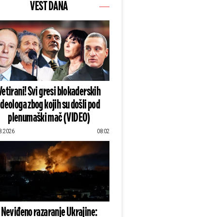
VEST DANA
Vetirani! Svi gresi blokaderskih
ideologa zbog kojih su došli pod
plenumaški mač (VIDEO)
8.2026
08:02
Neviđeno razaranje Ukrajine: