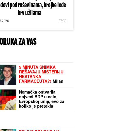
dovi pod ruševinama, brojke lede
krv u žilama
8.2026
07:30
ORUKA ZA VAS
5 MINUTA SNIMKA
REŠAVAJU MISTERIJU
NESTANKA
FARMACEUTA?!
Milan
popio kafu sa majkom,
otišao na posao i više ga
Nemačka ostvarila
NIKO NIJE VIDEO: Supruzi
najveći BDP u celoj
je poslao OVU poruku
Evropskoj uniji, evo za
(FOTO)
koliko je pretekla
Francusku i Italiju