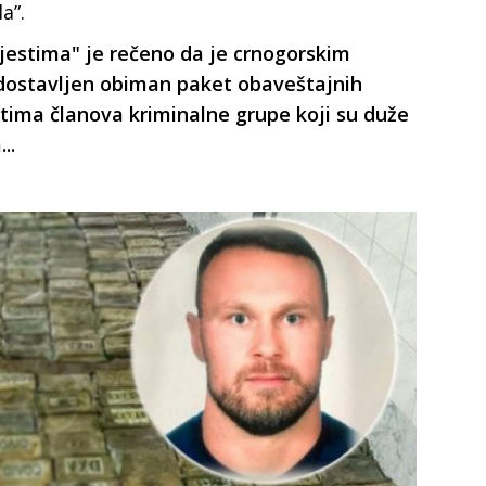
a”.
ijestima" je rečeno da je crnogorskim
 dostavljen obiman paket obaveštajnih
tima članova kriminalne grupe koji su duže
..