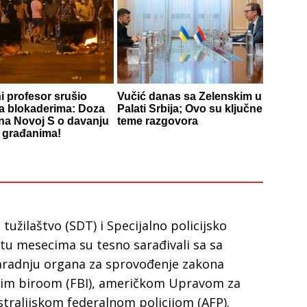
i profesor srušio
Vučić danas sa Zelenskim u
a blokaderima: Doza
Palati Srbija; Ovo su ključne
 na Novoj S o davanju
teme razgovora
 građanima!
užilaštvo (SDT) i Specijalno policijsko
tu mesecima su tesno sarađivali sa sa
aradnju organa za sprovođenje zakona
nim biroom (FBI), američkom Upravom za
ustralijskom federalnom policijom (AFP).