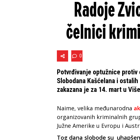
Radoje Zvic
čelnici krim
0
Potvrđivanje optužnice protiv 
Slobodana Kašćelana i ostalih 
zakazana je za 14. mart u Viš
Naime, velika međunarodna
ak
organizovanih kriminalnih grup
Južne Amerike u Evropu i Austral
Tog dana slobode su uhapšeni: