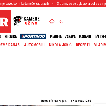
ikada neće zaboraviti
Srbomrzac se oglasio, a bolje da nije! Fašistički ispad
O
HRONIKA
PLANETA
ZABAVA
MAGAZIN
DŽET SE
REME DANAS
AUTOMOBILI
NIKOLA JOKIĆ
RECEPTI
VLADIM
Izvor:
Informer /Vijesti
12:00
17.02.2025