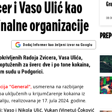
er i Vaso Ulić kao
Gra
08.0
inalne organizacije
PREP
Dodaj Informer kao željeni izvor na Googlu
okrivljenih Radoja Zvicera, Vasa Ulića,
optuženih za šverc dve i po tone kokaina,
em sudu u Podgorici.
cija "General",
usmerena na razbijanje
a uključenih u krijumčarenje kokaina iz
iju, realizovana je 17. jula 2024. godine.
 Vaso i Nikola Ulić, Vukan (Vinetu) Čoković