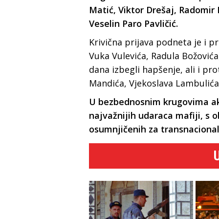
Matić, Viktor Drešaj, Radomir 
Veselin Paro Pavličić.
Krivična prijava podneta je i p
Vuka Vulevića, Radula Božovića,
dana izbegli hapšenje, ali i pr
Mandića, Vjekoslava Lambulića
U bezbednosnim krugovima akc
najvažnijih udaraca mafiji, s
osumnjičenih za transnacional