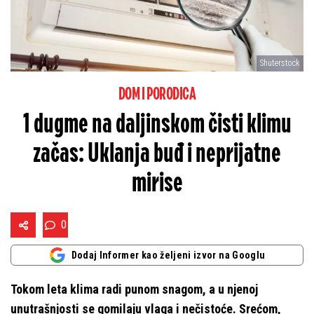
Shuterstock
DOM I PORODICA
1 dugme na daljinskom čisti klimu
začas: Uklanja buđ i neprijatne
mirise
0
Dodaj Informer kao željeni izvor na Googlu
Tokom leta klima radi punom snagom, a u njenoj
unutrašnjosti se gomilaju vlaga i nečistoće. Srećom,