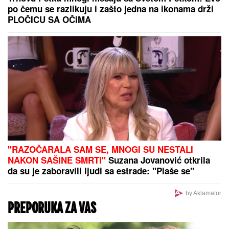
DOM ZA MAJKE SA DECOM KOJE NEMAJU ZA
ŽIVOT" U
jeku pretnji ženi Slobe Radanovića, Ana
Nikolić se oglasila: "Ne govori ništa!"
PEKING TRESE SVET SA IVICE
SVEMIRA!
Najmoćniji kineski stelt
lovci ISPALILI RAKETE iz stratosfere