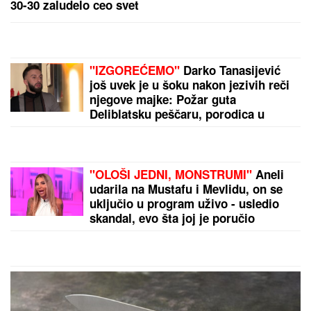
Samo ovaj znak ima "šesto čulo":
Može da pročita svaku osobu za 3
minuta