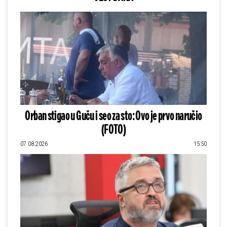
Orban stigao u Guču i seo za sto: Ovo je prvo naručio
(FOTO)
07.08.2026
15:50