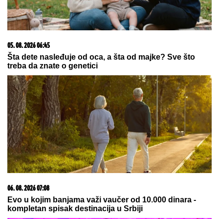
23. 07. 2026 12:47
Letnje večeri u gradu više nisu rezervisane za vikend:
Zašto sve više ljudi bira večeru koja se spontano
pretvori u druženje
07. 08. 2026 09:14
Сазнања „Политике”: Црна Гора следећа у војном
савезу Загреба, Тиране и Приштине