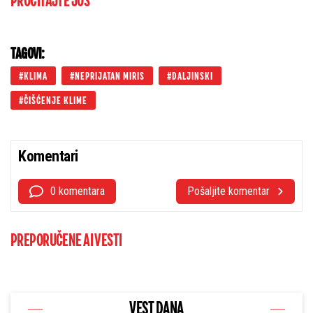
PROČITAJTE JOŠ
TAGOVI:
KLIMA
NEPRIJATAN MIRIS
DALJINSKI
ČIŠĆENJE KLIME
Komentari
0 komentara
Pošaljite komentar
PREPORUČENE AI VESTI
VEST DANA