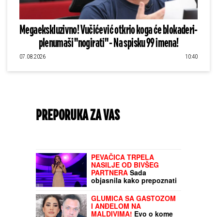
Megaekskluzivno! Vučićević otkrio koga će blokaderi-
plenumaši "nogirati" - Na spisku 99 imena!
07.08.2026
10:40
PREPORUKA ZA VAS