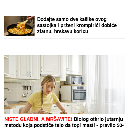
ANELI DOBILA PREPISKE FILIPA I JOVANE
CVIJANOVIĆ
Odmah se oglasila: "Sve dođe do
mene", evo da li je kontaktirala Đukića