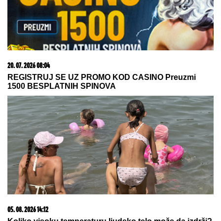
30-30 zaludelo ceo svet
"IZGOREĆEMO"
Darko Tanasijević
još uvek je u šoku nakon jezivih reči
njegove majke: Požar guta
Deliblatsku peščaru, porodica u
dramatičnoj borbi sa vatrenom
stihijom
"OLOŠI JEDNI, MONSTRUMI"
Aneli
udarila na Mustafu i Mevlidu, on se
uključio u program uživo - usledio
skandal, evo šta joj je poručio
Asminov otac