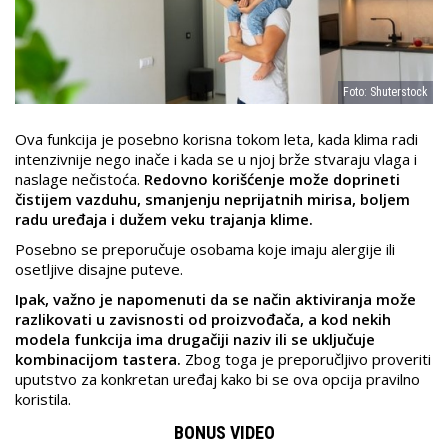
Foto: Shuterstock
Ova funkcija je posebno korisna tokom leta, kada klima radi
intenzivnije nego inače i kada se u njoj brže stvaraju vlaga i
naslage nečistoća.
Redovno korišćenje može doprineti
čistijem vazduhu, smanjenju neprijatnih mirisa, boljem
radu uređaja i dužem veku trajanja klime.
Posebno se preporučuje osobama koje imaju alergije ili
osetljive disajne puteve.
Ipak, važno je napomenuti da se način aktiviranja može
razlikovati u zavisnosti od proizvođača, a kod nekih
modela funkcija ima drugačiji naziv ili se uključuje
kombinacijom tastera.
Zbog toga je preporučljivo proveriti
uputstvo za konkretan uređaj kako bi se ova opcija pravilno
koristila.
BONUS VIDEO