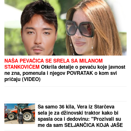
(FOTO) DOK SVI BRUJE O
RAZVODU, SLOBA VASIĆ UHVAĆEN
SA STARLETOM
Isplivala zajednička
fotografija, zajedno ispod šatora