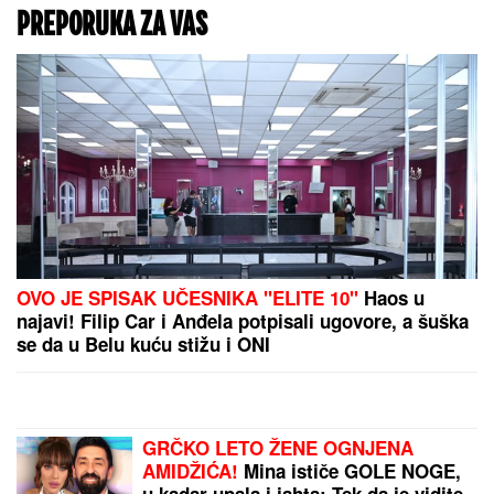
Da li grom može da
"uleti" kroz prozor?
Stručnjaci razrešavaju
večitu dilemu koja nas
muči tokom svakog
nevremena