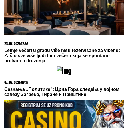
muškaraca"
Dodajte samo dve kašike ovog
sastojka i prženi krompirići dobiće
zlatnu, hrskavu koricu
NISTE GLADNI, A MRŠAVITE!
Biolog otkrio jutarnju
metodu koja podstiče telo da topi masti - pravilo 30-