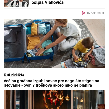
NAŠA PEVAČICA SE SRELA SA MILANOM
STANKOVIĆEM
Otkrila detalje o pevaču koje javnost
ne zna, pomenula i njegov POVRATAK o kom svi
pričaju (VIDEO)
Sa samo 36 kila, Vera iz Starčeva
sela je za džinovski traktor kako bi
spasla oca i dedovinu: "Prozivali su
me da sam SELJANČICA KOJA JAŠE
SVINJE, a ja sam uspešnija od 60%