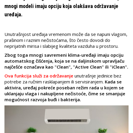
mnogi modeli imaju opciju koja olakšava održavanje
uređaja.
Unutrašnjost uređaja vremenom može da se napuni vlagom,
prašinom i raznim nečistoćama, što često dovodi do
neprijatnih mirisa i slabijeg kvaliteta vazduha u prostoru.
Zbog toga mnogi savremeni klima-uređaji imaju opciju
automatskog čišćenja, koja se na daljinskom upravljaču
najčešće označava kao "Clean", "Active Clean" ili "iClean".
Ova funkcija služi za održavanje
unutrašnje jedinice bez
potrebe za ručnim rasklapanjem ili servisiranjem.
Kada se
aktivira, uređaj pokreće poseban režim rada u kojem se
uklanjaju vlaga i nakupljene nečistoće, čime se smanjuje
mogućnost razvoja buđi i bakterija.