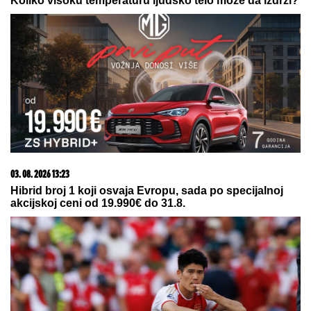
Zaboravite na tupe noževe: Uz ovaj trik sa
poklopcima biće OŠTRI KAO BRIJAČ za samo jedan
minut
Godinama gledate ovu rupicu na
lavabou, a ne znate čemu služi:
Može da vas spase od poplave i
skupe štete!
GLUMICA SA GASTOZOM I
ANĐELOM NA MALDIVIMA!
Evo o
kome je reč: Trčkaraju po pesku,
golišava tela u prvom planu (FOTO)