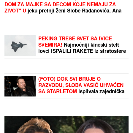
OVO JE SPISAK UČESNIKA "ELITE 10"
Haos u
najavi! Filip Car i Anđela potpisali ugovore, a šuška
se da u Belu kuću stižu i ONI
GRČKO LETO ŽENE OGNJENA
AMIDŽIĆA!
Mina ističe GOLE NOGE,
u kadar upala i jahta: Tek da je vidite