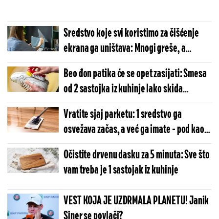
Sredstvo koje svi koristimo za čišćenje
ekrana ga uništava: Mnogi greše, a
posledice su fatalne
Beo đon patika će se opet zasijati: Smesa
od 2 sastojka iz kuhinje lako skida
prljavštinu
Vratite sjaj parketu: 1 sredstvo ga
osvežava začas, a već ga imate - pod kao
nov
Očistite drvenu dasku za 5 minuta: Sve što
vam treba je 1 sastojak iz kuhinje
VEST KOJA JE UZDRMALA PLANETU! Janik
Siner se povlači?