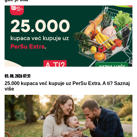
potpis Vlahovića
by Aklamator
15. 07. 2026 07:44
Većina građana izgubi novac pre nego što stigne na
letovanje - ovih 7 troškova skoro niko ne planira