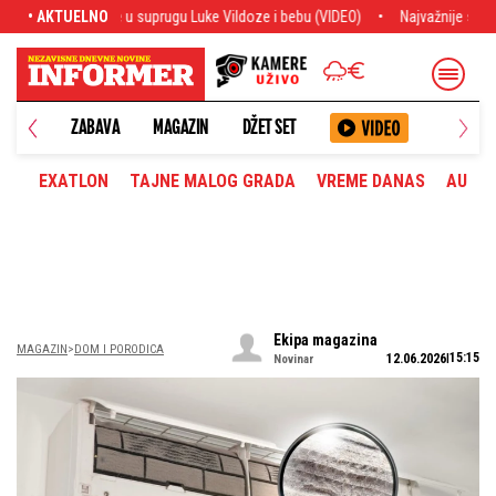
Luke Vildoze i bebu (VIDEO)
• AKTUELNO
Najvažnije sa transfer pijace: Siti odbio po
ANETA
ZABAVA
MAGAZIN
DŽET SET
EXATLON
TAJNE MALOG GRADA
VREME DANAS
AUTOM
Ekipa magazina
MAGAZIN
DOM I PORODICA
15:15
12.06.2026
Novinar