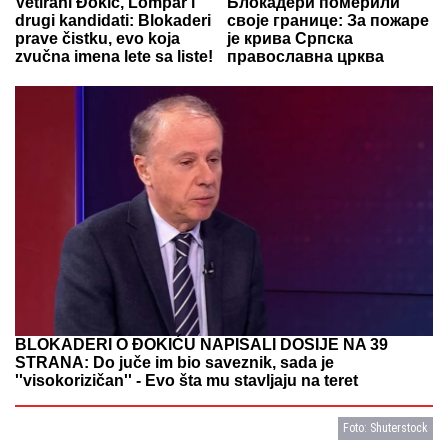
Vetirani Đokić, Lompar i
Блокадери померили
drugi kandidati: Blokaderi
своје границе: За пожаре
prave čistku, evo koja
је крива Српска
zvučna imena lete sa liste!
православна црква
BLOKADERI O ĐOKIĆU NAPISALI DOSIJE NA 39
STRANA: Do juče im bio saveznik, sada je
''visokorizičan'' - Evo šta mu stavljaju na teret
Foto: Shuterstock