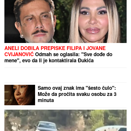
u MINI BIKINIJU (FOTO)
"PLAŠIM SE SMRTI"
Pevačica (73) u
panici nakon smrti kolega: "Velika
sam kukavica, mužu ne smem ni da
pomenem kupovinu grobnice"