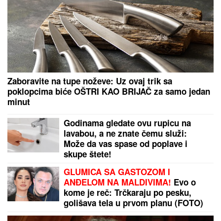
Snimak sa Jadrana zaprepastio region: Usred
vožnje uradila nešto zbog čega ljudi pitaju samo
jedno – kako je ovo moguće?
Trnovu Petku mnogi mešaju sa Svetom Petkom: Evo