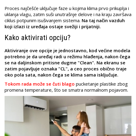
Proces najčešće uključuje faze u kojima klima prvo prikuplja i
uklanja vlagu, zatim suši unutrašnje delove i na kraju završava
ciklus potpunim isušivanjem sistema.
Na taj način vazduh
koji izlazi iz uređaja ostaje svežiji i prijatniji.
Kako aktivirati opciju?
Aktiviranje ove opcije je jednostavno, kod većine modela
potrebno je da uređaj radi u režimu hlađenja, nakon čega
se na daljinskom pritisne dugme "Clean". Na ekranu se
zatim pojavljuje oznaka "CL", a ceo proces obično traje
oko pola sata, nakon čega se klima sama isključuje.
Tokom rada može se čuti blago
pucketanje plastike zbog
promena temperature, što se smatra normalnom pojavom.