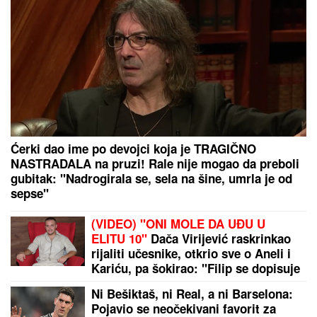
po čemu se razlikuju i zašto jedna na ikonama drži
PLOČICU SA OČIMA
"RAZOČARALA SAM SE, MNOGI SU NESTALI
NAKON SAŠINE SMRTI"
Suzana Jovanović otkrila
da su je zaboravili ljudi sa estrade: "Plaše se"
by Aklamator
PREPORUKA ZA VAS