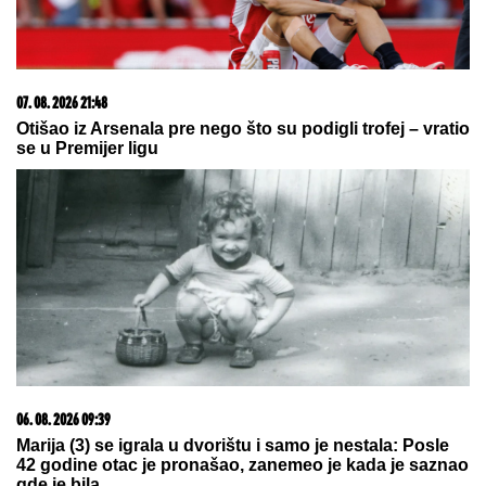
Ćerki dao ime po devojci koja je TRAGIČNO
NASTRADALA na pruzi! Rale nije mogao da preboli
gubitak: "Nadrogirala se, sela na šine, umrla je od
sepse"
(VIDEO) "ONI MOLE DA UĐU U
ELITU 10"
Dača Virijević raskrinkao
rijaliti učesnike, otkrio sve o Aneli i
Kariću, pa šokirao: "Filip se dopisuje
sa pevačicom"
Ni Bešiktaš, ni Real, a ni Barselona:
Pojavio se neočekivani favorit za