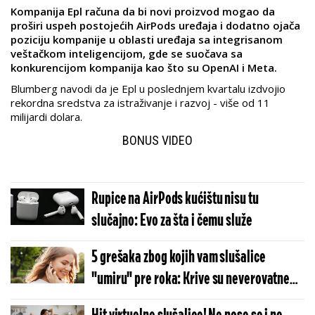
Kompanija Epl računa da bi novi proizvod mogao da
proširi uspeh postojećih AirPods uređaja i dodatno ojača
poziciju kompanije u oblasti uređaja sa integrisanom
veštačkom inteligencijom, gde se suočava sa
konkurencijom kompanija kao što su OpenAI i Meta.
Blumberg navodi da je Epl u poslednjem kvartalu izdvojio
rekordna sredstva za istraživanje i razvoj - više od 11
milijardi dolara.
BONUS VIDEO
Rupice na AirPods kućištu nisu tu
slučajno: Evo za šta i čemu služe
5 grešaka zbog kojih vam slušalice
"umiru" pre roka: Krive su neverovatne
sitnice