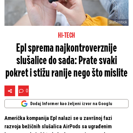
Shutterstock
HI-TECH
Epl sprema najkontroverznije
slušalice do sada: Prate svaki
pokret i stižu ranije nego što mislite
0
Dodaj Informer kao željeni izvor na Googlu
Američka kompanija Epl nalazi se u završnoj fazi
razvoja bežičnih slušalica AirPods sa ugrađenim