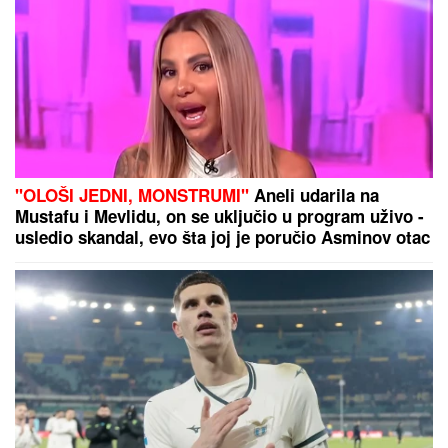
PEVAČICA TRPELA NASILJE OD BIVŠEG
PARTNERA
Sada objasnila kako prepoznati
MANIPULATORA: "Intuicija me je od početka
upozoravala"