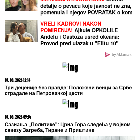
Dinamo krenuo po Srbina i spremio 15 miliona evra
by Aklamator
PREPORUKA ZA VAS
Najmekše PAMUK KIFLICE, fenomenalne i sa slanim
i sa slatkim filom: Ispadaju SAVRŠENO baš svaki
put - sa OVIM RECEPTOM nema greške