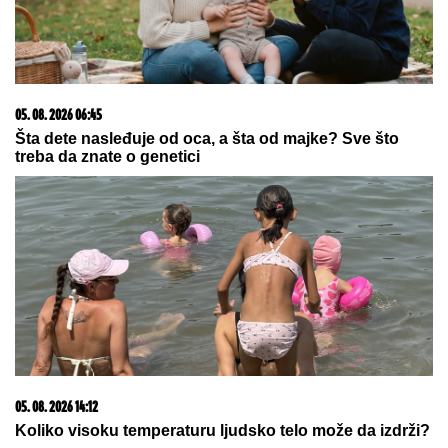
kako je reagovala na poziv oca
Pričalo se da ima nešto sa njegovim
OCEM, a sada ga PRIMILA U STAN i
sve mu je bliža: SNIMAK STANIJE I
BIVŠEG CIMERA USIJAO MREŽE!
(VIDEO)
Danas stižu olujni udari i grmljavina! RHMZ popalio
trostruki alarm za ove delove Srbije
NAŠA PEVAČICA SE SRELA SA
MILANOM STANKOVIĆEM
Otkrila