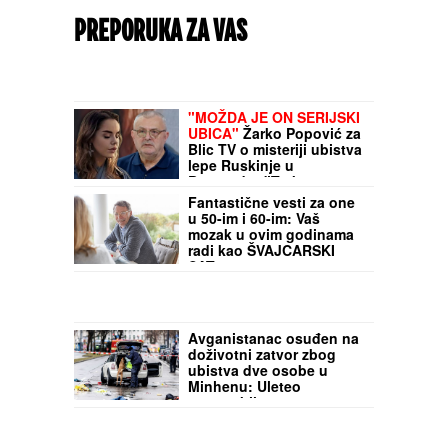
PREPORUKA ZA VAS
"MOŽDA JE ON SERIJSKI
UBICA"
Žarko Popović za
Blic TV o misteriji ubistva
lepe Ruskinje u
Beogradu: "Treba
proveriti da nije još
Fantastične vesti za one
negde u Srbiji napravio
u 50-im i 60-im: Vaš