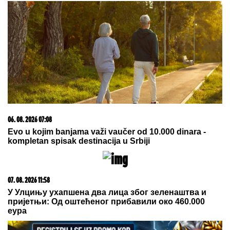
detalje o pevaču koje javnost ne zna,
pomenula i njegov POVRATAK o kom
svi pričaju (VIDEO)
VRELI KADROVI NAKON
POMIRENJA!
Ajkule OPKOLILE
Anđelu i Gastoza usred okeana:
Provod pred ulazak u "Elitu 10"
(FOTO, VIDEO)
by Aklamator
07. 08. 2026 12:14
Три деценије без правде: Положени венци за Србе
страдале на Петровачкој цести
07. 08. 2026 09:14
Сазнања „Политике”: Црна Гора следећа у војном
савезу Загреба, Тиране и Приштине