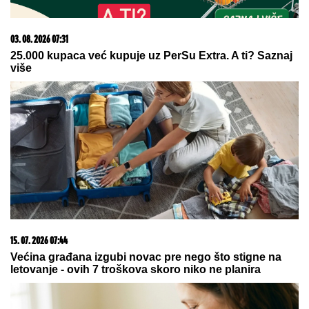
07. 08. 2026 07:10
ZENDAJA I TOM HOLAND SVE VREME KRILI BRAK?
Evo kako je najpoznatiji par na svetu uspeo da prevari
javnost i kako je izgledala njihova GLAMUROZNA
SVADBA
09. 07. 2026 09:20
Komfor po meri klijenata: nova linija paketa ALTA