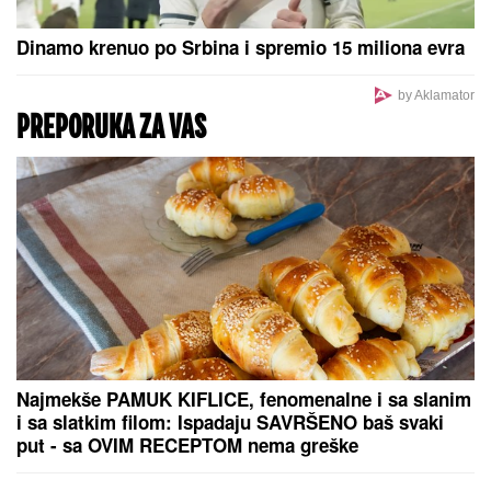
"PRESTANITE DA
OBMANjUJETE I
LAŽETE JAVNOST" Dodik oštro
ambasadoru Nemačke u BiX