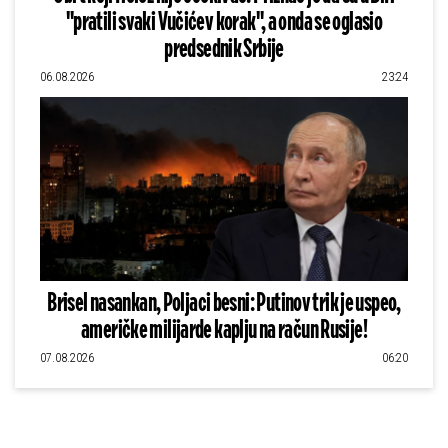
"pratili svaki Vučićev korak", a onda se oglasio
predsednik Srbije
06.08.2026
23:24
Brisel nasankan, Poljaci besni: Putinov trik je uspeo,
američke milijarde kaplju na račun Rusije!
07.08.2026
06:20