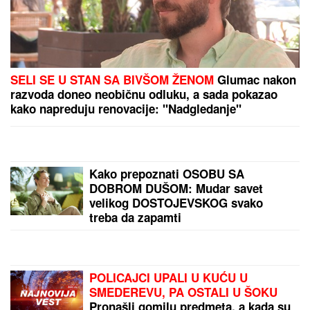
Vic dana: Pije Mujo pivo za šankom u pivnici posle
radnog vremena...