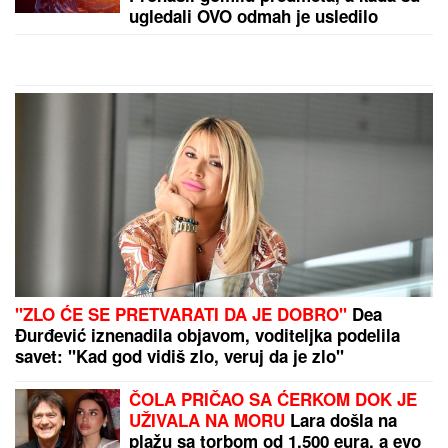
"Javio mi se u snu!" Udovica Sinana
Sakića tvrdi da joj pevač dolazi u
snove!
De Bleker: Počastvovan sam što ću raditi u
Fudbalskom savezu Srbije