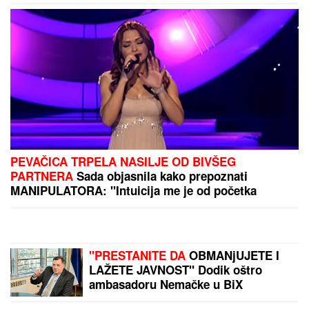
PREPORUKA ZA VAS
SKANDAL POSLE "ELITE"
Anastasijin otac zvao
Borinu porodicu, pa napravio DAR-MAR! Tenzije
eskalirale u porodični rat, pa usledio OBRT