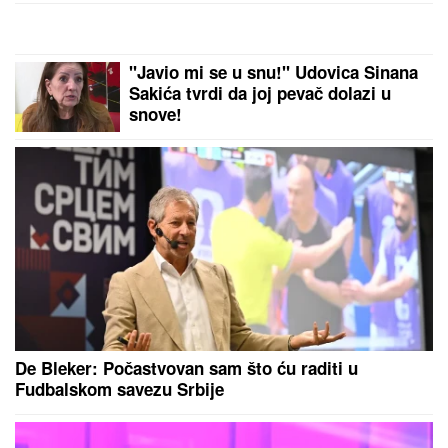
"ZAPLAČEM KADA MI JE TEŠKO"
Mina Kostić se nakon izlaska iz
"Laze" ne odvaja od Kaspera: On joj
se sada obratio emotivnim rečima