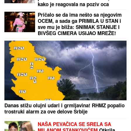
"OLOŠI JEDNI, MONSTRUMI"
Aneli udarila na
Mustafu i Mevlidu, on se uključio u program uživo -
usledio skandal, evo šta joj je poručio Asminov otac