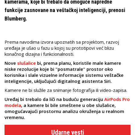
kamerama, koje bi trebalo da omoguće napredne
funkcije zasnovane na veštačkoj inteligenciji, prenosi
Blumberg.
Prema navodima izvora upoznatih sa projektom, razvoj
uređaja je ušao u fazu u kojoj su prototipovi već blizu
konačnog dizajna i funkcionalnosti.
Nove
slušalice
bi, prema planu, koristile male kamere
niske rezolucije koje bi "posmatrale" prostor oko
korisnika i slale vizuelne informacije sistemu veštačke
inteligencije, uključujući digitalnog asistenta Siri.
Kamere ne bi služile za snimanje fotografija ili video-zapisa.
Uređaj bi trebalo da liči na buduću generaciju
AirPods Pro
modela
, a kamere bi bile smeštene u obe slušalice,
omogućavajući prostornu analizu okruženja u realnom
vremenu.
Udarne vesti