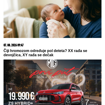
banke
23. 07. 2026 12:47
Letnje večeri u gradu više nisu rezervisane za vikend:
Zašto sve više ljudi bira večeru koja se spontano
pretvori u druženje