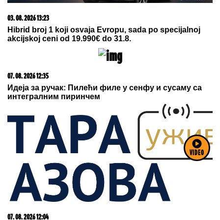
05. 08. 2026 06:45
Šta dete nasleđuje od oca, a šta od majke? Sve što
treba da znate o genetici
VIDEO
05. 08. 2026 14:12
Koliko visoku temperaturu ljudsko telo može da izdrži?