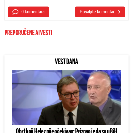
0 komentara
Pošaljite komentar
PREPORUČENE AI VESTI
VEST DANA
Obrt koji Helez nije očekivao: Priznao je da su u BiH