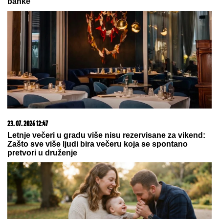
ugledali OVO odmah je usledilo
hapšenje
"ZLO ĆE SE PRETVARATI DA JE DOBRO"
Dea
Đurđević iznenadila objavom, voditeljka podelila
savet: "Kad god vidiš zlo, veruj da je zlo"
ČOLA PRIČAO SA ĆERKOM DOK JE
UŽIVALA NA MORU
Lara došla na
plažu sa torbom od 1.500 eura, a evo