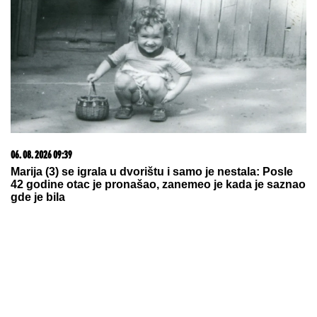
UMRO ČUVENI SLOBODAN BOBA
SPASOJEVIĆ
Obeležio karijere
narodnih pevača, bez njega srpska
kafana ne bi bila ista
Evo kako pravilno da ZAMRZNETE
LETNJE VOĆE da vam NE POTAMNI
do zime: Treba vam samo jedan
MAGIČAN SASTOJAK I OVAJ TRIK