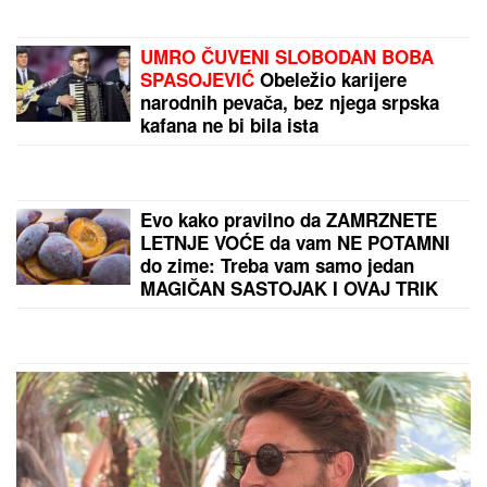
"IMAO JE NAPADE, TREBALO SE
IZBORITI SA TIM"
Pevačica zbog
unuka sa autizmom otišla da živi na
selo, pa morala da donese najtežu
odluku: "Postao je agresivan"