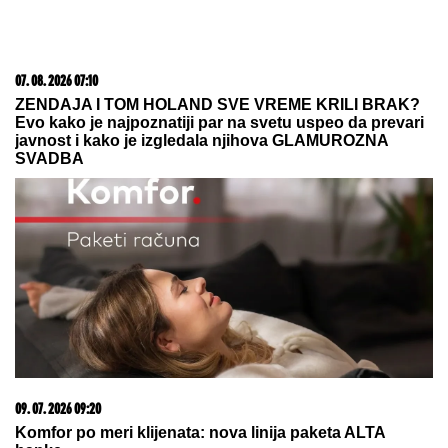
SELI SE U STAN SA BIVŠOM ŽENOM
Glumac nakon
razvoda doneo neobičnu odluku, a sada pokazao
kako napreduju renovacije: "Nadgledanje"
Kako prepoznati OSOBU SA
DOBROM DUŠOM: Mudar savet
velikog DOSTOJEVSKOG svako
treba da zapamti
POLICAJCI UPALI U KUĆU U
SMEDEREVU, PA OSTALI U ŠOKU
Pronašli gomilu predmeta, a kada su