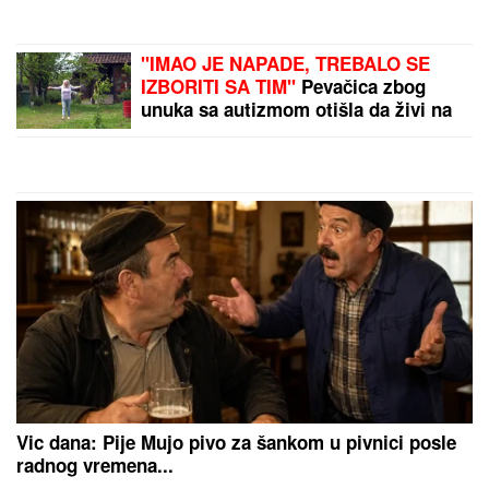
RIJALITI ZVEZDA ŽIVI U
RASKOŠNOJ VILI U BEOGRADU
Kuća ima 132 kvadrata, a samo
kupatilo je kao GARSONJERA: "On
je jedini naslednik"