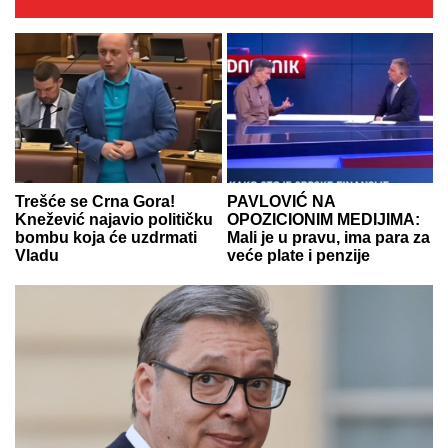
Trešće se Crna Gora!
PAVLOVIĆ NA
Knežević najavio političku
OPOZICIONIM MEDIJIMA:
bombu koja će uzdrmati
Mali je u pravu, ima para za
Vladu
veće plate i penzije