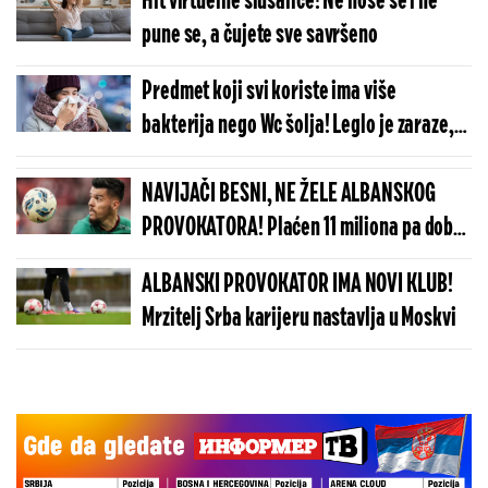
Hit virtuelne slušalice! Ne nose se i ne
pune se, a čujete sve savršeno
Predmet koji svi koriste ima više
bakterija nego Wc šolja! Leglo je zaraze,
zbog ovoga ste često bolesni
NAVIJAČI BESNI, NE ŽELE ALBANSKOG
PROVOKATORA! Plaćen 11 miliona pa dobio
brutalnu poruku
ALBANSKI PROVOKATOR IMA NOVI KLUB!
Mrzitelj Srba karijeru nastavlja u Moskvi