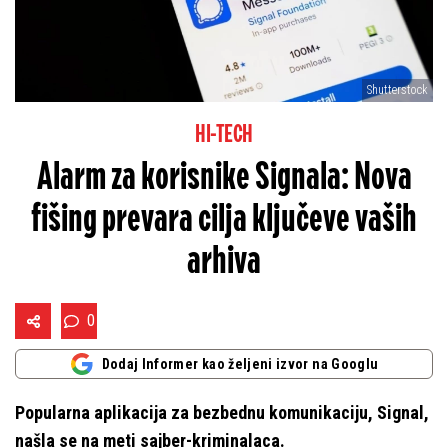
Shutterstock
HI-TECH
Alarm za korisnike Signala: Nova
fišing prevara cilja ključeve vaših
arhiva
0
Dodaj Informer kao željeni izvor na Googlu
Popularna aplikacija za bezbednu komunikaciju, Signal,
našla se na meti sajber-kriminalaca.