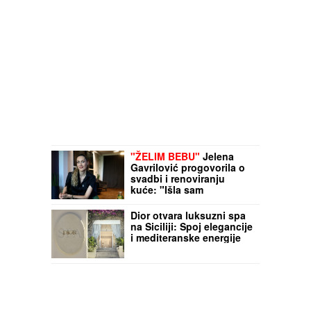
"ŽELIM BEBU"
Jelena
Gavrilović progovorila o
svadbi i renoviranju
kuće: "Išla sam
roditeljima da kažem da
odustajem"
Dior otvara luksuzni spa
na Siciliji: Spoj elegancije
i mediteranske energije