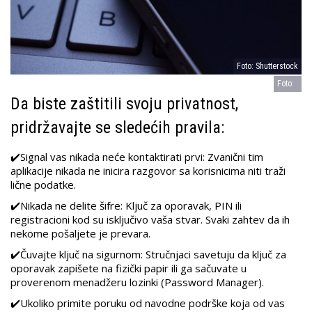
Foto: Shutterstock
Foto:
Da biste zaštitili svoju privatnost,
pridržavajte se sledećih pravila:
✔️Signal vas nikada neće kontaktirati prvi: Zvanični tim
aplikacije nikada ne inicira razgovor sa korisnicima niti traži
lične podatke.
✔️Nikada ne delite šifre: Ključ za oporavak, PIN ili
registracioni kod su isključivo vaša stvar. Svaki zahtev da ih
nekome pošaljete je prevara.
✔️Čuvajte ključ na sigurnom: Stručnjaci savetuju da ključ za
oporavak zapišete na fizički papir ili ga sačuvate u
proverenom menadžeru lozinki (Password Manager).
✔️Ukoliko primite poruku od navodne podrške koja od vas