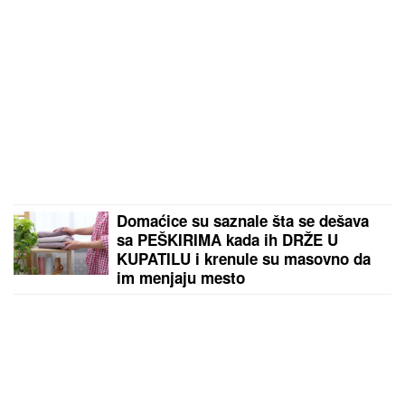
Domaćice su saznale šta se dešava
sa PEŠKIRIMA kada ih DRŽE U
KUPATILU i krenule su masovno da
im menjaju mesto