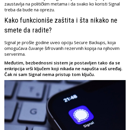
zaustavlja na političkim metama i da svako ko koristi Signal
treba da bude na oprezu.
Kako funkcioniše zaštita i šta nikako ne
smete da radite?
Signal je prošle godine uveo opciju Secure Backups, koja
omogućava čuvanje šifrovanih rezervnih kopija na njihovim
serverima.
Međutim, bezbednosni sistem je postavljen tako da se
enkripcija vrši ključem koji nikada ne napušta vaš uređaj.
Čak ni sam Signal nema pristup tom ključu.