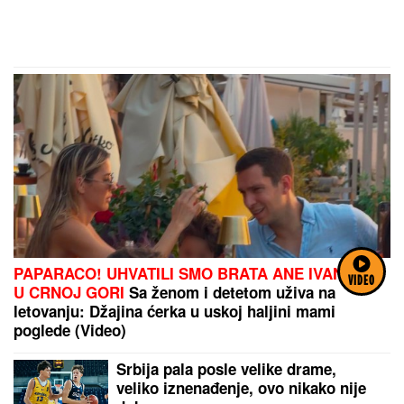
PAPARACO! UHVATILI SMO BRATA ANE IVANOVIĆ
VIDEO
U CRNOJ GORI
Sa ženom i detetom uživa na
letovanju: Džajina ćerka u uskoj haljini mami
poglede (Video)
Srbija pala posle velike drame,
veliko iznenađenje, ovo nikako nije