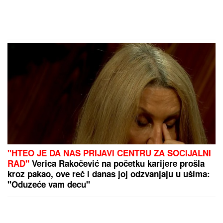
"HTEO JE DA NAS PRIJAVI CENTRU ZA SOCIJALNI
RAD"
Verica Rakočević na početku karijere prošla
kroz pakao, ove reč i danas joj odzvanjaju u ušima:
"Oduzeće vam decu"