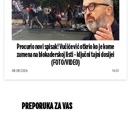
Procurio novi spisak! Vučićević otkrio ko je kome
zamena na blokaderskoj listi - ključni tajni dosijei
(FOTO/VIDEO)
08.08.2026
16:01
PREPORUKA ZA VAS