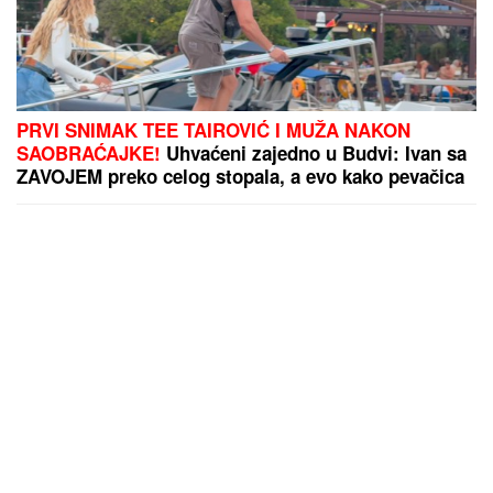
PRVI SNIMAK TEE TAIROVIĆ I MUŽA NAKON
SAOBRAĆAJKE!
Uhvaćeni zajedno u Budvi: Ivan sa
ZAVOJEM preko celog stopala, a evo kako pevačica
izgleda nakon udesa u Crnoj Gori