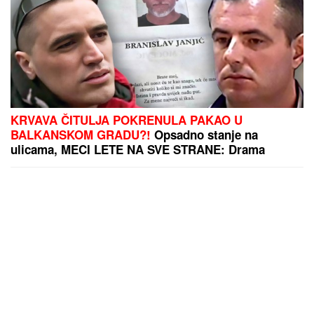
KRVAVA ČITULJA POKRENULA PAKAO U
BALKANSKOM GRADU?!
Opsadno stanje na
ulicama, MECI LETE NA SVE STRANE: Drama
počela ubistvom na sastanku zbog duga Zviceru,
onda je usledio HAOS (FOTO)