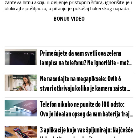
zahteva hitnu akciju ili deljenje pristupnih šifara, ignorišite je i
blokirajte pošiljaoca, u pitanju je pokušaj hakerskog napada.
BONUS VIDEO
Primećujete da vam svetli ova zelena
lampica na telefonu? Ne ignorišite - može
biti znak za uzbunu
Ne nasedajte na megapiksele: Ovih 6
stvari otkrivaju koliko je kamera zaista
dobra
Telefon nikako ne punite do 100 odsto:
Ovo je idealan opseg da vam baterija traje
godinama
3 aplikacije koje vas špijuniraju: Najčešće