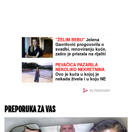
"ŽELIM BEBU"
Jelena
Gavrilović progovorila o
svadbi, renoviranju kuće,
zašto je pristala na rijaliti
i obnaživanje: "Išla sam
roditeljima da kažem da
PEVAČICA PAZARILA
odustajem"
NEKOLIKO NEKRETNINA
Ovo je kuća u kojoj je
nekada živela i u koju NE
VOLI DA DOLAZI: "Rekla
mi je da je prodam"
by Aklamator
PREPORUKA ZA VAS