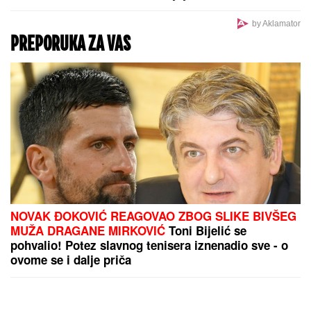
uspeo je da se PREPOLOVI
by Aklamator
PREPORUKA ZA VAS
NOVAK ĐOKOVIĆ REAGOVAO ZBOG SLIKE BIVŠEG
MUŽA DRAGANE MIRKOVIĆ
Toni Bijelić se
pohvalio! Potez slavnog tenisera iznenadio sve - o
ovome se i dalje priča