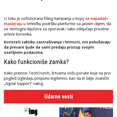
U toku je sofisticirana fišing kampanja u kojoj
se napadači
maskiraju
u tehničku podršku platforme sa jasnim ciljem, da
se domognu ključeva za oporavak i tako otključaju privatne
arhive korisnika.
Koristeći taktiku zastrašivanja i hitnosti, oni pokušavaju
da prevare ljude da sami predaju pristup svojim
osetljivim podacima.
Kako funkcioniše zamka?
Kako prenosi TechCrunch, žrtvama stižu poruke koje na prvi
pogled izgledaju potpuno legitimno, kao da ih šalje zvanični
„Signal Support“ nalog.
Udarne vesti