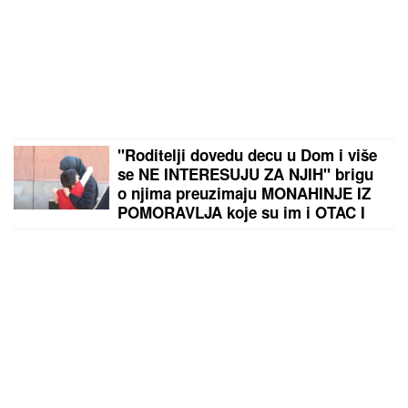
"Roditelji dovedu decu u Dom i više
se NE INTERESUJU ZA NJIH" brigu
o njima preuzimaju MONAHINJE IZ
POMORAVLJA koje su im i OTAC I
MAJKA! Veruje se da ih SVETA
PETKA ČUVA - priča koju svi treba
da znaju