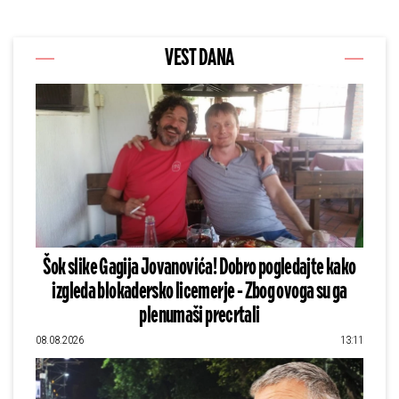
VEST DANA
Šok slike Gagija Jovanovića! Dobro pogledajte kako
izgleda blokadersko licemerje - Zbog ovoga su ga
plenumaši precrtali
08.08.2026
13:11