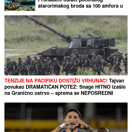
starorimskog broda sa 100 amfora u
vodama Sicilije
TENZIJE NA PACIFIKU DOSTIŽU VRHUNAC!
Tajvan
povukao DRAMATIČAN POTEZ: Snage HITNO izašle
na Granično ostrvo – sprema se NEPOSREDNI
SUKOB?!