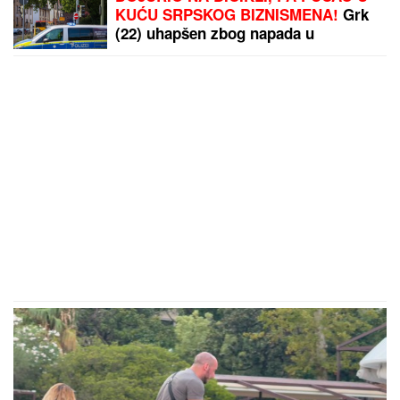
KUĆU SRPSKOG BIZNISMENA!
Grk
(22) uhapšen zbog napada u
Nemačkoj: "Meci su probili prozor
spavaće sobe"