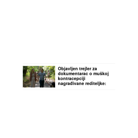
Objavljen trejler za
dokumentarac o muškoj
kontracepciji
nagrađivane rediteljke:
"Sigurna sam da će vas
film iznenaditi" (VIDEO)