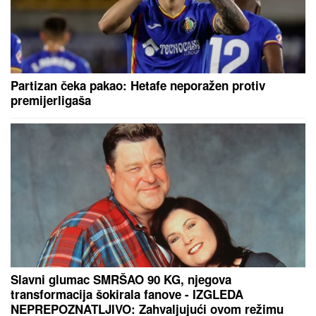
Partizan čeka pakao: Hetafe neporažen protiv
premijerligaša
Slavni glumac SMRŠAO 90 KG, njegova
transformacija šokirala fanove - IZGLEDA
NEPREPOZNATLJIVO: Zahvaljujući ovom režimu