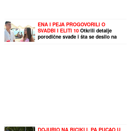
ENA I PEJA PROGOVORILI O
SVADBI I ELITI 10
Otkrili detalje
porodične svađe i šta se desilo na
ručku sa Zlatom i Mikijem:
"Odabrala sam venčanicu, pevaće
Andreana Čekić"
DOJURIO NA BICIKLI, PA PUCAO U