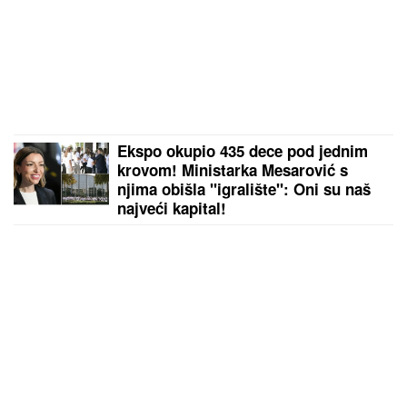
Ekspo okupio 435 dece pod jednim
krovom! Ministarka Mesarović s
njima obišla "igralište": Oni su naš
najveći kapital!