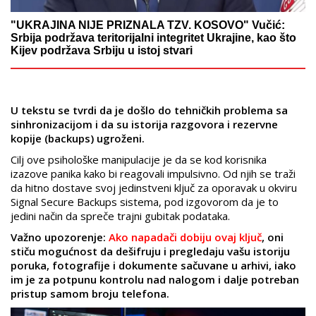
"UKRAJINA NIJE PRIZNALA TZV. KOSOVO" Vučić:
Srbija podržava teritorijalni integritet Ukrajine, kao što
Kijev podržava Srbiju u istoj stvari
U tekstu se tvrdi da je došlo do tehničkih problema sa
sinhronizacijom i da su istorija razgovora i rezervne
kopije (backups) ugroženi.
Cilj ove psihološke manipulacije je da se kod korisnika
izazove panika kako bi reagovali impulsivno. Od njih se traži
da hitno dostave svoj jedinstveni ključ za oporavak u okviru
Signal Secure Backups sistema, pod izgovorom da je to
jedini način da spreče trajni gubitak podataka.
Važno upozorenje:
Ako napadači dobiju ovaj ključ
, oni
stiču mogućnost da dešifruju i pregledaju vašu istoriju
poruka, fotografije i dokumente sačuvane u arhivi, iako
im je za potpunu kontrolu nad nalogom i dalje potreban
pristup samom broju telefona.