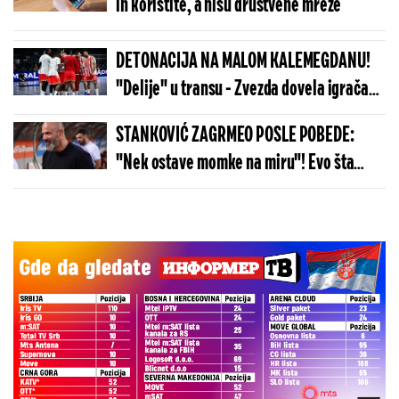
ih koristite, a nisu društvene mreže
DETONACIJA NA MALOM KALEMEGDANU!
"Delije" u transu - Zvezda dovela igrača
Real Madrida!
STANKOVIĆ ZAGRMEO POSLE POBEDE:
"Nek ostave momke na miru"! Evo šta
kaže o isključenju golmana!