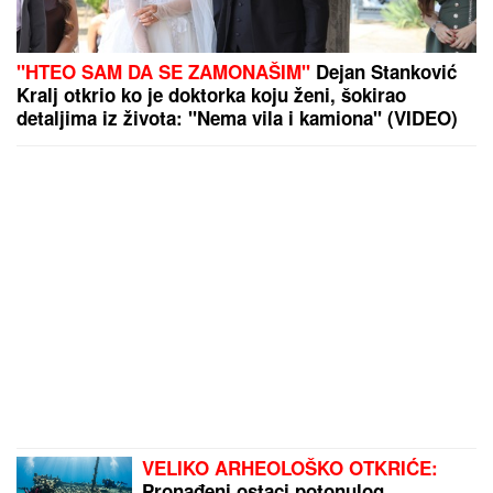
"HTEO SAM DA SE ZAMONAŠIM"
Dejan Stanković
Kralj otkrio ko je doktorka koju ženi, šokirao
detaljima iz života: "Nema vila i kamiona" (VIDEO)
VELIKO ARHEOLOŠKO OTKRIĆE:
Pronađeni ostaci potonulog