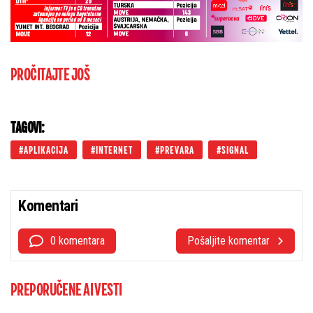
PROČITAJTE JOŠ
TAGOVI:
APLIKACIJA
INTERNET
PREVARA
SIGNAL
Komentari
0 komentara
Pošaljite komentar
PREPORUČENE AI VESTI