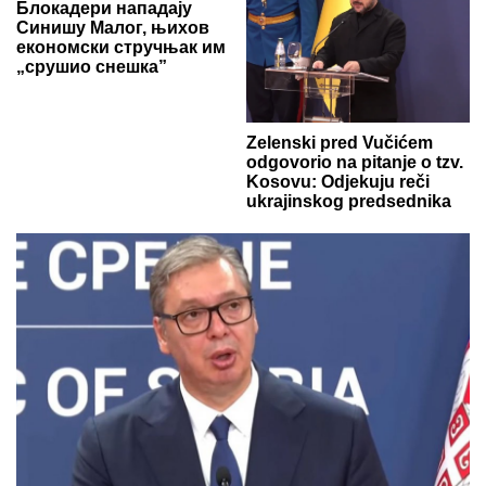
Блокадери нападају
Синишу Малог, њихов
економски стручњак им
„срушио снешка”
Zelenski pred Vučićem
odgovorio na pitanje o tzv.
Kosovu: Odjekuju reči
ukrajinskog predsednika