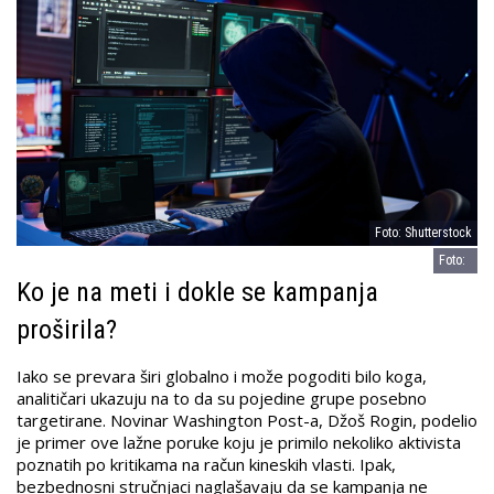
Foto: Shutterstock
Foto:
Foto:
Ko je na meti i dokle se kampanja
proširila?
Iako se prevara širi globalno i može pogoditi bilo koga,
analitičari ukazuju na to da su pojedine grupe posebno
targetirane. Novinar Washington Post-a, Džoš Rogin, podelio
je primer ove lažne poruke koju je primilo nekoliko aktivista
poznatih po kritikama na račun kineskih vlasti. Ipak,
bezbednosni stručnjaci naglašavaju da se kampanja ne