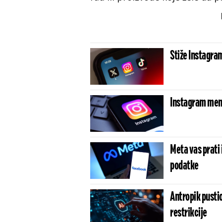
Stiže Instagram
Instagram menja
Meta vas prati 
podatke
Antropik pusti
restrikcije