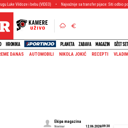
oze i bebu (VIDEO)
Najvažnije sa transfer pijace: Siti odbio ponudu, Arse
O
HRONIKA
PLANETA
ZABAVA
MAGAZIN
DŽET SE
REME DANAS
AUTOMOBILI
NIKOLA JOKIĆ
RECEPTI
VLADIM
Ekipa magazina
09:30
12.06.2026
Novinar