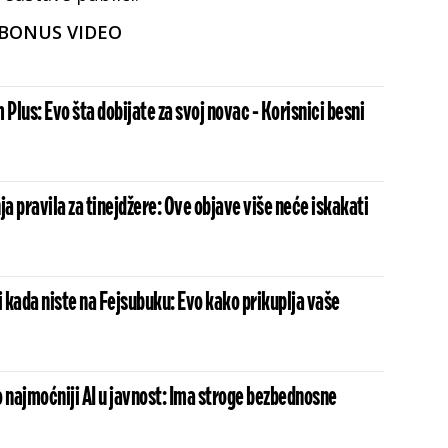
BONUS VIDEO
 Plus: Evo šta dobijate za svoj novac - Korisnici besni
 pravila za tinejdžere: Ove objave više neće iskakati
i kada niste na Fejsubuku: Evo kako prikuplja vaše
o najmoćniji AI u javnost: Ima stroge bezbednosne