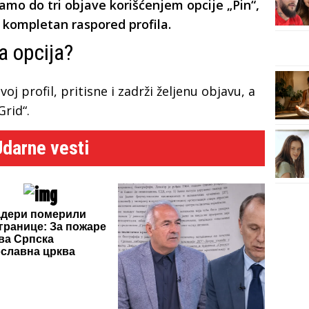
samo do tri objave korišćenjem opcije „Pin“,
 kompletan raspored profila.
a opcija?
oj profil, pritisne i zadrži željenu objavu, a
Grid“.
Udarne vesti
адери померили
 границе: За пожаре
ива Српска
славна црква