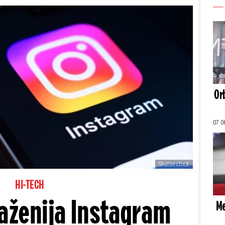
Orb
07.0
Shutterstock
HI-TECH
raženija Instagram
Me