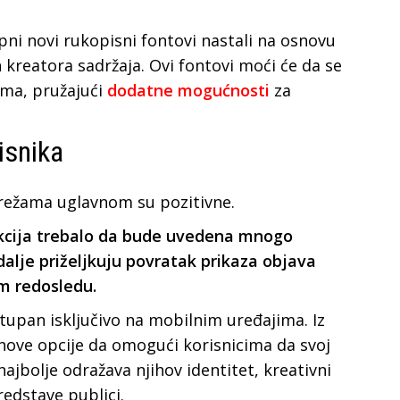
pni novi rukopisni fontovi nastali na osnovu
kreatora sadržaja. Ovi fontovi moći će da se
ama, pružajući
dodatne mogućnosti
za
isnika
režama uglavnom su pozitivne.
kcija trebalo da bude uvedena mnogo
i dalje priželjkuju povratak prikaza objava
om redosledu.
tupan isključivo na mobilnim uređajima. Iz
 nove opcije da omogući korisnicima da svoj
najbolje odražava njihov identitet, kreativni
redstave publici.