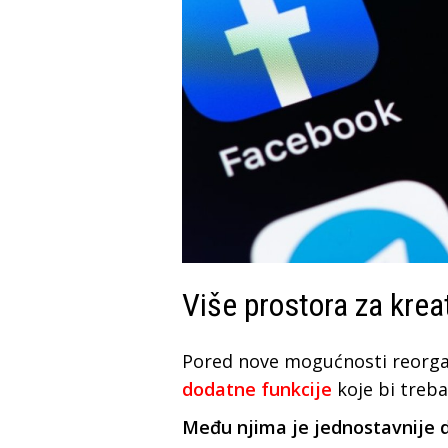
Više prostora za krea
Pored nove mogućnosti reorgani
dodatne funkcije
koje bi treb
Među njima je jednostavnije 