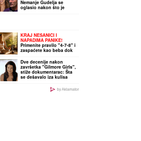
Nemanje Gudelja se
oglasio nakon što je
postao deda i otkrio
kakvi su odnosi u
porodici - sad je sve
jasno
KRAJ NESANICI I
NAPADIMA PANIKE!
Primenite pravilo "4-7-8" i
zaspaćete kao beba dok
trepnete - MOZAK SE
MOMENTALNO GASI
Dve decenije nakon
završetka "Gilmore Girls",
stiže dokumentarac: Šta
se dešavalo iza kulisa
popularne serije
by Aklamator