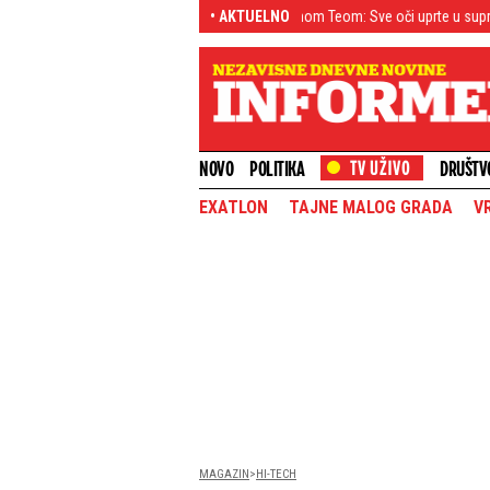
Milica prvi put u Beogradu sa sinom Teom: Sve oči uprte u suprugu Luke Vild
• AKTUELNO
NOVO
POLITIKA
DRUŠTV
EXATLON
TAJNE MALOG GRADA
V
MAGAZIN
HI-TECH