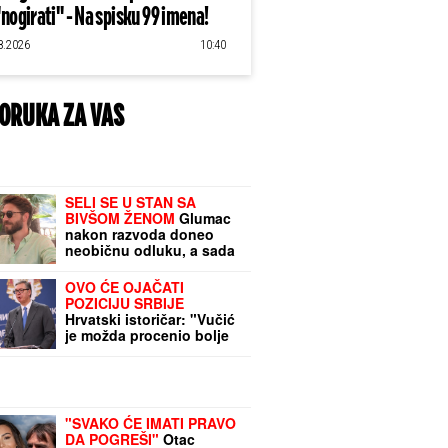
"nogirati" - Na spisku 99 imena!
8.2026
10:40
ORUKA ZA VAS
SELI SE U STAN SA
BIVŠOM ŽENOM
Glumac
nakon razvoda doneo
neobičnu odluku, a sada
pokazao kako napreduju
renovacije:
OVO ĆE OJAČATI
"Nadgledanje"
POZICIJU SRBIJE
Hrvatski istoričar: "Vučić
je možda procenio bolje
od onih koji su birali crno
ili belo"
"SVAKO ĆE IMATI PRAVO
DA POGREŠI"
Otac