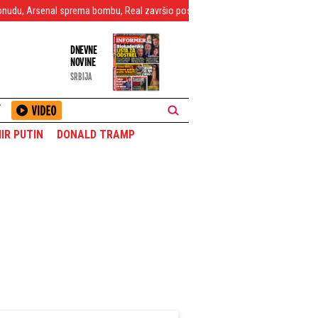
nal sprema bombu, Real završio posao?
"Sportinjo" dočekao Vildozu na ae
DNEVNE
NOVINE
SRBIJA
T
IR PUTIN
DONALD TRAMP