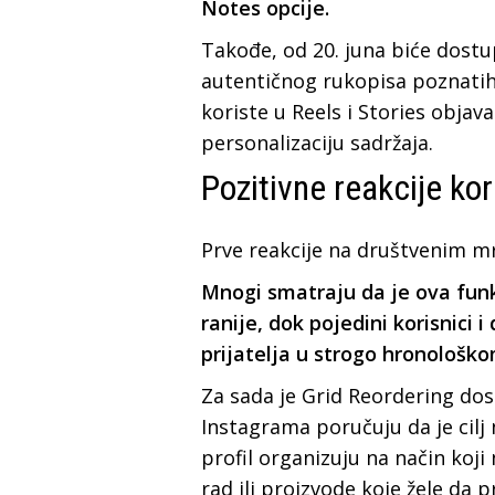
Notes opcije.
Takođe, od 20. juna biće dostu
autentičnog rukopisa poznatih 
koriste u Reels i Stories objav
personalizaciju sadržaja.
Pozitivne reakcije kor
Prve reakcije na društvenim m
Mnogi smatraju da je ova fun
ranije, dok pojedini korisnici 
prijatelja u strogo hronološk
Za sada je Grid Reordering dos
Instagrama poručuju da je cilj
profil organizuju na način koji 
rad ili proizvode koje žele da p