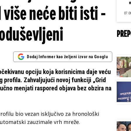
 više neće biti isti -
07.0
 oduševljeni
PREP
Dodaj Informer kao željeni izvor na Googlu
očekivanu opciju koja korisnicima daje veću
 profila. Zahvaljujući novoj funkciji „Grid
učno menjati raspored objava bez obzira na
rofilu bio vezan isključivo za hronološki
automatski zauzimale vrh mreže.