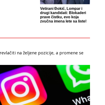
Vetirani Đokić, Lompar i
drugi kandidati: Blokaderi
prave čistku, evo koja
zvučna imena lete sa liste!
vlačiti na željene pozicije, a promene se