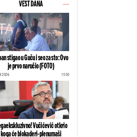
VEST DANA
an stigao u Guču i seo za sto: Ovo
je prvo naručio (FOTO)
8.2026
15:50
gaekskluzivno! Vučićević otkrio
koga će blokaderi-plenumaši