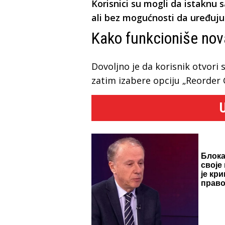
Korisnici su mogli da istaknu 
ali bez mogućnosti da uređuju
Kako funkcioniše nov
Dovoljno je da korisnik otvori sv
zatim izabere opciju „Reorder 
Блок
своје
је кр
право