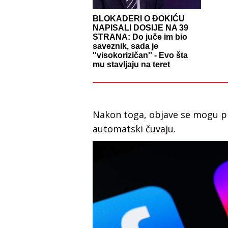
BLOKADERI O ĐOKIĆU
NAPISALI DOSIJE NA 39
STRANA: Do juče im bio
saveznik, sada je
''visokorizičan'' - Evo šta
mu stavljaju na teret
Nakon toga, objave se mogu pre
automatski čuvaju.