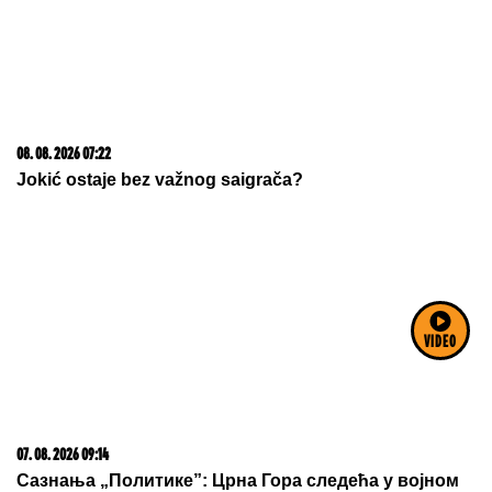
08. 08. 2026 07:36
Samo da mi dete bude dobro: Danas se majke mole
Svetoj Petki
VIDEO