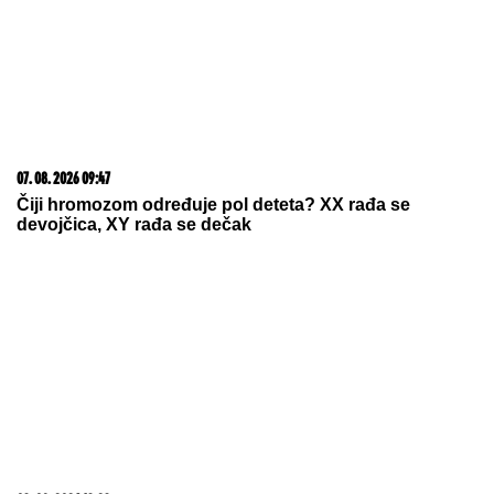
06. 08. 2026 07:08
Evo u kojim banjama važi vaučer od 10.000 dinara -
kompletan spisak destinacija u Srbiji