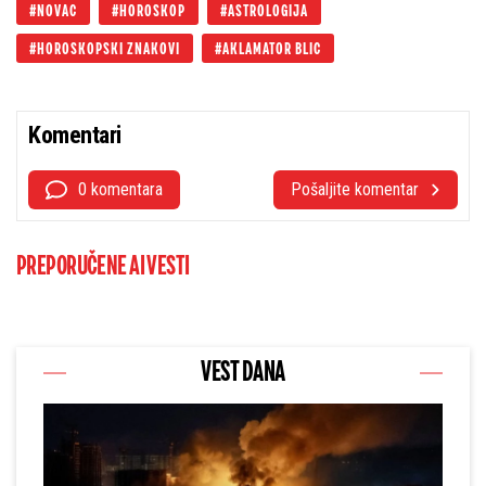
NOVAC
HOROSKOP
ASTROLOGIJA
HOROSKOPSKI ZNAKOVI
AKLAMATOR BLIC
Komentari
0 komentara
Pošaljite komentar
PREPORUČENE AI VESTI
VEST DANA