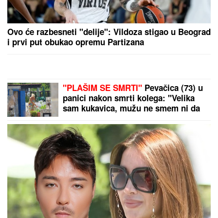
JOŠ JEDNA DETONACIJA U BEOGRADU!
Rakovica
se zatresla usred noći: Na licu mesta krater, policija
traga za počiniocem
Dmitrijev: Merc je sledeći!
SUPERKUP KAO OPOMENA:
Fortuna ipak nije AZ Alkmar