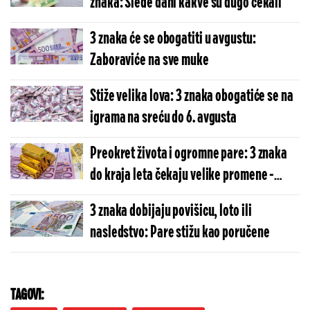
znaka: Slede dani kakve su dugo čekali
3 znaka će se obogatiti u avgustu:
Zaboraviće na sve muke
Stiže velika lova: 3 znaka obogatiće se na
igrama na sreću do 6. avgusta
Preokret života i ogromne pare: 3 znaka
do kraja leta čekaju velike promene -
zaboraviće na muke
3 znaka dobijaju povišicu, loto ili
nasledstvo: Pare stižu kao poručene
TAGOVI: