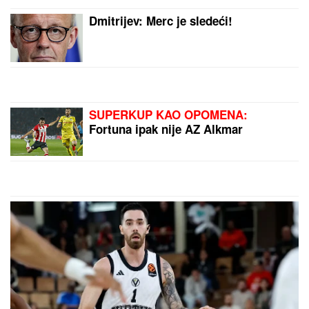
GRČKO LETO ŽENE OGNJENA
AMIDŽIĆA!
Mina ističe GOLE NOGE,
u kadar upala i jahta: Tek da je vidite
u MINI BIKINIJU (FOTO)
(FOTO) DOK SVI BRUJE O
RAZVODU, SLOBA VASIĆ UHVAĆEN
SA STARLETOM
Isplivala zajednička
fotografija, zajedno ispod šatora