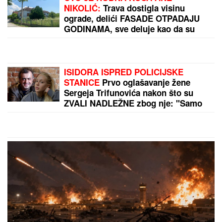
SMEDEREVU, PA OSTALI U ŠOKU
Pronašli gomilu predmeta, a kada su
ugledali OVO odmah je usledilo
hapšenje
(VIDEO) SPECIJALCI GA JURE PO
DVORIŠTU I IMANJU! U
Valjevu
uhapšen begunac za kojim je bila
raspisana potraga: Objavljen
dramatičan snimak akcije