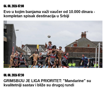
prvog muža: "Htela sam više i bolje"
SKANDAL UŽIVO U PROGRAMU!
Aneli Ahmić oplela po Asminovoj
porodici: "OLOŠI JEDNI,
MONSTRUMI!" Mustafa odmah
uzvratio NIKAD JEZIVIJOM
OPTUŽBOM!
by Aklamator
20. 07. 2026 08:04
REGISTRUJ SE UZ PROMO KOD CASINO Preuzmi
1500 BESPLATNIH SPINOVA