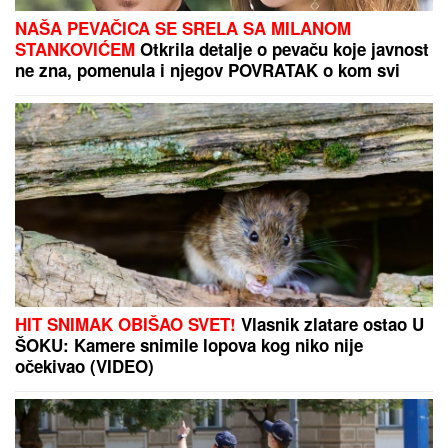
Ovo će razbesneti "delije": Vildoza stigao u Beograd
i prvi put obukao opremu Partizana
"PLAŠIM SE SMRTI"
Pevačica (73) u
panici nakon smrti kolega: "Velika
sam kukavica, mužu ne smem ni da