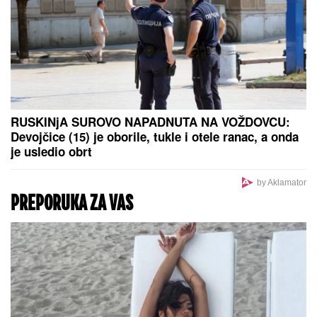
pomenem kupovinu grobnice"
NAŠA PEVAČICA SE SRELA SA MILANOM
STANKOVIĆEM
Otkrila detalje o pevaču koje javnost
ne zna, pomenula i njegov POVRATAK o kom svi
pričaju (VIDEO)