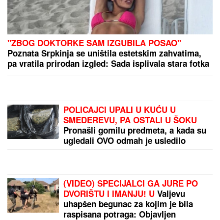
HIT SNIMAK OBIŠAO SVET!
Vlasnik zlatare ostao U
ŠOKU: Kamere snimile lopova kog niko nije
očekivao (VIDEO)
RUSKINjA SUROVO NAPADNUTA NA VOŽDOVCU:
Devojčice (15) je oborile, tukle i otele ranac, a onda
je usledio obrt