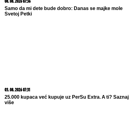
23. 07. 2026 12:47
Letnje večeri u gradu više nisu rezervisane za vikend:
Zašto sve više ljudi bira večeru koja se spontano
pretvori u druženje
09. 07. 2026 09:20
Komfor po meri klijenata: nova linija paketa ALTA
banke