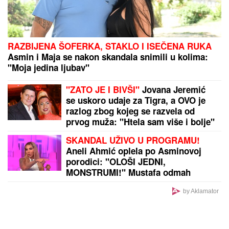
zato sam došla"
TREĆI SVETSKI RAT PRED VRATIMA:
Irak spremao
brutalan napad na Saudijce i Amerikance, Iran se
odmah uključio
Stranci izabrali 10 specijaliteta koje
morate probati u Beogradu: Evo koje
jelo ih je potpuno osvojilo!