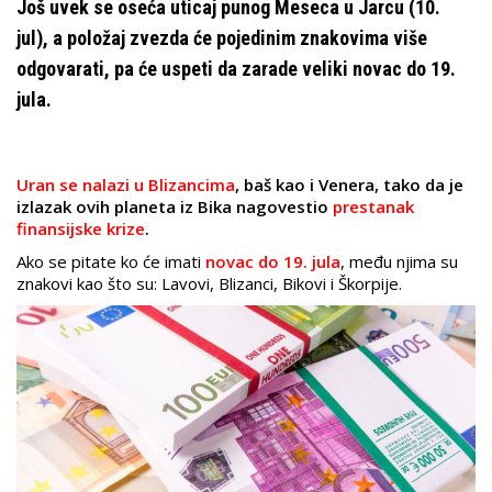
Još uvek se oseća uticaj punog Meseca u Jarcu (10.
jul), a položaj zvezda će pojedinim znakovima više
odgovarati, pa će uspeti da zarade veliki novac do 19.
jula.
Uran se nalazi u Blizancima
, baš kao i Venera, tako da je
izlazak ovih planeta iz Bika nagovestio
prestanak
finansijske krize
.
Ako se pitate ko će imati
novac do 19. jula
, među njima su
znakovi kao što su: Lavovi, Blizanci, Bikovi i Škorpije.