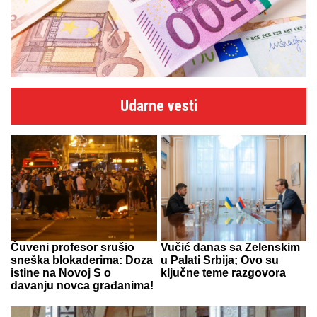
Udarne vesti
Čuveni profesor srušio
Vučić danas sa Zelenskim
sneška blokaderima: Doza
u Palati Srbija; Ovo su
istine na Novoj S o
ključne teme razgovora
davanju novca građanima!