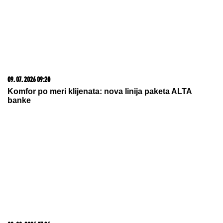
03. 08. 2026 13:23
Hibrid broj 1 koji osvaja Evropu, sada po specijalnoj
akcijskoj ceni od 19.990€ do 31.8.