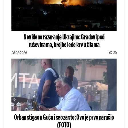
Neviđeno razaranje Ukrajine: Gradovi pod
ruševinama, brojke lede krv u žilama
08.08.2026
07:30
Orban stigao u Guču i seo za sto: Ovo je prvo naručio
(FOTO)