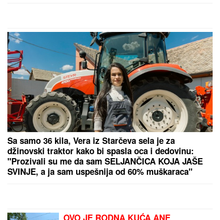
by Aklamator
PREPORUKA ZA VAS
"ZBOG DOKTORKE SAM IZGUBILA POSAO"
Poznata Srpkinja se uništila estetskim zahvatima,
pa vratila prirodan izgled: Sada isplivala stara fotka
POLICAJCI UPALI U KUĆU U