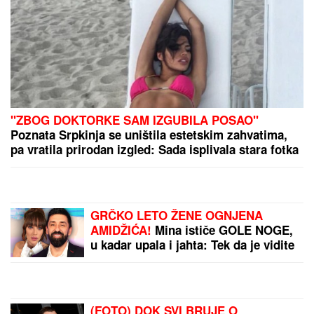
PUTA KOD VLASOTINCA:
U
saobraćajnoj nezgodi
povređene tri osobe
NEKA SE SPREME
HRVATI!
Srbija je u
polufinalu Svetskog
prvenstva
Potres u Premijer ligi: