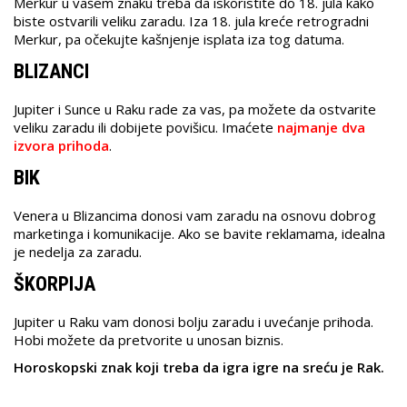
Merkur u vašem znaku treba da iskoristite do 18. jula kako
biste ostvarili veliku zaradu. Iza 18. jula kreće retrogradni
Merkur, pa očekujte kašnjenje isplata iza tog datuma.
BLIZANCI
Jupiter i Sunce u Raku rade za vas, pa možete da ostvarite
veliku zaradu ili dobijete povišicu. Imaćete
najmanje dva
izvora prihoda
.
BIK
Venera u Blizancima donosi vam zaradu na osnovu dobrog
marketinga i komunikacije. Ako se bavite reklamama, idealna
je nedelja za zaradu.
ŠKORPIJA
Jupiter u Raku vam donosi bolju zaradu i uvećanje prihoda.
Hobi možete da pretvorite u unosan biznis.
Horoskopski znak koji treba da igra igre na sreću je Rak.