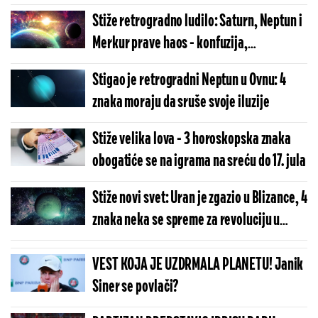
Stiže retrogradno ludilo: Saturn, Neptun i
Merkur prave haos - konfuzija,
nesporazumi i gubitak kontrole
Stigao je retrogradni Neptun u Ovnu: 4
znaka moraju da sruše svoje iluzije
Stiže velika lova - 3 horoskopska znaka
obogatiće se na igrama na sreću do 17. jula
Stiže novi svet: Uran je zgazio u Blizance, 4
znaka neka se spreme za revoluciju u
komunikaciji
VEST KOJA JE UZDRMALA PLANETU! Janik
Siner se povlači?