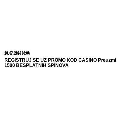
Barbara Mori otkrila kroz kakav je
PAKAO prolazila dok je snimala
seriju Rubi - sa ALKOHOLOM I
DEPRESIJOM svakog dana vodila
bespoštednu borbu
RAZBIJENA ŠOFERKA, STAKLO I ISEČENA RUKA
Asmin i Maja se nakon skandala snimili u kolima:
"Moja jedina ljubav"
"ZATO JE I BIVŠI"
Jovana Jeremić
se uskoro udaje za Tigra, a OVO je
razlog zbog kojeg se razvela od