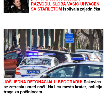
Liverpul dovodi štopera
Barse
by Aklamator
PREPORUKA ZA VAS
"ZBOG DOKTORKE SAM IZGUBILA POSAO"
Poznata Srpkinja se uništila estetskim zahvatima,
pa vratila prirodan izgled: Sada isplivala stara fotka