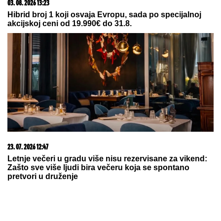
08. 08. 2026 07:30
GRIMSBIJU JE LIGA PRIORITET: "Mandarine" su
kvalitetniji sastav i bliže su drugoj rundi
07. 08. 2026 09:47
Čiji hromozom određuje pol deteta? XX rađa se
devojčica, XY rađa se dečak