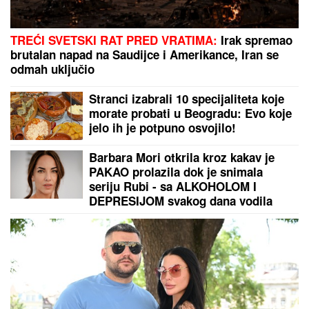
Sa samo 36 kila, Vera iz Starčeva sela je za
džinovski traktor kako bi spasla oca i dedovinu:
"Prozivali su me da sam SELJANČICA KOJA JAŠE
SVINJE, a ja sam uspešnija od 60% muškaraca"
OVO JE RODNA KUĆA ANE
NIKOLIĆ:
Trava dostigla visinu
ograde, delići FASADE OTPADAJU
GODINAMA, sve deluje kao da su
"digli ruke" od nje! (FOTO)
ISIDORA ISPRED POLICIJSKE
STANICE
Prvo oglašavanje žene
Sergeja Trifunovića nakon što su
ZVALI NADLEŽNE zbog nje: "Samo