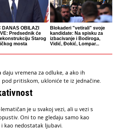
Ć DANAS OBILAZI
Blokaderi "vetirali" svoje
E: Predsednik će
kandidate: Na spisku za
rekonstrukciju Starog
izbacivanje i Bodiroga,
ničkog mosta
Vidić, Đokić, Lompar...
da daju vremena za odluke, a ako ih
 pod pritiskom, ukloniće te iz jednačine.
kativnost
matičan je u svakoj vezi, ali u vezi s
opustiv. Oni to ne gledaju samo kao
i kao nedostatak ljubavi.