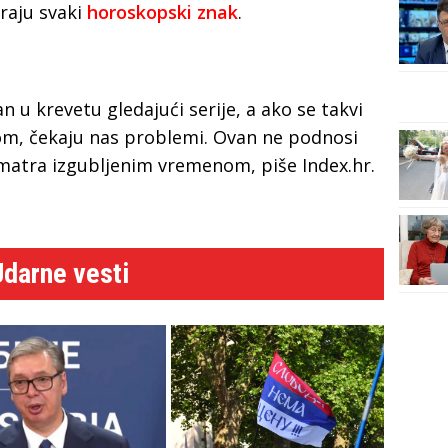
iraju svaki
horoskopski znak
.
 u krevetu gledajući serije, a ako se takvi
m, čekaju nas problemi. Ovan ne podnosi
smatra izgubljenim vremenom, piše Index.hr.
Udarne vesti