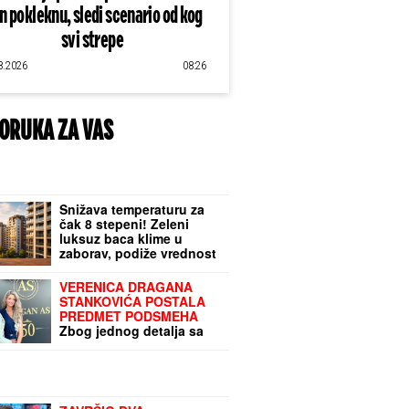
an pokleknu, sledi scenario od kog
svi strepe
8.2026
08:26
ORUKA ZA VAS
Snižava temperaturu za
čak 8 stepeni! Zeleni
luksuz baca klime u
zaborav, podiže vrednost
same nekretnine, ali ima
jedna caka
VERENICA DRAGANA
STANKOVIĆA POSTALA
PREDMET PODSMEHA
Zbog jednog detalja sa
veridbe je urnišu na
mrežama: "Bukvalno dva
dinara"