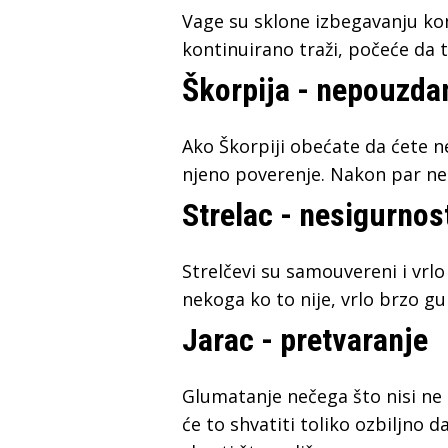
Vage su sklone izbegavanju kon
kontinuirano traži, počeće da 
Škorpija - nepouzda
Ako Škorpiji obećate da ćete ne
njeno poverenje. Nakon par nei
Strelac - nesigurnos
Strelčevi su samouvereni i vrl
nekoga ko to nije, vrlo brzo gu
Jarac - pretvaranje
Glumatanje nečega što nisi ne 
će to shvatiti toliko ozbiljno d