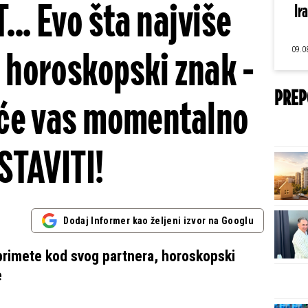
. Evo šta najviše
Ir
09.0
i horoskopski znak -
PREP
će vas momentalno
STAVITI!
Dodaj Informer kao željeni izvor na Googlu
primete kod svog partnera, horoskopski
e