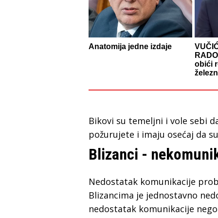
Anatomija jedne izdaje
VUČI
RADOV
obići 
želez
Bikovi su temeljni i vole sebi 
požurujete i imaju osećaj da su
Blizanci - nekomuni
Nedostatak komunikacije proble
Blizancima je jednostavno ned
nedostatak komunikacije nego 