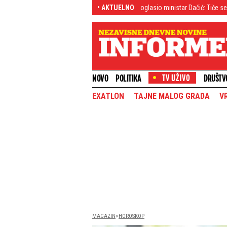
- Naučite to jedanput
Hitno se oglasio ministar Dačić: Tiče se Deliblatske 
• AKTUELNO
NOVO
POLITIKA
DRUŠTV
EXATLON
TAJNE MALOG GRADA
V
MAGAZIN
HOROSKOP