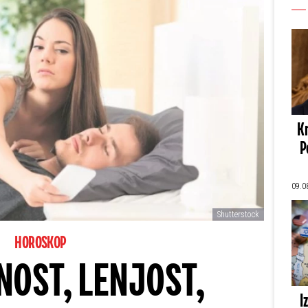
Kn
P
09.0
Shutterstock
HOROSKOP
NOST, LENJOST,
I