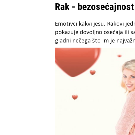
Rak - bezosećajnost
Emotivci kakvi jesu, Rakovi j
pokazuje dovoljno osećaja ili s
gladni nečega što im je najvažn