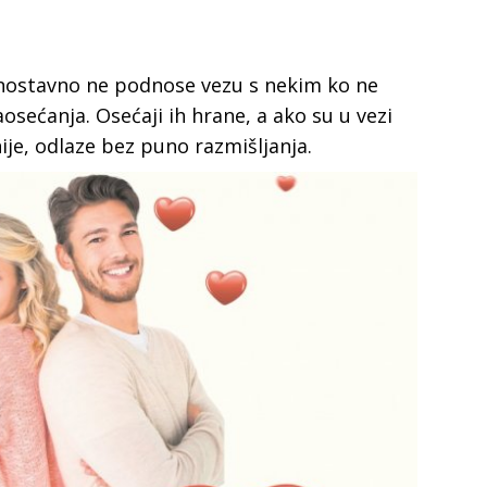
ednostavno ne podnose vezu s nekim ko ne
aosećanja. Osećaji ih hrane, a ako su u vezi
ije, odlaze bez puno razmišljanja.