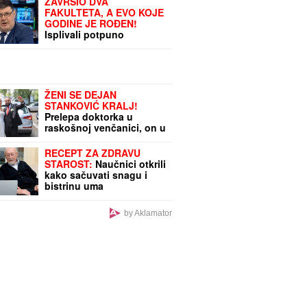
ZAVRŠIO DVA
FAKULTETA, A EVO KOJE
GODINE JE ROĐEN!
Isplivali potpuno
nepoznati detalji iz života
Predraga Sarape, ove
činjenice će vas
IZNENADITI!
ŽENI SE DEJAN
STANKOVIĆ KRALJ!
Prelepa doktorka u
raskošnoj venčanici, on u
odelu sa crvenom
kravatom: Ne skidaju
RECEPT ZA ZDRAVU
osmeh pred crkveno
STAROST:
Naučnici otkrili
venčanje
kako sačuvati snagu i
bistrinu uma
by Aklamator