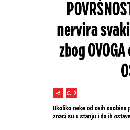
POVRŠNOST..
nervira svak
zbog OVOGA 
O
0
Ukoliko neke od ovih osobina 
znaci su u stanju i da ih ostav