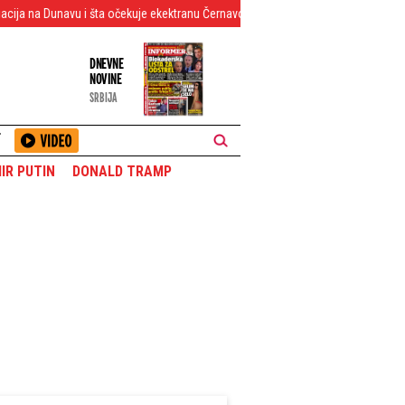
vu i šta očekuje ekektranu Černavoda
Letnji prelazni rok: Iznenađujuće - Srb
DNEVNE
NOVINE
SRBIJA
T
IR PUTIN
DONALD TRAMP