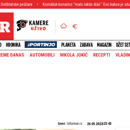
peščare
Komšiluk konačno "malo lakše diše": Evo kakva je situacija na Duna
O
HRONIKA
PLANETA
ZABAVA
MAGAZIN
DŽET SE
REME DANAS
AUTOMOBILI
NIKOLA JOKIĆ
RECEPTI
VLADIM
Izvor:
Informer.rs
23:45
26.05.2022