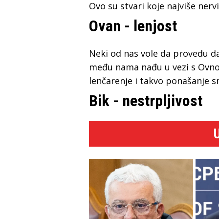
Ovo su stvari koje najviše nerv
Ovan - lenjost
Neki od nas vole da provedu dan
među nama nađu u vezi s Ovno
lenčarenje i takvo ponašanje 
Bik - nestrpljivost