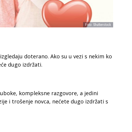
Foto: Shutterstock
a izgledaju doterano. Ako su u vezi s nekim ko
će dugo izdržati.
duboke, kompleksne razgovore, a jedini
zije i trošenje novca, nećete dugo izdržati s