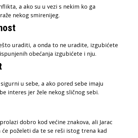
flikta, a ako su u vezi s nekim ko ga
traže nekog smirenijeg.
nost
što uraditi, a onda to ne uradite, izgubićete
spunjenih obećanja izgubićete i nju.
t
o sigurni u sebe, a ako pored sebe imaju
be interes jer žele nekog sličnog sebi.
prolazi dobro kod većine znakova, ali Jarac
a će poželeti da te se reši istog trena kad