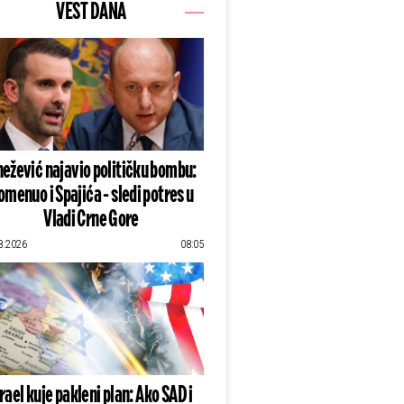
VEST DANA
ežević najavio političku bombu:
omenuo i Spajića - sledi potres u
Vladi Crne Gore
8.2026
08:05
zrael kuje pakleni plan: Ako SAD i