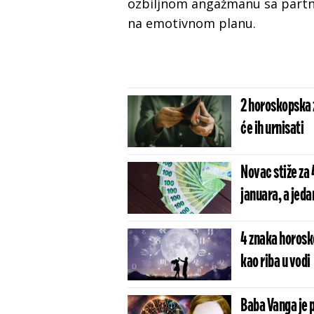
ozbiljnom angažmanu sa partn
na emotivnom planu.
2 horoskopska 
će ih urnisati
Novac stiže za 
januara, a jeda
4 znaka horosko
kao riba u vodi
Baba Vanga je p