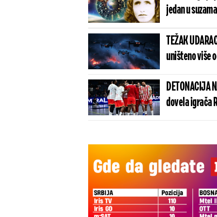
jedan u suzama
TEŽAK UDARAC 
uništeno više 
DETONACIJA NA
dovela igrača 