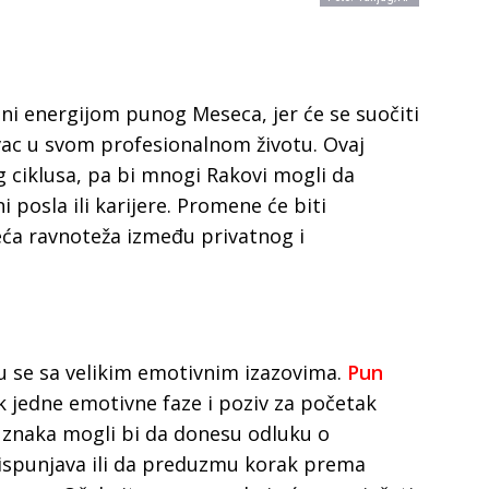
ni energijom punog Meseca, jer će se suočiti
c u svom profesionalnom životu. Ovaj
 ciklusa, pa bi mnogi Rakovi mogli da
posla ili karijere. Promene će biti
eća ravnoteža između privatnog i
u se sa velikim emotivnim izazovima.
Pun
 jedne emotivne faze i poziv za početak
 znaka mogli bi da donesu odluku o
 ispunjava ili da preduzmu korak prema