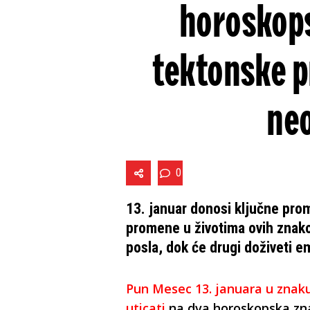
horoskops
tektonske p
ne
0
13. januar donosi ključne pro
promene u životima ovih znako
posla, dok će drugi doživeti e
Pun Mesec 13. januara u znak
uticati
na dva horoskopska zn