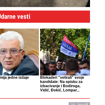
Udarne vesti
ija jedne izdaje
Blokaderi "vetirali" svoje
kandidate: Na spisku za
izbacivanje i Bodiroga,
Vidić, Đokić, Lompar...
Foto: Tanjug/AP