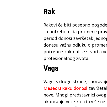
Rak
Rakovi će biti posebno pogođe
sa potrebom da promene prava
period donosi završetak jednog
donesu važnu odluku o promeni 
potrebne kako bi se stvorila v
profesionalnog života.
Vaga
Vage, s druge strane, suočavaj
Mesec u Raku donosi
završetak
nove. Mnogi predstavnici ovog
okončanju veze koja ih više ne