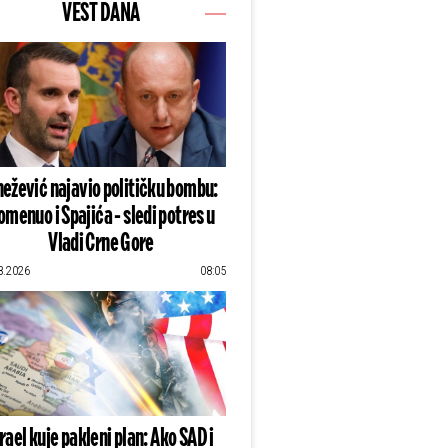
VEST DANA
ežević najavio političku bombu:
omenuo i Spajića - sledi potres u
Vladi Crne Gore
8.2026
08:05
zrael kuje pakleni plan: Ako SAD i