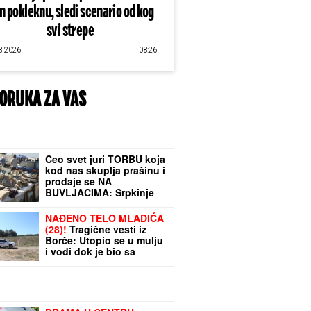
an pokleknu, sledi scenario od kog
svi strepe
8.2026
08:26
ORUKA ZA VAS
Ceo svet juri TORBU koja
kod nas skuplja prašinu i
prodaje se NA
BUVLJACIMA: Srpkinje
su je 2000-ih obožavale, a
sada je opet najtraženiji
NAĐENO TELO MLADIĆA
komad!
(28)!
Tragične vesti iz
Borče: Utopio se u mulju
i vodi dok je bio sa
prijateljima, policija našla
auto (FOTO, VIDEO)