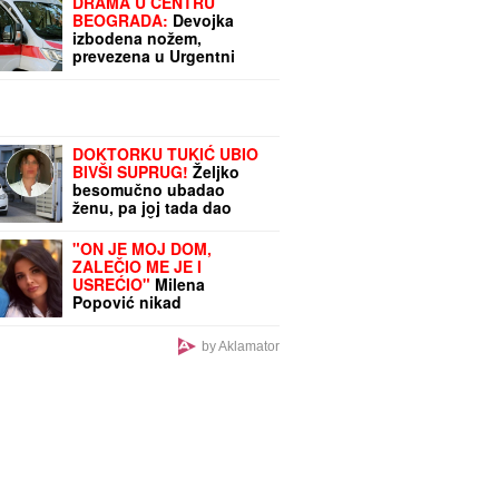
DRAMA U CENTRU
BEOGRADA:
Devojka
izbodena nožem,
prevezena u Urgentni
centar
DOKTORKU TUKIĆ UBIO
BIVŠI SUPRUG!
Željko
besomučno ubadao
ženu, pa joj tada dao
SRAMNU ČITULJU: "Adio,
voljena!"
"ON JE MOJ DOM,
ZALEČIO ME JE I
USREĆIO"
Milena
Popović nikad
emotivnija! Javno sr
obratila Igoru Juriću
by Aklamator