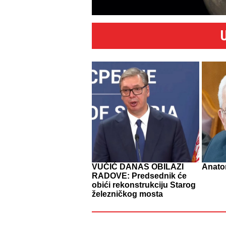
VUČIĆ DANAS OBILAZI
Anatom
RADOVE: Predsednik će
obići rekonstrukciju Starog
železničkog mosta