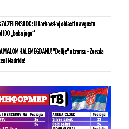
ZA ZELENSKOG: U Harkovskoj oblasti u avgustu
od 100 „baba jaga“
 MALOM KALEMEGDANU! "Delije" u transu - Zvezda
Real Madrida!