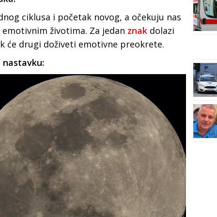
ednog ciklusa i početak novog, a očekuju nas
i emotivnim životima. Za jedan
znak
dolazi
k će drugi doživeti emotivne preokrete.
u nastavku: