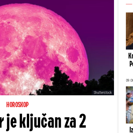
Kn
P
09.0
Shutterstock
HOROSKOP
r je ključan za 2
I