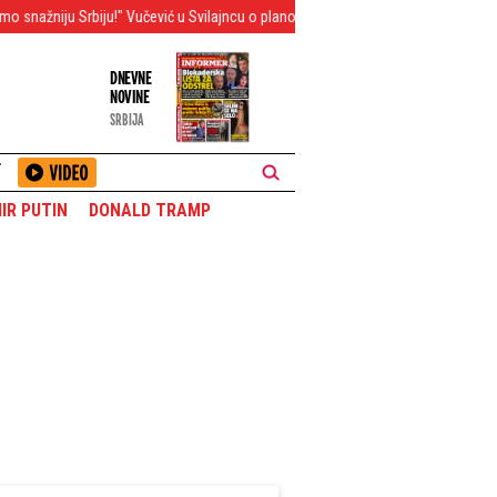
ju!" Vučević u Svilajncu o planovima za razvoj opštine i bolji život građana (FO
DNEVNE
NOVINE
SRBIJA
T
IR PUTIN
DONALD TRAMP