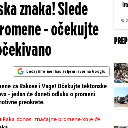
ka znaka! Slede
Ir
09.0
romene - očekujte
PREP
očekivano
Dodaj Informer kao željeni izvor na Googlu
mene za Rakove i Vage! Očekujte tektonske
va - jedan će doneti odluku o promeni
motivne preokrete.
u Raka donosi značajne promene koje će
aka.