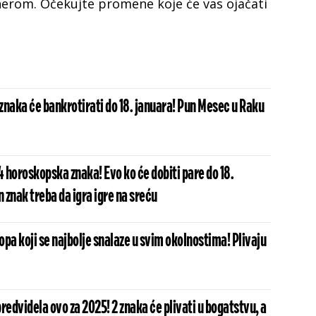
erom. Očekujte promene koje će vas ojačati
znaka će bankrotirati do 18. januara! Pun Mesec u Raku
4 horoskopska znaka! Evo ko će dobiti pare do 18.
n znak treba da igra igre na sreću
pa koji se najbolje snalaze u svim okolnostima! Plivaju
redvidela ovo za 2025! 2 znaka će plivati u bogatstvu, a