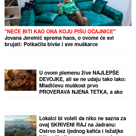
BOBAN SEKAO DRVA, ZA PAR
SEKUNDI JE GLEDAO SMRTI U OČI:
Ispovest Vranjanca kojeg je ubo
stršljen ledi krv u žilama