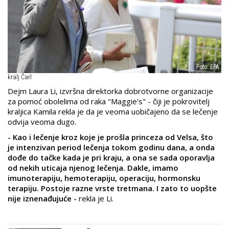
Foto: EPA
kralj Čarl
Dejm Laura Li, izvršna direktorka dobrotvorne organizacije
za pomoć obolelima od raka "Maggie's" - čiji je pokrovitelj
kraljica Kamila rekla je da je veoma uobičajeno da se lečenje
odvija veoma dugo.
- Kao i lečenje kroz koje je prošla princeza od Velsa, što
je intenzivan period lečenja tokom godinu dana, a onda
dođe do tačke kada je pri kraju, a ona se sada oporavlja
od nekih uticaja njenog lečenja. Dakle, imamo
imunoterapiju, hemoterapiju, operaciju, hormonsku
terapiju. Postoje razne vrste tretmana. I zato to uopšte
nije iznenađujuće -
rekla je Li.