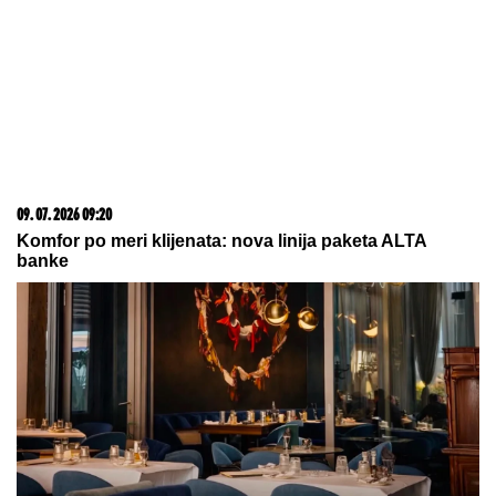
06. 08. 2026 08:58
Episkopi, sveštenstvo i narod uz Vučića: Snažna
podrška iz Eparhije budimljansko-nikšićke za očuvanje
jedinstva SPC!
05. 08. 2026 13:14
ŠTA JE ZDRAV DORUČAK PREMA DOKTORIMA SA
HARVARDA? Treba da sadrži 3 namirnice