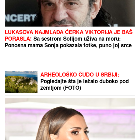
SLAVLJE U DOMU MARIJE
KILIBARDE
Objavila sliku ćerkice i
naslednice Anđelke Prpić: Senja i
Čarna se drže za ruke, da se istopiš