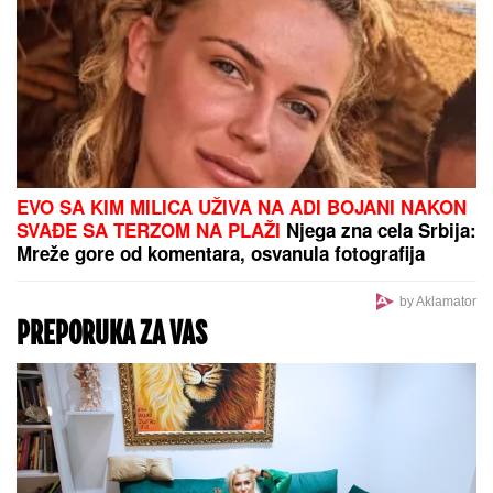
DRAMATIČNO:
Mađarska donela
hitnu odluku - građanima saopštena
prelomna vest