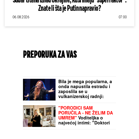
Sudar titana iznad Ukrajine, Rusi imaju "superfaktor":
Znate li šta je Putin napravio?
06.08.2026
07:00
PREPORUKA ZA VAS