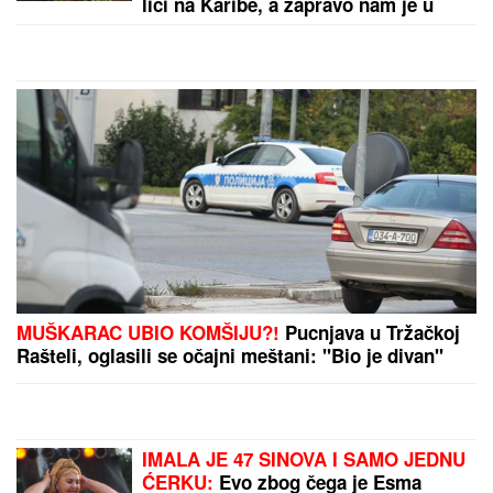
LUKASOVA NAJMLAĐA ĆERKA VIKTORIJA JE BAŠ
PORASLA!
Sa sestrom Sofijom uživa na moru:
Ponosna mama Sonja pokazala fotke, puno joj srce