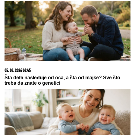
"Večne hemikalije": Ekološka katastrofa u
Hrvatskoj!
Neverovatan uspeh: Srbija je
šampion Evrope!
OBA TIMA DAJU GOL:
Evo današnjih
predloga za igru "GG"