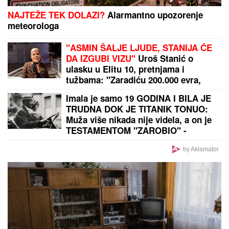
EVO SA KIM MILICA UŽIVA NA ADI BOJANI NAKON
SVAĐE SA TERZOM NA PLAŽI
Njega zna cela Srbija:
Mreže gore od komentara, osvanula fotografija
by Aklamator
PREPORUKA ZA VAS