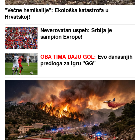
SKANDAL U ISTANBULU!
Emina Jahović pokradena
za 50.000 EVRA: Nasela na prevaru devojke iz Crne
Gore
Neverovatan uspeh: Srbija je šampion Evrope!