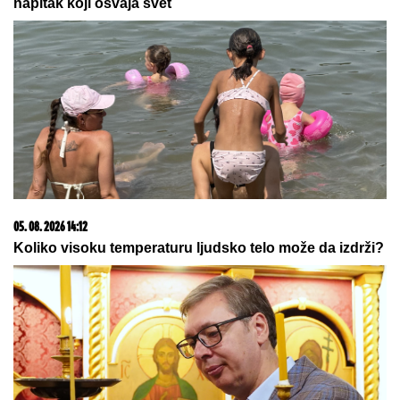
liči na Karibe, a zapravo nam je u
komšiluku - ko jednom ode, teško se
vraća kući
MUŠKARAC UBIO KOMŠIJU?!
Pucnjava u Tržačkoj
Rašteli, oglasili se očajni meštani: "Bio je divan"
IMALA JE 47 SINOVA I SAMO JEDNU
ĆERKU:
Evo zbog čega je Esma