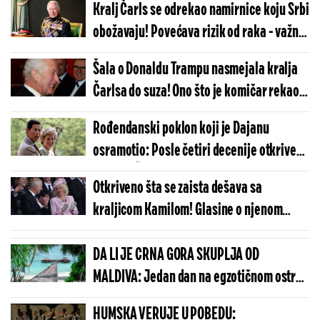
Kralj Čarls se odrekao namirnice koju Srbi
obožavaju! Povećava rizik od raka - važno
upozorenje lekara
Šala o Donaldu Trampu nasmejala kralja
Čarlsa do suza! Ono što je komičar rekao
obišlo planetu (FOTO/VIDEO)
Rođendanski poklon koji je Dajanu
osramotio: Posle četiri decenije otkriveno
zašto je Čarls bio tako bezdušan
Otkriveno šta se zaista dešava sa
kraljicom Kamilom! Glasine o njenom
stanju su zabrinule sve - jedna stvar joj
najteže pada (FOTO)
DA LI JE CRNA GORA SKUPLJA OD
MALDIVA: Jedan dan na egzotičnom ostrvu
može da košta manje nego u Budvi
HUMSKA VERUJE U POBEDU: