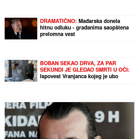
zbog čega je Esma Redžepova usvajala samo
dečake, pred smrt donela neočekivanu odluku
(VIDEO) NEMANJA GUDELJ SE NE
ODVAJA OD SINA!
Anastasija
objavila snimak sa mora: Ponosni
tata gura kolica dok Ilijan spava,
raznežila sve