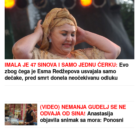
Počinju pregovori o
minimalcu! Unija
poslodavaca sprovodi
anketu o ceni rada za
2027, ovaj datum ključan
"RUDARSTVO JE BILO I
OSTALO JEDAN OD
STUBOVA RAZVOJA
SRBIJE"
Minstar Dačić