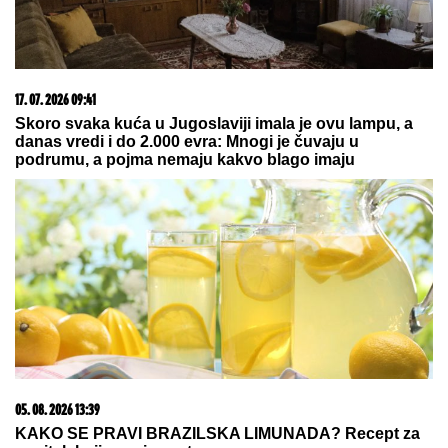
"NEĆE BITI KAO ONA KOJU PIŠU OČAJNICE"
Jovana Jeremić sprema haos, o ovome će svi
brujati: Potkačila bivše i sve muškarce
U ovom plemenu žive NAJLEPŠE
DEVOJKE, ali se ne udaju tako lako:
Mladićevu muškost prvo
PROVERAVA NJENA TETKA, a ako
ona nije zadovoljna sledi SUROVA
KAZNA
Lokalci bi voleli da niko ne sazna za
ovaj SKRIVENI RAJ na Jadranu:
Ostrvo bez ijednog kafića i ležaljke