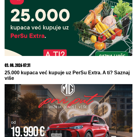
17. 07. 2026 09:41
Skoro svaka kuća u Jugoslaviji imala je ovu lampu, a
danas vredi i do 2.000 evra: Mnogi je čuvaju u
podrumu, a pojma nemaju kakvo blago imaju
05. 08. 2026 13:39
KAKO SE PRAVI BRAZILSKA LIMUNADA? Recept za