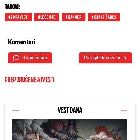
TAGOVI:
ZDRAVLJE
LEČENJE
KANCER
KRALJ ČARLS
Komentari
0 komentara
Pošaljite komentar
PREPORUČENE AI VESTI
VEST DANA