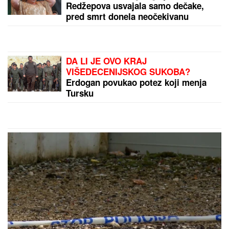
ARHEOLOŠKO ČUDO U SRBIJI:
Pogledajte šta je ležalo duboko pod
zemljom (FOTO)