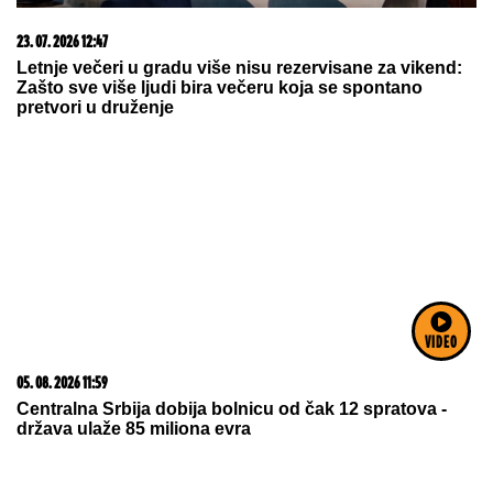
05. 08. 2026 06:45
Šta dete nasleđuje od oca, a šta od majke? Sve što
treba da znate o genetici
VIDEO