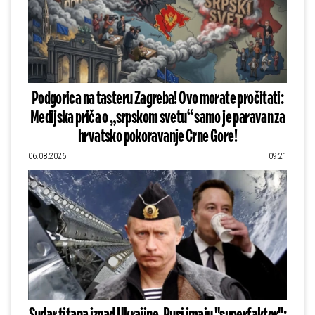
Podgorica na tasteru Zagreba! Ovo morate pročitati:
Medijska priča o „srpskom svetu“ samo je paravan za
hrvatsko pokoravanje Crne Gore!
06.08.2026
09:21