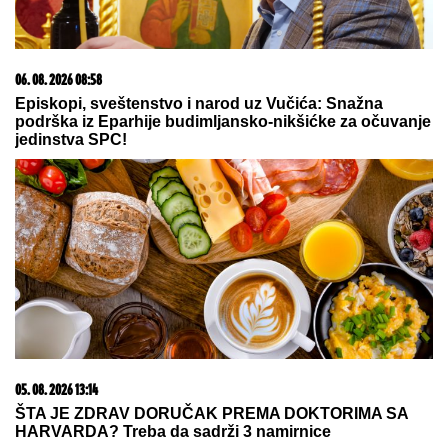
Redžepova usvajala samo dečake,
pred smrt donela neočekivanu
odluku
DA LI JE OVO KRAJ
VIŠEDECENIJSKOG SUKOBA?
Erdogan povukao potez koji menja
Tursku