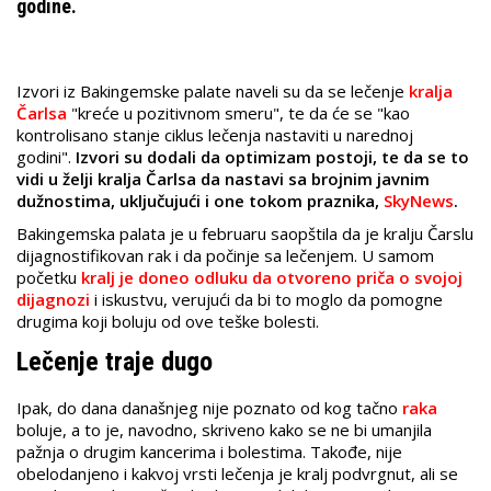
godine.
Izvori iz Bakingemske palate naveli su da se lečenje
kralja
Čarlsa
"kreće u pozitivnom smeru", te da će se "kao
kontrolisano stanje ciklus lečenja nastaviti u narednoj
godini".
Izvori su dodali da optimizam postoji, te da se to
vidi u želji kralja Čarlsa da nastavi sa brojnim javnim
dužnostima, uključujući i one tokom praznika,
SkyNews
.
Bakingemska palata je u februaru saopštila da je kralju Čarslu
dijagnostifikovan rak i da počinje sa lečenjem. U samom
početku
kralj je doneo odluku da otvoreno priča o svojoj
dijagnozi
i iskustvu, verujući da bi to moglo da pomogne
drugima koji boluju od ove teške bolesti.
Lečenje traje dugo
Ipak, do dana današnjeg nije poznato od kog tačno
raka
boluje, a to je, navodno, skriveno kako se ne bi umanjila
pažnja o drugim kancerima i bolestima. Takođe, nije
obelodanjeno i kakvoj vrsti lečenja je kralj podvrgnut, ali se