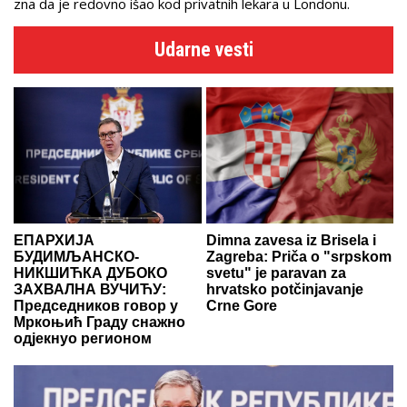
zna da je redovno išao kod privatnih lekara u Londonu.
Udarne vesti
ЕПАРХИЈА
Dimna zavesa iz Brisela i
БУДИМЉАНСКО-
Zagreba: Priča o "srpskom
НИКШИЋКА ДУБОКО
svetu" je paravan za
ЗАХВАЛНА ВУЧИЋУ:
hrvatsko potčinjavanje
Председников говор у
Crne Gore
Мркоњић Граду снажно
одјекнуо регионом