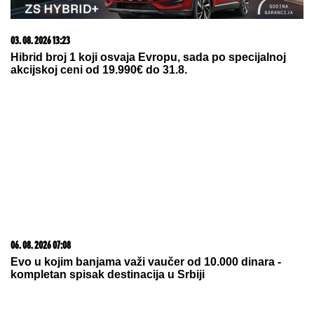
napitak koji osvaja svet
05. 08. 2026 14:12
Koliko visoku temperaturu ljudsko telo može da izdrži?