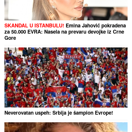
(VIDEO) LEPA BRENA PALA NA NASTUPU U BUDVI
Skočili odmah da joj pomognu - Prija i nova snajka
đuskale, a evo šta je Viktor radio cele noći