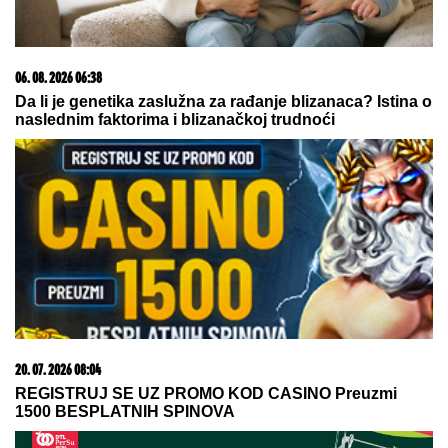
NAJTEŽE TEK DOLAZI?
Alarmantno upozorenje
meteorologa
"ASMIN ŠALJE LJUDE, STANIJA ĆE
DA IZGUBI VIZU"
Uroš Stanić o
ulasku u Elitu 10, pretnjama i
tužbama: "Zaradiću 200.000 evra,
idem u američku ambasadu"
Imala je samo 19 GODINA I BILA JE
TRUDNA DOK JE TITANIK TONUO:
Muža više nikada nije videla, a on je
TESTAMENTOM "ZAROBIO" -
NJENA TAJNA i danas ledi krv u
žilama
by Aklamator