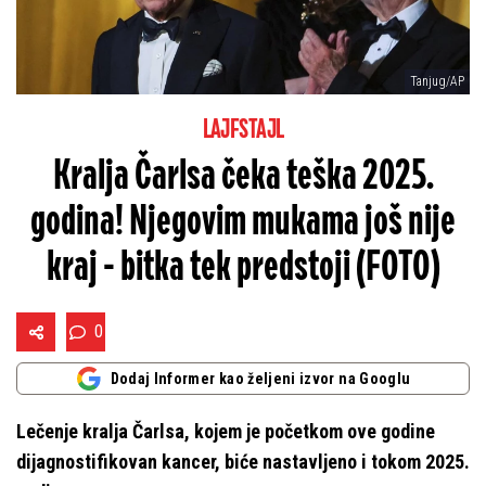
Tanjug/AP
LAJFSTAJL
Kralja Čarlsa čeka teška 2025.
godina! Njegovim mukama još nije
kraj - bitka tek predstoji (FOTO)
0
Dodaj Informer kao željeni izvor na Googlu
Lečenje kralja Čarlsa, kojem je početkom ove godine
dijagnostifikovan kancer, biće nastavljeno i tokom 2025.