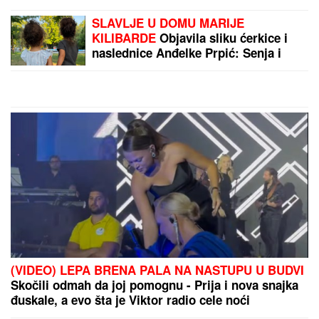
čestitao Dan rudara!
Ovo su 4 MANJE
POZNATA ZNAKA DA VAS
MUŠKARAC VARA: Ako
ovo radi u javnosti, jasno
je kao dan da SEDI NA
DVE STOLICE
by Aklamator
PREPORUKA ZA VAS
IMALA JE 47 SINOVA I SAMO JEDNU ĆERKU:
Evo