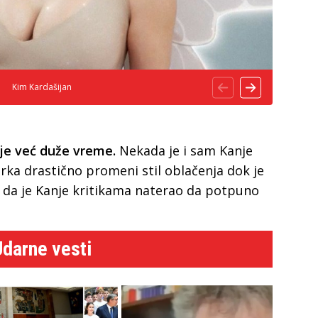
Kim Kardašijan
je već duže vreme.
Nekada je i sam Kanje
rka drastično promeni stil oblačenja dok je
la da je Kanje kritikama naterao da potpuno
Udarne vesti