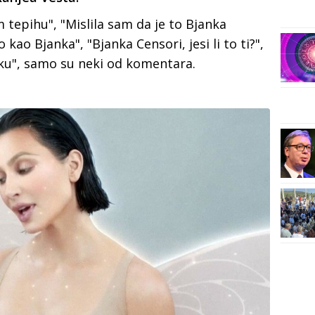
 tepihu", "Mislila sam da je to Bjanka
 kao Bjanka", "Bjanka Censori, jesi li to ti?",
nku", samo su neki od komentara.