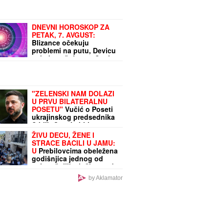
opasnost: Evo ko će biti
prvi na udaru
DNEVNI HOROSKOP ZA
PETAK, 7. AVGUST:
Blizance očekuju
problemi na putu, Devicu
sukob sa šefom, a Strelca
susret sa bivšim
partnerom
"ZELENSKI NAM DOLAZI
U PRVU BILATERALNU
POSETU"
Vučić o Poseti
ukrajinskog predsednika
Srbiji: Ovo će biti sve
teme razgovora (VIDEO)
ŽIVU DECU, ŽENE I
STRACE BACILI U JAMU:
U
Prebilovcima obeležena
godišnjica jednog od
najstrašnijih zločina nad
Srbima u NDH
by Aklamator