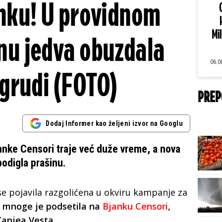
nku! U providnom
Mi
u jedva obuzdala
06.0
grudi (FOTO)
PREP
Dodaj Informer kao željeni izvor na Googlu
anke Censori traje već duže vreme, a nova
podigla prašinu.
e pojavila razgolićena u
okviru kampanje za
e mnoge je podsetila na
Bjanku Censori
,
anjea Vesta.