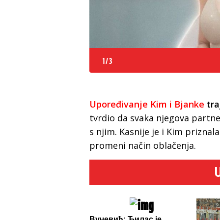
1
/
3
Upoređivanje Kim i Bjanke
tra
tvrdio da svaka njegova partne
s njim. Kasnije je i Kim prizna
promeni način oblačenja.
Вучевић: Ђилас је