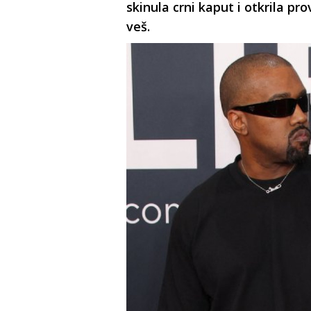
skinula crni kaput i otkrila pro
veš.