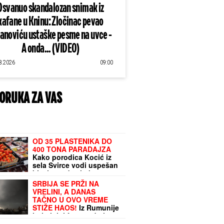
Osvanuo skandalozan snimak iz
kafane u Kninu: Zločinac pevao
lanoviću ustaške pesme na uvce -
A onda... (VIDEO)
8.2026
09:00
ORUKA ZA VAS
OD 35 PLASTENIKA DO
400 TONA PARADAJZA
Kako porodica Kocić iz
sela Svirce vodi uspešan
biznis na dva hektara
zemlje
SRBIJA SE PRŽI NA
VRELINI, A DANAS
TAČNO U OVO VREME
STIŽE HAOS!
Iz Rumunije
juri olujni front, udari
vetra donose novu