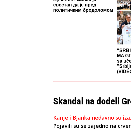
свестан да је пред
политичким бродоломом
"SRBI
MA GD
sa uč
"Srbij
(VIDE
Skandal na dodeli G
Kanje i Bjanka nedavno su iza
Pojavili su se zajedno na crv