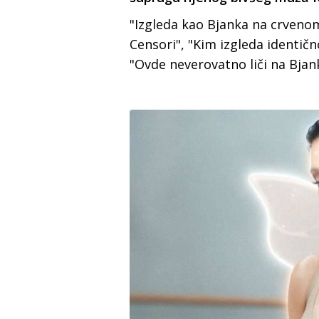
"Izgleda kao Bjanka na crvenom
Censori", "Kim izgleda identično
"Ovde neverovatno liči na Bja