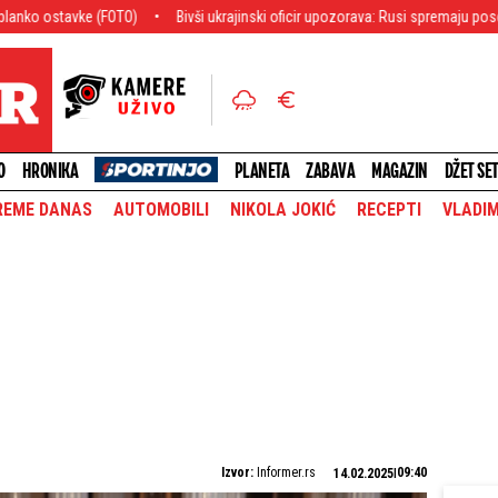
Bivši ukrajinski oficir upozorava: Rusi spremaju poseban napad, ni dronovi
O
HRONIKA
PLANETA
ZABAVA
MAGAZIN
DŽET SE
REME DANAS
AUTOMOBILI
NIKOLA JOKIĆ
RECEPTI
VLADIM
Izvor:
Informer.rs
09:40
14.02.2025