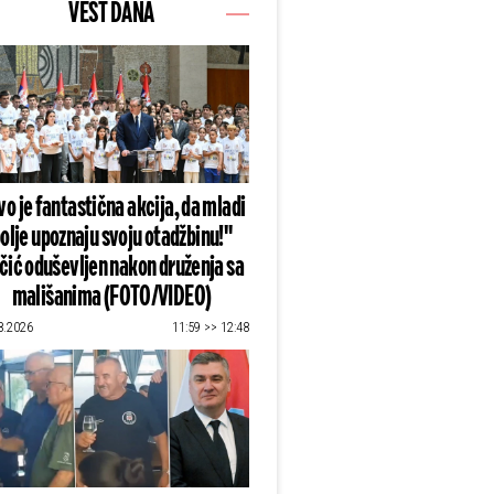
VEST DANA
o je fantastična akcija, da mladi
olje upoznaju svoju otadžbinu!"
čić oduševljen nakon druženja sa
mališanima (FOTO/VIDEO)
8.2026
11:59 >> 12:48