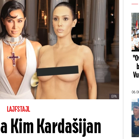
"Ov
b
Vu
06.0
EPA
LAJFSTAJL
a Kim Kardašijan