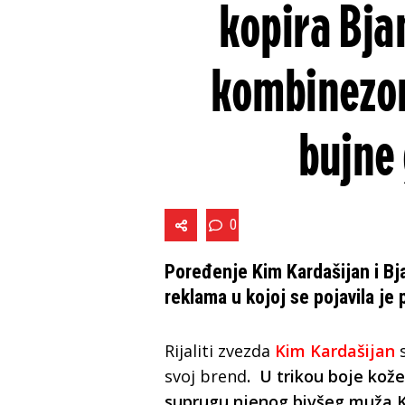
kopira Bja
kombinezon
bujne 
0
Poređenje Kim Kardašijan i Bj
reklama u kojoj se pojavila je 
Rijaliti zvezda
Kim Kardašijan
s
svoj brend
. U trikou boje kož
suprugu njenog bivšeg muža K