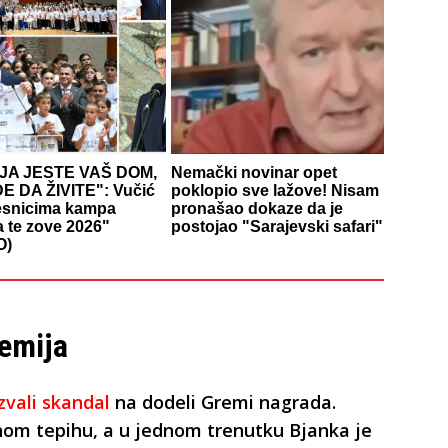
JA JESTE VAŠ DOM,
Nemački novinar opet
E DA ŽIVITE": Vučić
poklopio sve lažove! Nisam
esnicima kampa
pronašao dokaze da je
a te zove 2026"
postojao "Sarajevski safari"
O)
remija
zvali skandal
na dodeli Gremi nagrada.
enom tepihu, a u jednom trenutku Bjanka je