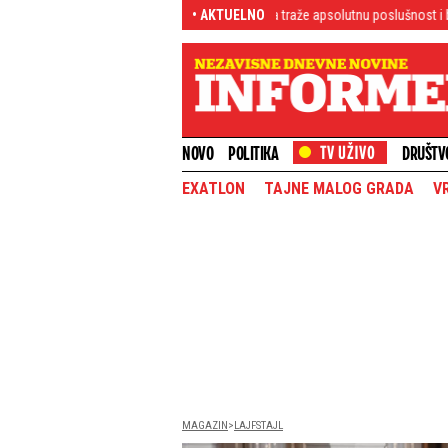
t blokadera: Od kandidata traže apsolutnu poslušnost i blanko ostavke (FOTO)
• AKTUELNO
NOVO
POLITIKA
DRUŠTV
EXATLON
TAJNE MALOG GRADA
V
MAGAZIN
LAJFSTAJL