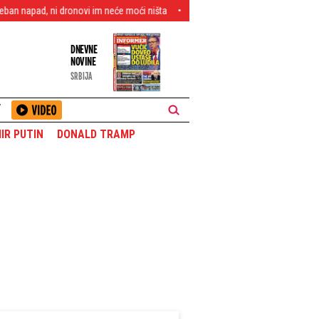
 im neće moći ništa
Devojčicu doveli na Ostrog da umre, a onda se desilo 
DNEVNE
NOVINE
SRBIJA
T
IR PUTIN
DONALD TRAMP