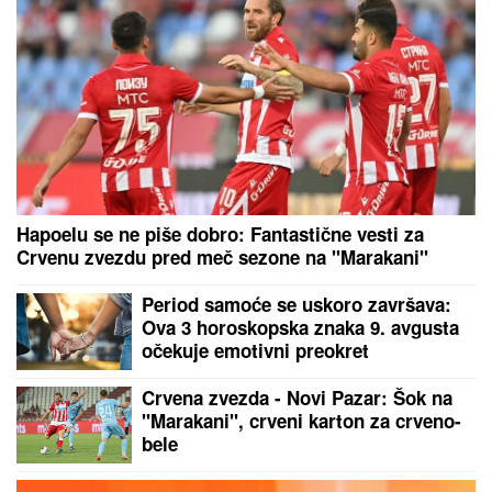
Srbija posle velike drame izgubila od Hrvatske u
Zagrebu, sledi borba za bronzu
Naš pevač (77) bio intiman sa
muškarcem! Javno progovorio o
odnosima!
Kao sav normalan svet: Jokić sa
decom uživa na bazenima u rodnom
gradu, sugrađani oduševljeni
Vraća se Zvezdino dete