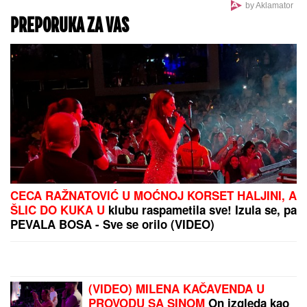
kamerama, ovo su detalji!
Bogata Srpkinja smuvala arapskog
milijadera! Rodila mu sina i živi kao
princeza, a evo i koliko dnevno troši
(FOTO)
Zvezda dovela ozbiljno pojačanje,
Čima Moneke se odmah oglasio
Evo gde su aktivni požari u Srbiji! Vatrogasci na 6