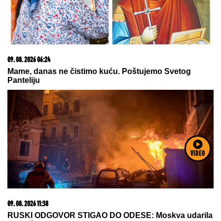
06. 08. 2026 09:39
Marija (3) se igrala u dvorištu i samo je nestala: Posle
42 godine otac je pronašao, zanemeo je kada je saznao
gde je bila
07. 08. 2026 09:14
Сазнања „Политике”: Црна Гора следећа у војном
савезу Загреба, Тиране и Приштине
VIDEO