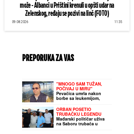
može - Albanci u Prištini krenuli u opšti udar na
Zelenskog, ređaju se pozivi na linč (FOTO)
09.08.2026
11:35
PREPORUKA ZA VAS