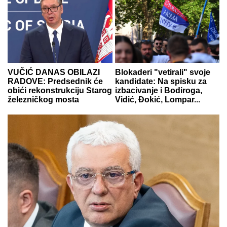
VUČIĆ DANAS OBILAZI
Blokaderi "vetirali" svoje
RADOVE: Predsednik će
kandidate: Na spisku za
obići rekonstrukciju Starog
izbacivanje i Bodiroga,
železničkog mosta
Vidić, Đokić, Lompar...