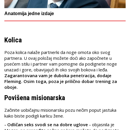
Anatomija jedne izdaje
Kolica
Poza kolica nalaže partnerki da noge omota oko svog
partnera. U ovaj položaj možete doći ako započnete u
psećem stilu i partner vam pomogne da podignete noge
unazad i gore, obavijajući ih oko svojih bokova i leđa.
Zagarantovana vam je duboka penetracija, dodaje
Fleming. Osim toga, poza je prilično dobar trening za
oboje.
Povišena misionarska
Začinite uobičajnu misionarsku pozu nečim poput jastuka
kako biste podigli karlicu žene.
- Odličan seks svodi se na dobre uglove -
objasnila je