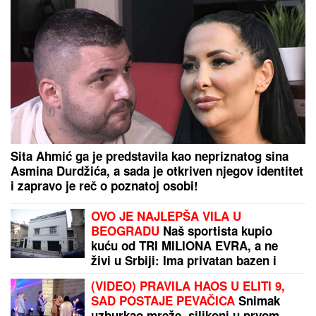
ORBAN POSETIO TRUBAČKU LEGENDU
Mađarski
političar uživa na Saboru trubača u Guči: Pozdravio
se sa muzičarima i jeo svadbarski kupus
"Ocu ne mogu da oprostim, i danas
osećam njegov kaiš, a REČI MOJE
MAJKE SVE GOVORE": Anica