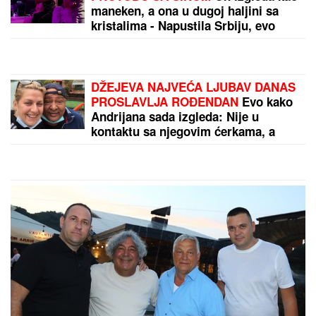
lokacija, objavljeni najnoviji podaci!
Objavljeni prvi detalji o smrti
Mesijevog oca
Podatak za ponos crno-belih:
Konačno dobre vesti za Partizan
posle ubedljive pobede
by Aklamator
PREPORUKA ZA VAS