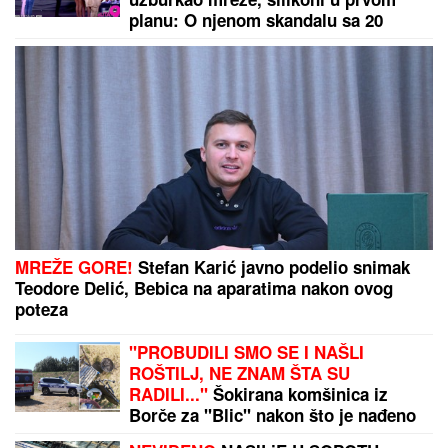
Milenković za podkast "Životna
priča" o bolnom odrastanju
Orlići na popravnom: Evo gde
možete gledati meč Srbije i Poljske
na prvenstvu Evrope
Sita Ahmić ga je predstavila kao nepriznatog sina