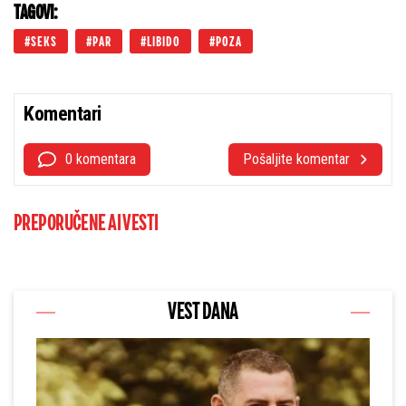
TAGOVI:
SEKS
PAR
LIBIDO
POZA
Komentari
0 komentara
Pošaljite komentar
PREPORUČENE AI VESTI
VEST DANA