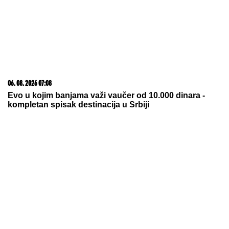
20. 07. 2026 08:04
REGISTRUJ SE UZ PROMO KOD CASINO Preuzmi
1500 BESPLATNIH SPINOVA
09. 08. 2026 12:10
Локализован пожар у француском департману
Дром