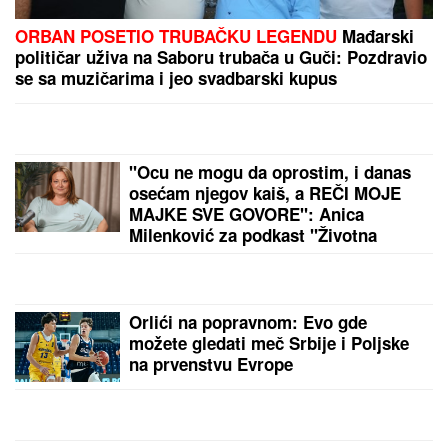
CECA RAŽNATOVIĆ U MOĆNOJ KORSET HALJINI, A
ŠLIC DO KUKA U
klubu raspametila sve! Izula se, pa
PEVALA BOSA - Sve se orilo (VIDEO)
(VIDEO) MILENA KAČAVENDA U
PROVODU SA SINOM
On izgleda kao
maneken, a ona u dugoj haljini sa
kristalima - Napustila Srbiju, evo
kako provodi vreme po izlasku iz
"Elite 9"
DŽEJEVA NAJVEĆA LJUBAV DANAS
PROSLAVLJA ROĐENDAN
Evo kako
Andrijana sada izgleda: Nije u
kontaktu sa njegovim ćerkama, a
jedan detalj svi komentarišu