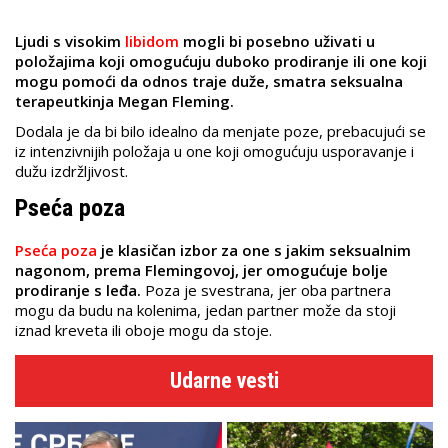
Ljudi s visokim
libidom
mogli bi posebno uživati ​​u
položajima koji omogućuju duboko prodiranje ili one koji
mogu pomoći da odnos traje duže, smatra seksualna
terapeutkinja Megan Fleming.
Dodala je da bi bilo idealno da menjate poze, prebacujući se
iz intenzivnijih položaja u one koji omogućuju usporavanje i
dužu izdržljivost.
Pseća poza
Pseća poza
je klasičan izbor za one s jakim seksualnim
nagonom, prema Flemingovoj, jer omogućuje bolje
prodiranje s leđa.
Poza je svestrana, jer oba partnera
mogu da budu na kolenima, jedan partner može da stoji
iznad kreveta ili oboje mogu da stoje.
Udarne vesti