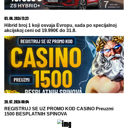
09. 08. 2026 12:12
"SLUŽIM SAMO SRBIJI, NAUČITE TO JEDANPUT"
Moćna poruka Vučića kibicerima: Uložio sam ceo svoj
život da bi Srbija vodila nezavisnu politiku
09. 08. 2026 06:26