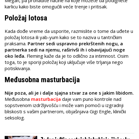
Megan, pa pronađite načine na koje možete da podignete
karlicu kako biste omogućili veće trenje i pritisak.
Položaj lotosa
Kada dođe vreme da usporite, razmislite o tome da uđete u
položaj lotosa ili yab-yum kako se to naziva u tantričkim
praksama.
Partner sedi uspravno prekrštenih nogu, a
partnerka sedi na njemu, raširivši ih i obavijajući noge
oko leđa.
Fleming kaže da je to odlično za intimnost. Osim
toga, to je sporiji položaj koji uključuje više trljanja nego
potiskivanja.
Međusobna masturbacija
Nije poza, ali je i dalje sjajna stvar za one s jakim libidom.
Međusobna
masturbacija
daje vam puno kontrole nad
sopstvenom izdržljivošću i može vam pomoći u izgradnji
bliskosti s vašim partnerom, objašnjava Gigi Engle, klinički
seksolog.