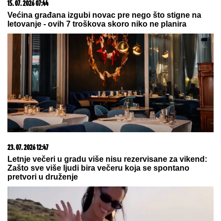
09. 07. 2026 09:20
Komfor po meri klijenata: nova linija paketa ALTA
banke
06. 08. 2026 07:08
Evo u kojim banjama važi vaučer od 10.000 dinara -
kompletan spisak destinacija u Srbiji