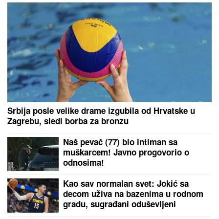
"KAD SAM SE OŽENIO
IMAO SAM LJUBAVNICU,
IMAM JE I DANAS"
Pevač
oženio koleginicu pa
javno priznao da je vara
na svakom koraku:
"Skoro svi na estradi
imaju paralelne veze"
Glumica iz Harija Potera
otvorila OnlyFans profil -
zarađuje 17.300 EVRA NA