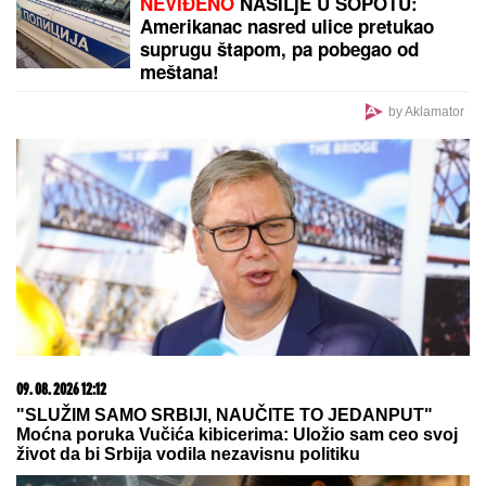
Asmina Durdžića, a sada je otkriven njegov identitet
i zapravo je reč o poznatoj osobi!
OVO JE NAJLEPŠA VILA U
BEOGRADU
Naš sportista kupio
kuću od TRI MILIONA EVRA, a ne
živi u Srbiji: Ima privatan bazen i
fitnes salu
(VIDEO) PRAVILA HAOS U ELITI 9,
SAD POSTAJE PEVAČICA
Snimak
uzburkao mreže, silikoni u prvom
planu: O njenom skandalu sa 20
godina starijim brujao Balkan