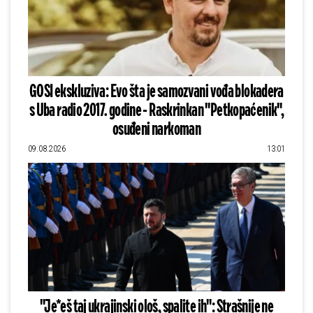
GOSI ekskluziva: Evo šta je samozvani vođa blokadera
s Uba radio 2017. godine - Raskrinkan "Petkopaćenik",
osuđeni narkoman
09.08.2026
13:01
"Je*eš taj ukrajinski ološ, spalite ih": Strašnije ne