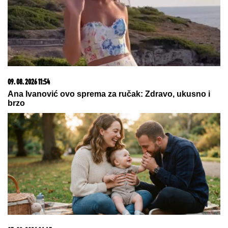
15. 07. 2026 07:44
Većina građana izgubi novac pre nego što stigne na
letovanje - ovih 7 troškova skoro niko ne planira