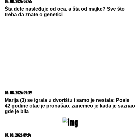
23. 07. 2026 12:47
Letnje večeri u gradu više nisu rezervisane za vikend:
Zašto sve više ljudi bira večeru koja se spontano
pretvori u druženje
09. 08. 2026 11:54
Ana Ivanović ovo sprema za ručak: Zdravo, ukusno i
brzo