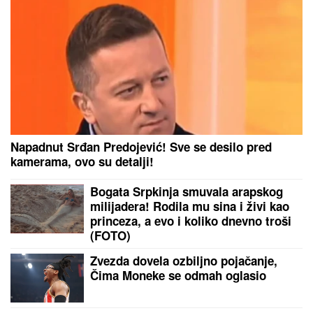
Horhe Martin osvojio pol poziciju za
VN Velike Britanije
Novi snimci iz Deliblatske peščare!
Zatvoren deo puta Kovin - Bela
Crkva, grade se odbrambene linije!
(VIDEO)
Hapoelu se ne piše dobro: Fantastične vesti za