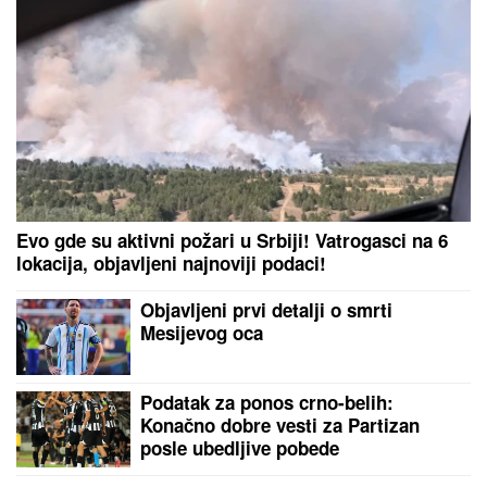
Crvenu zvezdu pred meč sezone na "Marakani"
Period samoće se uskoro završava:
Ova 3 horoskopska znaka 9. avgusta
očekuje emotivni preokret
Crvena zvezda - Novi Pazar: Šok na
"Marakani", crveni karton za crveno-
bele
Napadnut Srđan Predojević! Sve se desilo pred