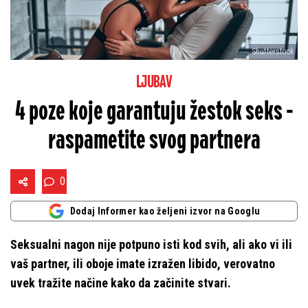
Shutterstock
LJUBAV
4 poze koje garantuju žestok seks -
raspametite svog partnera
0
Dodaj Informer kao željeni izvor na Googlu
Seksualni nagon nije potpuno isti kod svih, ali ako vi ili
vaš partner, ili oboje imate izražen libido, verovatno
uvek tražite načine kako da začinite stvari.