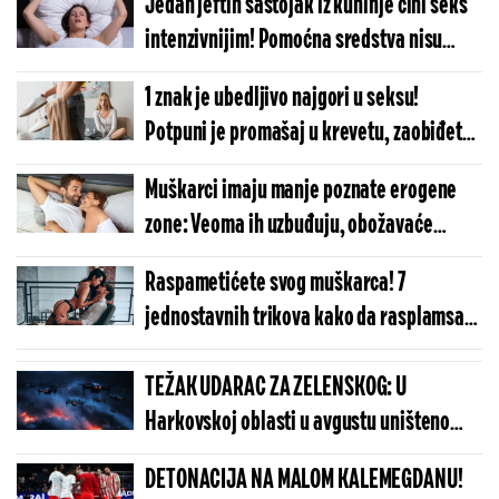
Jedan jeftin sastojak iz kuhinje čini seks
intenzivnijim! Pomoćna sredstva nisu
potrebna, krevet će pucati
1 znak je ubedljivo najgori u seksu!
Potpuni je promašaj u krevetu, zaobiđete
ga ako ponudi vrelu akciju
Muškarci imaju manje poznate erogene
zone: Veoma ih uzbuđuju, obožavaće
partnerku koja zna ove cake
Raspametićete svog muškarca! 7
jednostavnih trikova kako da rasplamsate
strasti u krevetu
TEŽAK UDARAC ZA ZELENSKOG: U
Harkovskoj oblasti u avgustu uništeno
više od 100 „baba jaga“
DETONACIJA NA MALOM KALEMEGDANU!