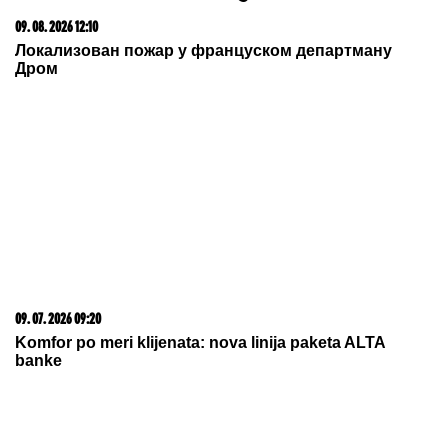
Da li deca nasleđuju otpornost na stres? Evo šta kaže
nauka
03. 08. 2026 13:23
Hibrid broj 1 koji osvaja Evropu, sada po specijalnoj
akcijskoj ceni od 19.990€ do 31.8.