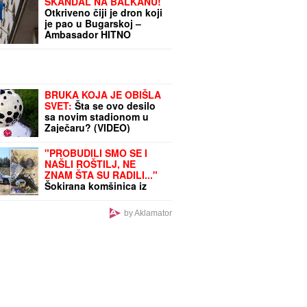
SKANDAL NA BALKANU!
Otkriveno čiji je dron koji
je pao u Bugarskoj –
Ambasador HITNO
POZVAN NA RAPORT!
BRUKA KOJA JE OBIŠLA
SVET:
Šta se ovo desilo
sa novim stadionom u
Zaječaru? (VIDEO)
"PROBUDILI SMO SE I
NAŠLI ROŠTILJ, NE
ZNAM ŠTA SU RADILI..."
Šokirana komšinica iz
Borče za "Blic" nakon što
je nađeno telo mladića
by Aklamator
(28): Potresni prizori sa
lica mesta (FOTO, VIDEO)