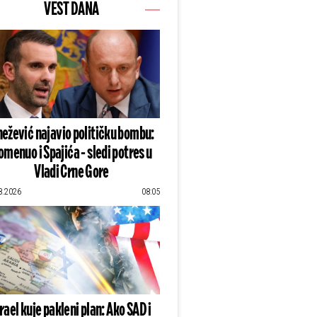
VEST DANA
ežević najavio političku bombu:
omenuo i Spajića - sledi potres u
Vladi Crne Gore
8.2026
08:05
zrael kuje pakleni plan: Ako SAD i