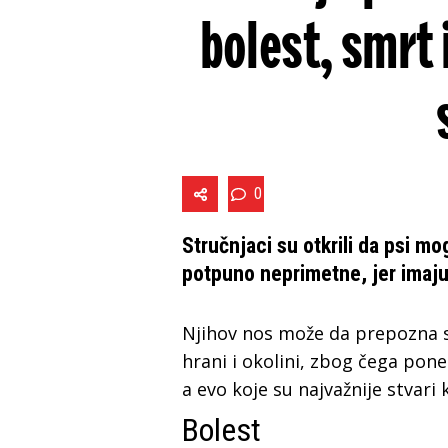
bolest, smrt
0
Stručnjaci su otkrili da psi mo
potpuno neprimetne, jer imaju 
Njihov nos može da prepozna s
hrani i okolini, zbog čega pon
a evo koje su najvažnije stvari 
Bolest