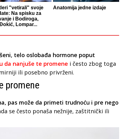
eri "vetirali" svoje
Anatomija jedne izdaje
ate: Na spisku za
vanje i Bodiroga,
 Đokić, Lompar...
ašeni, telo oslobađa hormone poput
u da nanjuše te promene
i često zbog toga
mirniji ili posebno privrženi.
ke promene
, pas može da primeti trudnoću i pre nego
ada se često ponaša nežnije, zaštitnički ili