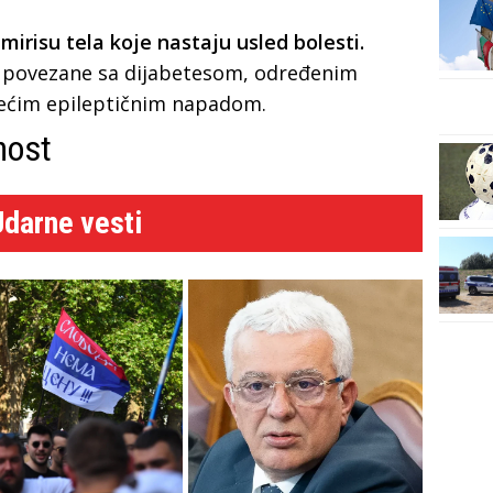
risu tela koje nastaju usled bolesti.
povezane sa dijabetesom, određenim
zećim epileptičnim napadom.
nost
Udarne vesti