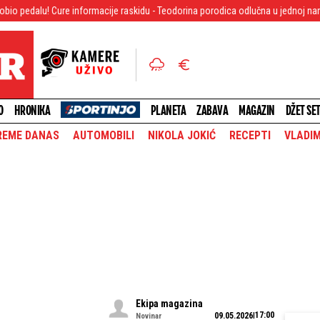
e informacije raskidu - Teodorina porodica odlučna u jednoj nameri!
Ulazi
O
HRONIKA
PLANETA
ZABAVA
MAGAZIN
DŽET SE
REME DANAS
AUTOMOBILI
NIKOLA JOKIĆ
RECEPTI
VLADIM
Ekipa magazina
17:00
09.05.2026
Novinar