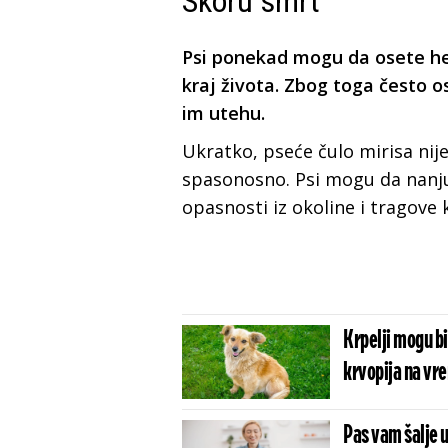
Skoru smrt
Psi ponekad mogu da osete hem
kraj života. Zbog toga često o
im utehu.
Ukratko, pseće čulo mirisa nij
spasonosno. Psi mogu da nanj
opasnosti iz okoline i tragove k
Krpelji mogu bi
krvopija na vr
Pas vam šalje u