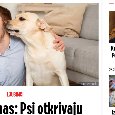
Kn
P
09.0
Shutterstock
LJUBIMCI
nas: Psi otkrivaju
I