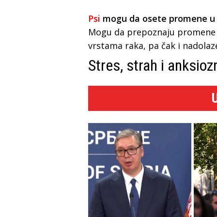
Psi
mogu da osete promene u mi
Mogu da prepoznaju promene 
vrstama raka, pa čak i nadola
Stres, strah i anksioz