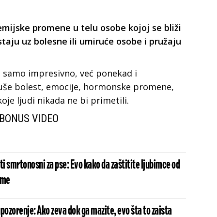
ijske promene u telu osobe kojoj se bliži
staju uz bolesne ili umiruće osobe i pružaju
e samo impresivno, već ponekad i
uše bolest, emocije, hormonske promene,
oje ljudi nikada ne bi primetili.
BONUS VIDEO
ti smrtonosni za pse: Evo kako da zaštitite ljubimce od
eme
pozorenje: Ako zeva dok ga mazite, evo šta to zaista