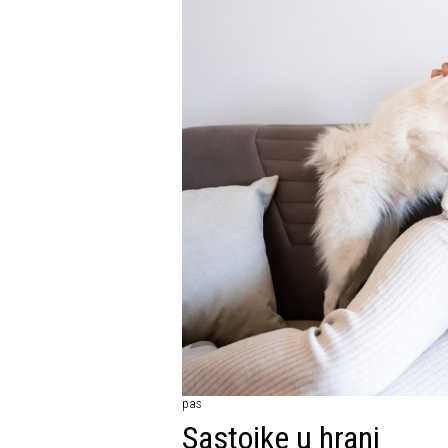
pas
Sastojke u hrani