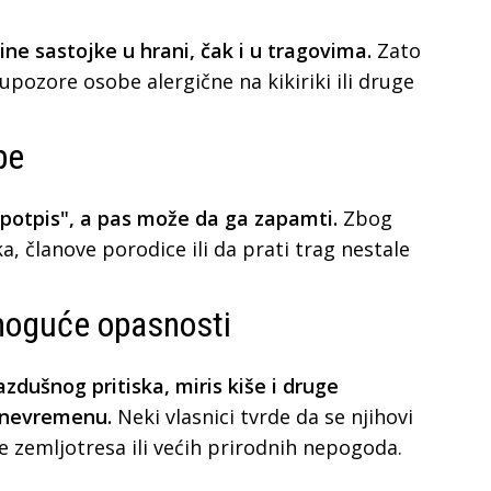
ne sastojke u hrani, čak i u tragovima.
Zato
pozore osobe alergične na kikiriki ili druge
be
"potpis", a pas može da ga zapamti.
Zbog
, članove porodice ili da prati trag nestale
moguće opasnosti
dušnog pritiska, miris kiše i druge
i nevremenu.
Neki vlasnici tvrde da se njihovi
e zemljotresa ili većih prirodnih nepogoda.