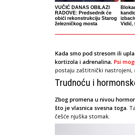
VUČIĆ DANAS OBILAZI
Blokad
RADOVE: Predsednik će
kandid
obići rekonstrukciju Starog
izbaci
železničkog mosta
Vidić,
Kada smo pod stresom ili upl
kortizola i adrenalina.
Psi mog
postaju zaštitnički nastrojeni, 
Trudnoću i hormons
Zbog promena u nivou hormona
što je vlasnica svesna toga
. T
češće njuška stomak.