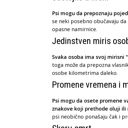
Psi mogu da prepoznaju pojedi
se neki posebno obučavaju da u
opasne namirnice.
Jedinstven miris oso
Svaka osoba ima svoj mirisni 
toga može da prepozna vlasnika
osobe kilometrima daleko.
Promene vremena i 
Psi mogu da osete promene vaz
znakove koji prethode oluji il
psi neobično ponašaju čak i pr