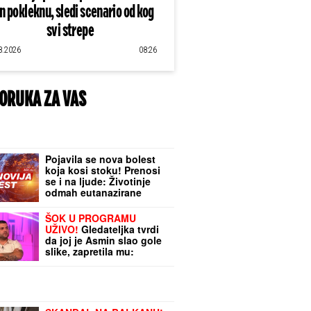
an pokleknu, sledi scenario od kog
svi strepe
8.2026
08:26
ORUKA ZA VAS
Pojavila se nova bolest
koja kosi stoku! Prenosi
se i na ljude: Životinje
odmah eutanazirane
ŠOK U PROGRAMU
UŽIVO!
Gledateljka tvrdi
da joj je Asmin slao gole
slike, zapretila mu:
"Vidimo se na sudu,
iskorišćavaš žene za
pare"