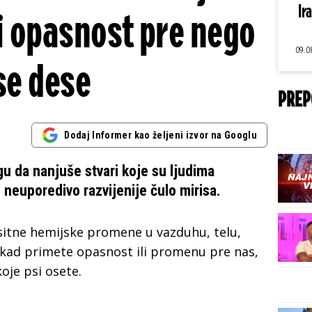
Ir
 i opasnost pre nego
09.0
se dese
PREP
Dodaj Informer kao željeni izvor na Googlu
gu da nanjuše stvari koje su ljudima
neuporedivo razvijenije čulo mirisa.
itne hemijske promene u vazduhu, telu,
ekad primete opasnost ili promenu pre nas,
koje psi osete.