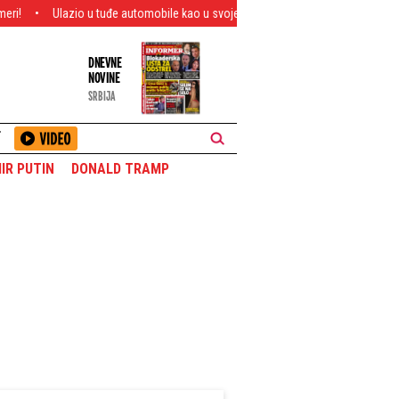
o u tuđe automobile kao u svoje, pa se još i nakrao para: Tužilaštvo priložilo hit
DNEVNE
NOVINE
SRBIJA
T
IR PUTIN
DONALD TRAMP