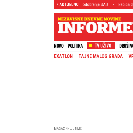
ina nabavlja moćni arsenal, čeka se odobrenje SAD
• AKTUELNO
Bebica dobio pedalu! Cur
NOVO
POLITIKA
DRUŠTV
EXATLON
TAJNE MALOG GRADA
V
MAGAZIN
LJUBIMCI