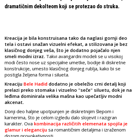
dramatičnim dekolteom koji se protezao do struka.
Kreacija je bila konstruisana tako da naglasi gornji deo
tela i ostavi snažan vizuelni efekat, a stilizovana je bez
klasičnog donjeg veša, što je dodatno pojačalo njen
smeli modni izraz.
Takvi avangardni modeli se u visokoj
modi često nose uz specijalne umetke, bodije ili diskretne
konstrukcije, umesto klasičnog donjeg rublja, kako bi se
postigla željena forma i silueta.
Kreaciju
Bele Hadid
dodatno je obeležio crni detalj koji
prelazi preko stomaka i vizuelno "seče" siluetu, dok je na
leđima dominirala velika mašna kao upečatljiv modni
akcenat.
Donji deo haljine upotpunjen je diskretnijim šlepom i
karnerima, što je celom izgledu dalo slojevit i razigran
karakter. Ova
kombinacija različitih elemenata spojila je
glamur i eleganciju
sa romantičnim detaljima i izraženom
dozom provokativnosti.