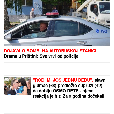
PORODILA SE ZVEZDA GRANDA
Plavokosa
pevačica donela na svet sina, roditelji dali ime sa
MOĆNIM ZNAČENJEM