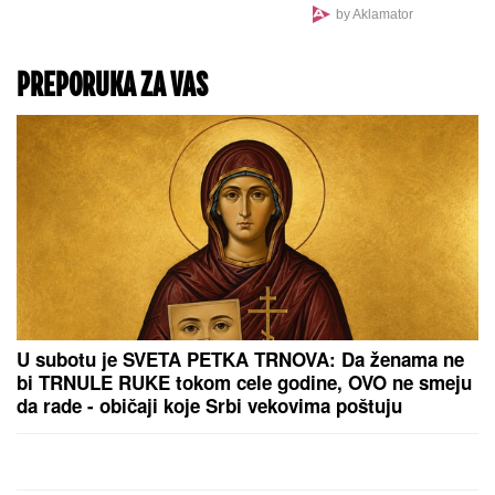
SPEKTAKL VEKA
Pomračenje Sunca moći
će da se vidi i iz Srbije:
Evo kada pogledati u
nebo i koliko će Sunce
biti zaklonjeno