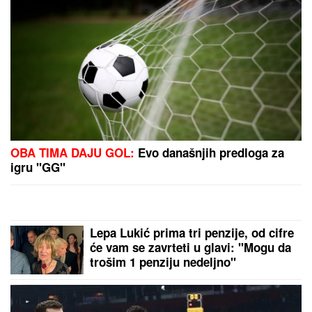
SU EVAKUISANI", otkrio koje
informacije ima
SRBI "PALI" U ŠPANIJI!
Maskirani jurili u ukradenim
limuzinama, izneli sef iz banke, pa dolijali u MEGA-
AKCIJI policije: Ojadili 9 provincija za desetine
hiljada evra!
Drama u Nišu! Marija zvala kliniku
zbog Miljane, nastao neviđeni haos