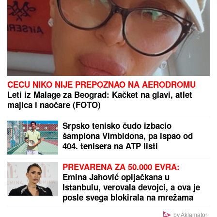
BIKINI
Uhvatili smo je u Crnoj Gori
na plaži: Dok ona spava Siniša uči
Željka da pliva, a Marija i Tića se
sunčaju (Video)
SIN BRUTALNO TUKAO MAJKU DO SMRTI!
Strašni
detalji jezivog zločina na Novom Beogradu: Nakon
ubistva pokušao da skoči sa terase!
Sumnja se da avion pao jer je