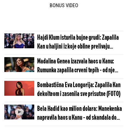
BONUS VIDEO
Hajdi Klum isturila bujne grudi: Zapalila
Kan u haljini iz koje obline prelivaju
(FOTO)
Madalina Genea izazvala haos u Kanu:
Rumunka zapalila crveni tepih - od nje
nema lepše (FOTO)
Bombastična Eva Longorija: Zapalila Kan
dekolteom i zasenila sve prisutne (FOTO)
Bela Hadid kao milion dolara: Manekenka
napravila haos u Kanu - od skandala do
elegancije (FOTO)