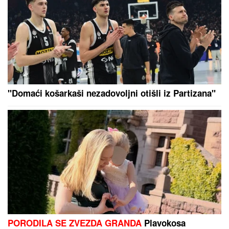
DRUGI DEO DANA DONOSI
PROMENU VREMENA:
Meteoalarm
uključen za celu Srbiju, ovi delovi će
biti prvi na udaru pljuskova i
grmljavine
OBA TIMA DAJU GOL:
Evo današnjih predloga za