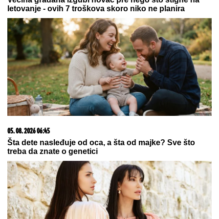
07. 08. 2026 06:50
OD MIKROFONA DO VULKANIZERSKE RADNJE! Naša
pevačica otkrila kako je zarađivala za život: Plata mi je
bila 500 maraka
06. 08. 2026 09:39
Marija (3) se igrala u dvorištu i samo je nestala: Posle
42 godine otac je pronašao, zanemeo je kada je saznao
gde je bila