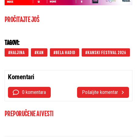
PROČITAJTE JOŠ
TAGOVI:
HALJINA
KAN
BELA HADID
KANSKI FESTIVAL 2026
Komentari
0 komentara
Pošaljite komentar
PREPORUČENE AI VESTI