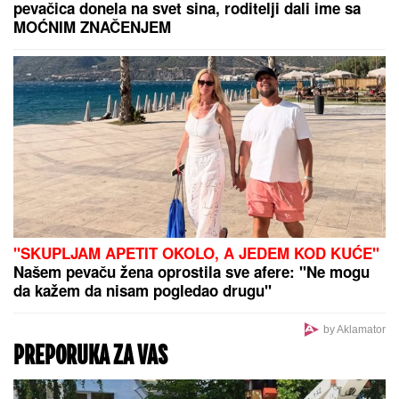
igru "GG"
Lepa Lukić prima tri penzije, od cifre
će vam se zavrteti u glavi: "Mogu da
trošim 1 penziju nedeljno"
"Domaći košarkaši nezadovoljni otišli iz Partizana"