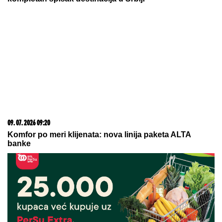
05. 08. 2026 06:45
Šta dete nasleđuje od oca, a šta od majke? Sve što
treba da znate o genetici
07. 08. 2026 06:52
TRG OD ORUŽJA POSTAJE MODNA PISTA! 'Fashion
Bang' u Kotoru 14. i 15. avgusta