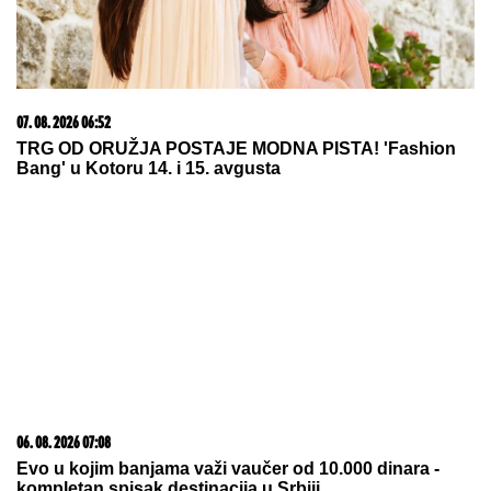
15. 07. 2026 07:44
Većina građana izgubi novac pre nego što stigne na
letovanje - ovih 7 troškova skoro niko ne planira