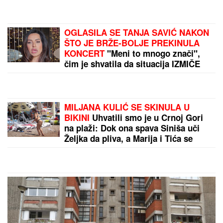
"RODI MI JOŠ JEDNU BEBU",
slavni
glumac (68) predložio supruzi (42)
da dobiju OSMO DETE - njena
reakcija je hit: Za 9 godina dočekali
su 4 SINA I 3 ĆERKE, ali on ne želi
da se zaustavi
NINA BADRIĆ SE SLIKA U
KUPAĆEM NA STENAMA
Napunila
54 godine i mami poglede na
čuvenom ostrvu (FOTO)