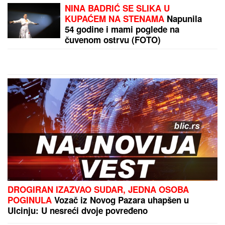
"SKUPLJAM APETIT OKOLO, A JEDEM KOD KUĆE"
Našem pevaču žena oprostila sve afere: "Ne mogu
da kažem da nisam pogledao drugu"
by Aklamator
PREPORUKA ZA VAS
DOJAVA O BOMBI NA AUTOBUSKOJ STANICI
Drama u Prištini: Sve vrvi od policije