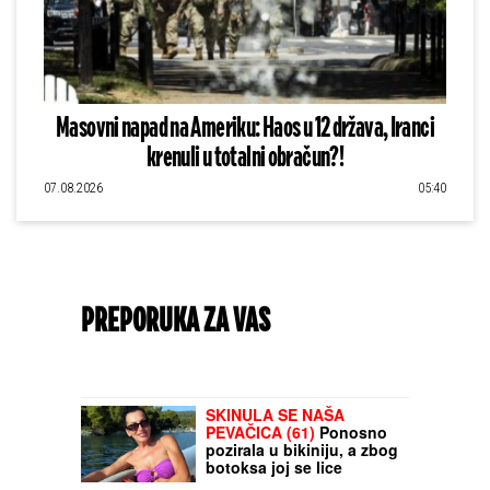
Masovni napad na Ameriku: Haos u 12 država, Iranci
krenuli u totalni obračun?!
07.08.2026
05:40
PREPORUKA ZA VAS