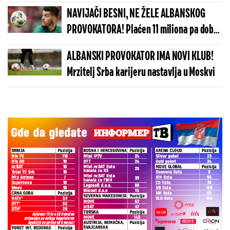
NAVIJAČI BESNI, NE ŽELE ALBANSKOG
PROVOKATORA! Plaćen 11 miliona pa dobio
brutalnu poruku
ALBANSKI PROVOKATOR IMA NOVI KLUB!
Mrzitelj Srba karijeru nastavlja u Moskvi