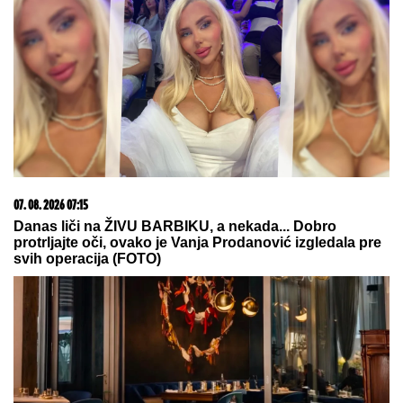
09. 07. 2026 09:20
Komfor po meri klijenata: nova linija paketa ALTA
banke
03. 08. 2026 07:31
25.000 kupaca već kupuje uz PerSu Extra. A ti? Saznaj
više