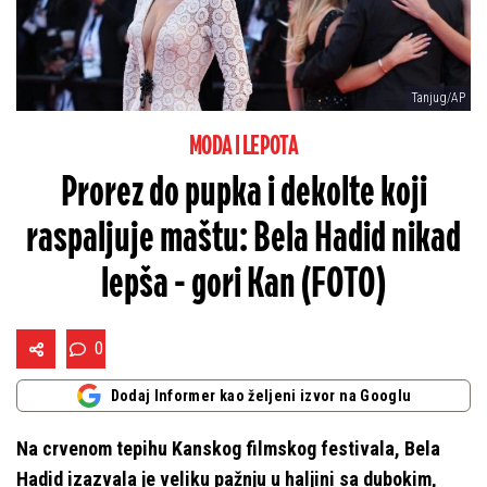
Tanjug/AP
MODA I LEPOTA
Prorez do pupka i dekolte koji
raspaljuje maštu: Bela Hadid nikad
lepša - gori Kan (FOTO)
0
Dodaj Informer kao željeni izvor na Googlu
Na crvenom tepihu Kanskog filmskog festivala, Bela
Hadid izazvala je veliku pažnju u haljini sa dubokim,