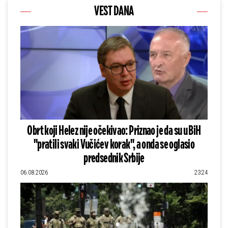
VEST DANA
Obrt koji Helez nije očekivao: Priznao je da su u BiH
"pratili svaki Vučićev korak", a onda se oglasio
predsednik Srbije
06.08.2026
23:24