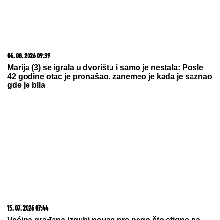
Srpsko tenisko čudo izbacio
šampiona Vimbldona, pa ispao od
404. tenisera na ATP listi
PREVARENA ZA 50.000 EVRA:
Emina Jahović opljačkana u
Istanbulu, verovala devojci, a ova je
posle svega blokirala na mrežama
by Aklamator