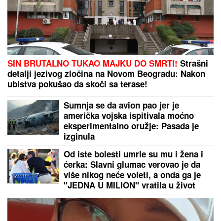
DROGIRAN IZAZVAO SUDAR, JEDNA OSOBA
POGINULA
Vozač iz Novog Pazara uhapšen u
Ulcinju: U nesreći dvoje povređeno
OGLASILA SE TANJA SAVIĆ NAKON
ŠTO JE BRŽE-BOLJE PREKINULA
KONCERT
"Meni to mnogo znači",
čim je shvatila da situacija IZMIČE
KONTROLI morala da reaguje
MILJANA KULIĆ SE SKINULA U