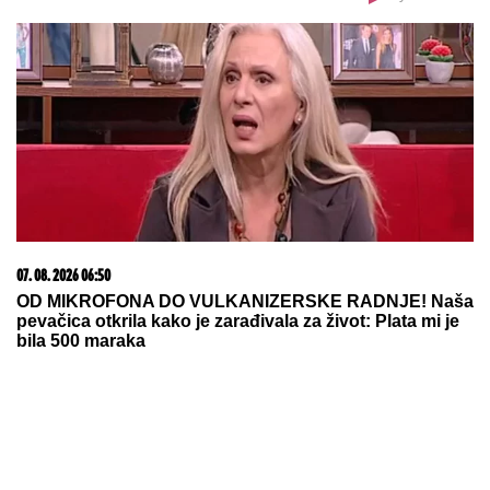
američka vojska ispitivala moćno
eksperimentalno oružje: Pasada je
izginula
Od iste bolesti umrle su mu i žena i
ćerka: Slavni glumac verovao je da
više nikog neće voleti, a onda ga je
"JEDNA U MILION" vratila u život
CECU NIKO NIJE PREPOZNAO NA AERODROMU
Leti iz Malage za Beograd: Kačket na glavi, atlet
majica i naočare (FOTO)