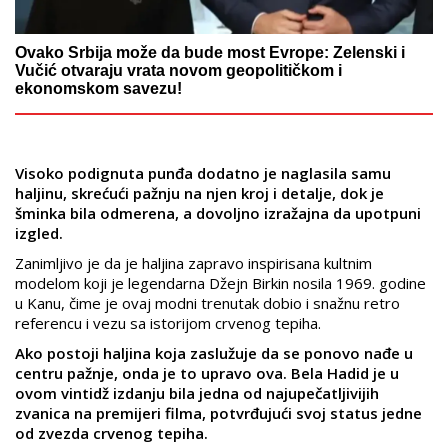
Ovako Srbija može da bude most Evrope: Zelenski i
Vučić otvaraju vrata novom geopolitičkom i
ekonomskom savezu!
Visoko podignuta punđa dodatno je naglasila samu
haljinu, skrećući pažnju na njen kroj i detalje, dok je
šminka bila odmerena, a dovoljno izražajna da upotpuni
izgled.
Zanimljivo je da je haljina zapravo inspirisana kultnim
modelom koji je legendarna Džejn Birkin nosila 1969. godine
u Kanu, čime je ovaj modni trenutak dobio i snažnu retro
referencu i vezu sa istorijom crvenog tepiha.
Ako postoji haljina koja zaslužuje da se ponovo nađe u
centru pažnje, onda je to upravo ova. Bela Hadid je u
ovom vintidž izdanju bila jedna od najupečatljivijih
zvanica na premijeri filma, potvrđujući svoj status jedne
od zvezda crvenog tepiha.