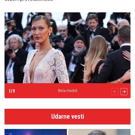
Bela Hadid
1
/
9
Udarne vesti