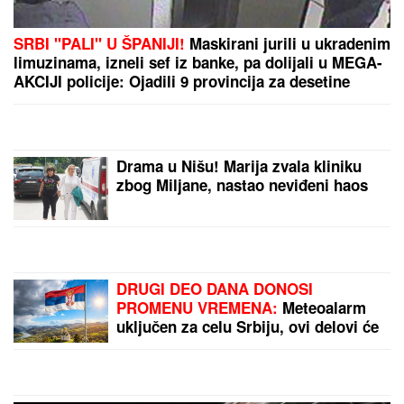
U subotu je SVETA PETKA TRNOVA: Da ženama ne
bi TRNULE RUKE tokom cele godine, OVO ne smeju
da rade - običaji koje Srbi vekovima poštuju
Danas je praznik USPENJA SVETE
ANE, majke Presvete Bogorodice:
Žene obavezno treba da URADE OVO
za potomstvo i harmoničan brak
"UZNEMIREN SAM, BRAT MI JE
OKRUŽEN POŽARIMA"
Darko
Tanasijević očajan zbog loše
situacije u Deliblatskoj peščari: "SVI