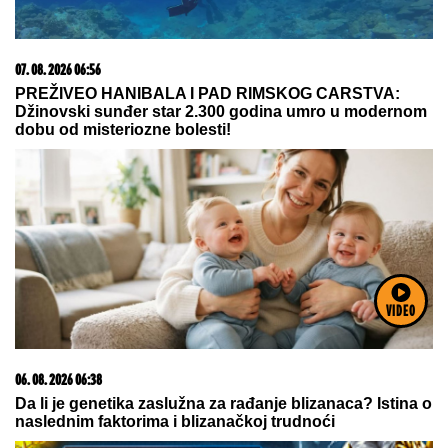
07. 08. 2026 07:15
Danas liči na ŽIVU BARBIKU, a nekada... Dobro
protrljajte oči, ovako je Vanja Prodanović izgledala pre
svih operacija (FOTO)
VIDEO
23. 07. 2026 12:47
Letnje večeri u gradu više nisu rezervisane za vikend:
Zašto sve više ljudi bira večeru koja se spontano
pretvori u druženje