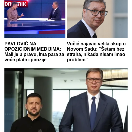
PAVLOVIĆ NA
Vučić najavio veliki skup u
OPOZICIONIM MEDIJIMA:
Novom Sadu: "Šetam bez
Mali je u pravu, ima para za
straha, nikada nisam imao
veće plate i penzije
problem"