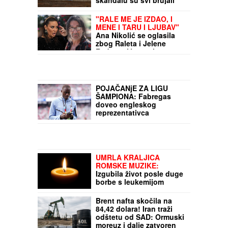
skandalu su svi brujali
"RALE ME JE IZDAO, I
MENE I TARU I LJUBAV"
Ana Nikolić se oglasila
zbog Raleta i Jelene
Radanović - posle
njegove izjave van sebe
POJAČANjE ZA LIGU
ŠAMPIONA: Fabregas
doveo engleskog
reprezentativca
UMRLA KRALJICA
ROMSKE MUZIKE:
Izgubila život posle duge
borbe s leukemijom
Brent nafta skočila na
84,42 dolara! Iran traži
odštetu od SAD: Ormuski
moreuz i dalje zatvoren