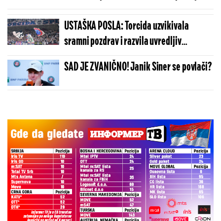
USTAŠKA POSLA: Torcida uzvikivala
sramni pozdrav i razvila uvredljiv
transparent o Srbima i Oluji
SAD JE ZVANIČNO! Janik Siner se povlači?