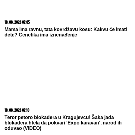
10. 08. 2026 07:05
Mama ima ravnu, tata kovrdžavu kosu: Kakvu će imati
dete? Genetika ima iznenađenje
10. 08. 2026 07:10
Teror petoro blokadera u Kragujevcu! Šaka jada
blokadera htela da pokvari 'Expo karavan', narod ih
oduvao (VIDEO)