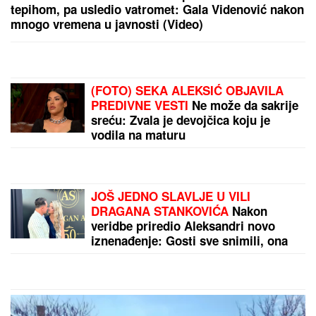
tepihom, pa usledio vatromet: Gala Videnović nakon
mnogo vremena u javnosti (Video)
(FOTO) SEKA ALEKSIĆ OBJAVILA
PREDIVNE VESTI
Ne može da sakrije
sreću: Zvala je devojčica koju je
vodila na maturu
JOŠ JEDNO SLAVLJE U VILI
DRAGANA STANKOVIĆA
Nakon
veridbe priredio Aleksandri novo
iznenađenje: Gosti sve snimili, ona
nije mogla da sakrije šok (Video)