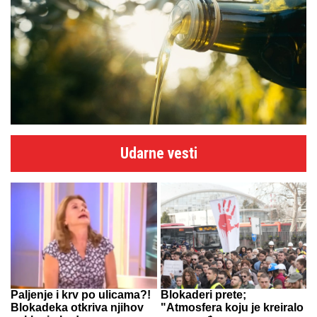
Udarne vesti
Paljenje i krv po ulicama?!
Blokaderi prete;
Blokadeka otkriva njihov
"Atmosfera koju je kreiralo