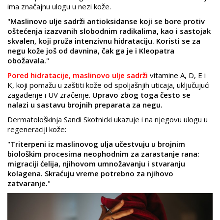
ima značajnu ulogu u nezi kože.
"
Maslinovo ulje sadrži antioksidanse koji se bore protiv
oštećenja izazvanih slobodnim radikalima, kao i sastojak
skvalen, koji pruža intenzivnu hidrataciju. Koristi se za
negu kože još od davnina, čak ga je i Kleopatra
obožavala.
"
Pored hidratacije, maslinovo ulje sadrži
vitamine A, D, E i
K, koji pomažu u zaštiti kože od spoljašnjih uticaja, uključujući
zagađenje i UV zračenje.
Upravo zbog toga često se
nalazi u sastavu brojnih preparata za negu.
Dermatološkinja Sandi Skotnicki ukazuje i na njegovu ulogu u
regeneraciji kože:
"
Triterpeni iz maslinovog ulja učestvuju u brojnim
biološkim procesima neophodnim za zarastanje rana:
migraciji ćelija, njihovom umnožavanju i stvaranju
kolagena. Skraćuju vreme potrebno za njihovo
zatvaranje.
"