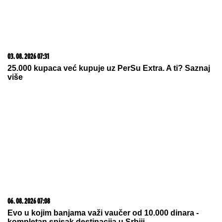
03. 08. 2026 07:31
25.000 kupaca već kupuje uz PerSu Extra. A ti? Saznaj
više
06. 08. 2026 07:08
Evo u kojim banjama važi vaučer od 10.000 dinara -
kompletan spisak destinacija u Srbiji