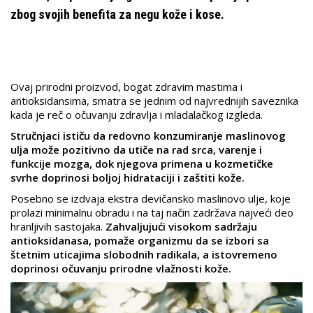
zbog svojih benefita za negu kože i kose.
Ovaj prirodni proizvod, bogat zdravim mastima i
antioksidansima, smatra se jednim od najvrednijih saveznika
kada je reč o očuvanju zdravlja i mladalačkog izgleda.
Stručnjaci ističu da redovno konzumiranje maslinovog
ulja može pozitivno da utiče na rad srca, varenje i
funkcije mozga, dok njegova primena u kozmetičke
svrhe doprinosi boljoj hidrataciji i zaštiti kože.
Posebno se izdvaja ekstra devičansko maslinovo ulje, koje
prolazi minimalnu obradu i na taj način zadržava najveći deo
hranljivih sastojaka.
Zahvaljujući visokom sadržaju
antioksidanasa, pomaže organizmu da se izbori sa
štetnim uticajima slobodnih radikala, a istovremeno
doprinosi očuvanju prirodne vlažnosti kože.