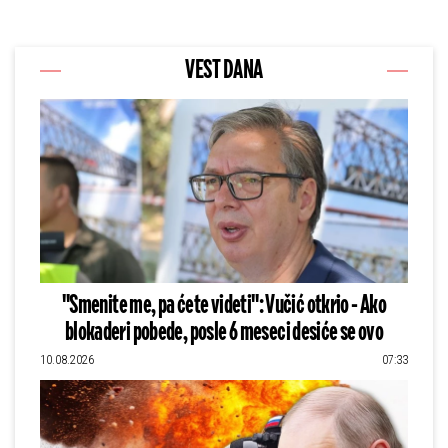
VEST DANA
"Smenite me, pa ćete videti": Vučić otkrio - Ako
blokaderi pobede, posle 6 meseci desiće se ovo
10.08.2026
07:33