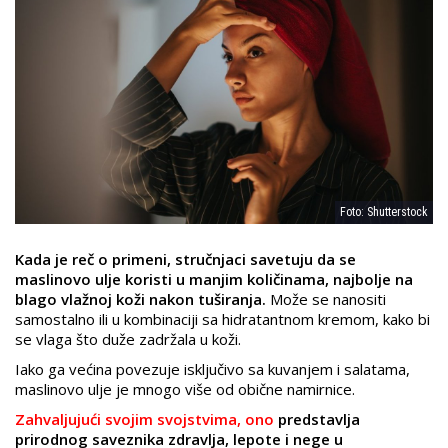
Foto: Shutterstock
Kada je reč o primeni, stručnjaci savetuju da se
maslinovo ulje koristi u manjim količinama, najbolje na
blago vlažnoj koži nakon tuširanja.
Može se nanositi
samostalno ili u kombinaciji sa hidratantnom kremom, kako bi
se vlaga što duže zadržala u koži.
Iako ga većina povezuje isključivo sa kuvanjem i salatama,
maslinovo ulje je mnogo više od obične namirnice.
Zahvaljujući svojim svojstvima, ono
predstavlja
prirodnog saveznika zdravlja, lepote i nege u