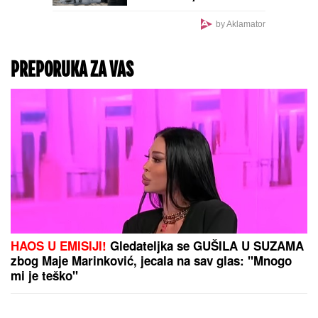
by Aklamator
PREPORUKA ZA VAS
HAOS U EMISIJI!
Gledateljka se GUŠILA U SUZAMA
zbog Maje Marinković, jecala na sav glas: "Mnogo
mi je teško"