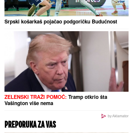
Srpski košarkaš pojačao podgoričku Budućnost
ZELENSKI TRAŽI POMOĆ:
Tramp otkrio šta
Vašington više nema
by Aklamator
PREPORUKA ZA VAS