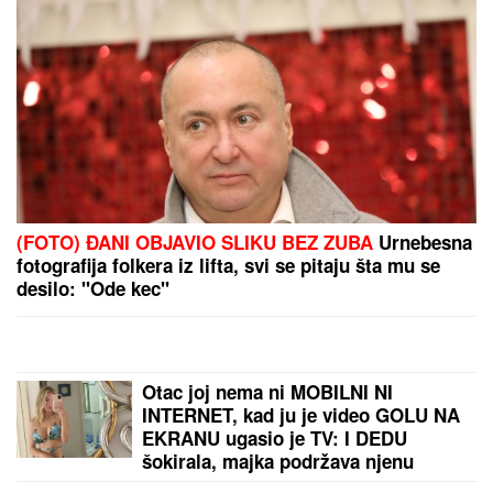
(FOTO) ĐANI OBJAVIO SLIKU BEZ ZUBA
Urnebesna
fotografija folkera iz lifta, svi se pitaju šta mu se
desilo: "Ode kec"
Otac joj nema ni MOBILNI NI
INTERNET, kad ju je video GOLU NA
EKRANU ugasio je TV: I DEDU
šokirala, majka podržava njenu
karijeru! Ovo je "obična" porodica