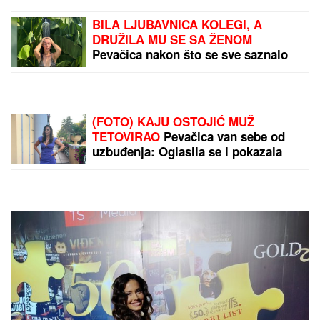
BILA LJUBAVNICA KOLEGI, A
DRUŽILA MU SE SA ŽENOM
Pevačica nakon što se sve saznalo
otišla iz Srbije: Sada se skinula i
pokazala brutalno telo
(FOTO) KAJU OSTOJIĆ MUŽ
TETOVIRAO
Pevačica van sebe od
uzbuđenja: Oglasila se i pokazala
ogroman portret na Miloševom telu