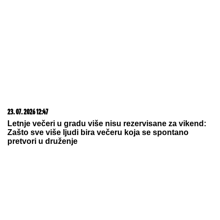
23. 07. 2026 12:47
Letnje večeri u gradu više nisu rezervisane za vikend:
Zašto sve više ljudi bira večeru koja se spontano
pretvori u druženje
07. 08. 2026 09:14
Сазнања „Политике”: Црна Гора следећа у војном
савезу Загреба, Тиране и Приштине