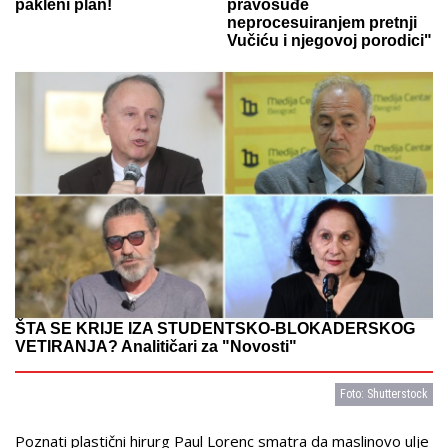
pakleni plan!
pravosuđe
neprocesuiranjem pretnji
Vučiću i njegovoj porodici"
ŠTA SE KRIJE IZA STUDENTSKO-BLOKADERSKOG
VETIRANJA? Analitičari za "Novosti"
Foto: Shutterstock
Poznati plastični hirurg Paul Lorenc smatra da maslinovo ulje