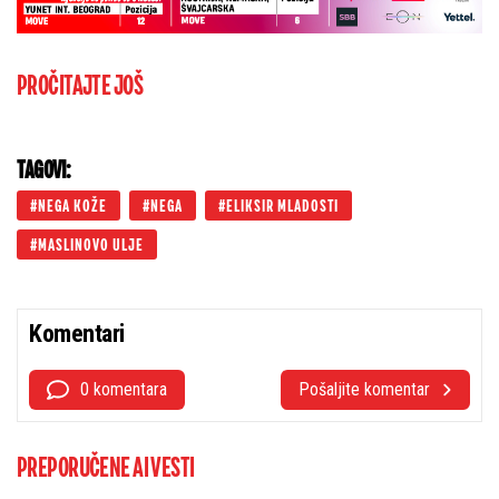
PROČITAJTE JOŠ
TAGOVI:
NEGA KOŽE
NEGA
ELIKSIR MLADOSTI
MASLINOVO ULJE
Komentari
0 komentara
Pošaljite komentar
PREPORUČENE AI VESTI