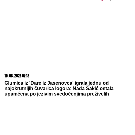
10. 08. 2026 07:18
Glumica iz 'Dare iz Jasenovca' igrala jednu od
najokrutnijih čuvarica logora: Nada Šakić ostala
upamćena po jezivim svedočenjima preživelih