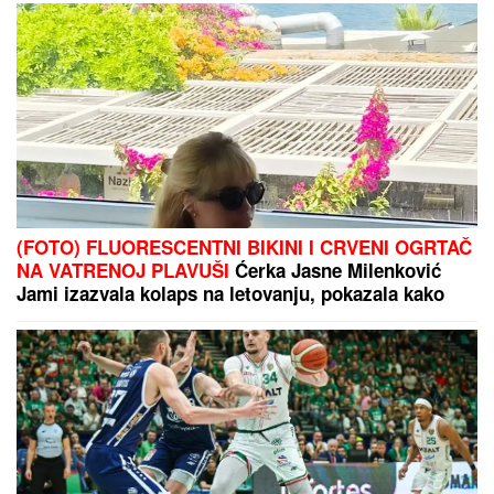
(FOTO) FLUORESCENTNI BIKINI I CRVENI OGRTAČ
NA VATRENOJ PLAVUŠI
Ćerka Jasne Milenković
Jami izazvala kolaps na letovanju, pokazala kako
uživa