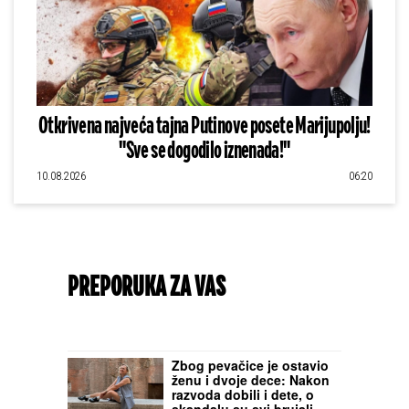
Otkrivena najveća tajna Putinove posete Marijupolju!
"Sve se dogodilo iznenada!"
10.08.2026
06:20
PREPORUKA ZA VAS
Zbog pevačice je ostavio
ženu i dvoje dece: Nakon
razvoda dobili i dete, o