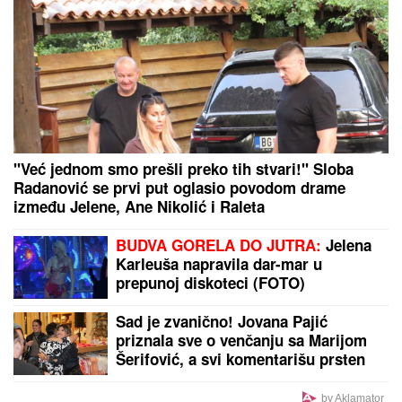
"Već jednom smo prešli preko tih stvari!" Sloba
Radanović se prvi put oglasio povodom drame
između Jelene, Ane Nikolić i Raleta
BUDVA GORELA DO JUTRA:
Jelena
Karleuša napravila dar-mar u
prepunoj diskoteci (FOTO)
Sad je zvanično! Jovana Pajić
priznala sve o venčanju sa Marijom
Šerifović, a svi komentarišu prsten
by Aklamator