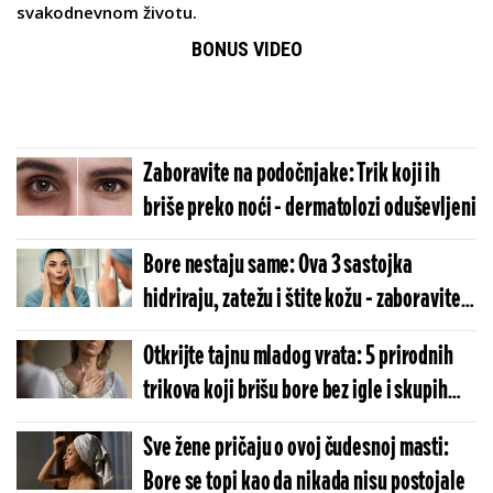
svakodnevnom životu.
BONUS VIDEO
Zaboravite na podočnjake: Trik koji ih
briše preko noći - dermatolozi oduševljeni
Bore nestaju same: Ova 3 sastojka
hidriraju, zatežu i štite kožu - zaboravite
na botoks
Otkrijte tajnu mladog vrata: 5 prirodnih
trikova koji brišu bore bez igle i skupih
tretmana
Sve žene pričaju o ovoj čudesnoj masti:
Bore se topi kao da nikada nisu postojale