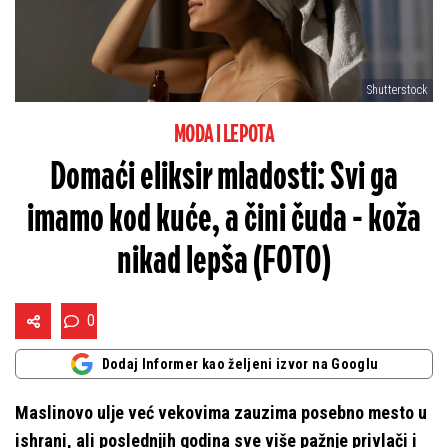
Shutterstock
MODA I LEPOTA
Domaći eliksir mladosti: Svi ga
imamo kod kuće, a čini čuda - koža
nikad lepša (FOTO)
0
Dodaj Informer kao željeni izvor na Googlu
Maslinovo ulje već vekovima zauzima posebno mesto u
ishrani, ali poslednjih godina sve više pažnje privlači i