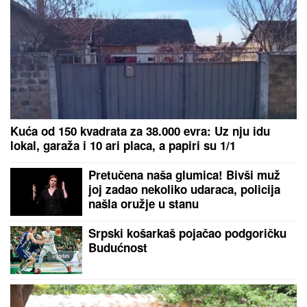
Kuća od 150 kvadrata za 38.000 evra: Uz nju idu
lokal, garaža i 10 ari placa, a papiri su 1/1
Pretučena naša glumica! Bivši muž
joj zadao nekoliko udaraca, policija
našla oružje u stanu
Srpski košarkaš pojačao podgoričku
Budućnost