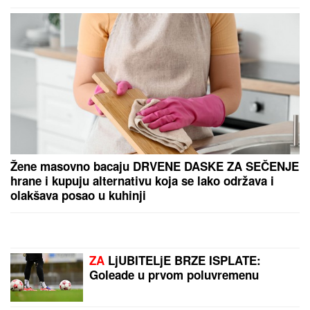
Žene masovno bacaju DRVENE DASKE ZA SEČENJE
hrane i kupuju alternativu koja se lako održava i
olakšava posao u kuhinji
ZA
LjUBITELjE BRZE ISPLATE:
Goleade u prvom poluvremenu