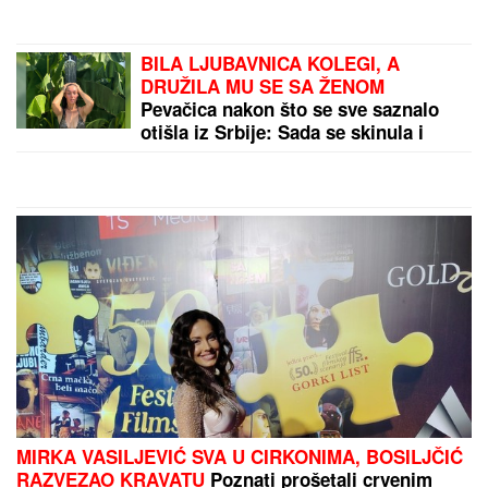
NAJVEĆE UZDANICE HOLIVUDA
BILA LJUBAVNICA KOLEGI, A
DRUŽILA MU SE SA ŽENOM
Pevačica nakon što se sve saznalo
otišla iz Srbije: Sada se skinula i
pokazala brutalno telo
MIRKA VASILJEVIĆ SVA U CIRKONIMA, BOSILJČIĆ
RAZVEZAO KRAVATU
Poznati prošetali crvenim