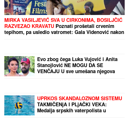
MIRKA VASILJEVIĆ SVA U CIRKONIMA, BOSILJČIĆ
RAZVEZAO KRAVATU
Poznati prošetali crvenim
tepihom, pa usledio vatromet: Gala Videnović nakon
mnogo vremena u javnosti (Video)
Evo zbog čega Luka Vujović i Anita
Stanojlović NE MOGU DA SE
VENČAJU U sve umešana njegova
bivša žena: "Mora da dođe u
Beograd"
UPRKOS SKANDALOZNOM SISTEMU
TAKMIČENjA I PLjAČKI VEKA:
Medalja srpskih vaterpolista u
Zagrebu