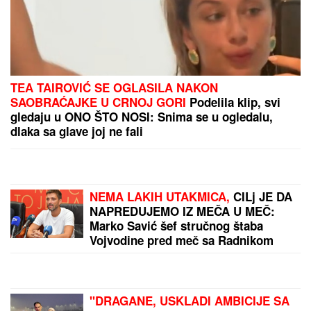
Dnevni horoskop za petak, 7. avgust: Vagi preti
LJUBAVNI ZEMLJOTRES, a rođeni u ovom znaku
opasno rizikuju na poslu
OVO JE SPISAK UČESNIKA "ELITE
10"
Haos u najavi! Filip Car i Anđela
potpisali ugovore, a šuška se da u
Belu kuću stižu i ONI
ISIDORA ISPRED POLICIJSKE