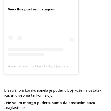
View this post on Instagram
A post shared by Mary Phillips (@maryphillips)
U završnom koraku nanela je puder u boji kože na ostatak
lica, ali u veoma tankom sloju.
- Ne volim mnogo pudera, samo da postavim bazu
-
naglasila je.