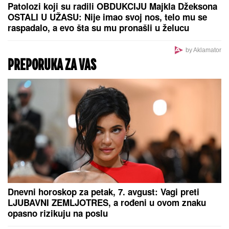
SVET PUCA NA DVA DELA, IRANU NOŽ U LEĐA:
Šta
zaista znači pakt Saudijske Arabije, Turske i
Pakistana?
Slavlje u domu Davida Dragojevića: Život im se
promenio potpuno! (FOTO)