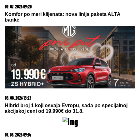
Jaka oluja praćena pljuskovima pogodila zapadne i
centralne delove Rumunije
TEPISI POPADIJE IVANE STIGLI I NA
KANSKI FESTIVAL:
Od vune srpskih
ovaca jedna preduzimljiva žena iz
Drugovca kraj Smedereva pravi čuda
Skandal na RTS-u: Navijači Partizana
pobesneli zbog poznatog
komentatora (VIDEO)
by Aklamator