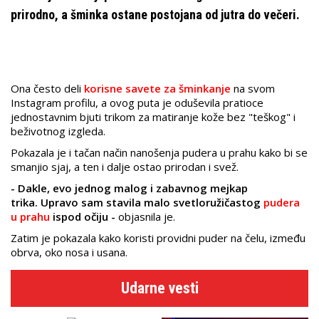
prirodno, a šminka ostane postojana od jutra do večeri.
Ona često deli
korisne savete za šminkanje
na svom
Instagram profilu, a ovog puta je oduševila pratioce
jednostavnim bjuti trikom za matiranje kože bez "teškog" i
beživotnog izgleda.
Pokazala je i tačan način nanošenja pudera u prahu kako bi se
smanjio sjaj, a ten i dalje ostao prirodan i svež.
- Dakle, evo jednog malog i zabavnog mejkap
trika.
Upravo sam stavila malo svetloružičastog
pudera
u prahu
ispod očiju -
objasnila je.
Zatim je pokazala kako koristi providni puder na čelu, između
obrva, oko nosa i usana.
Udarne vesti