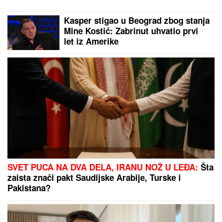
Nikolić pretila zbog Raleta - poslala joj jezive
poruke
"Teror traje 15 godina" Pevačica
ponovo brutalno pretučena:
"Manijaci će me osakatiti"
"PLAŠIM SE SMRTI"
Pevačica (73) u
panici nakon smrti kolega: "Velika
sam kukavica, mužu ne smem ni da
pomenem kupovinu grobnice"