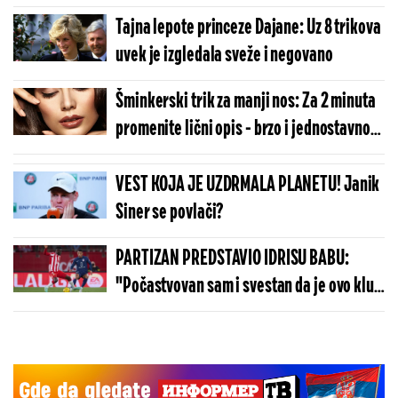
savršeno (VIDEO)
Tajna lepote princeze Dajane: Uz 8 trikova
uvek je izgledala sveže i negovano
Šminkerski trik za manji nos: Za 2 minuta
promenite lični opis - brzo i jednostavno
(VIDEO)
VEST KOJA JE UZDRMALA PLANETU! Janik
Siner se povlači?
PARTIZAN PREDSTAVIO IDRISU BABU:
"Počastvovan sam i svestan da je ovo klub
sa velikom istorijom"