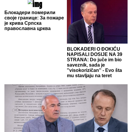
Блокадери померили
своје границе: За пожаре
је крива Српска
православна црква
BLOKADERI O ĐOKIĆU
NAPISALI DOSIJE NA 39
STRANA: Do juče im bio
saveznik, sada je
''visokorizičan'' - Evo šta
mu stavljaju na teret