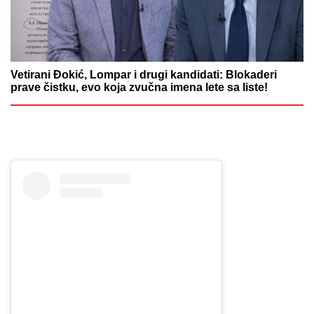
Vetirani Đokić, Lompar i drugi kandidati: Blokaderi
prave čistku, evo koja zvučna imena lete sa liste!