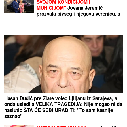
STANICE
Prvo oglašavanje žene
Sergeja Trifunovića nakon što su
ZVALI NADLEŽNE zbog nje: "Samo
zato sam došla"
TEA TAIROVIĆ SE OGLASILA NAKON
SAOBRAĆAJKE U CRNOJ GORI
Podelila klip, svi
gledaju u ONO ŠTO NOSI: Snima se u ogledalu,
dlaka sa glave joj ne fali