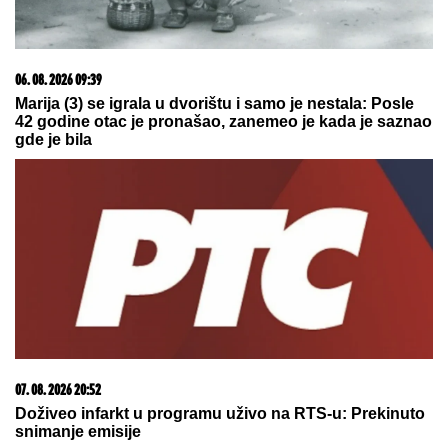
03. 08. 2026 07:31
25.000 kupaca već kupuje uz PerSu Extra. A ti? Saznaj
više