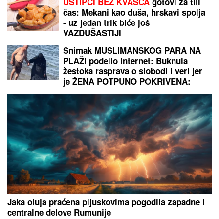
NEMA LAKIH UTAKMICA,
CILj JE DA
NAPREDUJEMO IZ MEČA U MEČ:
Marko Savić šef stručnog štaba
Vojvodine pred meč sa Radnikom
"DRAGANE, USKLADI AMBICIJE SA
SVOJOM KONDICIJOM I
MUNICIJOM"
Jovana Jeremić
prozvala bivšeg i njegovu verenicu, a
on poručuje šta mu je JEDINO
VAŽNO: "U tome je istina"