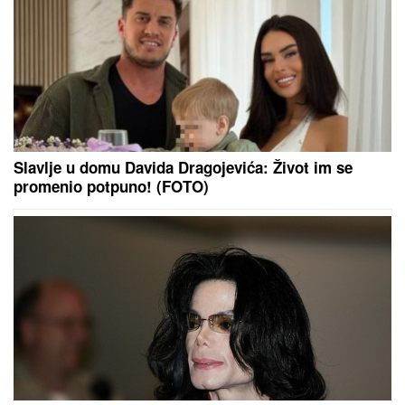
Stranci izabrali 10 specijaliteta koje morate probati
u Beogradu: Evo koje jelo ih je potpuno osvojilo!
Kasper stigao u Beograd zbog stanja
Mine Kostić: Zabrinut uhvatio prvi
let iz Amerike