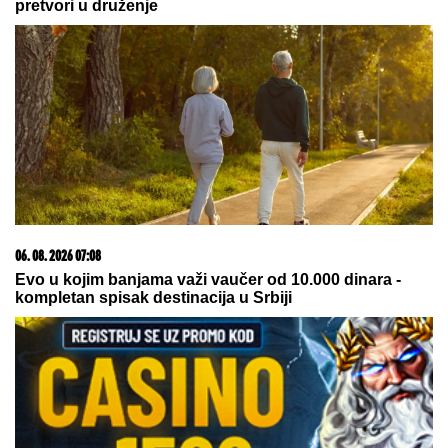
03. 08. 2026 13:23
Hibrid broj 1 koji osvaja Evropu, sada po specijalnoj
akcijskoj ceni od 19.990€ do 31.8.
07. 08. 2026 09:14
Сазнања „Политике”: Црна Гора следећа у војном
савезу Загреба, Тиране и Приштине
07. 08. 2026 15:07
Блокадери померили своје границе: За пожаре је
крива Српска православна црква