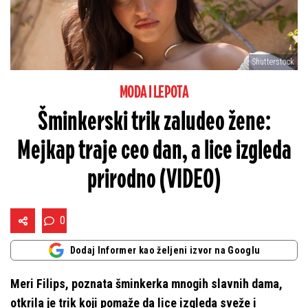
Shutterstock
MODA I LEPOTA
Šminkerski trik zaludeo žene:
Mejkap traje ceo dan, a lice izgleda
prirodno (VIDEO)
0
Dodaj Informer kao željeni izvor na Googlu
Meri Filips, poznata šminkerka mnogih slavnih dama,
otkrila je trik koji pomaže da lice izgleda sveže i