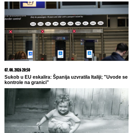
06. 08. 2026 07:08
Evo u kojim banjama važi vaučer od 10.000 dinara -
kompletan spisak destinacija u Srbiji
20. 07. 2026 08:04
REGISTRUJ SE UZ PROMO KOD CASINO Preuzmi
1500 BESPLATNIH SPINOVA