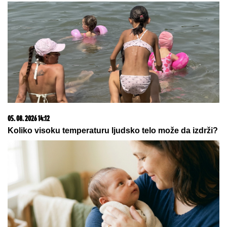
07. 08. 2026 20:50
Sukob u EU eskalira: Španija uzvratila Italiji; "Uvode se
kontrole na granici"
06. 08. 2026 09:39
Marija (3) se igrala u dvorištu i samo je nestala: Posle
42 godine otac je pronašao, zanemeo je kada je saznao
gde je bila