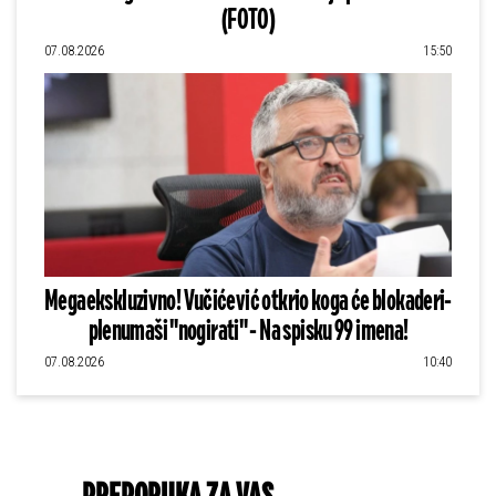
(FOTO)
07.08.2026
15:50
Megaekskluzivno! Vučićević otkrio koga će blokaderi-
plenumaši "nogirati" - Na spisku 99 imena!
07.08.2026
10:40