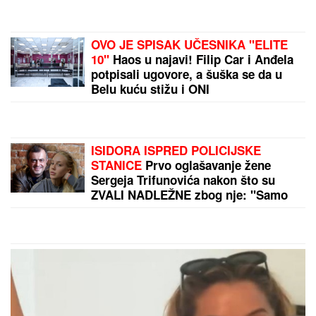
Patolozi koji su radili OBDUKCIJU Majkla Džeksona
OSTALI U UŽASU: Nije imao svoj nos, telo mu se
raspadalo, a evo šta su mu pronašli u želucu
by Aklamator
PREPORUKA ZA VAS