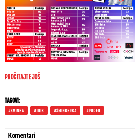
PROČITAJTE JOŠ
TAGOVI:
SMINKA
TRIK
ŠMINKERKA
PUDER
Komentari