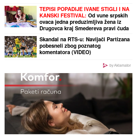
Hasan Dudić pre Zlate voleo Ljiljanu iz Sarajeva, a
onda usledila VELIKA TRAGEDIJA: Nije mogao ni da
naslutio ŠTA ĆE SEBI URADITI: "To sam kasnije
saznao"
UŠTIPCI BEZ KVASCA
gotovi za tili
čas: Mekani kao duša, hrskavi spolja
- uz jedan trik biće još
VAZDUŠASTIJI
Snimak MUSLIMANSKOG PARA NA
PLAŽI podelio internet: Buknula
žestoka rasprava o slobodi i veri jer
je ŽENA POTPUNO POKRIVENA:
"On šeta golog stomaka, dok ona ne
može da diše"