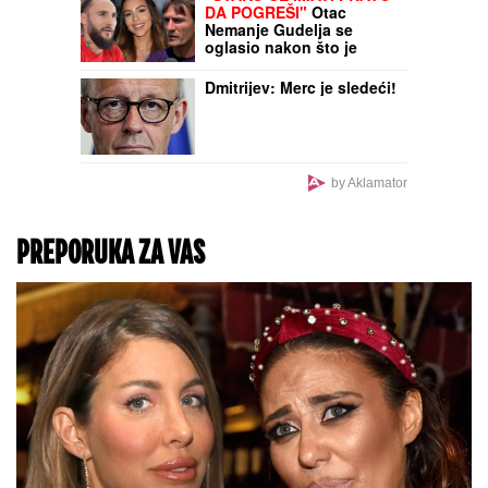
Saznajemo: Obezbeđenje
hitno reagovalo zbog
SUMNJE NA KRAĐU, pa
joj pisali krivičnu prijavu
SVI BRUJE O NJENOM
ULASKU U ELITU 10
Napravila najveću
prevaru u rijalitiju, pa
nestala iz Srbije: Kuća u
kojoj je živela napuštena,
a jedna stvar zapala za
oko pratiocima