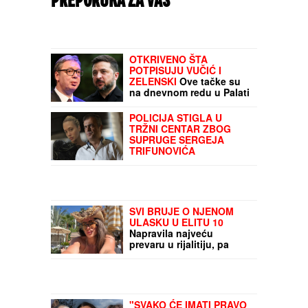
PREPORUKA ZA VAS
OTKRIVENO ŠTA
POTPISUJU VUČIĆ I
ZELENSKI
Ove tačke su
na dnevnom redu u Palati
Srbija, a evo kada se
tačno sastaju dvojica
POLICIJA STIGLA U
lidera
TRŽNI CENTAR ZBOG
SUPRUGE SERGEJA
TRIFUNOVIĆA