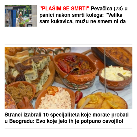
restoran na Bojani, a evo šta je
pripalo bivšoj supruzi posle razvoda
"DA TI UNIŠTIM I OVAJ BRAK, PA TE
OTERAM U DOM ZA MAJKE SA
DECOM KOJE NEMAJU ZA ŽIVOT" U
jeku pretnji ženi Slobe Radanovića,
Ana Nikolić se oglasila: "Ne govori
ništa!"
(FOTO) NALAZI SE DALEKO OD BEOGRADA
Prva
objava Jelene Radanović nakon što joj je Ana