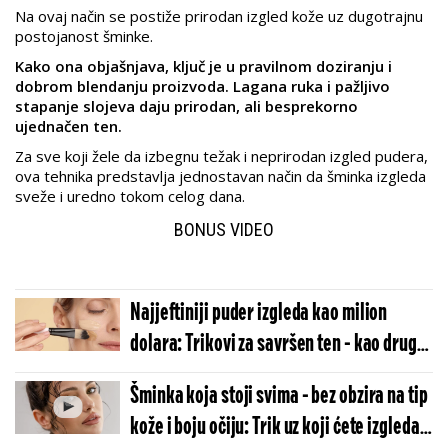
Na ovaj način se postiže prirodan izgled kože uz dugotrajnu
postojanost šminke.
Kako ona objašnjava, ključ je u pravilnom doziranju i
dobrom blendanju proizvoda. Lagana ruka i pažljivo
stapanje slojeva daju prirodan, ali besprekorno
ujednačen ten.
Za sve koji žele da izbegnu težak i neprirodan izgled pudera,
ova tehnika predstavlja jednostavan način da šminka izgleda
sveže i uredno tokom celog dana.
BONUS VIDEO
Najjeftiniji puder izgleda kao milion
dolara: Trikovi za savršen ten - kao druga
koža
Šminka koja stoji svima - bez obzira na tip
kože i boju očiju: Trik uz koji ćete izgledati