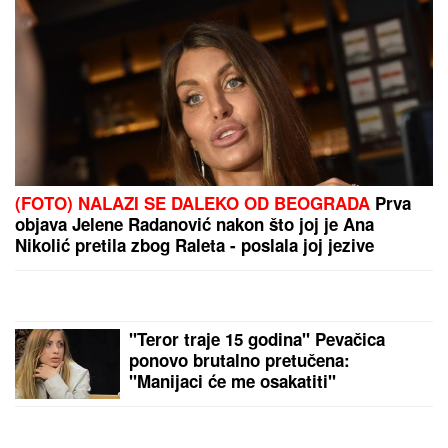
PREPORUKA ZA VAS
"HITNO PODNOSIMO PRIJAVU ZA KRIVIČNO DELO"
Oglasio se advokat Jelene Radanović nakon jezivih
pretnji koje je dobila od Ane Nikolić: "To je sramno"
BIVŠI FUDBALER JE OVAKO
INVESTIRAO ZARAĐENE MILIONE
Kupio staru kuću u Igalu i otvorio