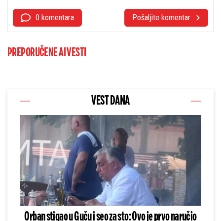
0 komentara
Pošaljite komentar
PREPORUČENE AI VESTI
VEST DANA
Orban stigao u Guču i seo za sto: Ovo je prvo naručio