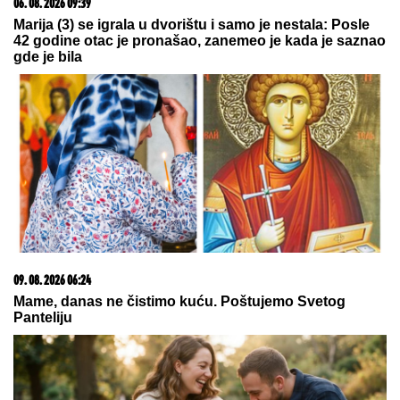
09. 08. 2026 06:26
Da li deca nasleđuju otpornost na stres? Evo šta kaže
nauka