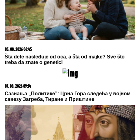
09. 08. 2026 06:20
Brutalno udarila protivnicu, pa zapalila mreže objavom:
"Privilegijha belaca" VIDEO
06. 08. 2026 07:08
Evo u kojim banjama važi vaučer od 10.000 dinara -
kompletan spisak destinacija u Srbiji