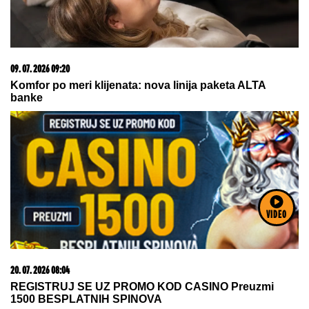
15. 07. 2026 07:44
Većina građana izgubi novac pre nego što stigne na
letovanje - ovih 7 troškova skoro niko ne planira
VIDEO