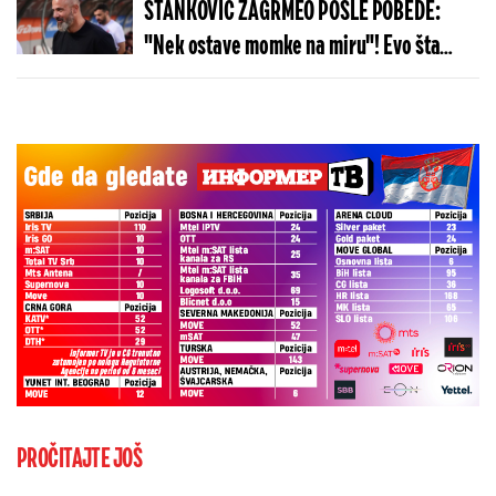
STANKOVIĆ ZAGRMEO POSLE POBEDE:
"Nek ostave momke na miru"! Evo šta
kaže o isključenju golmana!
PROČITAJTE JOŠ