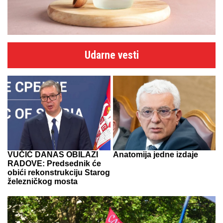
Udarne vesti
VUČIĆ DANAS OBILAZI
Anatomija jedne izdaje
RADOVE: Predsednik će
obići rekonstrukciju Starog
železničkog mosta