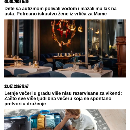
Dalila Dragojević je stavila ponudu na sto Željka
Mitrovića: Njen uslov za ulazak u rijaliti Elita 10 je
veća zarada od one koju ima u Americi
RASKINULI TEODORA I BEBICA
Ostavila ga nakon izlaska iz Elite 9 i
uzela sve stvari: Ovo su detalji
OVO MNOGO BOLI!
Srbija primila
koš u poslednjoj sekundi, evo ko joj
je presudio!