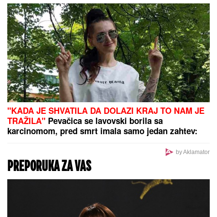
spavaće sobe"
"Godinu dana mu ćutim!" Jovana
Jeremić je otkrila zbog čega joj je
prekipelo kad je reč o bivšem
vereniku Draganu Stankoviću