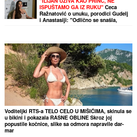
Vic dana: Švaba na proputovanju kroz Srbiju
doživeo saobraćajku u blizini Pirota...