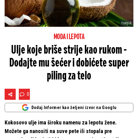
freepik
MODA I LEPOTA
Ulje koje briše strije kao rukom -
Dodajte mu šećer i dobićete super
piling za telo
0
Dodaj Informer kao željeni izvor na Googlu
Kokosovo ulje ima široku namenu za lepotu žene.
Možete ga nanositi na suve pete ili stopala pre