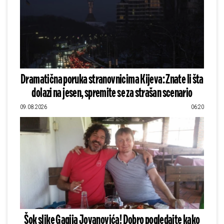
Dramatična poruka stranovnicima Kijeva: Znate li šta
dolazi na jesen, spremite se za strašan scenario
09.08.2026
06:20
Šok slike Gagija Jovanovića! Dobro pogledajte kako