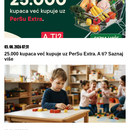
Evo gde su aktivni požari u Srbiji!
Vatrogasci na 6 lokacija, objavljeni
najnoviji podaci!
POGLEDAJTE:
Objavljeni prvi
snimci Modžtabe Hamneija kao
vrhovnog vođe Irana (VIDEO)