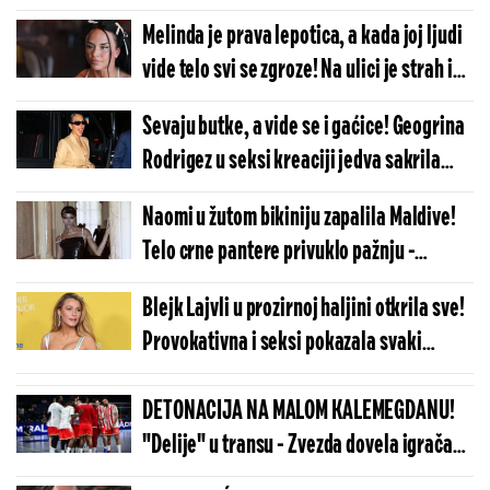
Melinda je prava lepotica, a kada joj ljudi
vide telo svi se zgroze! Na ulici je strah i
trepet, niko ne sme da joj priđe (VIDEO)
Sevaju butke, a vide se i gaćice! Geogrina
Rodrigez u seksi kreaciji jedva sakrila
intimne delove (FOTO)
Naomi u žutom bikiniju zapalila Maldive!
Telo crne pantere privuklo pažnju -
bogovski izgleda (FOTO)
Blejk Lajvli u prozirnoj haljini otkrila sve!
Provokativna i seksi pokazala svaki
pedalj zgodnog tela (FOTO)
DETONACIJA NA MALOM KALEMEGDANU!
"Delije" u transu - Zvezda dovela igrača
Real Madrida!