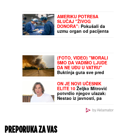
PAMETNI LJUDI ČESTO
PRAVE OVU GREŠKU
Naučnici otkrili zbog
čega im se ovo dešava i
kako da ZAUSTAVE to
(VIDEO) JOVANA
JEREMIĆ PREKINULA
JUTARNJI PROGRAM
Svi
misle da su ove brutalne
reči upućene Draganu:
"Svima sam donela samo
dobro"