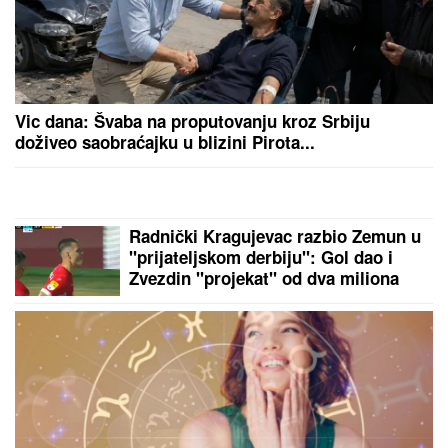
duga Zviceru, onda je usledio HAOS
(FOTO)
(FOTO) TORTA U OBLIKU SRCA,
LATICE PO PODU
Dragan Stanković
pokazao kako slavi rođendan nove
verenice, već žive zajedno, odao ih
jedan detalj