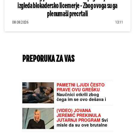
izgleda blokadersko licemerje - Zbog ovoga su ga
plenumaši precrtali
08.08.2026
13:11
PREPORUKA ZA VAS