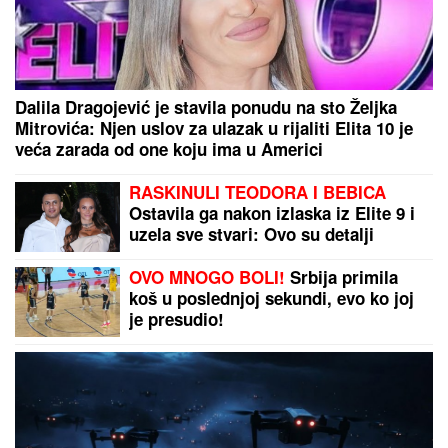
NEDELjNI HOROSKOP OD 9. DO 15. AVGUSTA:
Ovna očekuje sudbinski susret, Lava "španska
serija" u ljubavi, Strelca uvećanje prihoda
DOKTOR ČUBRILO
kaže da je ovo UBEDLJIVO
NAJZDRAVIJA HRANA NA SVETU, a evo koju
namirnicu nikada NE JEDE: "I moja baba je to znala,
a možda vam zvuči suludo"