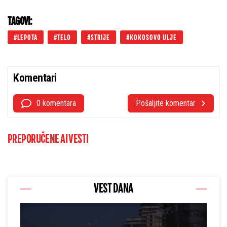
TAGOVI:
LEPOTA
TELO
STRIJE
KOKOSOVO ULJE
Komentari
0 komentara
Pošaljite komentar
PREPORUČENE AI VESTI
VEST DANA