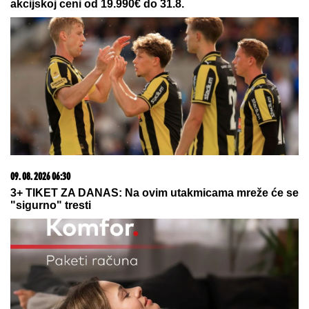
08. 08. 2026 16:10
Dete sa autizmom polivali vodom i mazali mu lak na
usta: Potresno iskustvo žene iz vrtića za Mame
23. 07. 2026 12:47
Letnje večeri u gradu više nisu rezervisane za vikend:
Zašto sve više ljudi bira večeru koja se spontano
pretvori u druženje