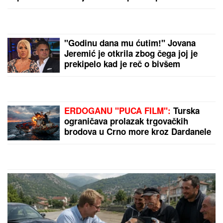
STRAVIČNA NESREĆA KOD JASENOVIKA!
Strahuje
se da IMA POVREĐENIH, sve vrvi od policije i Hitne
pomoći (FOTO, VIDEO)
KRVAVA ČITULJA POKRENULA
PAKAO U BALKANSKOM GRADU?!
Opsadno stanje na ulicama, MECI
LETE NA SVE STRANE: Drama
počela ubistvom na sastanku zbog