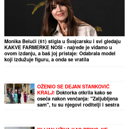
ERDOGANU "PUCA FILM":
Turska
ograničava prolazak trgovačkih
brodova u Crno more kroz Dardanele