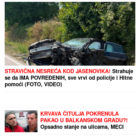
AMERIKU POTRESA
SLUČAJ "ŽIVOG
DONORA":
Pokušali da
uzmu organ od pacijenta
koji je još bio živ!
(FOTO, VIDEO) "MORALI
SMO DA VADIMO LJUDE
DA NE UĐU U VATRU"