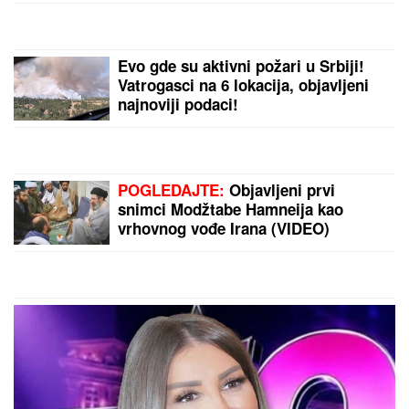
Radnički Kragujevac razbio Zemun u
"prijateljskom derbiju": Gol dao i
Zvezdin "projekat" od dva miliona
evra!