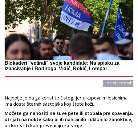
Blokaderi "vetirali" svoje kandidate: Na spisku za
izbacivanje i Bodiroga, Vidić, Đokić, Lompar...
Foto: Shutterstock
Najbolje je da ga koristite čistog, jer u kupovnim losionima
ima dosta štetnih sastojaka koji štete koži.
Možete ga nanositi na suve pete ili stopala pre spavanja,
utrljati na nokte kako bi ih nahranilo i uklonilo zanoktice,
a i koristiti kao prevenciju za strije.