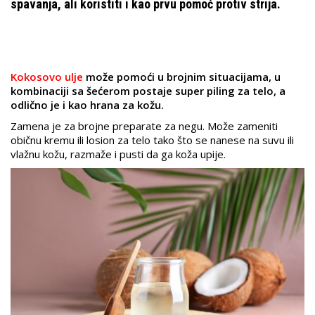
spavanja, ali koristiti i kao prvu pomoć protiv strija.
Kokosovo ulje
može pomoći u brojnim situacijama, u
kombinaciji sa šećerom postaje super piling za telo, a
odlično je i kao hrana za kožu.
Zamena je za brojne preparate za negu. Može zameniti
običnu kremu ili losion za telo tako što se nanese na suvu ili
vlažnu kožu, razmaže i pusti da ga koža upije.