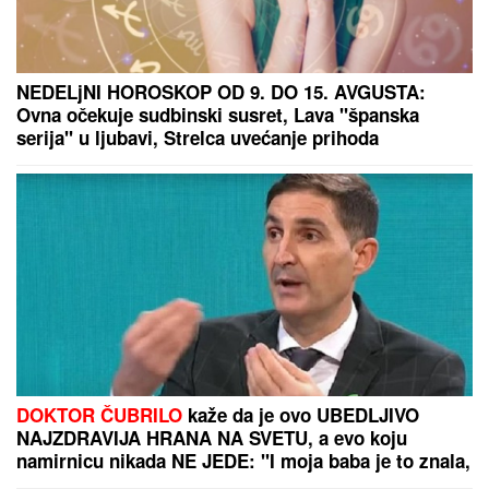
DOJURIO NA BICIKLI, PA PUCAO U KUĆU
SRPSKOG BIZNISMENA!
Grk (22) uhapšen zbog
napada u Nemačkoj: "Meci su probili prozor