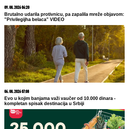
"ILIJAN UŽIVA KAO PRINC, NE
ISPUŠTAMO GA IZ RUKU"
Ceca
Ražnatović o unuku, porodici Gudelj
i Anastasiji: "Odlično se snašla,
nisam je savetovala", spomenula i
novi album posle 10 godina
Voditeljki RTS-a TELO CELO U MIŠIĆIMA, skinula se
u bikini i pokazala RASNE OBLINE Skroz joj
popustile kočnice, slike sa odmora napravile dar-
mar