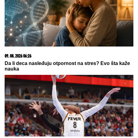
Monika Beluči (61) stigla u Švajcarsku i svi gledaju
KAKVE FARMERKE NOSI - najređe je viđamo u
ovom izdanju, a baš joj pristaje: Odabrala model
koji izdužuje figuru, a onda se vratila
prepoznatljivom stilu
OŽENIO SE DEJAN STANKOVIĆ
KRALJ!
Doktorka otkrila kako se
oseća nakon venčanja: "Zaljubljena
sam", tu su njegovi roditelji i sestra
(VIDEO)