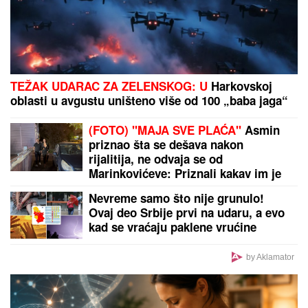
"KADA JE SHVATILA DA DOLAZI KRAJ TO NAM JE
TRAŽILA"
Pevačica se lavovski borila sa
karcinomom, pred smrt imala samo jedan zahtev:
"Trudimo se da joj ispunimo želju"
by Aklamator
PREPORUKA ZA VAS