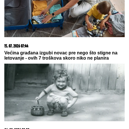
TEŽAK UDARAC ZA ZELENSKOG: U
Harkovskoj
oblasti u avgustu uništeno više od 100 „baba jaga“
(FOTO) "MAJA SVE PLAĆA"
Asmin
priznao šta se dešava nakon
rijalitija, ne odvaja se od
Marinkovićeve: Priznali kakav im je
odnos nakon skandala
Nevreme samo što nije grunulo!
Ovaj deo Srbije prvi na udaru, a evo
kad se vraćaju paklene vrućine
by Aklamator