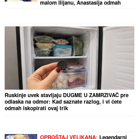
"Teror traje 15 godina" Pevačica ponovo brutalno
pretučena: "Manijaci će me osakatiti"