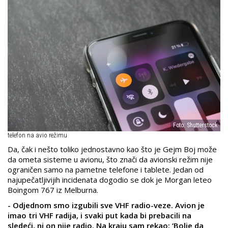
Foto: Shutterstock
telefon na avio režimu
Da, čak i nešto toliko jednostavno kao što je Gejm Boj može
da ometa sisteme u avionu, što znači da avionski režim nije
ograničen samo na pametne telefone i tablete. Jedan od
najupečatljivijih incidenata dogodio se dok je Morgan leteo
Boingom 767 iz Melburna.
- Odjednom smo izgubili sve VHF radio-veze. Avion je
imao tri VHF radija, i svaki put kada bi prebacili na
sledeći, ni on nije radio. Na kraju sam rekao: ‘Bolje da