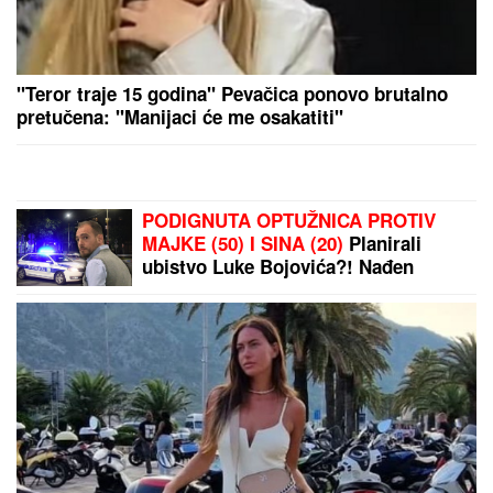
"UZNEMIREN SAM, BRAT MI JE
OKRUŽEN POŽARIMA"
Darko
Tanasijević očajan zbog loše
situacije u Deliblatskoj peščari: "SVI
SU EVAKUISANI", otkrio koje
informacije ima