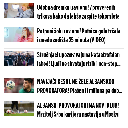
drama (VIDEO)
Udobna dremka u avionu! 7 proverenih
trikova kako da lakše zaspite tokom leta
Potpuni šok u avionu! Putnica gola trčala
između sedišta 25 minuta (VIDEO)
Stručnjaci upozoravaju na katastrofalan
ishod! Ljudi ne shvataju rizik i non-stop
rade jednu stvar u avionu
NAVIJAČI BESNI, NE ŽELE ALBANSKOG
PROVOKATORA! Plaćen 11 miliona pa dobio
brutalnu poruku
ALBANSKI PROVOKATOR IMA NOVI KLUB!
Mrzitelj Srba karijeru nastavlja u Moskvi