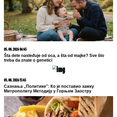
07. 08. 2026 03:18
On je propalitet i alkoholičar: Gledalac dao Aneli vetar u
leđa da izbriše Filipa iz života nakon sazanja da se
dopisivao sa Jovanom Cvijanović! (VIDEO)
03. 08. 2026 13:23
Hibrid broj 1 koji osvaja Evropu, sada po specijalnoj
akcijskoj ceni od 19.990€ do 31.8.