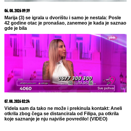
VAU, OBOREN NEVEROVATNI REKORD, VOJNA
ISTORIJA ĆE O OVOME PISATI:
Evo šta je ruska
PVO uradila za samo jedan dan
BIVŠI RIJALITI PAR PRODAJE KUĆU
U KOJU SU ULOŽILI 200.000 EVRA
Sagradili vilu na Kosmaju i pokrenuli
biznis, a sada im hitno treba novac:
"To je razlog prodaje"
DOK ONA ŠETA NAKIT OD
DESETINE HILJADA EVRA, EVO GDE
JOJ RADE SINOVI!
Milena
Kačavenda otkrila pravu istinu o
svojim naslednicima, jedan je na
primorju