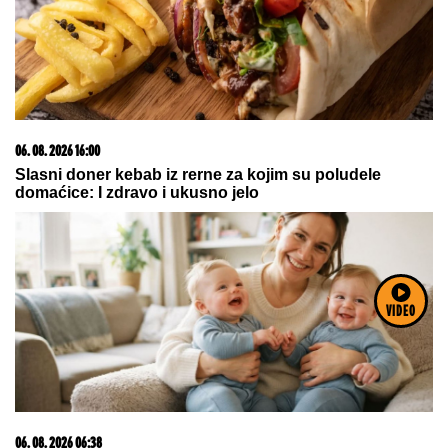
23. 07. 2026 12:47
Letnje večeri u gradu više nisu rezervisane za vikend:
Zašto sve više ljudi bira večeru koja se spontano
pretvori u druženje
VIDEO