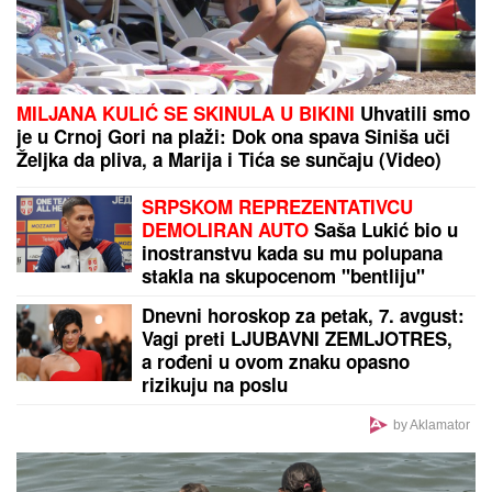
Otkriveno koliko je Dragan Stanković STARIJI OD
VERENICE Aleksandre: Krili mesecima ovaj
podatak, sada se sve saznalo
by Aklamator
PREPORUKA ZA VAS