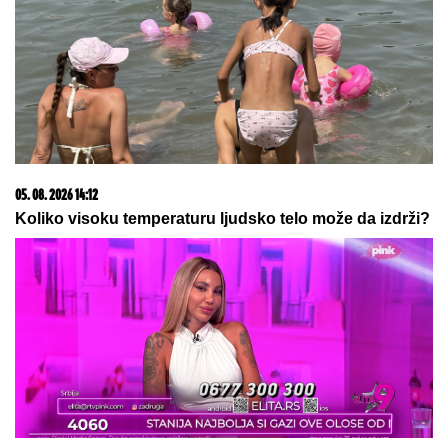
SIN BRUTALNO TUKAO MAJKU DO SMRTI!
Strašni
detalji jezivog zločina na Novom Beogradu: Nakon
ubistva pokušao da skoči sa terase!
MINA NAUMOVIĆ PROGOVORILA O
PREVARI!
Žena Ognjena Amidžića
dobila škakljivo pitanje, pa iskreno
priznala: "To je lakše"
(FOTO) "AKO JE DETE PAMETNO,
ZNA SE NA KOGA JE - NA TETKU"
Vanja Gudelj podelila objavu o