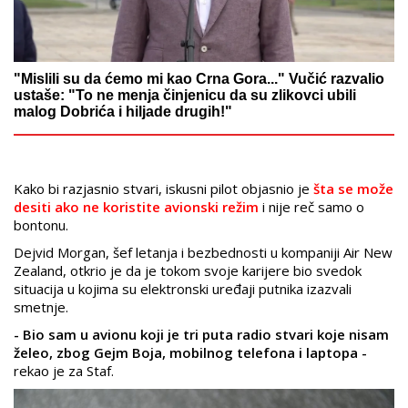
"Mislili su da ćemo mi kao Crna Gora..." Vučić razvalio
ustaše: "To ne menja činjenicu da su zlikovci ubili
malog Dobrića i hiljade drugih!"
Kako bi razjasnio stvari, iskusni pilot objasnio je
šta se može
desiti ako ne koristite avionski režim
i nije reč samo o
bontonu.
Dejvid Morgan, šef letanja i bezbednosti u kompaniji Air New
Zealand, otkrio je da je tokom svoje karijere bio svedok
situacija u kojima su elektronski uređaji putnika izazvali
smetnje.
- Bio sam u avionu koji je tri puta radio stvari koje nisam
želeo, zbog Gejm Boja, mobilnog telefona i laptopa -
rekao je za Staf.