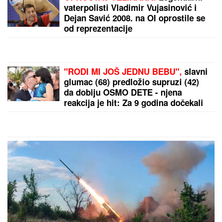
PODIGNUTA OPTUŽNICA PROTIV
MAJKE (50) I SINA (20)
Planirali
ubistvo Luke Bojovića?! Nađen
arsenal oružja, otkriven i PAKLENI
PLAN koji su skovali