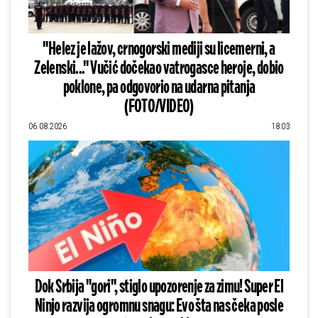
"Helez je lažov, crnogorski mediji su licemerni, a
Zelenski..." Vučić dočekao vatrogasce heroje, dobio
poklone, pa odgovorio na udarna pitanja
(FOTO/VIDEO)
06.08.2026
18:03
Dok Srbija "gori", stiglo upozorenje za zimu! Super El
Ninjo razvija ogromnu snagu: Evo šta nas čeka posle