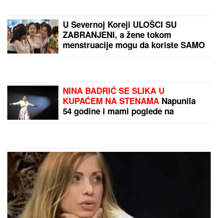
majica i naočare (FOTO)
ZBOG DIJAGNOZE JE MESECIMA
BILA U KREVETU
Naša pevačica
pokazala kako prima INFUZIJU, pa
otkrila u kakvom je trenutno stanju -
ovih dana prodaje i kuću