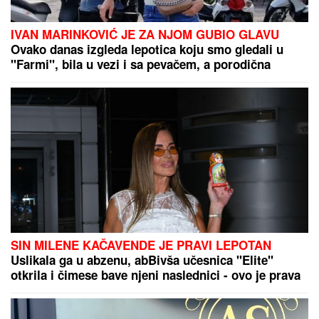
(FOTO) DARKO LAZIĆ I KATARINA UŽIVAJU U
DVORCU
Supruga pevača pokazala u kakvom
luksuzu se baškare, a ispred ogroman bazen