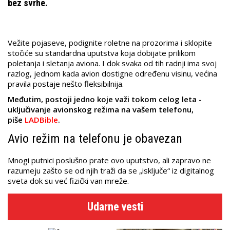
bez svrhe.
Vežite pojaseve, podignite roletne na prozorima i sklopite
stočiće su standardna uputstva koja dobijate prilikom
poletanja i sletanja aviona. I dok svaka od tih radnji ima svoj
razlog, jednom kada avion dostigne određenu visinu, većina
pravila postaje nešto fleksibilnija.
Međutim, postoji jedno koje važi tokom celog leta -
uključivanje avionskog režima na vašem telefonu,
piše
LADBible
.
Avio režim na telefonu je obavezan
Mnogi putnici poslušno prate ovo uputstvo, ali zapravo ne
razumeju zašto se od njih traži da se „isključe“ iz digitalnog
sveta dok su već fizički van mreže.
Udarne vesti