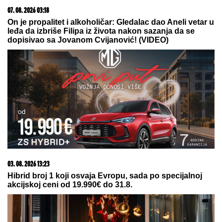
malom Ilijanu, Anastasija odmah
reagovala
Ruskinje uvek stavljaju DUGME U ZAMRZIVAČ pre
odlaska na odmor: Kad saznate razlog, i vi ćete
odmah iskopirati ovaj trik
OPROŠTAJ VELIKANA:
Legendarni