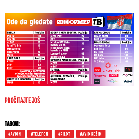
PROČITAJTE JOŠ
TAGOVI:
AVION
TELEFON
PILOT
AVIO REŽIM