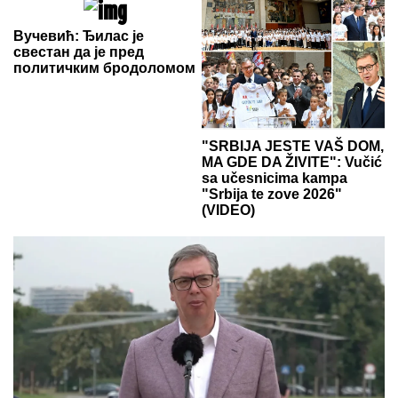
Вучевић: Ђилас је
свестан да је пред
политичким бродоломом
"SRBIJA JESTE VAŠ DOM,
MA GDE DA ŽIVITE": Vučić
sa učesnicima kampa
"Srbija te zove 2026"
(VIDEO)