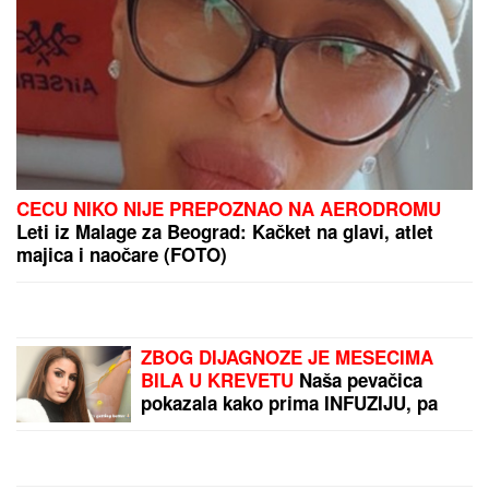
TRAMP PRELOMIO?
Iz
Bele kuće procurile
informacije koje su
uzdrmale republikance
NASUKANI BRODOVI, OD
DUNAVA - "REČICA":
Rekordno nizak vodstaj
najveće evropske reke
ostavlja posledice u