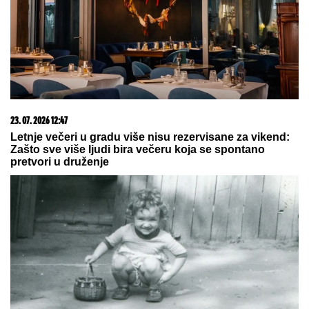
vaterpolisti Vladimir Vujasinović i
Dejan Savić 2008. na OI oprostile se
od reprezentacije
"RODI MI JOŠ JEDNU BEBU",
slavni
glumac (68) predložio supruzi (42)
da dobiju OSMO DETE - njena
reakcija je hit: Za 9 godina dočekali
su 4 SINA I 3 ĆERKE, ali on ne želi
da se zaustavi