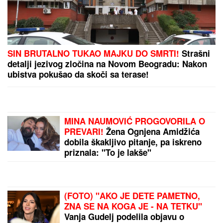
NINA BADRIĆ SE SLIKA U
KUPAĆEM NA STENAMA
Napunila
54 godine i mami poglede na
čuvenom ostrvu (FOTO)