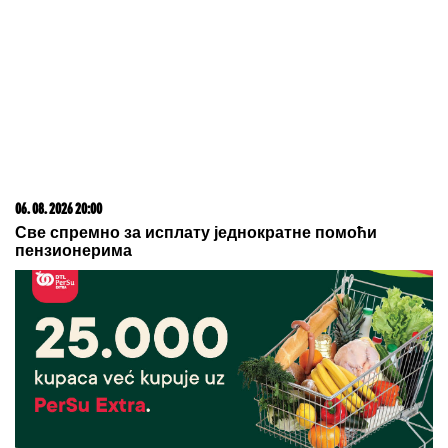
MILJANA KULIĆ SE SKINULA U BIKINI
Uhvatili smo
je u Crnoj Gori na plaži: Dok ona spava Siniša uči
Željka da pliva, a Marija i Tića se sunčaju (Video)
SRPSKOM REPREZENTATIVCU
DEMOLIRAN AUTO
Saša Lukić bio u
inostranstvu kada su mu polupana
stakla na skupocenom "bentliju"
Dnevni horoskop za petak, 7. avgust:
Vagi preti LJUBAVNI ZEMLJOTRES,
a rođeni u ovom znaku opasno
rizikuju na poslu
by Aklamator