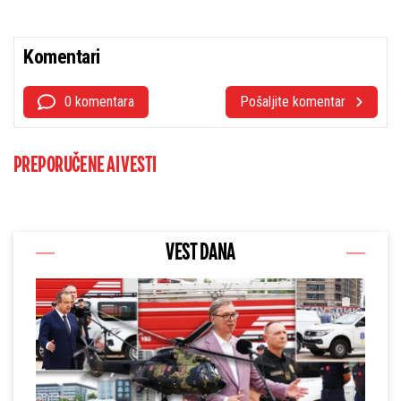
Komentari
0 komentara
Pošaljite komentar
PREPORUČENE AI VESTI
VEST DANA