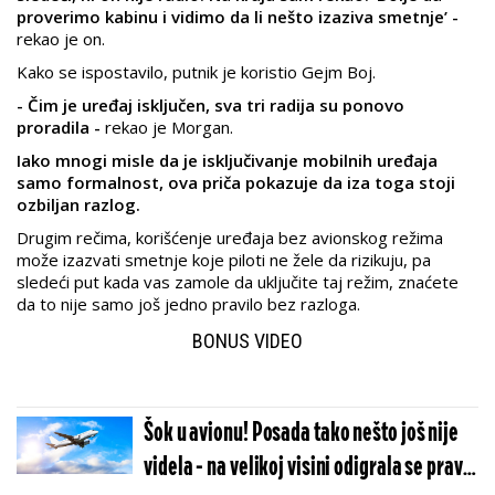
proverimo kabinu i vidimo da li nešto izaziva smetnje’ -
rekao je on.
Kako se ispostavilo, putnik je koristio Gejm Boj.
- Čim je uređaj isključen, sva tri radija su ponovo
proradila -
rekao je Morgan.
Iako mnogi misle da je isključivanje mobilnih uređaja
samo formalnost, ova priča pokazuje da iza toga stoji
ozbiljan razlog.
Drugim rečima, korišćenje uređaja bez avionskog režima
može izazvati smetnje koje piloti ne žele da rizikuju, pa
sledeći put kada vas zamole da uključite taj režim, znaćete
da to nije samo još jedno pravilo bez razloga.
BONUS VIDEO
Šok u avionu! Posada tako nešto još nije
videla - na velikoj visini odigrala se prava