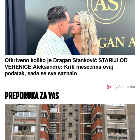
U Severnoj Koreji ULOŠCI SU
ZABRANJENI, a žene tokom
menstruacije mogu da koriste SAMO
JEDNU alternativnu opciju -
zastrašujuća pravila u svetu Kim
Džong Una