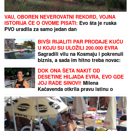
IVAN MARINKOVIĆ JE ZA NJOM GUBIO GLAVU
Ovako danas izgleda lepotica koju smo gledali u
"Farmi", bila u vezi i sa pevačem, a porodična
tragedija ju je slomila
SIN MILENE KAČAVENDE JE PRAVI LEPOTAN
Uslikala ga u abzenu, abBivša učesnica "Elite"
otkrila i čimese bave njeni naslednici - ovo je prava
ISTINA