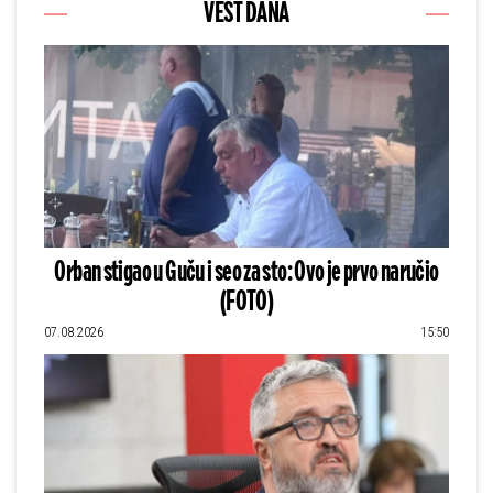
VEST DANA
Orban stigao u Guču i seo za sto: Ovo je prvo naručio
(FOTO)
07.08.2026
15:50