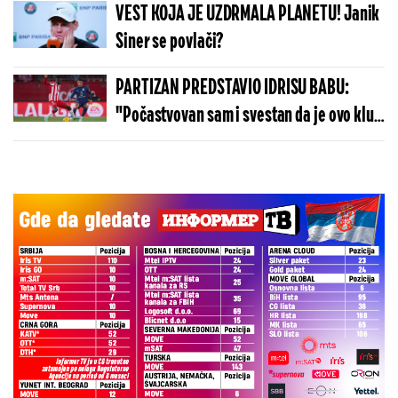
VEST KOJA JE UZDRMALA PLANETU! Janik
Siner se povlači?
PARTIZAN PREDSTAVIO IDRISU BABU:
"Počastvovan sam i svestan da je ovo klub
sa velikom istorijom"