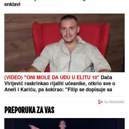
Danas je praznik USPENJA SVETE ANE, majke
Presvete Bogorodice: Žene obavezno treba da
URADE OVO za potomstvo i harmoničan brak
ZA PAR SATI STIŽE NEVREME U
OVAJ DEO SRBIJE:
Spremite se za
grmljavinu i udare jakog vetra