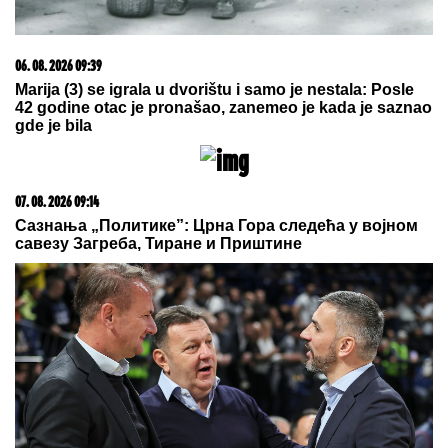
(VIDEO) "ONI MOLE DA UĐU U
ELITU 10"
Dača Virijević raskrinkao
rijaliti učesnike, otkrio sve o Aneli i
Kariću, pa šokirao: "Filip se dopisuje
sa pevačicom"
RAZBIJENA ŠOFERKA, STAKLO I ISEČENA RUKA
Asmin i Maja se nakon skandala snimili u kolima:
"Moja jedina ljubav"