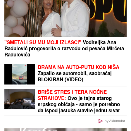
enklavi
(VIDEO) "ONI MOLE DA UĐU U ELITU 10"
Dača
Virijević raskrinkao rijaliti učesnike, otkrio sve o
Aneli i Kariću, pa šokirao: "Filip se dopisuje sa
pevačicom"
by Aklamator
PREPORUKA ZA VAS