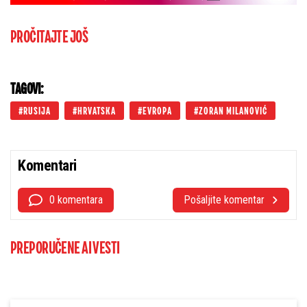
PROČITAJTE JOŠ
TAGOVI:
RUSIJA
HRVATSKA
EVROPA
ZORAN MILANOVIĆ
Komentari
0 komentara
Pošaljite komentar
PREPORUČENE AI VESTI