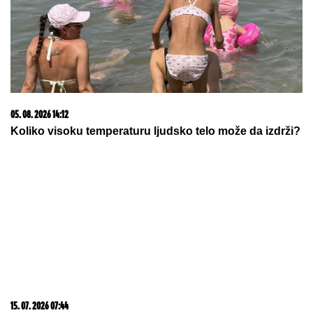
ZRNO KAO GRUMEN ZLATA: U
Muzeju Vojvodine
otvorena izložba o začinima (FOTO)
Tup nož ponovo može da seče kao
nov: Potrebne su vam samo dve
stvari koje već imate kod kuće
"GROBARI"
ODUŠEVLjENI: Luka
Vildoza stigao u Beograd, ovo je
uradio odmah po sletanju u
prestonicu (VIDEO)