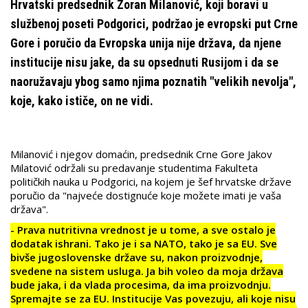
Hrvatski predsednik Zoran Milanović, koji boravi u
službenoj poseti Podgorici, podržao je evropski put Crne
Gore i poručio da Evropska unija nije država, da njene
institucije nisu jake, da su opsednuti Rusijom i da se
naoružavaju ybog samo njima poznatih "velikih nevolja",
koje, kako ističe, on ne vidi.
Milanović i njegov domaćin, predsednik Crne Gore Jakov
Milatović održali su predavanje studentima Fakulteta
političkih nauka u Podgorici, na kojem je šef hrvatske države
poručio da "najveće dostignuće koje možete imati je vaša
država".
- Prava nutritivna vrednost je u tome, a sve ostalo je
dodatak ishrani. Tako je i sa NATO, tako je sa EU. Sve
bivše jugoslovenske države su, nakon proizvodnje,
svedene na sistem usluga. Ja bih voleo da moja država
bude jaka, i da vlada procesima, da ima proizvodnju.
Spremajte se za EU. Institucije Vas povezuju, ali koje nisu