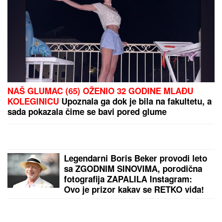
Selektor Litvanije saopštio spisak
košarkaša za Tursku i BiH