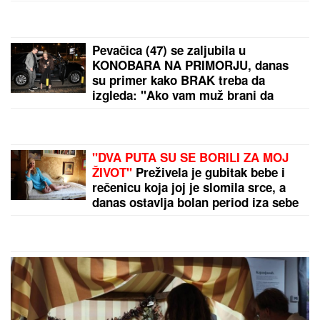
Kurti moli, opozicija ga ponižava!
Poslednja slamka spasa za teroristu!