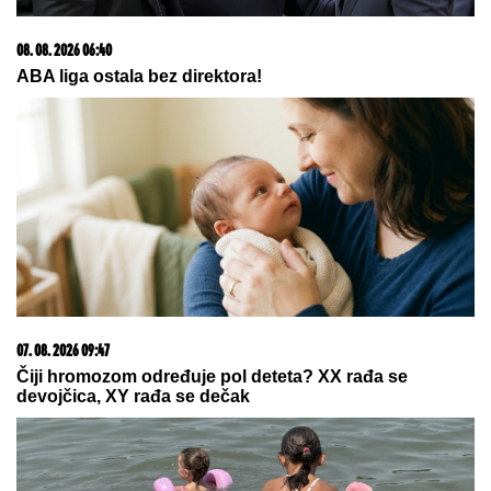
Pevačica (47) se zaljubila u
KONOBARA NA PRIMORJU, danas
su primer kako BRAK treba da
izgleda: "Ako vam muž brani da
napredujete, NIJE ZA VAS"
"DVA PUTA SU SE BORILI ZA MOJ
ŽIVOT"
Preživela je gubitak bebe i
rečenicu koja joj je slomila srce, a
danas ostavlja bolan period iza sebe
i uživa u ulozi bake