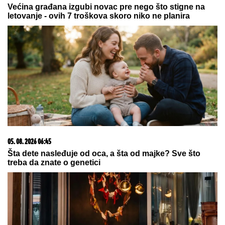
"SMETALI SU MU MOJI IZLASCI"
Voditeljka Ana
Radulović progovorila o razvodu od pevača Mirčeta
Radulovića
DRAMA NA AUTO-PUTU KOD NIŠA
Zapalio se automobil, saobraćaj
BLOKIRAN (VIDEO)
BRIŠE STRES I TERA NOĆNE
STRAHOVE:
Ovo je tajna starog
srpskog običaja - samo je potrebno
da ispod jastuka stavite jednu stvar
by Aklamator