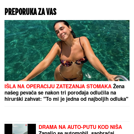
Dve decenije nakon
završetka "Gilmore Girls",
stiže dokumentarac: Šta
se dešavalo iza kulisa
popularne serije