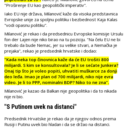
"Proširenje EU kao geopolitički imperativ".
Iako EU nije država, Milanović kaže da visoka predstavnica
Evropske unije za spoljnu politiku i bezbednost Kaja Kalas
"vodi opasnu politiku".
Milanović je rekao i da predsednicu Evropske komisije Ursulu
fon der Lajen nije niko birao na tu poziciju. "Na čelu EU ne bi
trebalo da bude Nemac, jer su velike stvari, a Nemačka je
prejaka", rekao je predsednik hrvatske i dodao:
"Kada neka top činovnica kaže da će EU trošiti 800
milijardi. S kim se konsultovala? Je li se sećate Junkera?
Onaj tip što je voleo popiti, uhvatiti muškarce za donji
deo leđa. Imao je plan od 700 milijardi, niko nije evra
video. Je li to PPP, nominalni BDP? Niko to ne zna".
Milanović je kazao da Balkan nije geopolitika i da to nikada
nije ni bio.
"S Putinom uvek na distanci"
Predsednik Hrvatske je rekao da je njegov odnos prema
Rusiji i Putinu uvek bio hladan i da se držao na distanci.