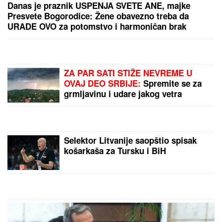
IŠLA NA OPERACIJU ZATEZANJA STOMAKA
Žena
našeg pevača se nakon tri porođaja odlučila na
hirurški zahvat: "To mi je jedna od najboljih odluka"
DRAMA NA AUTO-PUTU KOD NIŠA
Zapalio se automobil, saobraćaj