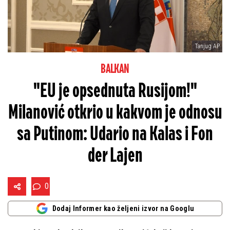
Tanjug AP
BALKAN
"EU je opsednuta Rusijom!"
Milanović otkrio u kakvom je odnosu
sa Putinom: Udario na Kalas i Fon
der Lajen
0
Dodaj Informer kao željeni izvor na Googlu