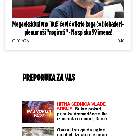
Megaekskluzivno! Vučićević otkrio koga će blokaderi-
plenumaši "nogirati" - Na spisku 99 imena!
07.08.2026
10:40
PREPORUKA ZA VAS