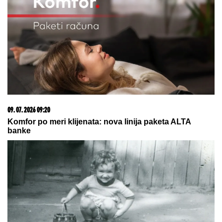
NAŠ GLUMAC (65) OŽENIO 32 GODINE MLAĐU
KOLEGINICU
Upoznala ga dok je bila na fakultetu, a
sada pokazala čime se bavi pored glume
Legendarni Boris Beker provodi leto
sa ZGODNIM SINOVIMA, porodična
fotografija ZAPALILA Instagram:
Ovo je prizor kakav se RETKO viđa!