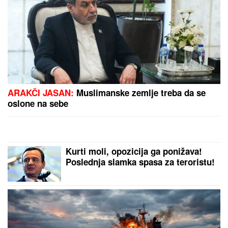
BLOKIRAN (VIDEO)
FOLK PEVAČICA POSETILA RODNO
MESTO NA KOSOVU
Pokazala kuću
u kojoj je odrasla, a malo ko zna da
je pre estrade radila kao
NASTAVNICA: "Svaki put plačem"
(VIDEO)