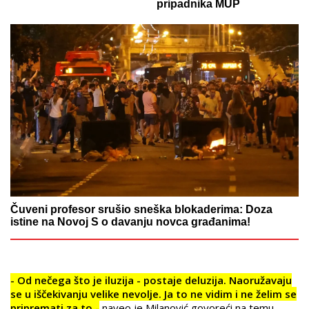
pripadnika MUP
Čuveni profesor srušio sneška blokaderima: Doza
istine na Novoj S o davanju novca građanima!
- Od nečega što je iluzija - postaje deluzija. Naoružavaju
se u iščekivanju velike nevolje. Ja to ne vidim i ne želim se
pripremati za to -
naveo je Milanović govoreći na temu