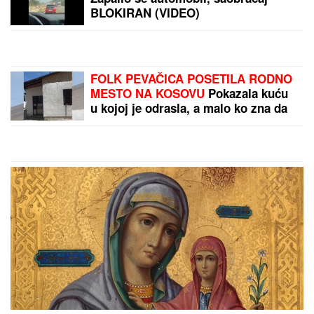
DANAS
PROSLAVLjAMO
SVETU PETKU RIMSKU:
Ispoštujte ove običaje i
pratiće vas sreća i ljubav
Sipajte čašu vode na
donji ram prozora:
Genijalan i brz test koji
štedi stotine evra
by Aklamator
PREPORUKA ZA VAS