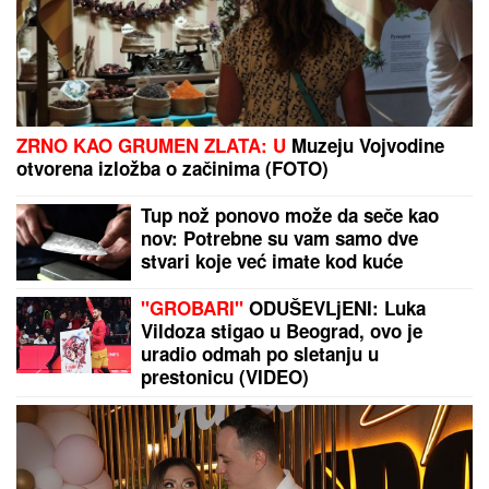
IZVEŠTAJ SA FRONTA: VSU
izgubio skor 10.000
vojnika, pogođena 34 broda sa vojnim teretom kod
Odese (VIDEO)
Barselona odjavila Marokance zbog sukoba u