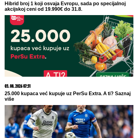
06. 08. 2026 09:39
Marija (3) se igrala u dvorištu i samo je nestala: Posle
42 godine otac je pronašao, zanemeo je kada je saznao
gde je bila
07. 08. 2026 09:14
Сазнања „Политике”: Црна Гора следећа у војном
савезу Загреба, Тиране и Приштине