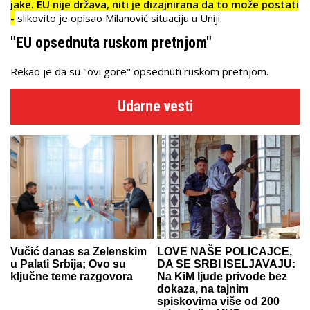
jake. EU nije država, niti je dizajnirana da to može postati
-
slikovito je opisao Milanović situaciju u Uniji.
"EU opsednuta ruskom pretnjom"
Rekao je da su "ovi gore" opsednuti ruskom pretnjom.
Udarne vesti
Vučić danas sa Zelenskim
LOVE NAŠE POLICAJCE,
u Palati Srbija; Ovo su
DA SE SRBI ISELJAVAJU:
ključne teme razgovora
Na KiM ljude privode bez
dokaza, na tajnim
spiskovima više od 200