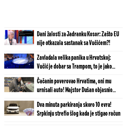
Dani žalosti za Jadranku Kosor: Zašto EU
nije otkazala sastanak sa Vučićem?!
Zavladala velika panika u Hrvatskoj:
Vučić je dobar sa Trampom, to je jako
opasno! (VIDEO)
Čačanin poverovao Hrvatima, oni mu
urnisali auto! Majstor Dušan objasnio
kako je naivni vozač postao žrtva prevare!
Dva minuta parkiranja skoro 10 evra!
Srpkinju strefio šlog kada je stigao račun