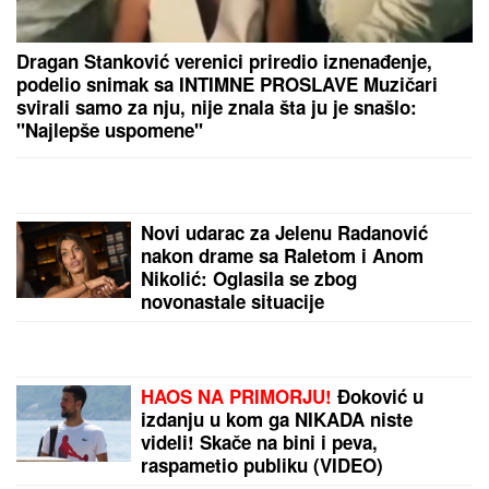
SKANDAL NA BALKANU!
Otkriveno čiji je dron koji
je pao u Bugarskoj – Ambasador HITNO POZVAN NA
RAPORT!
Zbog pevačice je ostavio ženu i
dvoje dece: Nakon razvoda dobili i