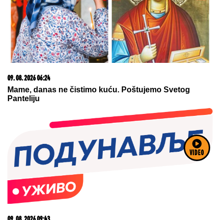
09. 08. 2026 12:12
"SLUŽIM SAMO SRBIJI, NAUČITE TO JEDANPUT"
Moćna poruka Vučića kibicerima: Uložio sam ceo svoj
život da bi Srbija vodila nezavisnu politiku
VIDEO
09. 08. 2026 11:54
Ana Ivanović ovo sprema za ručak: Zdravo, ukusno i
brzo