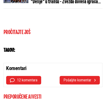
"Delije" u transu - Zvezda dovela igrača
Real Madrida!
PROČITAJTE JOŠ
TAGOVI:
Komentari
12 komentara
Pošaljite komentar
PREPORUČENE AI VESTI