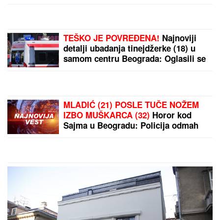
DRAMA U CENTRU
BEOGRADA:
Devojka
izbodena nožem,
prevezena u Urgentni
centar
Treća sezona serije "My
Life with the Walter
Boys" najgledanija na
Netfliksu: Još više
ljubavi, drame i
neočekivanih preokreta
by Aklamator
PREPORUKA ZA VAS