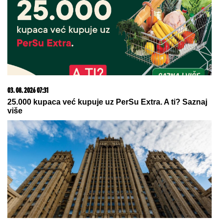
Dragan Stanković verenici priredio iznenađenje,
podelio snimak sa INTIMNE PROSLAVE Muzičari
svirali samo za nju, nije znala šta ju je snašlo:
"Najlepše uspomene"
Novi udarac za Jelenu Radanović
nakon drame sa Raletom i Anom
Nikolić: Oglasila se zbog
novonastale situacije
HAOS NA PRIMORJU!
Đoković u
izdanju u kom ga NIKADA niste
videli! Skače na bini i peva,
raspametio publiku (VIDEO)