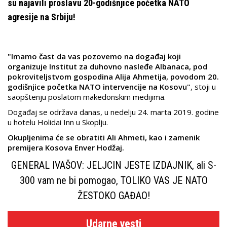
su najavili proslavu 20-godišnjice početka NATO
agresije na Srbiju!
"Imamo čast da vas pozovemo na događaj koji
organizuje Institut za duhovno nasleđe Albanaca, pod
pokroviteljstvom gospodina Alija Ahmetija, povodom 20.
godišnjice početka NATO intervencije na Kosovu"
, stoji u
saopštenju poslatom makedonskim medijima.
Događaj se održava danas, u nedelju 24. marta 2019. godine
u hotelu Holidai Inn u Skoplju.
Okupljenima će se obratiti Ali Ahmeti, kao i zamenik
premijera Kosova Enver Hodžaj.
GENERAL IVAŠOV: JELJCIN JESTE IZDAJNIK, ali S-
300 vam ne bi pomogao, TOLIKO VAS JE NATO
ŽESTOKO GAĐAO!
Udarne vesti