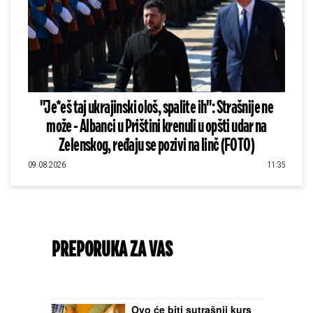
"Je*eš taj ukrajinski ološ, spalite ih": Strašnije ne
može - Albanci u Prištini krenuli u opšti udar na
Zelenskog, ređaju se pozivi na linč (FOTO)
09.08.2026
11:35
PREPORUKA ZA VAS