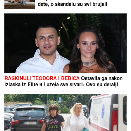
IZBO MUŠKARCA (32)
Horor kod
Sajma u Beogradu: Policija odmah
reagovala