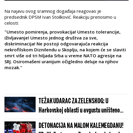
Na najavu ovog sramnog događaja reagovao je
predsednik DPSM Ivan Stoilković.
Reakciju prenosimo u
celosti:
"Umesto pomirenja, provokacija! Umesto tolerancije,
iživljavanje! Umesto jednog društva za sve,
diskriminacija! Ne postoji odgovarajuća reakcija
nekrofilskom Diznilendu u Skoplju, na kojem će se slaviti
smrt više od tri hiljada Srba u vreme NATO agresije na
SRJ. Osiromašeni uranijum očigledno deluje na njihov
mozak."
TEŽAK UDARAC ZA ZELENSKOG: U
Harkovskoj oblasti u avgustu uništeno
više od 100 „baba jaga“
DETONACIJA NA MALOM KALEMEGDANU!