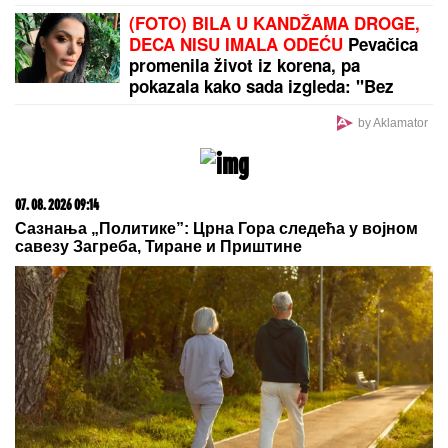
by Aklamator
PREPORUKA ZA VAS
Dok je izlazila iz mora, mnogi su pomislili "EVO
NAJZGODNIJE DEVOJKE NA PLAŽI", a onda se
okrenula i nastao je TAJAC: "Joj, ovo izgleda kao
žuljevi"
OVO JE NAJLEPŠA VILA U