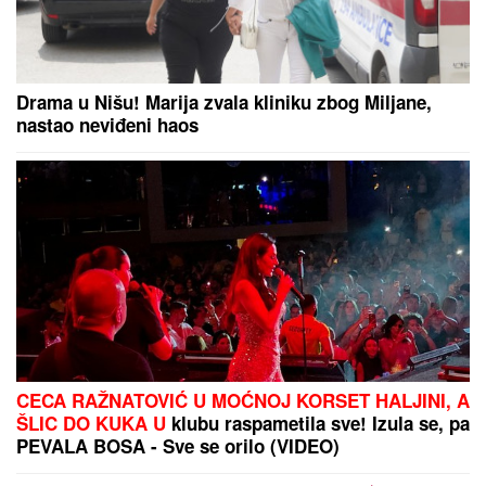
OVO JE NAJLEPŠA VILA U BEOGRADU
Naš
sportista kupio kuću od TRI MILIONA EVRA, a ne
živi u Srbiji: Ima privatan bazen i fitnes salu