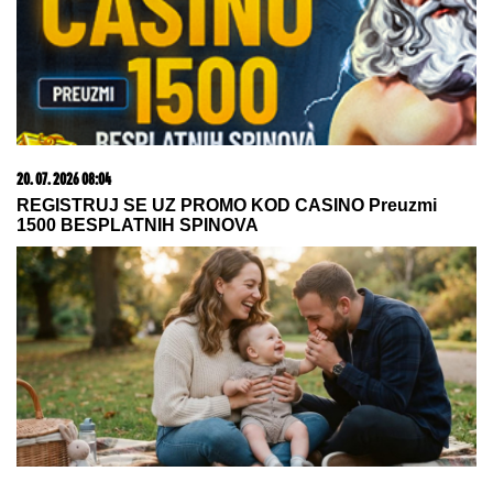
06. 08. 2026 07:08
Evo u kojim banjama važi vaučer od 10.000 dinara -
kompletan spisak destinacija u Srbiji
03. 08. 2026 13:23
Hibrid broj 1 koji osvaja Evropu, sada po specijalnoj
akcijskoj ceni od 19.990€ do 31.8.