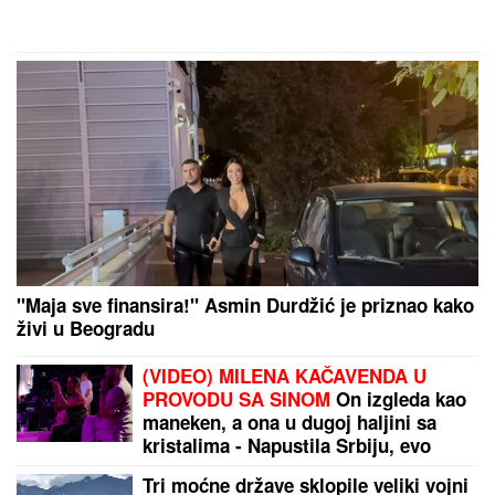
dete, o skandalu su svi brujali
RASKINULI TEODORA I BEBICA
Ostavila ga nakon
izlaska iz Elite 9 i uzela sve stvari: Ovo su detalji