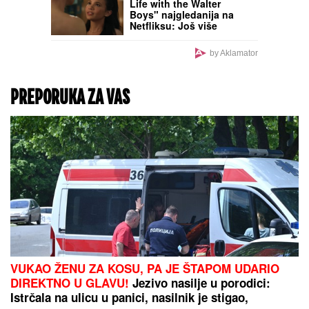
(FOTO)
Milena Popović i
Igor Jurić RAZMENJUJU
NEŽNOST u javnosti, ona
u miniću, ispija rakiju:
"On je moj dom, zalečio
me je"