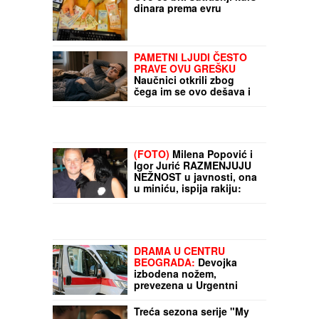
Ovo će biti sutrašnji kurs
dinara prema evru
PAMETNI LJUDI ČESTO
PRAVE OVU GREŠKU
Naučnici otkrili zbog
čega im se ovo dešava i
kako da ZAUSTAVE to