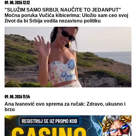
pametnije da ĆUTIM?
(FOTO) BILA U KANDŽAMA DROGE,
DECA NISU IMALA ODEĆU
Pevačica
promenila život iz korena, pa
pokazala kako sada izgleda: "Bez
filtera"
by Aklamator
07. 08. 2026 09:14
Сазнања „Политике”: Црна Гора следећа у војном
савезу Загреба, Тиране и Приштине