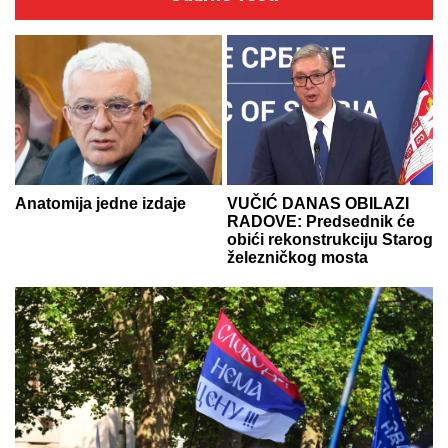
Anatomija jedne izdaje
VUČIĆ DANAS OBILAZI
RADOVE: Predsednik će
obići rekonstrukciju Starog
železničkog mosta