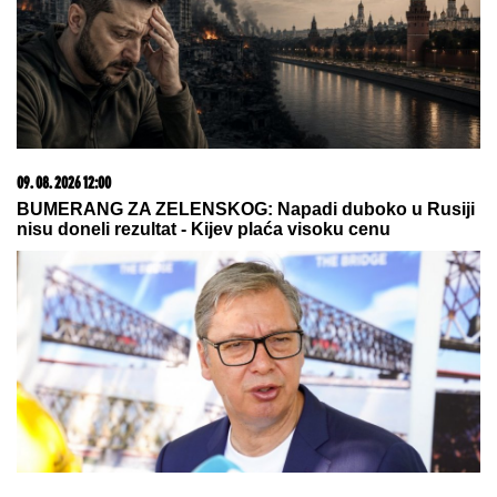
savez! Imaju ista pravila kao NATO,
ciljaju na američkog saveznika!
(PAPARACO) ĐINA DŽINOVIĆ U CRNOJ GORI
Evo
kako izgleda bez filtera: U haljini do poda sa golim
leđima, mnogi je nisu prepoznali
Imala sam AFERU NA MORU i
zaljubila se, a MUŽA VOLIM i imam
neizdrživu potrebu da mu sve
ispričam! Da li to da uradim ili je