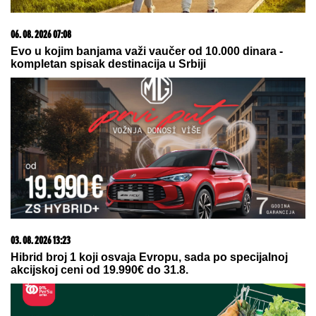
BEOGRADU
Naš sportista kupio
kuću od TRI MILIONA EVRA, a ne
živi u Srbiji: Ima privatan bazen i
fitnes salu
Ove KESICE odmah bacamo čim
kupimo FARMERKE, a zapravo su
korisne: Mnogi ne znaju čemu služe,
ali treba ih jedino ovako upotrebiti