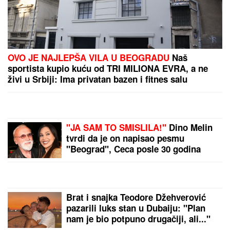
VUKAO ŽENU ZA KOSU, PA JE ŠTAPOM UDARIO
DIREKTNO U GLAVU!
Jezivo nasilje u porodici:
Istrčala na ulicu u panici, nasilnik je stigao,
prolaznici sprečili katastrofu