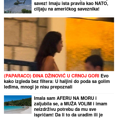
Drama u Nišu! Marija zvala kliniku zbog Miljane,
nastao neviđeni haos
CECA RAŽNATOVIĆ U MOĆNOJ KORSET HALJINI, A
ŠLIC DO KUKA U
klubu raspametila sve! Izula se, pa
PEVALA BOSA - Sve se orilo (VIDEO)