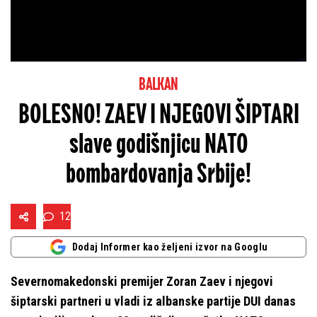
BALKAN
BOLESNO! ZAEV I NJEGOVI ŠIPTARI
slave godišnjicu NATO
bombardovanja Srbije!
12
Dodaj Informer kao željeni izvor na Googlu
Severnomakedonski premijer Zoran Zaev i njegovi
šiptarski partneri u vladi iz albanske partije DUI danas