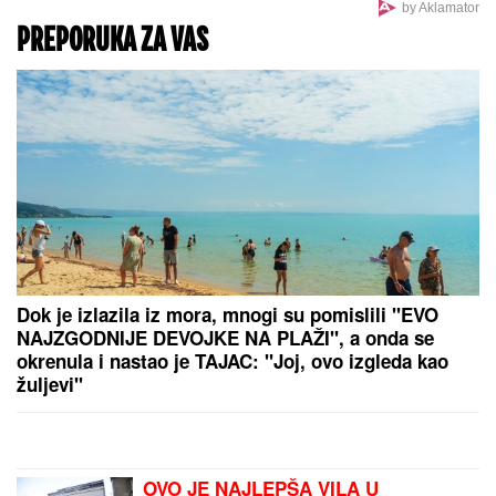
"JA SAM TO SMISLILA!"
Dino Melin
tvrdi da je on napisao pesmu
"Beograd", Ceca posle 30 godina
otkrila istinu: "Nudila sam je Marini"
Brat i snajka Teodore Džehverović
pazarili luks stan u Dubaiju: "Plan
nam je bio potpuno drugačiji, ali..."