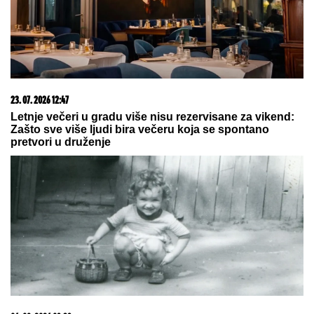
09. 08. 2026 12:01
RUSIJA HITNO REAGOVALA: Opasni snovi o
uvlačenju nepriznatog Kosova u NATO
09. 07. 2026 09:20
Komfor po meri klijenata: nova linija paketa ALTA
banke