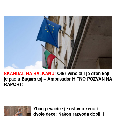
TEŠKO JE POVREĐENA!
Najnoviji
detalji ubadanja tinejdžerke (18) u
samom centru Beograda: Oglasili se
iz Hitne pomoći
MLADIĆ (21) POSLE TUČE NOŽEM