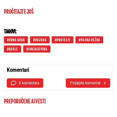
PROČITAJTE JOŠ
TAGOVI:
CRNA GORA
VOJSKA
PROTESTI
VOJNA VEŽBA
GUSLE
SINJAJEVINA
Komentari
0 komentara
Pošaljite komentar
PREPORUČENE AI VESTI