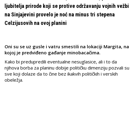
ljubitelja prirode koji se protive održavanju vojnih vežbi
na Sinjajevini provelo je noć na minus tri stepena
Celzijusovih na ovoj planini
Oni su se uz gusle i vatru smestili na lokaciji Margita, na
kojoj je predviđeno gađanje minobacačima.
Kako bi predupredili eventualne nesuglasice, ali i to da
njihova borba za planinu dobije političku dimenziju pozvali su
sve koji dolaze da to čine bez ikakvih političkih i verskih
obeležja.