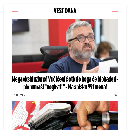
VEST DANA
Megaekskluzivno! Vučićević otkrio koga će blokaderi-
plenumaši "nogirati" - Na spisku 99 imena!
07.08.2026
10:40