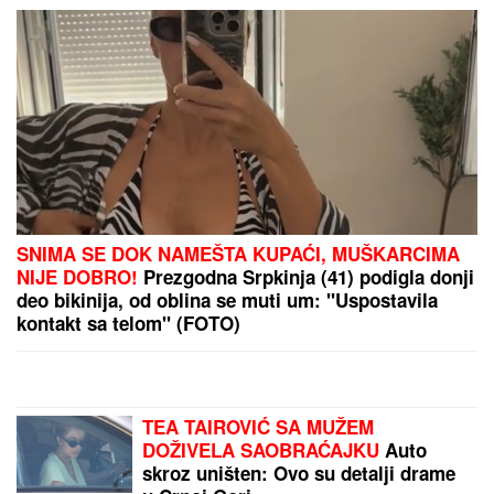
a onda je usledio ŠOK
MUČANj POD ZAŠTITOM:
Ministarstvo zaštite životne sredine
pokrenulo postupak