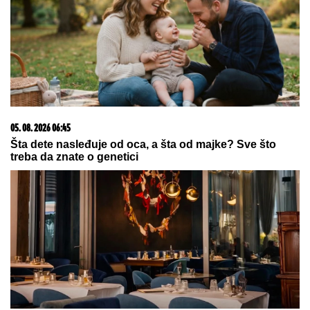
SERGEJA TRIFUNOVIĆA,
nije
očekivala da će je OVO SAČEKATI u
tržnom centru!
by Aklamator
03. 08. 2026 13:23
Hibrid broj 1 koji osvaja Evropu, sada po specijalnoj
akcijskoj ceni od 19.990€ do 31.8.