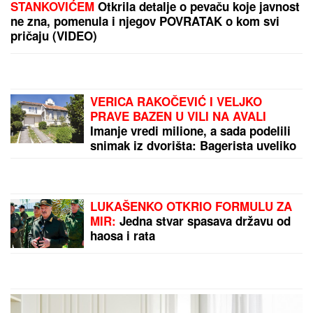
celo F odeljenje u Lazi" Vuk Mob opet šokira
izjavom!
"Pretio mi je ubistvom, 5 godina sam
ćutao, ali više neću" Car razvezao o
Kristijanu Goluboviću kao nikada
ranije!