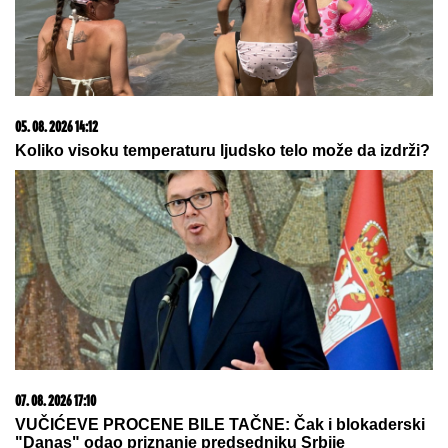
LANČANI SUDAR NA GAZELI
Jedna
osoba odmah prevezena u bolnicu,
stvaraju se gužve