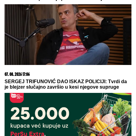
NAŠA PEVAČICA SE SRELA SA MILANOM
STANKOVIĆEM
Otkrila detalje o pevaču koje javnost
ne zna, pomenula i njegov POVRATAK o kom svi
pričaju (VIDEO)