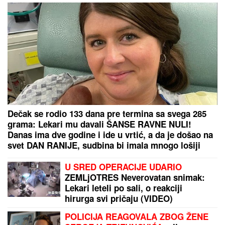
MILICA NAMAMILA PEKARA (73) ZBOG INTIMNIH
ODNOSA, PA GA ZVERSKI MUČILA DO SMRTI!
Otkrivamo detalje ubistva na Karaburmi koji LEDE
KRV: Izdahnuo u najgorim mukama dok su ga
osumnjičeni pljačkali
OVAJ FAKULTET JE ZAVRŠILA SARA JO
Sada uživa
na putovanjima sa Aleksejem Bjelogrlićem, a nekada
se školovala i u Italiji - OVO joj je bio problem
by Aklamator
PREPORUKA ZA VAS