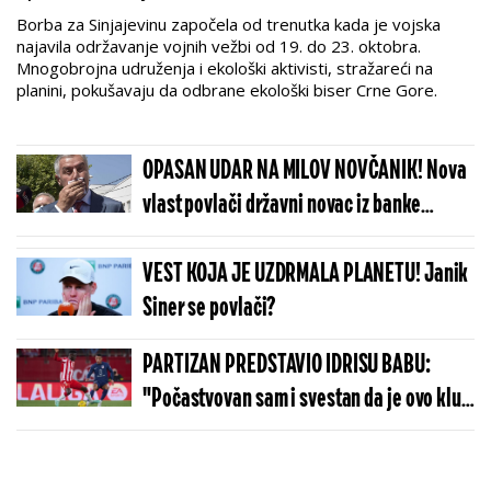
Borba za Sinjajevinu započela od trenutka kada je vojska
najavila održavanje vojnih vežbi od 19. do 23. oktobra.
Mnogobrojna udruženja i ekološki aktivisti, stražareći na
planini, pokušavaju da odbrane ekološki biser Crne Gore.
OPASAN UDAR NA MILOV NOVČANIK! Nova
vlast povlači državni novac iz banke
Đukanovićevog brata, biznismeni se dali u
beg!
VEST KOJA JE UZDRMALA PLANETU! Janik
Siner se povlači?
PARTIZAN PREDSTAVIO IDRISU BABU:
"Počastvovan sam i svestan da je ovo klub
sa velikom istorijom"