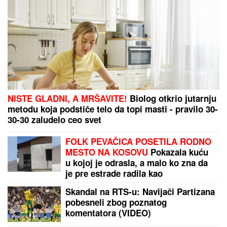
ChatGPT će biti potpuno besplatan: Evo šta treba da
uradite da dobijete neograničeni pristup