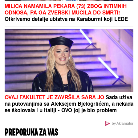
ČEKA DETE SA LJUBAVNICOM
Ana Radulović bez
dlake na jeziku o pevaču koji je ostavio ženu i decu:
"Ježim se od toga"
(VIDEO) PRIŠAO JE ŽENI SA LEĐA I
POVUKAO JE ZA VRAT
Tinejdžer
(19) otimao lančiće po Novom Sadu,