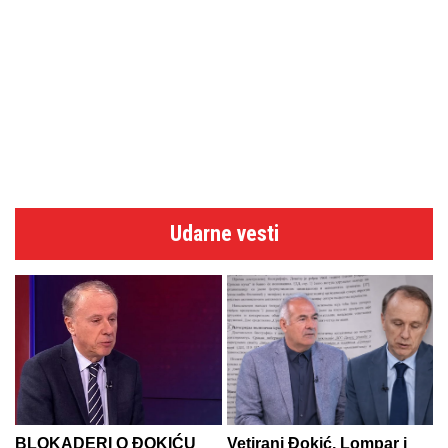
Udarne vesti
BLOKADERI O ĐOKIĆU
Vetirani Đokić, Lompar i