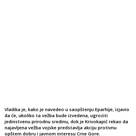
Vladika je, kako je navedeo u saopštenju Eparhije, izjavio
da će, ukoliko ta vežba bude izvedena, ugroziti
jedinstvenu prirodnu sredinu, dok je Krivokapić rekao da
najavljena vežba vojske predstavlja akciju protivnu
opštem dobru i javnom interesu Crne Gore.