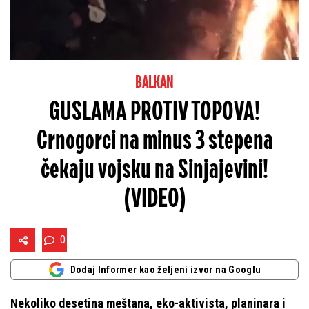
BALKAN
GUSLAMA PROTIV TOPOVA!
Crnogorci na minus 3 stepena
čekaju vojsku na Sinjajevini!
(VIDEO)
0
Dodaj Informer kao željeni izvor na Googlu
Nekoliko desetina meštana, eko-aktivista, planinara i