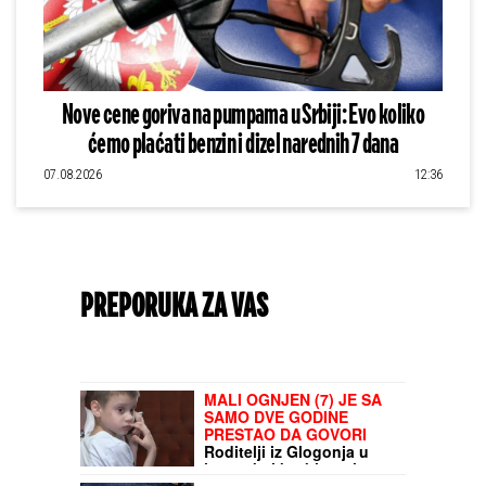
Nove cene goriva na pumpama u Srbiji: Evo koliko
ćemo plaćati benzin i dizel narednih 7 dana
07.08.2026
12:36
PREPORUKA ZA VAS