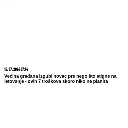
LUKAŠENKO OTKRIO FORMULU ZA
MIR:
Jedna stvar spasava državu od
haosa i rata