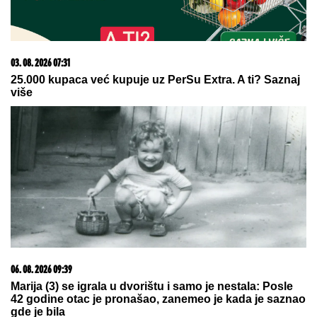
VERICA RAKOČEVIĆ I VELJKO
PRAVE BAZEN U VILI NA AVALI
Imanje vredi milione, a sada podelili
snimak iz dvorišta: Bagerista uveliko
izvodi radove (Video)