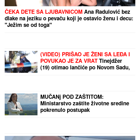
"ZATO JE I BIVŠI"
Jovana Jeremić se uskoro udaje
za Tigra, a OVO je razlog zbog kojeg se razvela od
prvog muža: "Htela sam više i bolje"