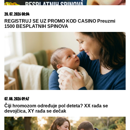
Dečak se rodio 133 dana pre termina sa svega 285
grama: Lekari mu davali ŠANSE RAVNE NULI!
Danas ima dve godine i ide u vrtić, a da je došao na
svet DAN RANIJE, sudbina bi imala mnogo lošiji
scenario
U SRED OPERACIJE UDARIO
ZEMLjOTRES Neverovatan snimak:
Lekari leteli po sali, o reakciji
hirurga svi pričaju (VIDEO)
POLICIJA REAGOVALA ZBOG ŽENE