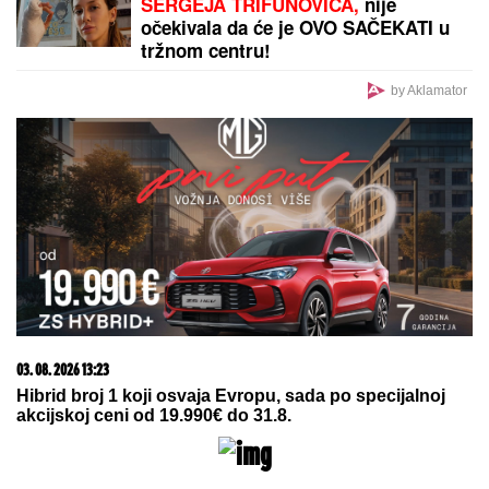
SNIMA SE DOK NAMEŠTA KUPAĆI, MUŠKARCIMA
NIJE DOBRO!
Prezgodna Srpkinja (41) podigla donji
deo bikinija, od oblina se muti um: "Uspostavila
kontakt sa telom" (FOTO)