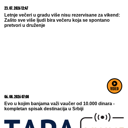
07. 08. 2026 09:14
Сазнања „Политике”: Црна Гора следећа у војном
савезу Загреба, Тиране и Приштине
07. 08. 2026 17:00
VIDEO
Slavni sportista ubio ženu