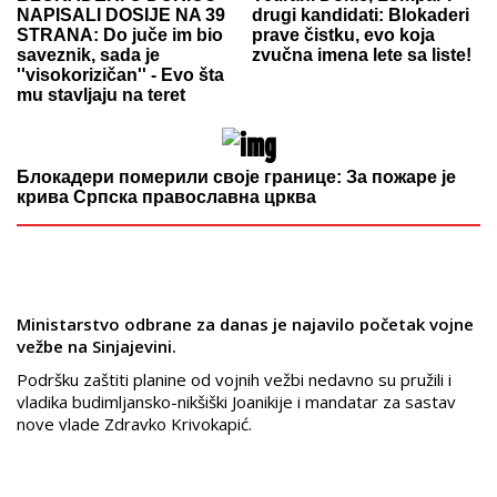
NAPISALI DOSIJE NA 39
drugi kandidati: Blokaderi
STRANA: Do juče im bio
prave čistku, evo koja
saveznik, sada je
zvučna imena lete sa liste!
''visokorizičan'' - Evo šta
mu stavljaju na teret
Блокадери померили своје границе: За пожаре је
крива Српска православна црква
Ministarstvo odbrane za danas je najavilo početak vojne
vežbe na Sinjajevini.
Podršku zaštiti planine od vojnih vežbi nedavno su pružili i
vladika budimljansko-nikšiški Joanikije i mandatar za sastav
nove vlade Zdravko Krivokapić.