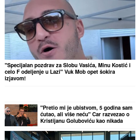
SMRŠALA 15 KILOGRAMA, PA
POKAZALA TELO U BIKINIJU
Voditeljka nakon porođaja ima telo
za medalju: Obavlja seoske poslove,
a kada se skine muškarcima padnu
vilice
TEA TAIROVIĆ SA MUŽEM
DOŽIVELA SAOBRAĆAJKU
Auto
skroz uništen: Ovo su detalji drame
u Crnoj Gori