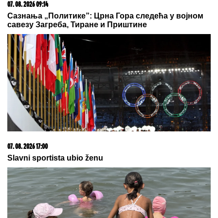
TEA TAIROVIĆ SA MUŽEM
DOŽIVELA SAOBRAĆAJKU
Auto
skroz uništen: Ovo su detalji drame
u Crnoj Gori