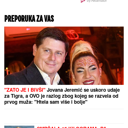
U Severnoj Koreji ULOŠCI
SU ZABRANJENI, a žene
tokom menstruacije
mogu da koriste SAMO
JEDNU alternativnu
opciju - zastrašujuća
pravila u svetu Kim
Džong Una