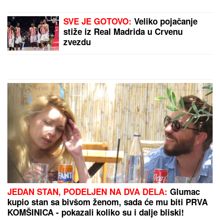
Stana Vidaković tvrdi da joj se
UKAZALA Trnova Petka: "Videla sam
je kod izvora" - vernici iz celog
regiona sad dolaze po
ČUDOTVORNU VODU
"VIDIMO VAŠE GAĆE",
odbornica se uključila preko