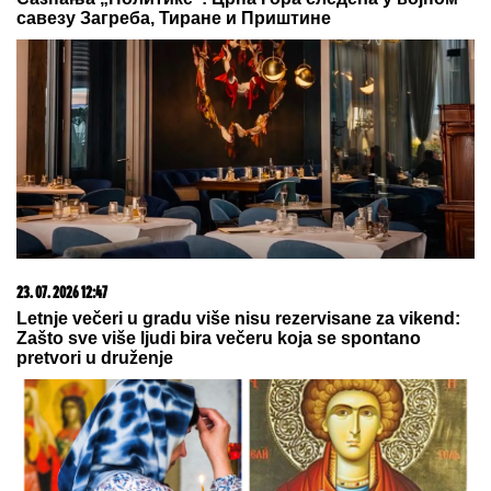
15. 07. 2026 07:44
Većina građana izgubi novac pre nego što stigne na
letovanje - ovih 7 troškova skoro niko ne planira
09. 08. 2026 11:44