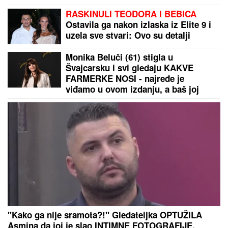
ZUMA na sednicu, a onda je nastala haotična
situacija: Sileuta pod tušem dodatno zapržila čorbu
KRVAVI OBRAČUN NA DORĆOLU:
Mladić upucan u stomak, drugovi ga
dovezli u bolnicu, na ovo se sumnja
SVE JE GOTOVO:
Veliko pojačanje
stiže iz Real Madrida u Crvenu
zvezdu