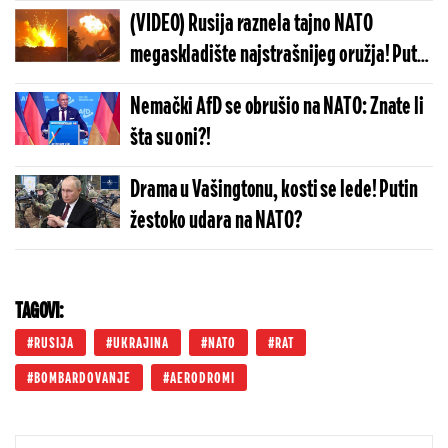
zastrašujućom porukom: Putine, sve po
(VIDEO) Rusija raznela tajno NATO
tvojo komandi...
megaskladište najstrašnijeg oružja! Putin
šokirao svet udarom koji će imati
Nemački AfD se obrušio na NATO: Znate li
nezamislive posledice
šta su oni?!
Drama u Vašingtonu, kosti se lede! Putin
žestoko udara na NATO?
TAGOVI:
RUSIJA
UKRAJINA
NATO
RAT
BOMBARDOVANJE
AERODROMI