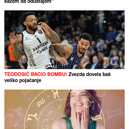
(VIDEO) MARIJANA MATEUS ĐUSKA ISPRED BINE
Uhvatili smo je na Cecinom koncertu, u miniću
pokazala izvajane noge, u publici i ova poznata
pevačica uživa sa mužem
RASKINULI TEODORA I BEBICA
Ostavila ga nakon izlaska iz Elite 9 i
uzela sve stvari: Ovo su detalji