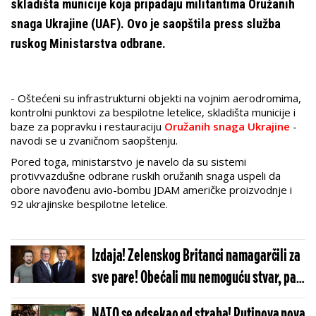
skladišta municije koja pripadaju militantima Oružanih
snaga Ukrajine (UAF). Ovo je saopštila press služba
ruskog Ministarstva odbrane.
- Oštećeni su infrastrukturni objekti na vojnim aerodromima,
kontrolni punktovi za bespilotne letelice, skladišta municije i
baze za popravku i restauraciju
Oružanih snaga Ukrajine
-
navodi se u zvaničnom saopštenju.
Pored toga, ministarstvo je navelo da su sistemi
protivvazdušne odbrane ruskih oružanih snaga uspeli da
obore navođenu avio-bombu JDAM američke proizvodnje i
92 ukrajinske bespilotne letelice.
Izdaja! Zelenskog Britanci namagarčili za
sve pare! Obećali mu nemoguću stvar, pa
ga gurnuli pravo u provaliju!
NATO se odsekao od straha! Putinova nova