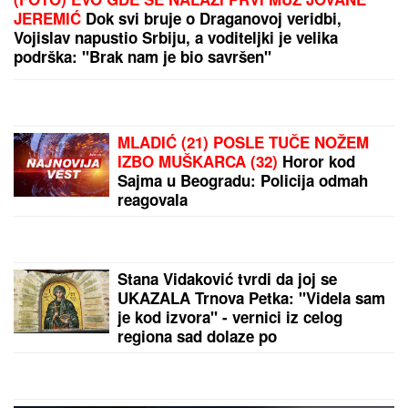
TEODOSIĆ BACIO BOMBU!
Zvezda dovela baš
veliko pojačanje
NEDELjNI HOROSKOP OD 9. DO 15. AVGUSTA:
Ovna očekuje sudbinski susret, Lava "španska
serija" u ljubavi, Strelca uvećanje prihoda
by Aklamator
PREPORUKA ZA VAS