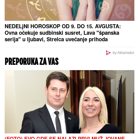
"ŽELIM BEBU"
Jelena Gavrilović progovorila o
svadbi i renoviranju kuće: "Išla sam roditeljima da
kažem da odustajem"