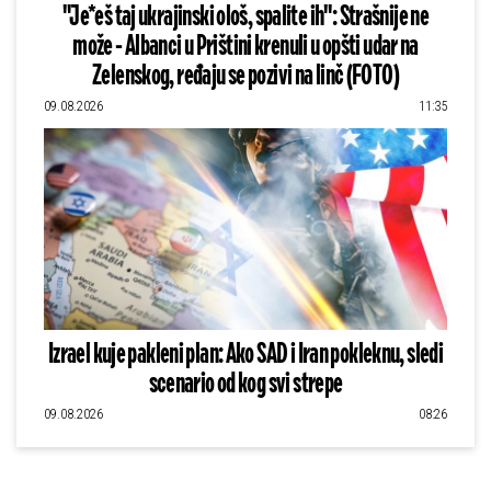
"Je*eš taj ukrajinski ološ, spalite ih": Strašnije ne
može - Albanci u Prištini krenuli u opšti udar na
Zelenskog, ređaju se pozivi na linč (FOTO)
09.08.2026
11:35
Izrael kuje pakleni plan: Ako SAD i Iran pokleknu, sledi
scenario od kog svi strepe
09.08.2026
08:26