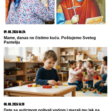
Zenit stiže u Beograd i testira Partizan
09. 08. 2026 11:25
У Србији нови износи минималних акциза за
цигарете и резани дуван
07. 08. 2026 09:14
Сазнања „Политике”: Црна Гора следећа у војном
савезу Загреба, Тиране и Приштине