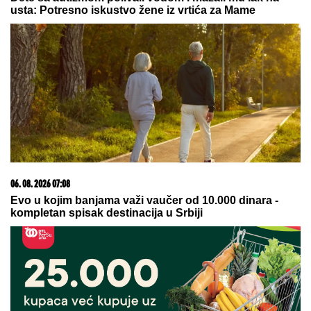
23. 07. 2026 12:47
Letnje večeri u gradu više nisu rezervisane za vikend:
Zašto sve više ljudi bira večeru koja se spontano
pretvori u druženje
09. 08. 2026 06:24
Mame, danas ne čistimo kuću. Poštujemo Svetog
Panteliju