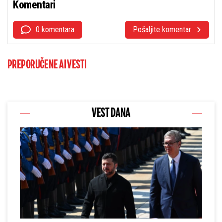
Komentari
0 komentara
Pošaljite komentar
PREPORUČENE AI VESTI
VEST DANA