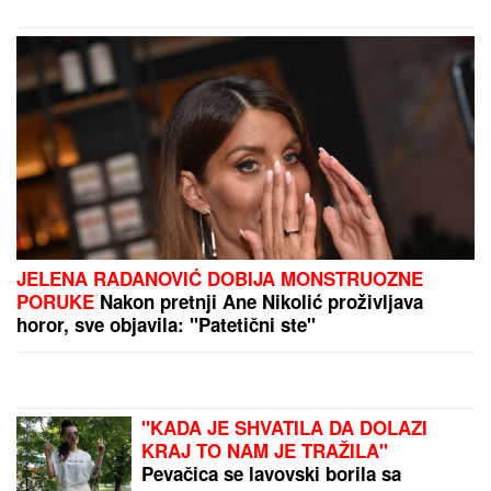
izgleda: "Bez filtera"
PREPORUKA ZA VAS
"HOĆEŠ TI DA SE SKIDAŠ ILI JA DA TE SKINEM?"
Pevačica doživela jezivo zlostavljanje, o traumi
samo jednom govorila: "Ceo dan sam bila
zaključana"
MLADIĆ (21) POSLE TUČE NOŽEM