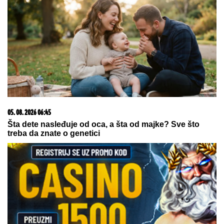
Da li deca nasleđuju otpornost na stres? Evo šta kaže
nauka
09. 08. 2026 11:21
"ŠOŠKIĆ KAPUT"! Otvoren dosije bivšeg guvernera
NBS: Blokaderi ga stavili na listu, pa ga sada vetirali –
evo šta mu sve zameraju