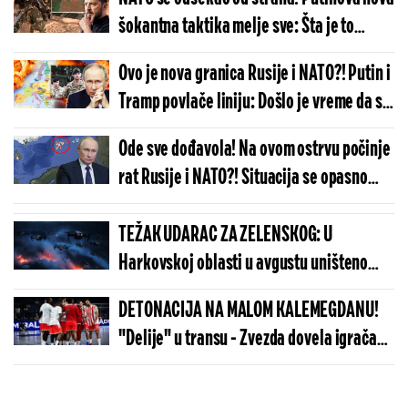
šokantna taktika melje sve: Šta je to
"ofanzivni trougao" i kako slama
Ovo je nova granica Rusije i NATO?! Putin i
ukrajinske snage?!
Tramp povlače liniju: Došlo je vreme da se
za sva vremena odredi šta je čije!
Ode sve dođavola! Na ovom ostrvu počinje
rat Rusije i NATO?! Situacija se opasno
usijala, samo što nije eksplodiralo!
TEŽAK UDARAC ZA ZELENSKOG: U
Harkovskoj oblasti u avgustu uništeno
više od 100 „baba jaga“
DETONACIJA NA MALOM KALEMEGDANU!
"Delije" u transu - Zvezda dovela igrača
Real Madrida!