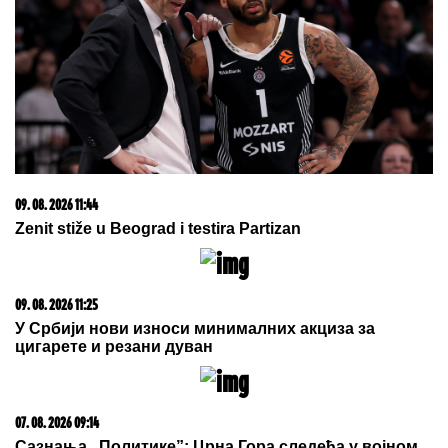
05. 08. 2026 06:45
Šta dete nasleđuje od oca, a šta od majke? Sve što
treba da znate o genetici
20. 07. 2026 08:04
REGISTRUJ SE UZ PROMO KOD CASINO Preuzmi
1500 BESPLATNIH SPINOVA