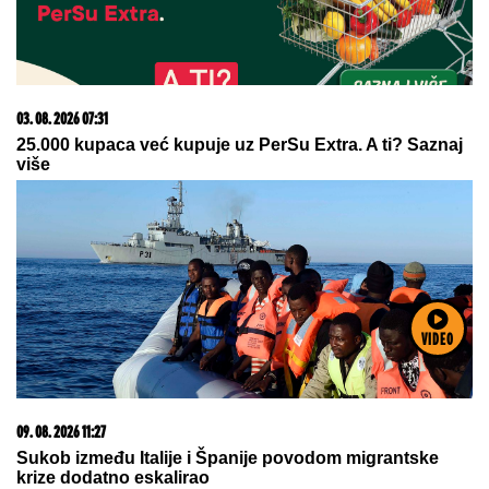
08. 08. 2026 16:10
Dete sa autizmom polivali vodom i mazali mu lak na
usta: Potresno iskustvo žene iz vrtića za Mame
VIDEO