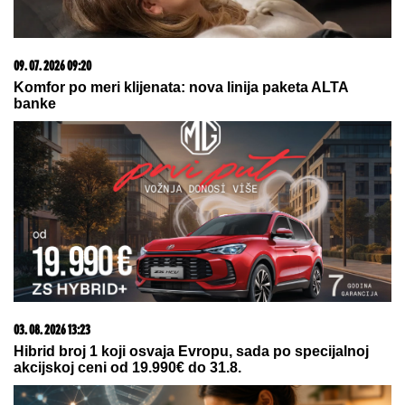
prepoznatljivom stilu
"Kako ga nije sramota?!" Gledateljka OPTUŽILA
Asmina da joj je slao INTIMNE FOTOGRAFIJE,
spremna da se obračunaju na SUDU: "Iskorišćavaš
devojke za pare"
(FOTO) SVI GLEDAJU U SARU JO!
Pevačica i Aleksej Bjelogrlić ne
skidaju osmeh sa lica, a ona jednim
potezom OČARALA SVE
Prvi snimci vrhovnog vođe Irana!
Evo u kakvom je stanju Modžtaba
Hamnei (VIDEO)