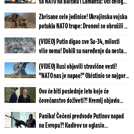
sa NATO na Baltiku i Lamanšu: Oči celog
sveta uprte u severna mora, ovo će
Zbrisane cele jedinice! Ukrajinska vojska
odrediti sudbinu planete
potukla NATO trupe: Dronovi se obrušili na
vozila, nije im bilo spasa - ovakva sramota
(VIDEO) Putin digao sve Su-34, milosti
se ne pamti
više nema! Dobili su naređenje da nestane
sve, snimci udara ogromnih bombi lede
(VIDEO) Rusi objavili stravične vesti!
krv
"NATO nas je napao!" Obistinio se najgori
scenario, razaranje je monstruozno, stub
Ovo će biti poslednje leto koje će
dima se diže u atmosferu
čovečanstvo doživeti?! Kremlj objavio
kada NATO trupe upadaju u Ukrajinu:
Panika! Čečeni predvode Putinov napad
Armagedon kreće
na Evropu?! Kadirov se oglasio