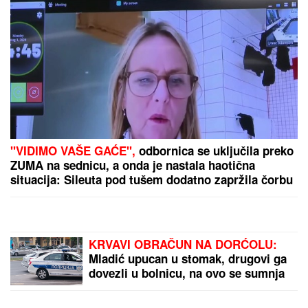
(FOTO) EVO GDE SE NALAZI PRVI MUŽ JOVANE
JEREMIĆ
Dok svi bruje o Draganovoj veridbi,
Vojislav napustio Srbiju, a voditeljki je velika
podrška: "Brak nam je bio savršen"
MLADIĆ (21) POSLE TUČE NOŽEM
IZBO MUŠKARCA (32)
Horor kod
Sajma u Beogradu: Policija odmah
reagovala