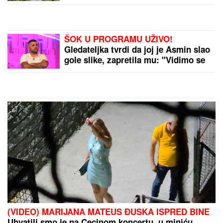
IZBO MUŠKARCA (32)
Horor kod
Sajma u Beogradu: Policija odmah
reagovala
Naša pevačica rodila sina, pa morala
da ga napusti, on danas radi kao
moler: "Nikad ga se nisam odrekla"