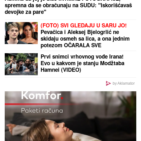
JEDAN STAN, PODELJEN NA DVA DELA:
Glumac
kupio stan sa bivšom ženom, sada će mu biti PRVA
KOMŠINICA - pokazali koliko su i dalje bliski!
RASKINULI TEODORA I BEBICA
Ostavila ga nakon izlaska iz Elite 9 i
uzela sve stvari: Ovo su detalji
Monika Beluči (61) stigla u
Švajcarsku i svi gledaju KAKVE
FARMERKE NOSI - najređe je
viđamo u ovom izdanju, a baš joj
pristaje: Odabrala model koji
izdužuje figuru, a onda se vratila