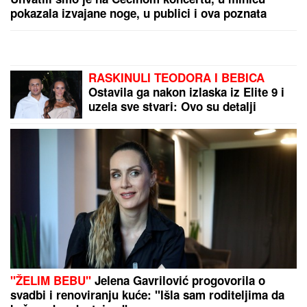
JELENA RADANOVIĆ DOBIJA MONSTRUOZNE
PORUKE
Nakon pretnji Ane Nikolić proživljava
horor, sve objavila: "Patetični ste"
"KADA JE SHVATILA DA DOLAZI
KRAJ TO NAM JE TRAŽILA"
Pevačica se lavovski borila sa
karcinomom, pred smrt imala samo
jedan zahtev: "Trudimo se da joj
ispunimo želju"
ŠOK U PROGRAMU UŽIVO!
Gledateljka tvrdi da joj je Asmin slao
gole slike, zapretila mu: "Vidimo se
na sudu, iskorišćavaš žene za pare"