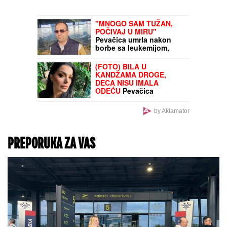
ONDA JE SAMO NESTAO
BEZ TRAGA!
Detalji
drame kod Bele Stene:
Počela OPSEŽNA potraga
NOVE CENE NA
PIJACAMA ŠIROM
SRBIJE:
Paradajz i
breskve jeftinije, šaran i
krmenadla skuplji