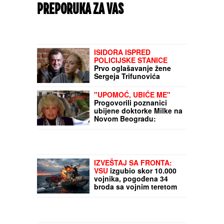
PREPORUKA ZA VAS
ISIDORA ISPRED
POLICIJSKE STANICE
Prvo oglašavanje žene
Sergeja Trifunovića
nakon što su ZVALI
NADLEŽNE zbog nje:
"UPOMOĆ, UBIĆE ME"
"Samo zato sam došla"
Progovorili poznanici
ubijene doktorke Milke na