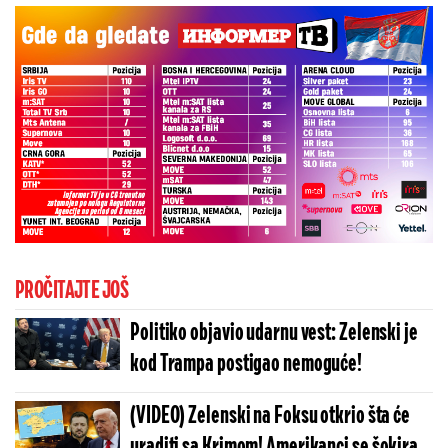
PROČITAJTE JOŠ
Politiko objavio udarnu vest: Zelenski je
kod Trampa postigao nemoguće!
(VIDEO) Zelenski na Foksu otkrio šta će
uraditi sa Krimom! Amerikanci se šokirali: