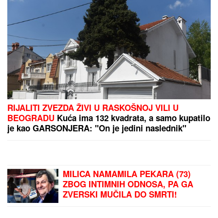
serije
PREPORUKA ZA VAS
"DRAGANE, USKLADI AMBICIJE SA SVOJOM
KONDICIJOM I MUNICIJOM"
Jovana Jeremić
prozvala bivšeg i njegovu verenicu, a on poručuje
šta mu je JEDINO VAŽNO: "U tome je istina"