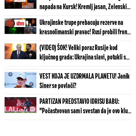
napada na Kursk! Kremlj jasan, Zelenski
je Komedijaš koji se plaši Putina
Ukrajinske trupe prebacuju rezerve na
UŽIVO
(FOTO/VIDEO)
krasnolimanski pravac! Rusi probili front
kod Konstantinovke!
(VIDEO) ŠOK! Veliki poraz Rusije kod
ključnog grada: Ukrajina slavi, potukli su
neprijatelja do nogu - ofanziva
zaustavljena!
VEST KOJA JE UZDRMALA PLANETU! Janik
Siner se povlači?
PARTIZAN PREDSTAVIO IDRISU BABU:
"Počastvovan sam i svestan da je ovo klub
sa velikom istorijom"