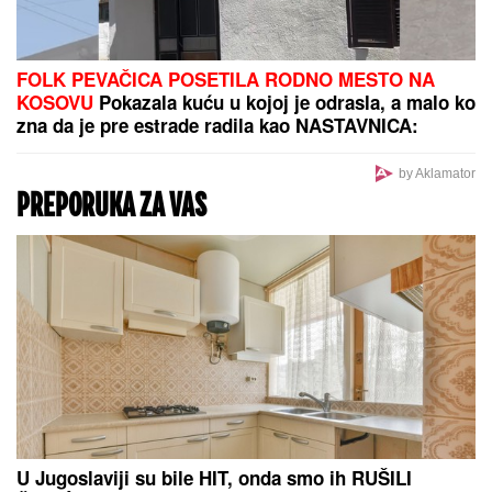
MILICA NAMAMILA PEKARA (73)
ZBOG INTIMNIH ODNOSA, PA GA
ZVERSKI MUČILA DO SMRTI!
Otkrivamo detalje ubistva na
Karaburmi koji LEDE KRV: Izdahnuo
u najgorim mukama dok su ga
osumnjičeni pljačkali