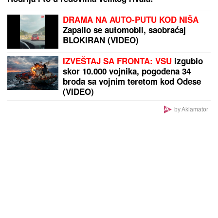
FOLK PEVAČICA POSETILA RODNO MESTO NA
KOSOVU
Pokazala kuću u kojoj je odrasla, a malo ko
zna da je pre estrade radila kao NASTAVNICA:
"Svaki put plačem" (VIDEO)
by Aklamator
PREPORUKA ZA VAS
U Jugoslaviji su bile HIT, onda smo ih RUŠILI