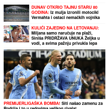
Ženi odsekao glavu motornom testerom, jer je
umislio da ga vara: Posle zločina pobegao, niko ne
zna gde je