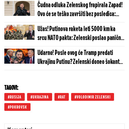
Čudna odluka Zelenskog frapirala Zapad!
Ovo će se teško završiti bez posledica:
Nemački mediji digli veliku uzbunu
Užas! Putinova raketa leti 5000 km ka
srcu NATO pakta: Zelenski poslao paničnu
poruku svim zapadnjacima
Udarno! Posle ovog će Tramp predati
Ukrajinu Putinu? Zelenski doneo šokantnu
odluku o planu Amerike za kraj rata
TAGOVI:
RUSIJA
UKRAJINA
RAT
VOLODIMIR ZELENSKI
POKROVSK