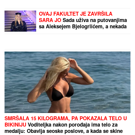
NAJPOZNATIJA RUSKA KOMŠINICA
U SRBIJI
Došla u Novi Sad sa
dečkom, preživela bolan RASKID i
stvorila novi život iz pepela