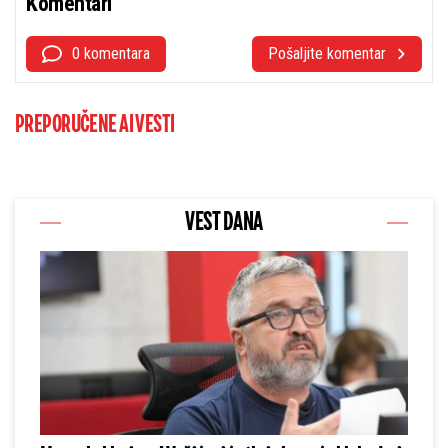
Komentari
0 komentara
Pošaljite komentar
PREPORUČENE AI VESTI
VEST DANA