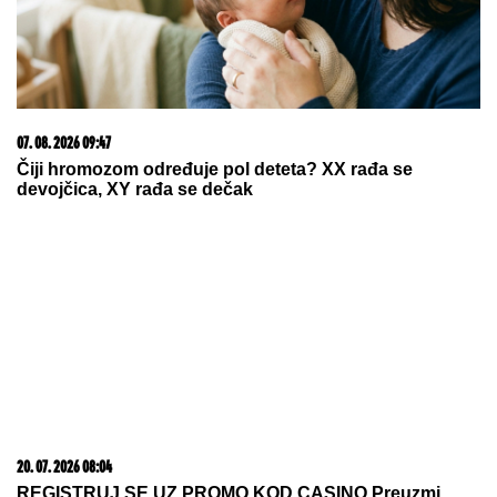
Legendarni Boris Beker provodi leto
sa ZGODNIM SINOVIMA, porodična
fotografija ZAPALILA Instagram:
Ovo je prizor kakav se RETKO viđa!