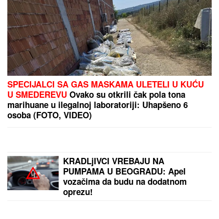
SMRŠALA 15 KILOGRAMA, PA POKAZALA TELO U
BIKINIJU
Voditeljka nakon porođaja ima telo za
medalju: Obavlja seoske poslove, a kada se skine
muškarcima padnu vilice