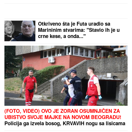
CECU NIKO NIJE PREPOZNAO NA
AERODROMU
Leti iz Malage za
Beograd: Kačket na glavi, atlet
majica i naočare (FOTO)