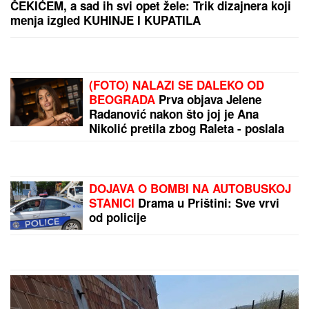
OVAJ FAKULTET JE ZAVRŠILA
SARA JO
Sada uživa na putovanjima
sa Aleksejem Bjelogrlićem, a nekada
se školovala i u Italiji - OVO joj je bio
problem