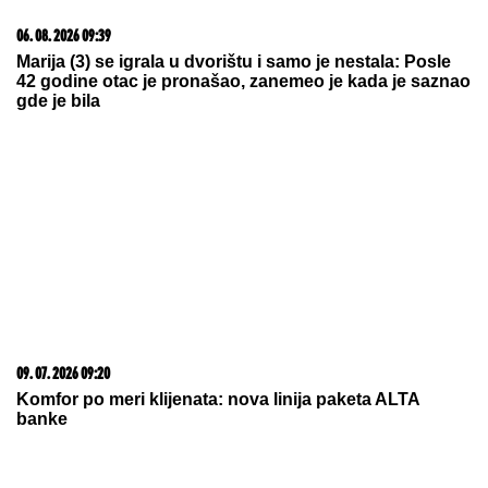
ČEKIĆEM, a sad ih svi opet žele: Trik dizajnera koji
menja izgled KUHINJE I KUPATILA
(FOTO) NALAZI SE DALEKO OD
BEOGRADA
Prva objava Jelene
Radanović nakon što joj je Ana
Nikolić pretila zbog Raleta - poslala
joj jezive poruke