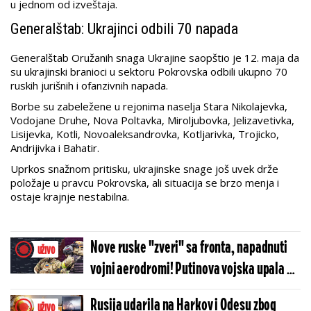
u jednom od izveštaja.
Generalštab: Ukrajinci odbili 70 napada
Generalštab Oružanih snaga Ukrajine saopštio je 12. maja da
su ukrajinski branioci u sektoru Pokrovska odbili ukupno 70
ruskih jurišnih i ofanzivnih napada.
Borbe su zabeležene u rejonima naselja Stara Nikolajevka,
Vodojane Druhe, Nova Poltavka, Miroljubovka, Jelizavetivka,
Lisijevka, Kotli, Novoaleksandrovka, Kotljarivka, Trojicko,
Andrijivka i Bahatir.
Uprkos snažnom pritisku, ukrajinske snage još uvek drže
položaje u pravcu Pokrovska, ali situacija se brzo menja i
ostaje krajnje nestabilna.
Nove ruske "zveri" sa fronta, napadnuti
UŽIVO
vojni aerodromi! Putinova vojska upala u
ključno naselje
Rusija udarila na Harkov i Odesu zbog
UŽIVO