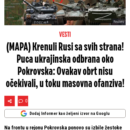
Reuters
VESTI
(MAPA) Krenuli Rusi sa svih strana!
Puca ukrajinska odbrana oko
Pokrovska: Ovakav obrt nisu
očekivali, u toku masovna ofanziva!
0
Dodaj Informer kao željeni izvor na Googlu
Na frontu u rejonu Pokrovska ponovo su izbile žestoke