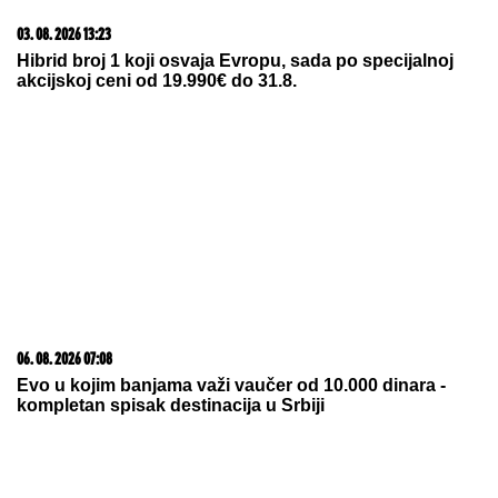
SPECIJALCI SA GAS MASKAMA ULETELI U KUĆU
U SMEDEREVU
Ovako su otkrili čak pola tona
marihuane u ilegalnoj laboratoriji: Uhapšeno 6