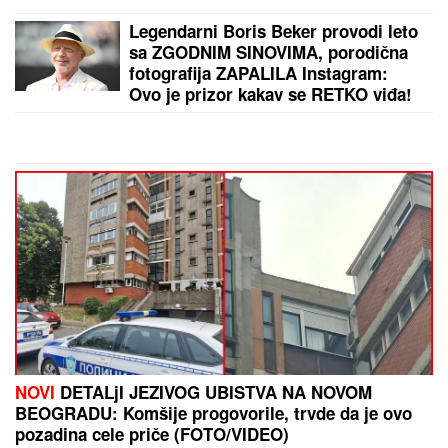
Otkriveno šta je Futa uradio sa
Marininim stvarima: "Stavio ih je u
crne kese, a onda..."
(FOTO, VIDEO) OVO JE ZORAN OSUMNJIČEN ZA
UBISTVO SVOJE MAJKE NA NOVOM BEOGRADU!
Policija ga izvela bosog, KRVAVIH nogu sa lisicama
na rukama, ušao u kola Hitne pomoći