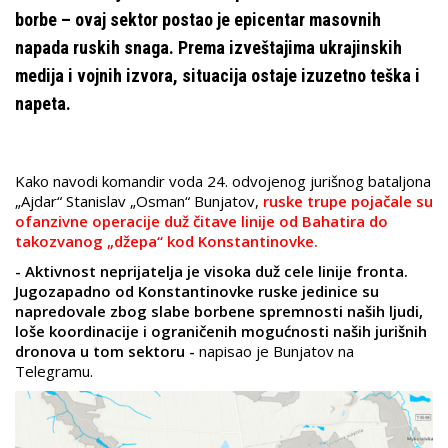
borbe – ovaj sektor postao je epicentar masovnih
napada ruskih snaga. Prema izveštajima ukrajinskih
medija i vojnih izvora, situacija ostaje izuzetno teška i
napeta.
Kako navodi komandir voda 24. odvojenog jurišnog bataljona
„Ajdar“ Stanislav „Osman“ Bunjatov,
ruske trupe pojačale su
ofanzivne operacije duž čitave linije od Bahatira do
takozvanog „džepa“ kod Konstantinovke.
- Aktivnost neprijatelja je visoka duž cele linije fronta.
Jugozapadno od Konstantinovke ruske jedinice su
napredovale zbog slabe borbene spremnosti naših ljudi,
loše koordinacije i ograničenih mogućnosti naših jurišnih
dronova u tom sektoru -
napisao je Bunjatov na
Telegramu.