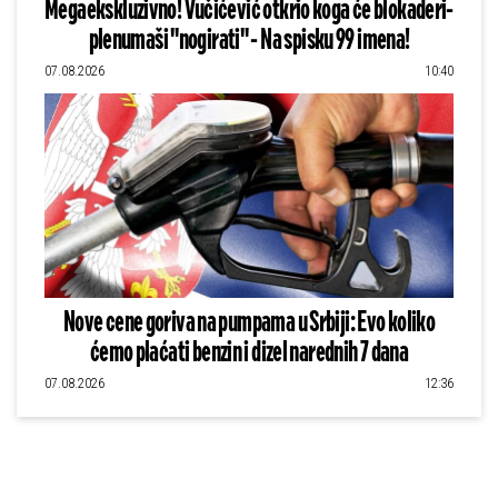
Megaekskluzivno! Vučićević otkrio koga će blokaderi-
plenumaši "nogirati" - Na spisku 99 imena!
07.08.2026
10:40
Nove cene goriva na pumpama u Srbiji: Evo koliko
ćemo plaćati benzin i dizel narednih 7 dana
07.08.2026
12:36