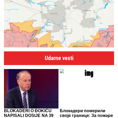
Udarne vesti
BLOKADERI O ĐOKIĆU
Блокадери померили
NAPISALI DOSIJE NA 39
своје границе: За пожаре