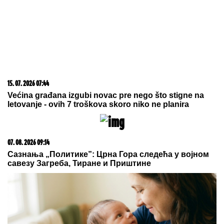
osoba (FOTO, VIDEO)
KRADLjIVCI VREBAJU NA
PUMPAMA U BEOGRADU: Apel
vozačima da budu na dodatnom
oprezu!