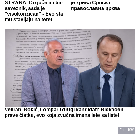
STRANA: Do juče im bio
је крива Српска
saveznik, sada je
православна црква
''visokorizičan'' - Evo šta
mu stavljaju na teret
Vetirani Đokić, Lompar i drugi kandidati: Blokaderi
prave čistku, evo koja zvučna imena lete sa liste!
Foto: ISW