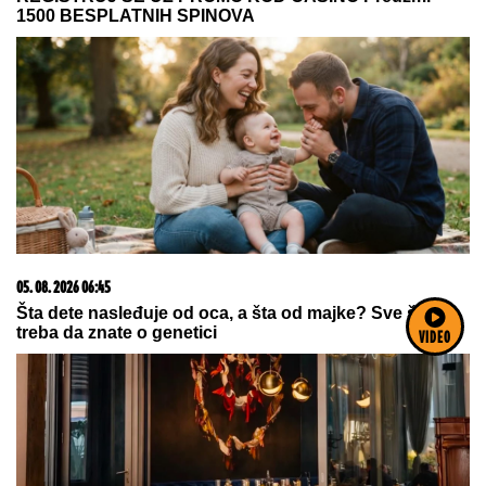
VIDEO
NOVI
DETALjI JEZIVOG UBISTVA NA NOVOM
BEOGRADU: Komšije progovorile, trvde da je ovo
pozadina cele priče (FOTO/VIDEO)