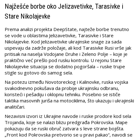
Najžešće borbe oko Jelizavetivke, Tarasivke i
Stare Nikolajevke
Prema analizi projekta DeepState, najteže borbe trenutno
se vode u oblastima Jelizavetivke, Tarasivke i Stare
Nikolajevke. Kod Jelizavetivke ukrajinske snage za sada
uspevaju da zadrže položaje, ali kod Tarasivke Rusi vrše jak
pritisak na naselja Vodojane Druhe i Zeleno Polje – koje je
praktično već prešlo pod rusku kontrolu. U rejonu Stare
Nikolajevke situacija se dodatno pogoršala – ruske trupe
stigle su gotovo do samog sela.
Na potezu između Novotoreckog i Kalinovke, ruska vojska
svakodnevno pokušava da probije ukrajinsku odbranu,
koristeći i pešadiju i oklopnu tehniku. Posebno se ističe
taktika masovnih juriša na motociklima, što ukazuju i ukrajinski
analitičari.
Nezavisni izvori iz Ukrajine navode i ruske prodore kod sela
Trojanda, koje se nalazi blizu predgrađa Pokrovska. Mape
pokazuju da se ruski obruč zatvara s leve strane bojišta.
„Front kod Pokrovska pretvorio se u pravi pakao“, navodi se