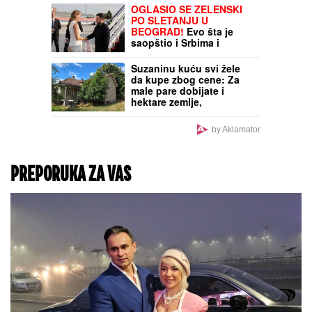
Novom Beogradu:
"Pomagala je
slabovidima, slomila je
smrt supruga"
IZVEŠTAJ SA FRONTA:
VSU
izgubio skor 10.000
vojnika, pogođena 34
broda sa vojnim teretom
kod Odese (VIDEO)