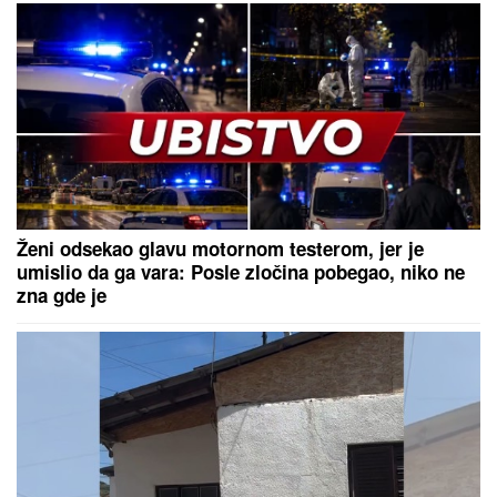
RIJALITI ZVEZDA ŽIVI U RASKOŠNOJ VILI U
BEOGRADU
Kuća ima 132 kvadrata, a samo kupatilo
je kao GARSONJERA: "On je jedini naslednik"