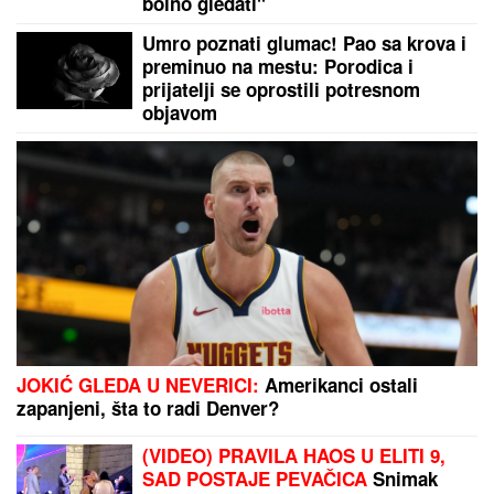
VELIKA TRAGEDIJA U RIO DE ŽANEIRU: U
padu
helikoptera poginulo 4 ljudi
ON JE NOVI UČESNIK ELITE 10
Željko Mitrović
potvrdio njegov ulazak: Nestao iz javnosti, pa pravio