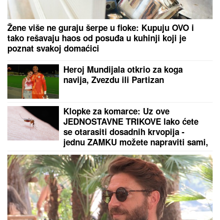
SMRŠALA 15 KILOGRAMA, PA POKAZALA TELO U
BIKINIJU
Voditeljka nakon porođaja ima telo za
medalju: Obavlja seoske poslove, a kada se skine
muškarcima padnu vilice
(FOTO) NALAZI SE DALEKO OD
BEOGRADA
Prva objava Jelene
Radanović nakon što joj je Ana
Nikolić pretila zbog Raleta - poslala
joj jezive poruke
Snimak muslimanskog para sa plaže
izazvao haos na internetu: Jedni
brane njihov izbor, drugi ne mogu da
veruju!