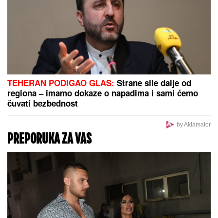
novi ugovor
Danas stižu olujni udari i grmljavina! RHMZ popalio
trostruki alarm za ove delove Srbije