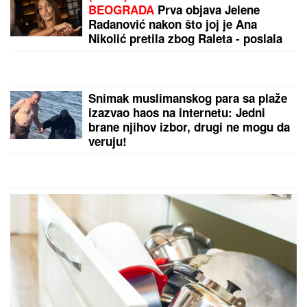
oglasila nakon pomirenja Miljane i
Zole: Pokazala kakve poruke dobija i
otkrila sve o njihovom odnosu
NAŠ GLUMAC (65) OŽENIO 32
GODINE MLAĐU KOLEGINICU
Upoznala ga dok je bila na fakultetu,
a sada pokazala čime se bavi pored
glume