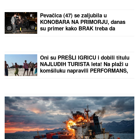
"Jesam sponzoruša i skupa sam"
SELI SE U STAN SA BIVŠOM ŽENOM
Glumac nakon razvoda doneo
neobičnu odluku, a sada pokazao
kako napreduju renovacije:
"Nadgledanje"
OVO JE SPISAK UČESNIKA "ELITE
10"
Haos u najavi! Filip Car i Anđela
potpisali ugovore, a šuška se da u
Belu kuću stižu i ONI