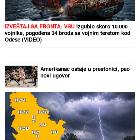
SANJA GRUJIĆ JE DRUGA OSOBA!
Pokazala šta
radi posle raskida sa Markom: Odavde NE IZLAZI,
promene na njoj bodu oči (FOTO)
Pevačica (47) se zaljubila u
KONOBARA NA PRIMORJU, danas
su primer kako BRAK treba da
izgleda: "Ako vam muž brani da
napredujete, NIJE ZA VAS"
Oni su PREŠLI IGRICU i dobili titulu
NAJLUĐIH TURISTA leta! Na plaži u