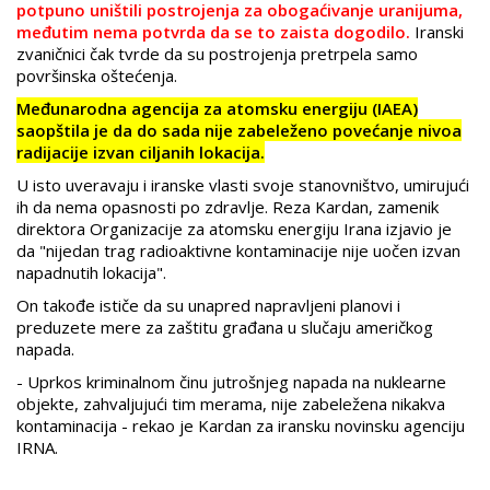
potpuno uništili postrojenja za obogaćivanje uranijuma,
međutim nema potvrda da se to zaista dogodilo.
Iranski
zvaničnici čak tvrde da su postrojenja pretrpela samo
površinska oštećenja.
Međunarodna agencija za atomsku energiju (IAEA)
saopštila je da do sada nije zabeleženo povećanje nivoa
radijacije izvan ciljanih lokacija.
U isto uveravaju i iranske vlasti svoje stanovništvo, umirujući
ih da nema opasnosti po zdravlje. Reza Kardan, zamenik
direktora Organizacije za atomsku energiju Irana izjavio je
da "nijedan trag radioaktivne kontaminacije nije uočen izvan
napadnutih lokacija".
On takođe ističe da su unapred napravljeni planovi i
preduzete mere za zaštitu građana u slučaju američkog
napada.
- Uprkos kriminalnom činu jutrošnjeg napada na nuklearne
objekte, zahvaljujući tim merama, nije zabeležena nikakva
kontaminacija - rekao je Kardan za iransku novinsku agenciju
IRNA.