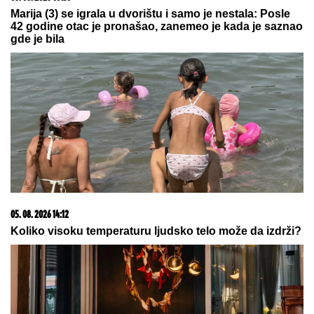
Amerikanac ostaje u prestonici, pao
novi ugovor
by Aklamator
20. 07. 2026 08:04
REGISTRUJ SE UZ PROMO KOD CASINO Preuzmi
1500 BESPLATNIH SPINOVA