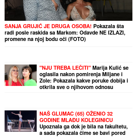
Kolaps na izlazu iz Srbije: Vozači zarobljeni u
kolonama čak četiri sata!
TEHERAN PODIGAO GLAS:
Strane sile dalje od
regiona – imamo dokaze o napadima i sami ćemo
čuvati bezbednost