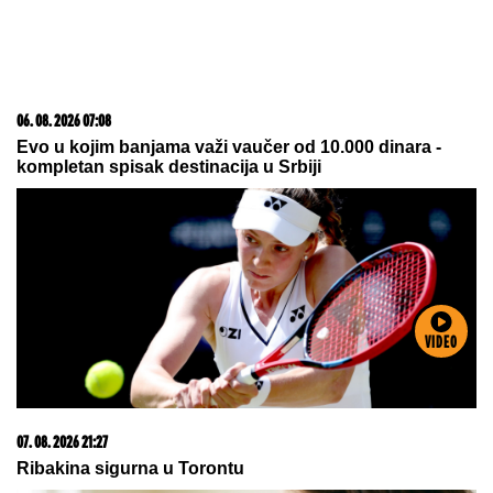
08. 08. 2026 04:00
Radila je u Dinamu, sa Škotima ispisala istoriju, sad
preuzela "đavolice" zarad titule...
VIDEO