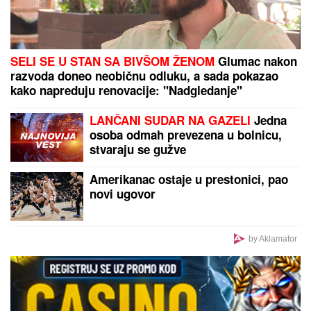
Žene više ne guraju šerpe u fioke: Kupuju OVO i
tako rešavaju haos od posuđa u kuhinji koji je
poznat svakoj domaćici
Heroj Mundijala otkrio za koga
navija, Zvezdu ili Partizan