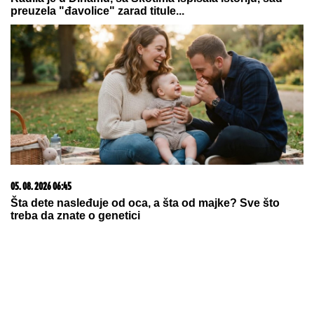
09. 07. 2026 09:20
Komfor po meri klijenata: nova linija paketa ALTA
banke
03. 08. 2026 13:23
Hibrid broj 1 koji osvaja Evropu, sada po specijalnoj
akcijskoj ceni od 19.990€ do 31.8.