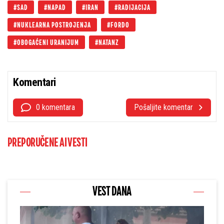
SAD
NAPAD
IRAN
RADIJACIJA
NUKLEARNA POSTROJENJA
FORDO
OBOGAĆENI URANIJUM
NATANZ
Komentari
0 komentara
Pošaljite komentar
PREPORUČENE AI VESTI
VEST DANA