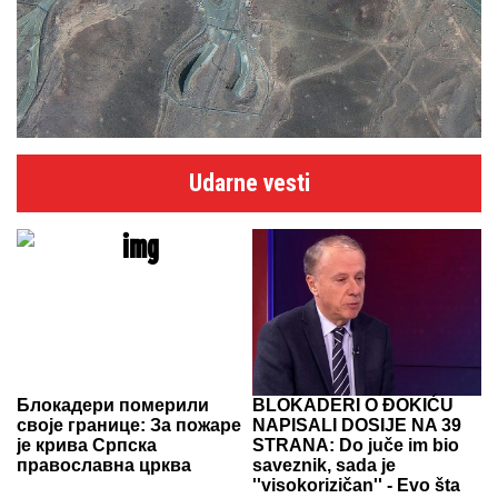
Udarne vesti
Блокадери померили
BLOKADERI O ĐOKIĆU
своје границе: За пожаре
NAPISALI DOSIJE NA 39
је крива Српска
STRANA: Do juče im bio
православна црква
saveznik, sada je
''visokorizičan'' - Evo šta