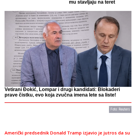
mu stavljaju na teret
Vetirani Đokić, Lompar i drugi kandidati: Blokaderi
prave čistku, evo koja zvučna imena lete sa liste!
Foto: Reuters
Američki predsednik Donald Tramp izjavio je jutros da su