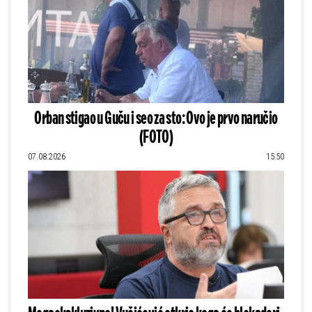
Orban stigao u Guču i seo za sto: Ovo je prvo naručio
(FOTO)
07.08.2026
15:50