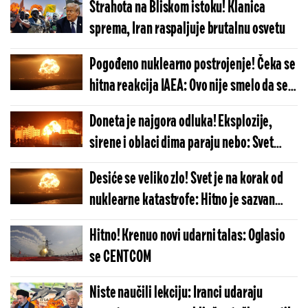
Strahota na Bliskom istoku! Klanica
sprema, Iran raspaljuje brutalnu osvetu
Pogođeno nuklearno postrojenje! Čeka se
hitna reakcija IAEA: Ovo nije smelo da se
desi
Doneta je najgora odluka! Eksplozije,
sirene i oblaci dima paraju nebo: Svet
definitivno ide u propast, spremite se za
Desiće se veliko zlo! Svet je na korak od
totalnu katastrofu
nuklearne katastrofe: Hitno je sazvan
sastanak, neće se dobro završiti
Hitno! Krenuo novi udarni talas: Oglasio
se CENTCOM
Niste naučili lekciju: Iranci udaraju