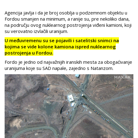
Agencija javlja i da je broj osoblja u podzemnom objektu u
Fordou smanjen na minimum, a ranije su, pre nekoliko dana,
na području ovog nuklearnog postrojenja viđeni kamioni, koji
su verovatno izvlačili uranijum.
U međuvremenu su se pojavili i satelitski snimci na
kojima se vide kolone kamiona ispred nuklearnog
postrojenja u Fordou.
Fordo je jedno od najvažnijih iranskih mesta za obogaćivanje
uranijuma koje su SAD napale, zajedno s Natanzom.