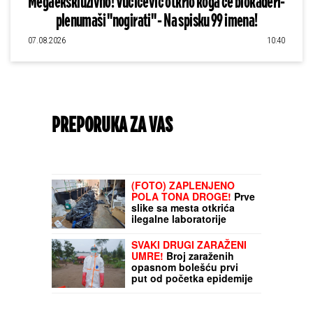
Megaekskluzivno! Vučićević otkrio koga će blokaderi-
plenumaši "nogirati" - Na spisku 99 imena!
07.08.2026
10:40
PREPORUKA ZA VAS