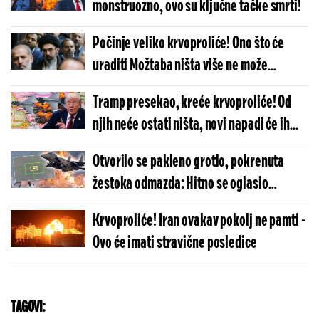
monstruozno, ovo su ključne tačke smrti!
Počinje veliko krvoproliće! Ono što će
uraditi Možtaba ništa više ne može
zaustaviti: Amerika će ovo dugo pamtiti
Tramp presekao, kreće krvoproliće! Od
njih neće ostati ništa, novi napadi će ih
razoriti?
Otvorilo se pakleno grotlo, pokrenuta
žestoka odmazda: Hitno se oglasio
CENTCOM!
Krvoproliće! Iran ovakav pokolj ne pamti -
Ovo će imati stravične posledice
TAGOVI: