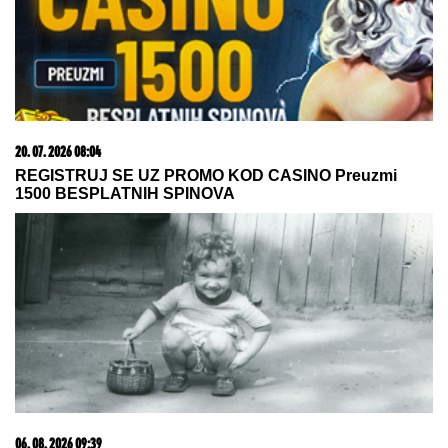
Klopke za komarce: Uz ove
JEDNOSTAVNE TRIKOVE lako ćete
se otarasiti dosadnih krvopija -
jednu ZAMKU možete napraviti sami,
a za drugu vam ne treba BAŠ NIŠTA
SELI SE U STAN SA BIVŠOM ŽENOM
Glumac nakon
razvoda doneo neobičnu odluku, a sada pokazao
kako napreduju renovacije: "Nadgledanje"
LANČANI SUDAR NA GAZELI
Jedna
osoba odmah prevezena u bolnicu,
stvaraju se gužve