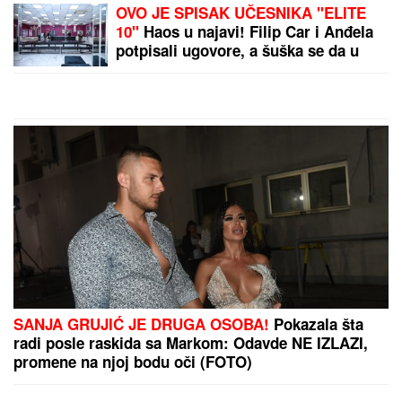
ćemo čuvati bezbednost
ABS NA DRAGAČEVSKOM
SABORU!
Festivali su
mesto dobre zabave, a ne
rizične vožnje!
by Aklamator
PREPORUKA ZA VAS
Ćerka pokojnog pevača zaprepastila javnost: