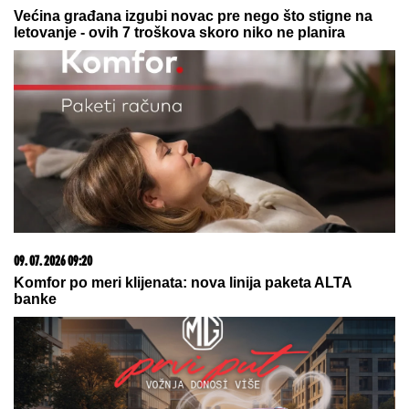
05. 08. 2026 14:12
Koliko visoku temperaturu ljudsko telo može da izdrži?
23. 07. 2026 12:47
Letnje večeri u gradu više nisu rezervisane za vikend:
Zašto sve više ljudi bira večeru koja se spontano
pretvori u druženje