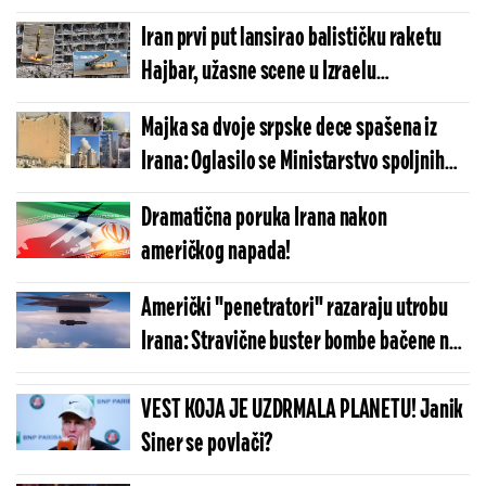
Iran prvi put lansirao balističku raketu
Hajbar, užasne scene u Izraelu
(FOTO/VIDEO)
Majka sa dvoje srpske dece spašena iz
Irana: Oglasilo se Ministarstvo spoljnih
poslova
Dramatična poruka Irana nakon
američkog napada!
Američki "penetratori" razaraju utrobu
Irana: Stravične buster bombe bačene na
ključna nuklearna postrojenja
(FOTO/VIDEO)
VEST KOJA JE UZDRMALA PLANETU! Janik
Siner se povlači?