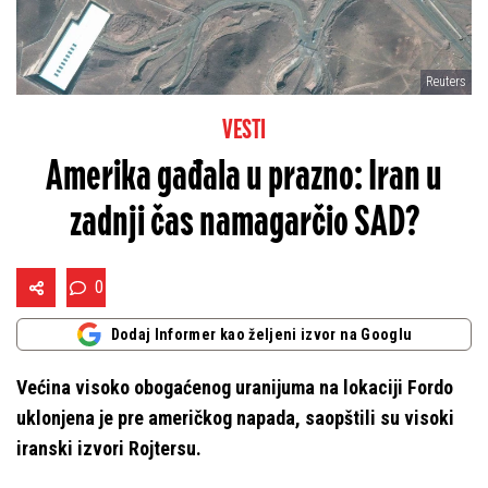
Reuters
VESTI
Amerika gađala u prazno: Iran u
zadnji čas namagarčio SAD?
0
Dodaj Informer kao željeni izvor na Googlu
Većina visoko obogaćenog uranijuma na lokaciji Fordo
uklonjena je pre američkog napada, saopštili su visoki
iranski izvori Rojtersu.