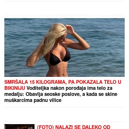
by Aklamator
PREPORUKA ZA VAS
SANJA GRUJIĆ JE DRUGA OSOBA!
Pokazala šta
radi posle raskida sa Markom: Odavde NE IZLAZI,
promene na njoj bodu oči (FOTO)
"NJU TREBA LEČITI"
Marija Kulić se