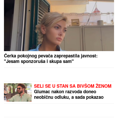
(FOTO) OVA DOKTORKA
JE MAJKA MINE
NAUMOVIĆ
Poznati je
kardiolog, ćerka nasledila
lepotu od nje
TEHERAN PODIGAO
GLAS:
Strane sile dalje
od regiona – imamo
dokaze o napadima i sami