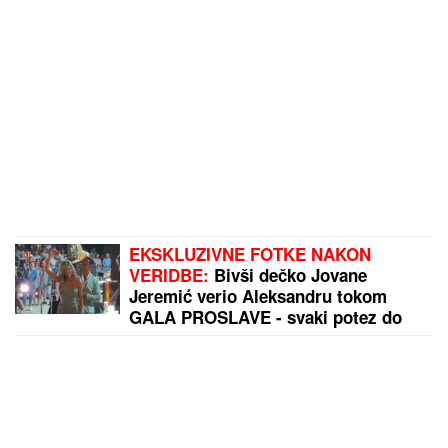
PANIKA NA NASTUPU TANJE SAVIĆ:
Fanovi
POLETELI NA BINU, PEVAČICA ISTE SEKUNDE
PREKINULA KONCERT!
by Aklamator
PREPORUKA ZA VAS
Svi misle da znaju kakvo je SUTOMORE, a zapravo