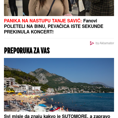
BREDLI KUPER (51) SE OŽENIO ĐIĐI
HADID (31)?
Svet na nogama zbog
ovih fotografija i svi čekaju reakciju
Irine Šajk (40) - pričalo se da očima
ne može da gleda manekenku