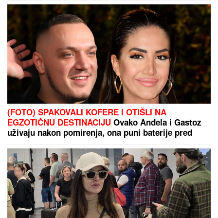
LUKASOVA NAJMLAĐA ĆERKA VIKTORIJA JE BAŠ
PORASLA!
Sa sestrom Sofijom uživa na moru:
Ponosna mama Sonja pokazala fotke, puno joj srce