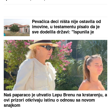
Bila je mega popularna, a onda
napustila estradu i zaposlila se u
vulkanizerskoj radnji: "Plata mi je
bila 500 maraka"