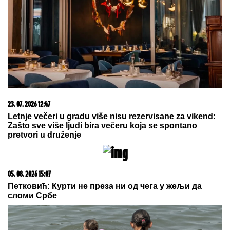
EKSKLUZIVNE FOTKE NAKON
VERIDBE:
Bivši dečko Jovane
Jeremić verio Aleksandru tokom
GALA PROSLAVE - svaki potez do
detalja isplanirao! (VIDEO)