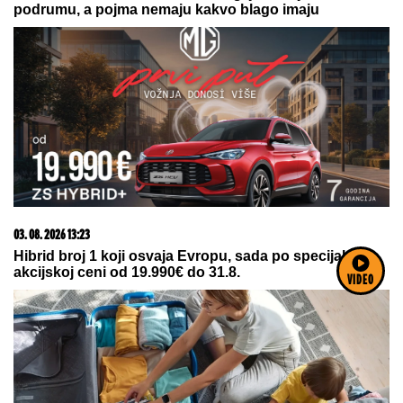
23. 07. 2026 12:47
Letnje večeri u gradu više nisu rezervisane za vikend:
Zašto sve više ljudi bira večeru koja se spontano
pretvori u druženje
VIDEO
05. 08. 2026 15:07
Петковић: Курти не преза ни од чега у жељи да
сломи Србе