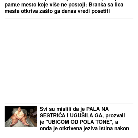
DELIJE SE RADUJU!
Zvezdi stižu
milioni