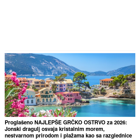
pamte mesto koje više ne postoji: Branka sa lica
mesta otkriva zašto ga danas vredi posetiti
Svi su mislili da je PALA NA
SESTRIĆA I UGUŠILA GA, prozvali
je "UBICOM OD POLA TONE", a
onda je otkrivena jeziva istina nakon
koje je ona SMRŠALA 400