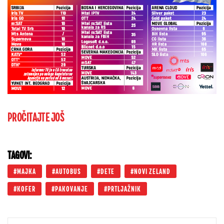
PROČITAJTE JOŠ
TAGOVI:
MAJKA
AUTOBUS
DETE
NOVI ZELAND
KOFER
PAKOVANJE
PRTLJAŽNIK