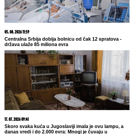
06. 08. 2026 07:08
Evo u kojim banjama važi vaučer od 10.000 dinara -
kompletan spisak destinacija u Srbiji
20. 07. 2026 08:04
REGISTRUJ SE UZ PROMO KOD CASINO Preuzmi
1500 BESPLATNIH SPINOVA