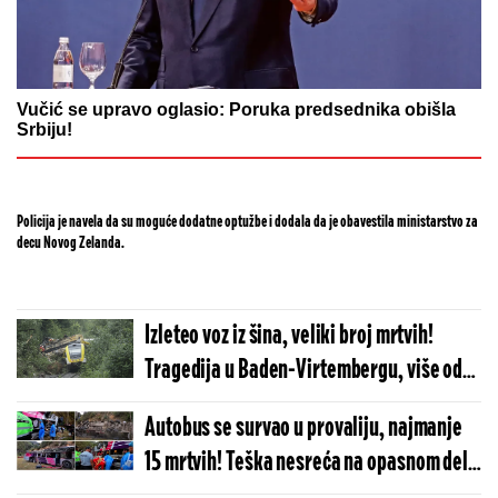
Vučić se upravo oglasio: Poruka predsednika obišla
Srbiju!
Policija je navela da su moguće dodatne optužbe i dodala da je obavestila ministarstvo za
decu Novog Zelanda.
Izleteo voz iz šina, veliki broj mrtvih!
Tragedija u Baden-Virtembergu, više od
100 ljudi bilo u vagonima (VIDEO/FOTO)
Autobus se survao u provaliju, najmanje
15 mrtvih! Teška nesreća na opasnom delu
puta, 30 povređenih! (VIDEO)