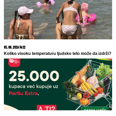
Proglašeno NAJLEPŠE GRČKO OSTRVO za 2026:
Jonski dragulj osvaja kristalnim morem,
nestvarnom prirodom i plažama kao sa razglednice