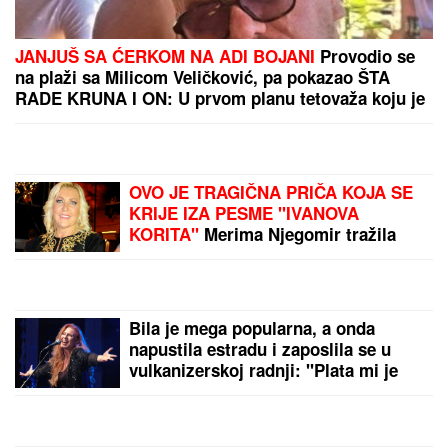
ŽENA PRONAĐENA
MRTVA U HOTELU
Užas u
Ohridu: Policija
pokrenula istragu
"ASMIN ŠALJE LJUDE,
STANIJA ĆE DA IZGUBI
VIZU"
Uroš Stanić o
ulasku u Elitu 10,
pretnjama i tužbama:
"Zaradiću 200.000 evra,
by Aklamator
idem u američku
ambasadu"