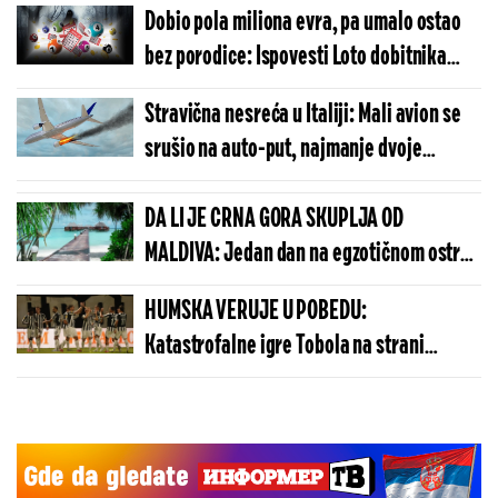
Dobio pola miliona evra, pa umalo ostao
bez porodice: Ispovesti Loto dobitnika
koje lede krv u žilama
Stravična nesreća u Italiji: Mali avion se
srušio na auto-put, najmanje dvoje
mrtvih! (VIDEO)
DA LI JE CRNA GORA SKUPLJA OD
MALDIVA: Jedan dan na egzotičnom ostrvu
može da košta manje nego u Budvi
HUMSKA VERUJE U POBEDU:
Katastrofalne igre Tobola na strani
ulivaju samopouzdanje Partizanu