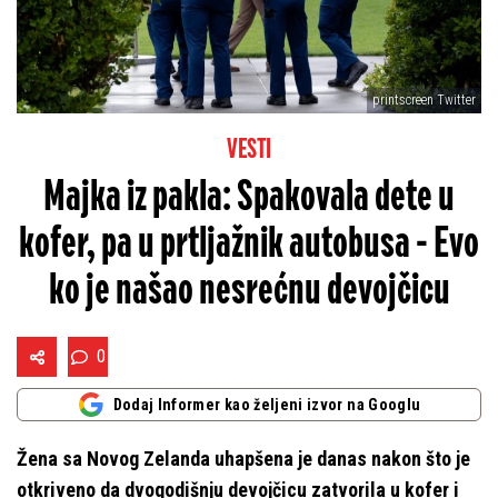
printscreen Twitter
VESTI
Majka iz pakla: Spakovala dete u
kofer, pa u prtljažnik autobusa - Evo
ko je našao nesrećnu devojčicu
0
Dodaj Informer kao željeni izvor na Googlu
Žena sa Novog Zelanda uhapšena je danas nakon što je
otkriveno da dvogodišnju devojčicu zatvorila u kofer i