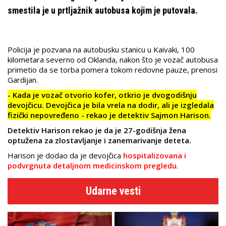
smestila je u prtljažnik autobusa kojim je putovala.
Policija je pozvana na autobusku stanicu u Kaivaki, 100
kilometara severno od Oklanda, nakon što je vozač autobusa
primetio da se torba pomera tokom redovne pauze, prenosi
Gardijan.
- Kada je vozač otvorio kofer, otkrio je dvogodišnju
devojčicu. Devojčica je bila vrela na dodir, ali je izgledala
fizički nepovređeno - rekao je detektiv Sajmon Harison.
Detektiv Harison rekao je da je 27-godišnja žena
optužena za zlostavljanje i zanemarivanje deteta.
Harison je dodao da je devojčica
hospitalizovana i
podvrgnuta detaljnom medicinskom pregledu
.
Udarne vesti