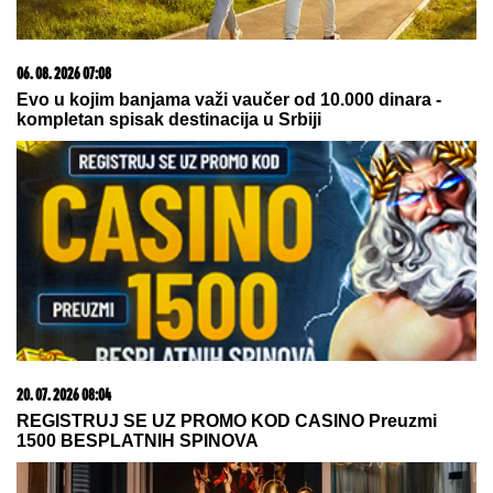
iskreno priznala: "To je lakše"
VELIKA AKCIJA POLICIJE!
Po
poternici Interpola u Beogradu
uhapšeni krijumčari ljudi: Ilegalno
prevezli 900 migranata!