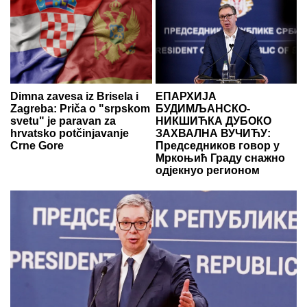
Dimna zavesa iz Brisela i
ЕПАРХИЈА
Zagreba: Priča o "srpskom
БУДИМЉАНСКО-
svetu" je paravan za
НИКШИЋКА ДУБОКО
hrvatsko potčinjavanje
ЗАХВАЛНА ВУЧИЋУ:
Crne Gore
Председников говор у
Мркоњић Граду снажно
одјекнуо регионом