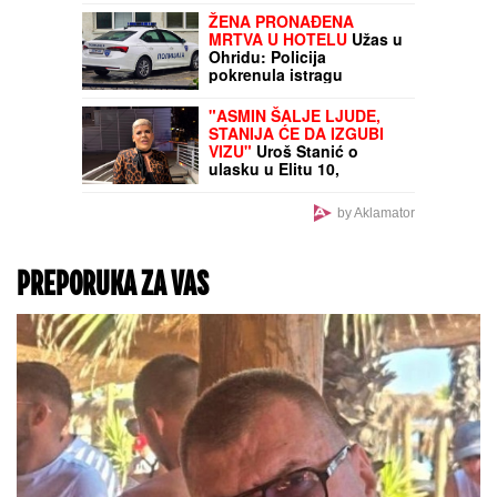
ubila dečaka (13) za
nekoliko minuta: Roditelji
deteta gledali UŽAS
(FOTO) TAKI SA
ZANOSNOM PLAVUŠOM
Grli je pred svima u
lokalu, posle skandala sa
Majom i Asminom
pokazao sa kim uživa