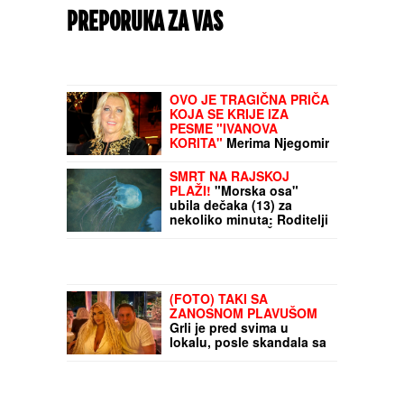
PREPORUKA ZA VAS
OVO JE TRAGIČNA PRIČA
KOJA SE KRIJE IZA
PESME "IVANOVA
KORITA"
Merima Njegomir
tražila IZMENU teksta: "Ti
stihovi su naknadno
SMRT NA RAJSKOJ
dopisani"
PLAŽI!
"Morska osa"