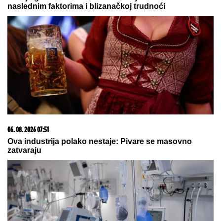
zaposlila se u vulkanizerskoj radnji: "Plata mi je bila
500 maraka"
SVI DETALJI DRAME MILICE I
TERZE U CRNOJ GORI!
On se hitno
oglasio: "Rekla mi je da je sa
dečkom, sve ćemo rešiti na sudu"
Uhapšen državljanin Azerbejdžana!
Sumnja se da je uznemiravao
maloletnicu u prodavnici
by Aklamator