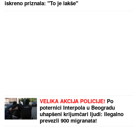
(FOTO) SPAKOVALI KOFERE I OTIŠLI NA
EGZOTIČNU DESTINACIJU
Ovako Anđela i Gastoz
uživaju nakon pomirenja, ona puni baterije pred
"Elitu 10"