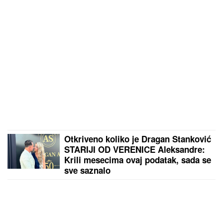
OVO JE 10 NAJLEPŠIH EGZOTIČNIH OSTRVA:
Grčki
biser među najtraženijima, jedna destinacija je
apsolutni hit (VIDEO)