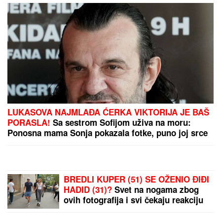
PREPORUKA ZA VAS
JANJUŠ SA ĆERKOM NA ADI BOJANI
Provodio se
na plaži sa Milicom Veličković, pa pokazao ŠTA
RADE KRUNA I ON: U prvom planu tetovaža koju je
posvetio naslednici (FOTO)