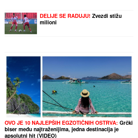
OVO JE TRAGIČNA PRIČA KOJA SE
KRIJE IZA PESME "IVANOVA
KORITA"
Merima Njegomir tražila
IZMENU teksta: "Ti stihovi su
naknadno dopisani"