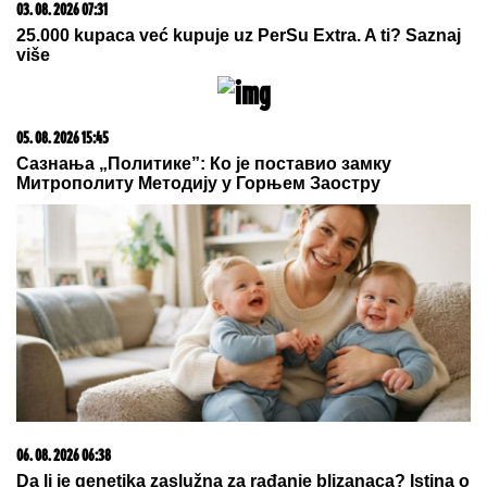
"TO JE TUŽNO, NISAM ZNALA ŠTA
JE MORE, PRVI MOMAK ME
ODVEO"
Seka Aleksić na ivici suza
otkrila kada je prvi put otišla na
letovanje i umalo se rasplakala
BOJANA LAZIĆ POKAZALA MAJKU
Sa njom uživa na letovanju: Doručak
U BAZENU, a tek da vidite voditeljku
u bikiniju (FOTO)
Bila je mega popularna, a onda napustila estradu i