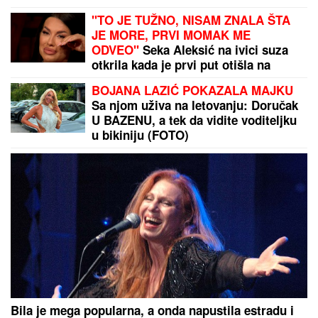
KILOGRAMA
Otkriveno koliko je Dragan Stanković
STARIJI OD VERENICE Aleksandre:
Krili mesecima ovaj podatak, sada se
sve saznalo