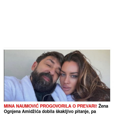
Pevačica deci ništa nije ostavila od
imovine, u testamentu pisalo da je
sve dodelila državi: "Ispunila je
svoje obećanje"
Naš paparaco je uhvatio Lepu Brenu na krstarenju, a
ovi prizori otkrivaju istinu o odnosu sa novom
snajkom