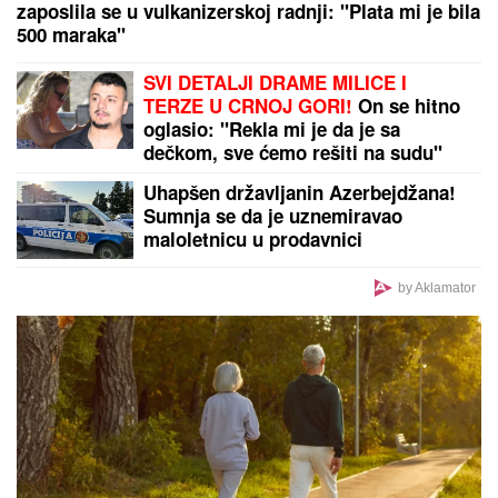
MINA NAUMOVIĆ PROGOVORILA O PREVARI!
Žena
Ognjena Amidžića dobila škakljivo pitanje, pa