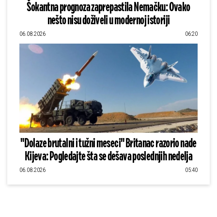
Šokantna prognoza zaprepastila Nemačku: Ovako
nešto nisu doživeli u modernoj istoriji
06.08.2026
06:20
"Dolaze brutalni i tužni meseci" Britanac razorio nade
Kijeva: Pogledajte šta se dešava poslednjih nedelja
06.08.2026
05:40