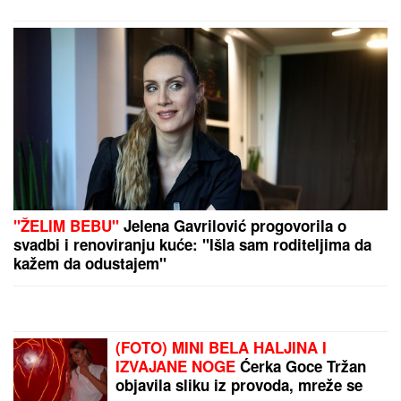
"ŽELIM BEBU"
Jelena Gavrilović progovorila o
svadbi i renoviranju kuće: "Išla sam roditeljima da
kažem da odustajem"
(FOTO) MINI BELA HALJINA I
IZVAJANE NOGE
Ćerka Goce Tržan
objavila sliku iz provoda, mreže se