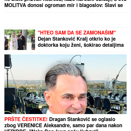
MOLITVA donosi ogroman mir i blagoslov: Slavi se
SVETA PETKA TRNOVA
"HTEO SAM DA SE ZAMONAŠIM"
Dejan Stanković Kralj otkrio ko je
doktorka koju ženi, šokirao detaljima
iz života: "Nema vila i kamiona"
(VIDEO)
PRŠTE ČESTITKE!
Dragan Stanković se oglasio
zbog VERENICE Aleksandre, samo par dana nakon