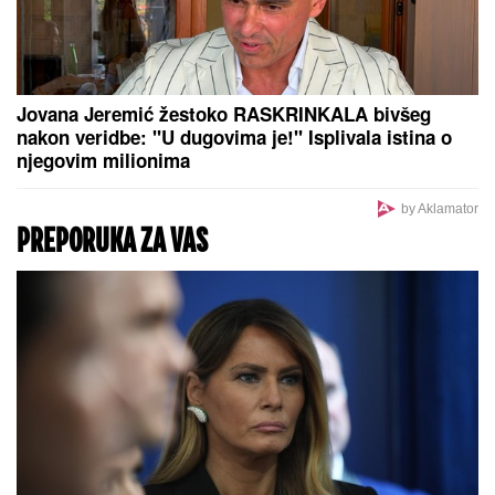
Jovana Jeremić žestoko RASKRINKALA bivšeg
nakon veridbe: "U dugovima je!" Isplivala istina o
njegovim milionima
by Aklamator
PREPORUKA ZA VAS