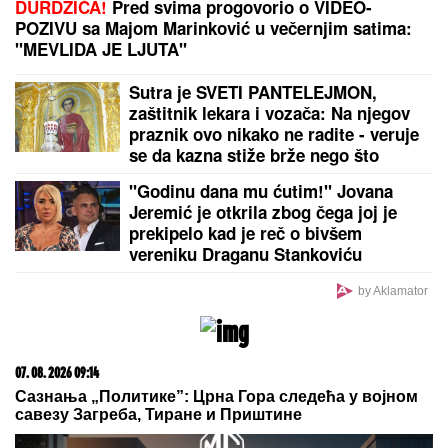
DURDŽIĆA!
Pred svima progovorio o VIDEO-
POZIVU sa Majom Marinković u večernjim satima:
"MEVLIDA JE LJUTA"
Sutra je SVETI PANTELEJMON,
zaštitnik lekara i vozača: Na njegov
praznik ovo nikako ne radite - veruje
se da kazna stiže brže nego što
mislite
"Godinu dana mu ćutim!" Jovana
Jeremić je otkrila zbog čega joj je
prekipelo kad je reč o bivšem
vereniku Draganu Stankoviću
by Aklamator
07. 08. 2026 09:14
Сазнања „Политике”: Црна Гора следећа у војном
савезу Загреба, Тиране и Приштине