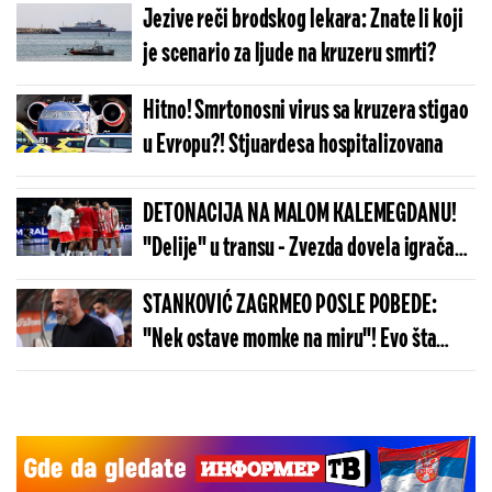
Jezive reči brodskog lekara: Znate li koji
je scenario za ljude na kruzeru smrti?
Hitno! Smrtonosni virus sa kruzera stigao
u Evropu?! Stjuardesa hospitalizovana
DETONACIJA NA MALOM KALEMEGDANU!
"Delije" u transu - Zvezda dovela igrača
Real Madrida!
STANKOVIĆ ZAGRMEO POSLE POBEDE:
"Nek ostave momke na miru"! Evo šta
kaže o isključenju golmana!