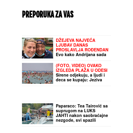
PREPORUKA ZA VAS
DŽEJEVA NAJVEĆA
LJUBAV DANAS
PROSLAVLJA ROĐENDAN
Evo kako Andrijana sada
izgleda: Nije u kontaktu
sa njegovim ćerkama, a
(FOTO, VIDEO) OVAKO
jedan detalj svi
IZGLEDA PLAŽA U ODESI
komentarišu
Sirene odjekuju, a ljudi i
deca se kupaju: Jeziva
svakodnevica u
ukrajinskom letovalištu
Paparaco: Tea Tairović sa
suprugom na LUKS
JAHTI nakon saobraćajne
nezgode, svi spazili
ZAVOJ OKO NJEGOVE
NOGE (VIDEO)