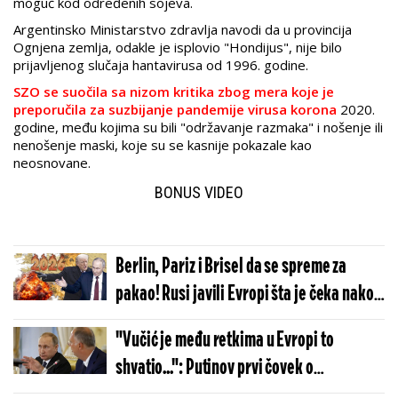
moguć kod određenih sojeva.
Argentinsko Ministarstvo zdravlja navodi da u provincija
Ognjena zemlja, odakle je isplovio "Hondijus", nije bilo
prijavljenog slučaja hantavirusa od 1996. godine.
SZO se suočila sa nizom kritika zbog mera koje je
preporučila za suzbijanje pandemije virusa korona
2020.
godine, među kojima su bili "održavanje razmaka" i nošenje ili
nenošenje maski, koje su se kasnije pokazale kao
neosnovane.
BONUS VIDEO
Berlin, Pariz i Brisel da se spreme za
pakao! Rusi javili Evropi šta je čeka nakon
Trampove udarne odluke - samo im je još
"Vučić je među retkima u Evropi to
ovo falilo...
shvatio...": Putinov prvi čovek o
predsedniku Srbije