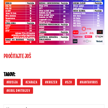
PROČITAJTE JOŠ
TAGOVI:
RUSIJA
ZARAZA
KRUZER
SZO
HANTAVIRUS
KIRIL DMITRIJEV