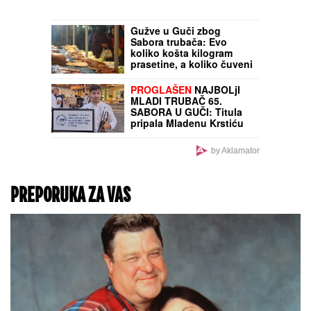
Gužve u Guči zbog
Sabora trubača: Evo
koliko košta kilogram
prasetine, a koliko čuveni
svadbarski kupus
PROGLAŠEN
NAJBOLjI
MLADI TRUBAČ 65.
SABORA U GUČI: Titula
pripala Mladenu Krstiću
iz Zagužanja
by Aklamator
PREPORUKA ZA VAS