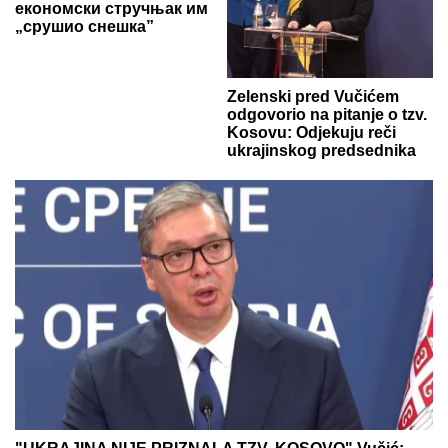
економски стручњак им
„срушио снешка”
Zelenski pred Vučićem
odgovorio na pitanje o tzv.
Kosovu: Odjekuju reči
ukrajinskog predsednika