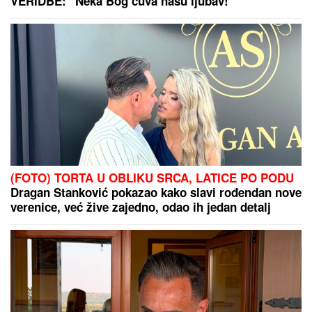
VERIDBE: "Neka Bog čuva našu ljubav!"
(FOTO) TORTA U OBLIKU SRCA, LATICE PO PODU
Dragan Stanković pokazao kako slavi rođendan nove
verenice, već žive zajedno, odao ih jedan detalj