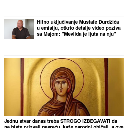
usijale
Hitno uključivanje Mustafe Durdžića
u emisiju, otkrio detalje video poziva
sa Majom: "Mevlida je ljuta na nju"
Jednu stvar danas treba STROGO IZBEGAVATI da
ne biste prizvali nesreću, kaže narodni običaji, a ova