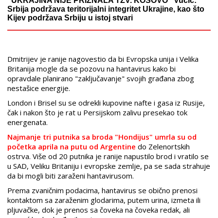
"UKRAJINA NIJE PRIZNALA TZV. KOSOVO" Vučić:
Srbija podržava teritorijalni integritet Ukrajine, kao što
Kijev podržava Srbiju u istoj stvari
Dmitrijev je ranije nagovestio da bi Evropska unija i Velika
Britanija mogle da se pozovu na hantavirus kako bi
opravdale planirano "zaključavanje" svojih građana zbog
nestašice energije.
London i Brisel su se odrekli kupovine nafte i gasa iz Rusije,
čak i nakon što je rat u Persijskom zalivu presekao tok
energenata.
Najmanje tri putnika sa broda "Hondijus" umrla su od
početka aprila na putu od Argentine
do Zelenortskih
ostrva. Više od 20 putnika je ranije napustilo brod i vratilo se
u SAD, Veliku Britaniju i evropske zemlje, pa se sada strahuje
da bi mogli biti zaraženi hantavirusom.
Prema zvaničnim podacima, hantavirus se obično prenosi
kontaktom sa zaraženim glodarima, putem urina, izmeta ili
pljuvačke, dok je prenos sa čoveka na čoveka redak, ali