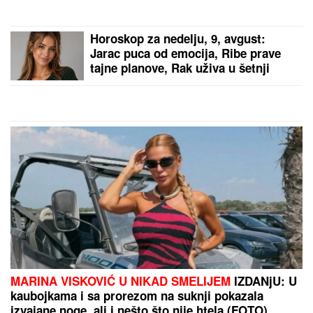
Horoskop za nedelju, 9, avgust:
Jarac puca od emocija, Ribe prave
tajne planove, Rak uživa u šetnji
MARINA VISKOVIĆ U NIKAD SMELIJEM
IZDANjU: U
kaubojkama i sa prorezom na suknji pokazala
izvajane noge, ali i nešto što nije htela (FOTO)