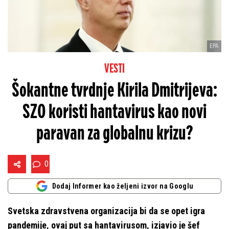
EPA
VESTI
Šokantne tvrdnje Kirila Dmitrijeva:
SZO koristi hantavirus kao novi
paravan za globalnu krizu?
0
Dodaj Informer kao željeni izvor na Googlu
Svetska zdravstvena organizacija bi da se opet igra
pandemije, ovaj put sa hantavirusom, izjavio je šef