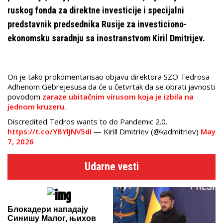
ruskog fonda za direktne investicije i specijalni
predstavnik predsednika Rusije za investiciono-
ekonomsku saradnju sa inostranstvom Kiril Dmitrijev.
On je tako prokomentarisao objavu direktora SZO Tedrosa
Adhenom Gebrejesusa da će u četvrtak da se obrati javnosti
povodom
zaraze ubitačnim virusom koja je izbila na
jednom kruzeru.
Discredited Tedros wants to do Pandemic 2.0.
https://t.co/YBYlJNV5dI
— Kirill Dmitriev (@kadmitriev)
May
7, 2026
Udarne vesti
Блокадери нападају
Синишу Малог, њихов