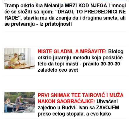
Tramp otkrio šta Melanija MRZI KOD NJEGA i mnogi
će se složiti sa njom: "DRAGI, TO PREDSEDNICI NE
RADE", stavila mu da znanja da i drugima smeta, ali
se pretvaraju - iz pristojnosti
NISTE GLADNI, A MRŠAVITE!
Biolog
otkrio jutarnju metodu koja podstiče
telo da topi masti - pravilo 30-30-30
zaludelo ceo svet
PRVI SNIMAK TEE TAIROVIĆ I MUŽA
NAKON SAOBRAĆAJKE!
Uhvaćeni
zajedno u Budvi: Ivan sa ZAVOJEM
preko celog stopala, a evo kako
pevačica izgleda nakon udesa u
Crnoj Gori