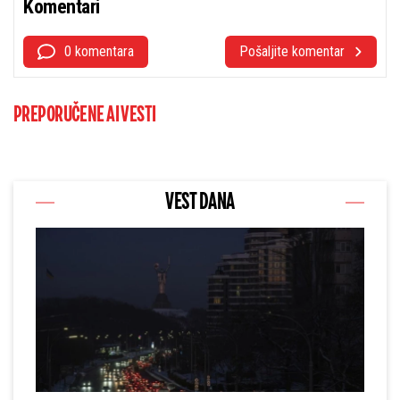
Komentari
0 komentara
Pošaljite komentar
PREPORUČENE AI VESTI
VEST DANA