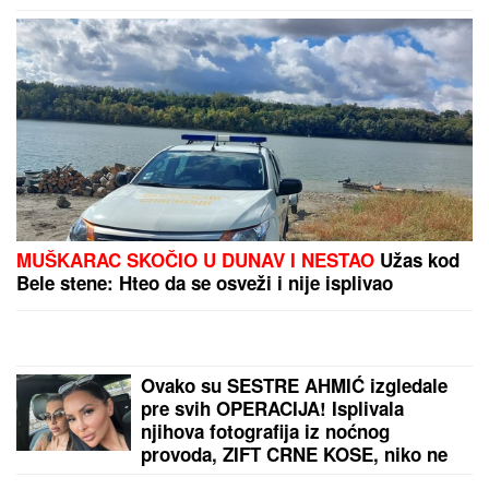
MUŠKARAC SKOČIO U DUNAV I NESTAO
Užas kod
Bele stene: Hteo da se osveži i nije isplivao
Ovako su SESTRE AHMIĆ izgledale
pre svih OPERACIJA! Isplivala
njihova fotografija iz noćnog
provoda, ZIFT CRNE KOSE, niko ne
bi rekao da su OVO ONE! (FOTO)