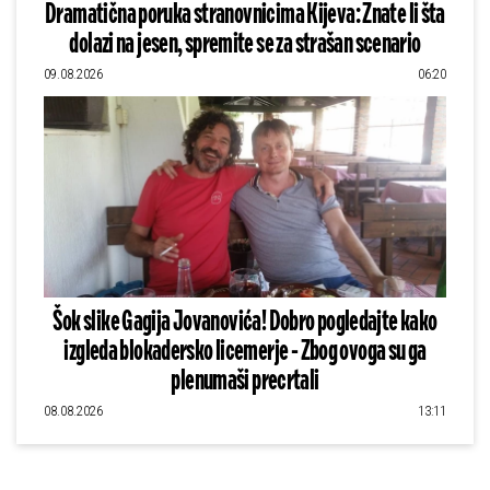
Dramatična poruka stranovnicima Kijeva: Znate li šta
dolazi na jesen, spremite se za strašan scenario
09.08.2026
06:20
Šok slike Gagija Jovanovića! Dobro pogledajte kako
izgleda blokadersko licemerje - Zbog ovoga su ga
plenumaši precrtali
08.08.2026
13:11