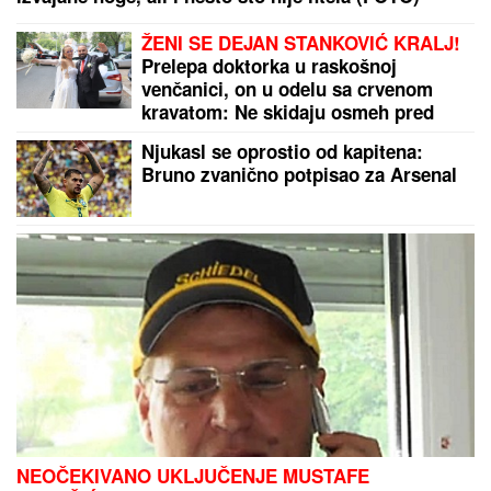
ŽENI SE DEJAN STANKOVIĆ KRALJ!
Prelepa doktorka u raskošnoj
venčanici, on u odelu sa crvenom
kravatom: Ne skidaju osmeh pred
crkveno venčanje
Njukasl se oprostio od kapitena:
Bruno zvanično potpisao za Arsenal
NEOČEKIVANO UKLJUČENJE MUSTAFE