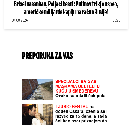
Brisel nasankan, Poljaci besni: Putinov trik je uspeo,
američke milijarde kaplju na račun Rusije!
07.08.2026
06:20
PREPORUKA ZA VAS