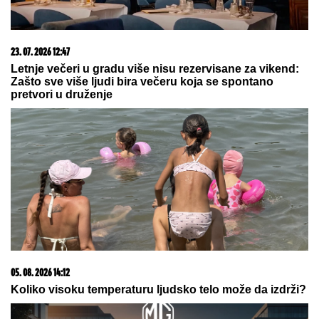
20. 07. 2026 08:04
REGISTRUJ SE UZ PROMO KOD CASINO Preuzmi
1500 BESPLATNIH SPINOVA
09. 07. 2026 09:20
Komfor po meri klijenata: nova linija paketa ALTA