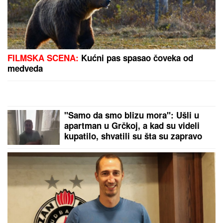
UMRO ČUVENI SLOBODAN BOBA
SPASOJEVIĆ
Obeležio karijere
narodnih pevača, bez njega srpska
kafana ne bi bila ista