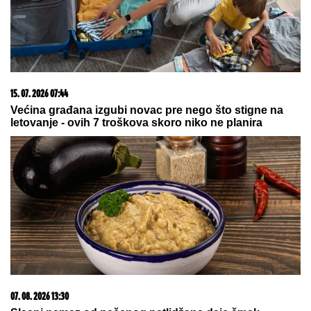
EVO KOLIKO GODIŠNJE ZARAĐUJE DRAGAN
STANKOVIĆ
Milioni su u pitanju, a Jovana Jeremić
tvrdi: "U dugovima je"
"SKUPLJAM APETIT OKOLO, A
JEDEM KOD KUĆE"
Našem pevaču
žena oprostila sve afere: "Ne mogu
da kažem da nisam pogledao drugu"
Imao je samo 19 godina kada je
TITANIK KRENUO DA TONE, napisao
je OPROŠTAJNO PISMO, ubacio ga u
flašu i bacio u vodu: Nikada ga više
nisu videli, a kada je njegova majka