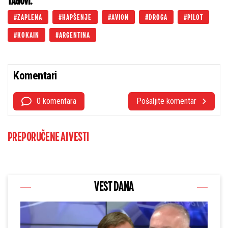
TAGOVI:
ZAPLENA
HAPŠENJE
AVION
DROGA
PILOT
KOKAIN
ARGENTINA
Komentari
0 komentara
Pošaljite komentar
PREPORUČENE AI VESTI
VEST DANA