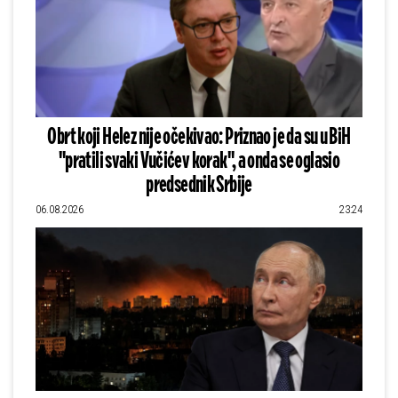
Obrt koji Helez nije očekivao: Priznao je da su u BiH
"pratili svaki Vučićev korak", a onda se oglasio
predsednik Srbije
06.08.2026
23:24