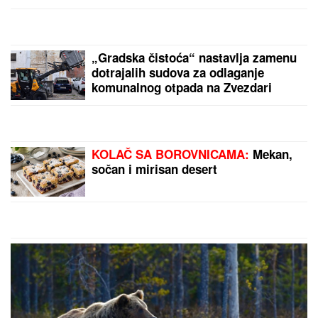
MALO ZNA
Pored rijalitija i voditeljstva novac mu
kaplje i od ovog posla: "Ljudi mi dolaze
svakodnevno"
OVAJ FAKULTET JE ZAVRŠILA
SARA JO
Sada uživa na putovanjima
sa Aleksejem Bjelogrlićem, a nekada
se školovala i u Italiji - OVO joj je bio
problem