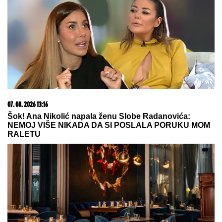
Slasni namaz od pečenog patlidžana daje šmek
svakom jelu: Pravićete ga stalno
05. 08. 2026 06:45
Šta dete nasleđuje od oca, a šta od majke? Sve što
treba da znate o genetici