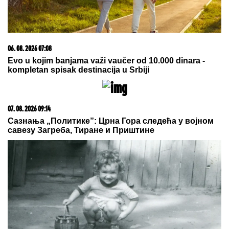
BIVŠI RIJALITI PAR PRODAJE KUĆU U KOJU SU
ULOŽILI 200.000 EVRA
Sagradili vilu na Kosmaju i
pokrenuli biznis, a sada im hitno treba novac: "To je
razlog prodaje"
Preokret oko Vinisijusa: Arsenal ga
silno želeo, Brazilac potpisao do
2032!
MAĐARI MOGU DA ODAHNU:
"Najkritičnije je prošlo..."
by Aklamator