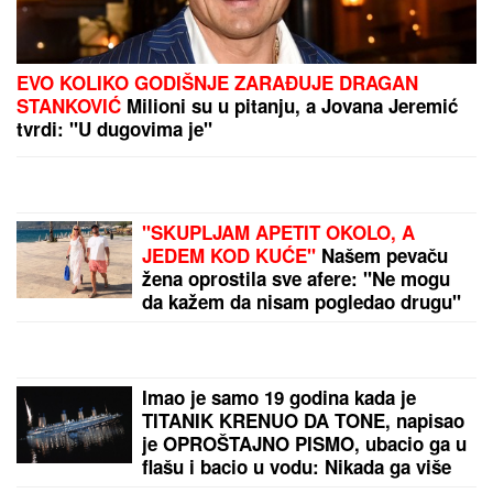
KOLAČ SA BOROVNICAMA:
Mekan,
sočan i mirisan desert