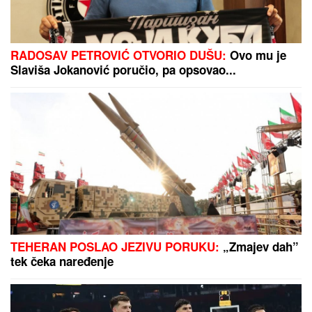
Svi prave grešku sa uštipcima od tikvica: Evo kako
da svaki put budu čvrsti, zlatni i da se ne raspadaju
tokom prženja