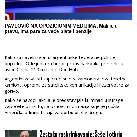
PAVLOVIĆ NA OPOZICIONIM MEDIJIMA: Mali je u
pravu, ima para za veće plate i penzije
Kako su naveli izvori iz argentinske Federalne policije,
pripadnici Odeljenja za borbu protiv narkotika presreli su
avion Cesna 210 na ranču Don Hulio.
Argentinske vlasti zaplenile su dva kamioneta, dva teretna
kamiona, opremu za satelitske komunikacije i rezervoare za
gorivo.
Kako se navodi, akcija je predstavljala kulminaciju istrage
započete u martu, na osnovu informacija koje je pružila
Američka administracija za borbu protiv droga.
Žestoko raskrinkavanje: Šešelj otkrio