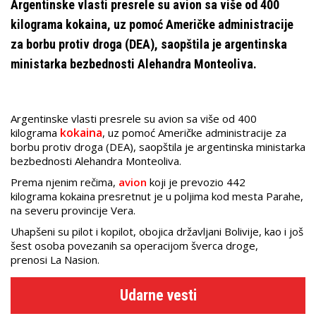
Argentinske vlasti presrele su avion sa više od 400
kilograma kokaina, uz pomoć Američke administracije
za borbu protiv droga (DEA), saopštila je argentinska
ministarka bezbednosti Alehandra Monteoliva.
Argentinske vlasti presrele su avion sa više od 400
kokaina
kilograma
, uz pomoć Američke administracije za
borbu protiv droga (DEA), saopštila je argentinska ministarka
bezbednosti Alehandra Monteoliva.
Prema njenim rečima,
avion
koji je prevozio 442
kilograma kokaina presretnut je u poljima kod mesta Parahe,
na severu provincije Vera.
Uhapšeni su pilot i kopilot, obojica državljani Bolivije, kao i još
šest osoba povezanih sa operacijom šverca droge,
prenosi La Nasion.
Udarne vesti