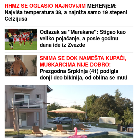
RADOSAV PETROVIĆ OTVORIO DUŠU:
Ovo mu je
Slaviša Jokanović poručio, pa opsovao...
TEHERAN POSLAO JEZIVU PORUKU:
„Zmajev dah”
tek čeka naređenje