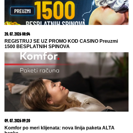
ČOVEČANSTVO?
Veštačka
inteligencija stvorila 16 virusa
ZA PAR SATI STIŽE NEVREME U
OVAJ DEO SRBIJE:
Spremite se za
grmljavinu i udare jakog vetra