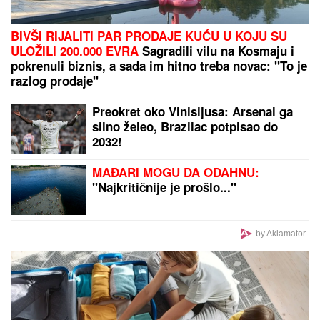
"Mnogi su otišili nezadovoljni..." Koprivica potkačio
Partizan
by Aklamator
PREPORUKA ZA VAS