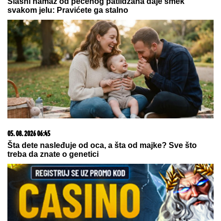
pročitala poruku - SRCE JOJ JE
PUKLO
"IMAO SAM PET PROPUŠTENIH POZIVA"
Darko
Tanasijević i dalje u ogromnom strahu za svoju
porodicu, požar se približio njihovoj kući: "Prva reč
koju sam čuo - IZGOREĆEMO"
NOVA ERA MEDICINE ILI RIZIK ZA