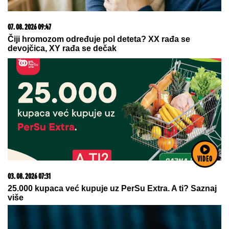
06. 08. 2026 07:08
Evo u kojim banjama važi vaučer od 10.000 dinara -
kompletan spisak destinacija u Srbiji
07. 08. 2026 09:14
Сазнања „Политике”: Црна Гора следећа у војном
савезу Загреба, Тиране и Приштине
VIDEO