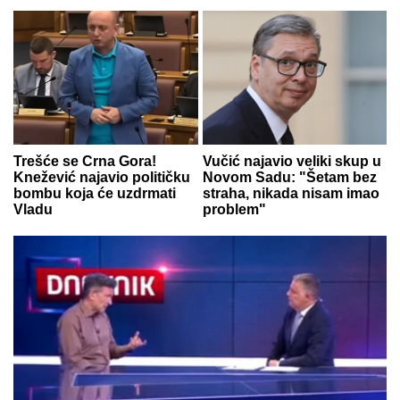
Trešće se Crna Gora!
Vučić najavio veliki skup u
Knežević najavio političku
Novom Sadu: "Šetam bez
bombu koja će uzdrmati
straha, nikada nisam imao
Vladu
problem"