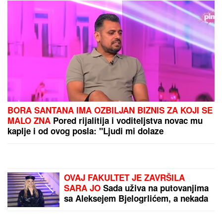
POŽARI ŠIROM SRBIJE!
Proglašene vanredne
situacije, gašenje otežava
jak vetar: Evo gde je
najkritičnije
UGROŽENO 16 MESTA!
Proglašena vanredna
situacija na teritoriji