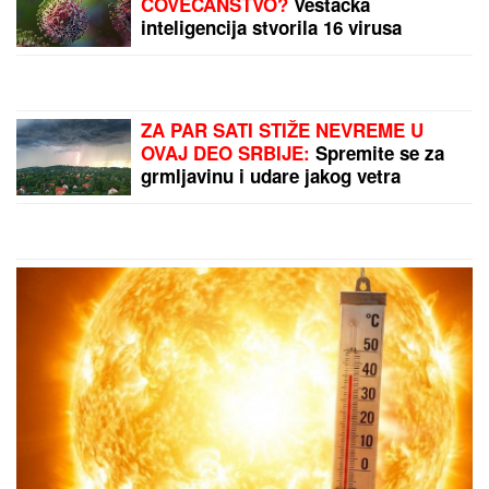
"Samo da smo blizu mora": Ušli u
apartman u Grčkoj, a kad su videli
kupatilo, shvatili su šta su zapravo
rezervisali