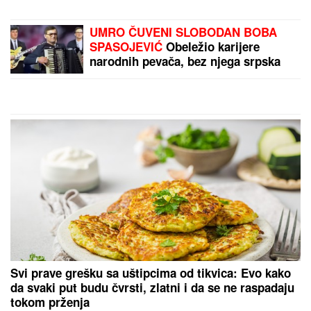
Valjeva zbog nestašice
vode
DŽINOVSKI, CRNI OBLACI
STIŽU U SRBIJU!
Evo
kako će se nevreme
kretati iz sata u sat,
dobro pogledajte mape:
Sve kreće u ovom delu
by Aklamator
zemlje i Beograd će biti
NA UDARU
PREPORUKA ZA VAS
BORA SANTANA IMA OZBILJAN BIZNIS ZA KOJI SE