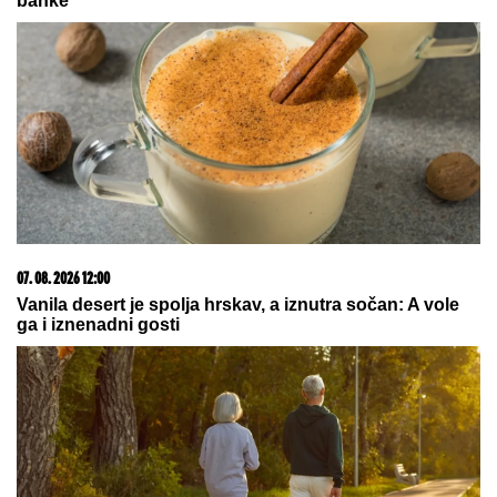
RHMZ SE OGLASIO NAJNOVIJIM
MERENjEM:
Najviša temperatura 38, a najniža samo 19 stepeni
Celzijusa
Odlazak sa "Marakane": Stigao kao
veliko pojačanje, a posle godinu
dana ide iz Zvezde
SNIMA SE DOK NAMEŠTA KUPAĆI,
MUŠKARCIMA NIJE DOBRO!
Prezgodna Srpkinja (41) podigla
donji deo bikinija, od oblina se muti
um: "Uspostavila kontakt sa telom"
(FOTO)