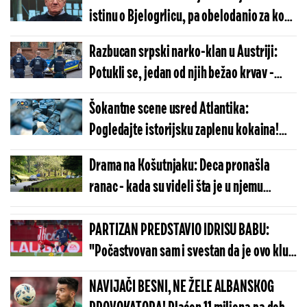
istinu o Bjelogrlicu, pa obelodanio za koga
Hrvati s blokaderima ruše Srbiju (VIDEO)
Razbucan srpski narko-klan u Austriji:
Potukli se, jedan od njih bežao krvav -
nećete verovati koliko droge su im
Šokantne scene usred Atlantika:
zaplenili
Pogledajte istorijsku zaplenu kokaina!
(FOTO/VIDEO)
Drama na Košutnjaku: Deca pronašla
ranac - kada su videli šta je u njemu
roditelji odmah pozvali policiju
PARTIZAN PREDSTAVIO IDRISU BABU:
"Počastvovan sam i svestan da je ovo klub
sa velikom istorijom"
NAVIJAČI BESNI, NE ŽELE ALBANSKOG