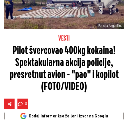
Policija Argentine
VESTI
Pilot švercovao 400kg kokaina!
Spektakularna akcija policije,
presretnut avion - "pao" i kopilot
(FOTO/VIDEO)
0
Dodaj Informer kao željeni izvor na Googlu