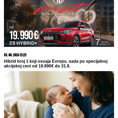
banke
07. 08. 2026 12:00
Vanila desert je spolja hrskav, a iznutra sočan: A vole
ga i iznenadni gosti