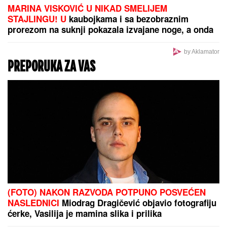
MARINA VISKOVIĆ U NIKAD SMELIJEM
STAJLINGU! U
kaubojkama i sa bezobraznim
prorezom na suknji pokazala izvajane noge, a onda
je sevnulo i više nego što je planirala (Foto)
by Aklamator
PREPORUKA ZA VAS
(FOTO) NAKON RAZVODA POTPUNO POSVEĆEN
NASLEDNICI
Miodrag Dragičević objavio fotografiju
ćerke, Vasilija je mamina slika i prilika