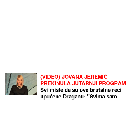
(VIDEO) JOVANA JEREMIĆ
PREKINULA JUTARNJI PROGRAM
Svi misle da su ove brutalne reči
upućene Draganu: "Svima sam
donela samo dobro"