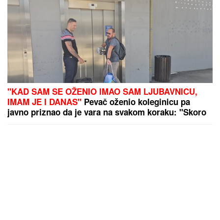
"KAD SAM SE OŽENIO IMAO SAM LJUBAVNICU,
IMAM JE I DANAS"
Pevač oženio koleginicu pa
javno priznao da je vara na svakom koraku: "Skoro
svi na estradi imaju paralelne veze"