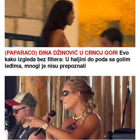
(PAPARACO) ĐINA DŽINOVIĆ U CRNOJ GORI
Evo
kako izgleda bez filtera: U haljini do poda sa golim
leđima, mnogi je nisu prepoznali