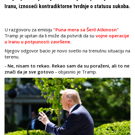
Iranu, iznoseći kontradiktorne tvrdnje o statusu sukoba.
U razgovoru za emisiju
"Puna mera sa Šeril Atkinosn"
Tramp je upitan da li može da potvrdi da su
vojne operacije
u Iranu u potpunosti završene
.
Njegov odgovor bacio je novo svetlo na trenutnu situaciju na
terenu.
- Ne, nisam to rekao. Rekao sam da su poraženi, ali to ne
znači da je sve gotovo -
objasnio je Tramp.