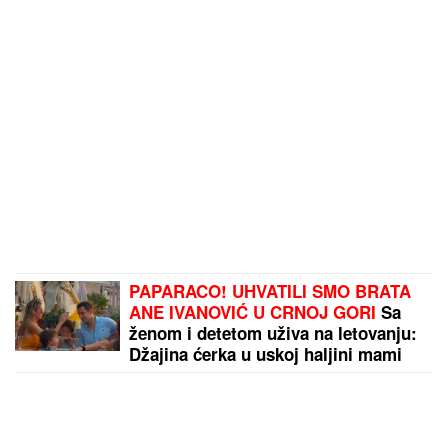
PAPARACO! UHVATILI SMO BRATA
ANE IVANOVIĆ U CRNOJ GORI
Sa
ženom i detetom uživa na letovanju:
Džajina ćerka u uskoj haljini mami
poglede (Video)