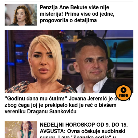
telo mladića (28): Potresni prizori sa
Penzija Ane Bekute više nije
lica mesta (FOTO, VIDEO)
misterija! Prima više od jedne,
progovorila o detaljima
VIDEO
"Godinu dana mu ćutim!" Jovana Jeremić je otkrila
zbog čega joj je prekipelo kad je reč o bivšem
vereniku Draganu Stankoviću
NEDELjNI HOROSKOP OD 9. DO 15.
AVGUSTA: Ovna očekuje sudbinski
susret, Lava "španska serija" u