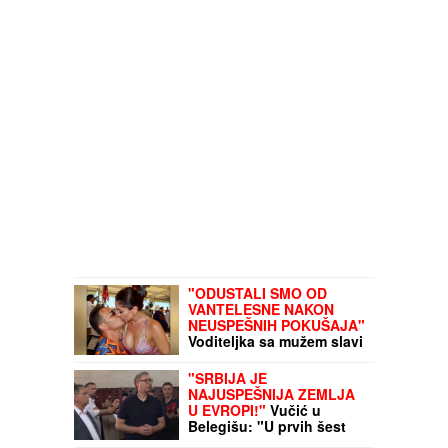
"ODUSTALI SMO OD
VANTELESNE NAKON
NEUSPEŠNIH POKUŠAJA"
Voditeljka sa mužem slavi
16 godina braka:
"Dovoljni smo jedno
"SRBIJA JE
drugom"
NAJUSPEŠNIJA ZEMLJA
U EVROPI!"
Vučić u
Belegišu: "U prvih šest
meseci smo prvi po stopi