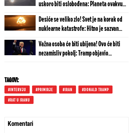
uskoro biti oslobođena: Planeta ovakvu
odmazdu još nije videla
Desiće se veliko zlo! Svet je na korak od
nuklearne katastrofe: Hitno je sazvan
sastanak, neće se dobro završiti
Važna osoba će biti ubijena! Ovo će biti
nezamisliv pokolj: Tramp objavio
stravične vesti, ceo državni vrh je u
velikoj opasnosti
TAGOVI:
INTERVJU
PRIMIRJE
IRAN
DONALD TRAMP
RAT U IRANU
Komentari