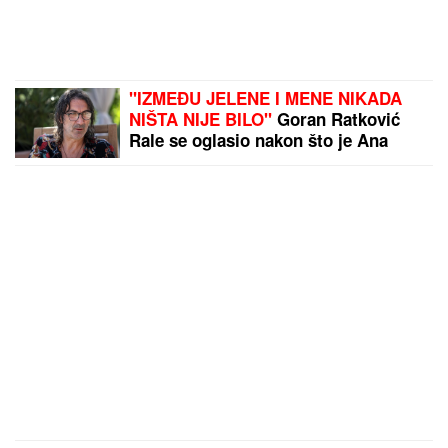
"IZMEĐU JELENE I MENE NIKADA
NIŠTA NIJE BILO"
Goran Ratković
Rale se oglasio nakon što je Ana
pretila Slobinoj ženi: "Našao sam se
između prijatelja i žene koju volim
najviše na svetu!"