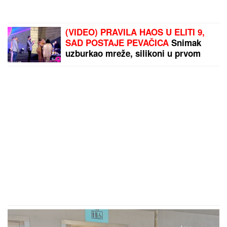
(VIDEO) PRAVILA HAOS U ELITI 9,
SAD POSTAJE PEVAČICA
Snimak
uzburkao mreže, silikoni u prvom
planu: O njenom skandalu sa 20
godina starijim brujao Balkan