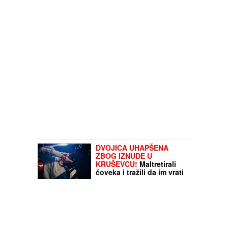
rasta" (VIDEO)
DVOJICA UHAPŠENA
ZBOG IZNUDE U
KRUŠEVCU!
Maltretirali
čoveka i tražili da im vrati
dug koji je već otplatio uz
debelu kamatu!