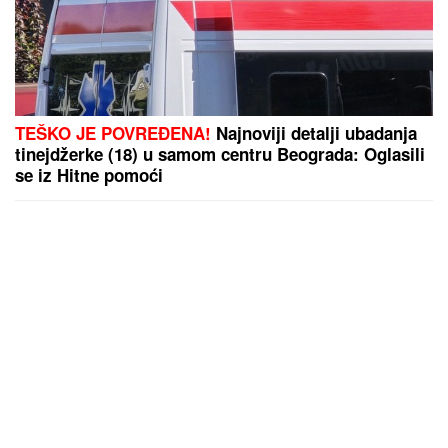
TEŠKO JE POVREĐENA!
Najnoviji detalji ubadanja
tinejdžerke (18) u samom centru Beograda: Oglasili
se iz Hitne pomoći