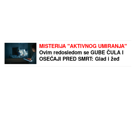
MISTERIJA "AKTIVNOG UMIRANJA"
Ovim redosledom se GUBE ČULA I
OSEĆAJI PRED SMRT: Glad i žeđ
prvi nestaju, a telo se OVOGA
POSLEDNJE ODRIČE, tvrde
NEURONAUČNICI