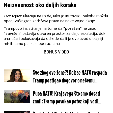
Neizvesnost oko daljih koraka
Ove izjave ukazuju na to da, iako je intenzitet sukoba možda
opao, Vašington zadržava pravo na nove vojne akcije.
Trampovo insistiranje na tome da
"poražen"
ne znači i
"završen"
ostavlja otvoren prostor za dalju eskalaciju, dok
analitičari pokušavaju da odrede da li je ovo uvod u trajniji
mir ili samo pauza u operacijama.
BONUS VIDEO
Sve zbog ove žene?! Dok se NATO raspada
Tramp postigao dogovor o nečemu
velikom sa baš ovom državom
Puca NATO! Kraj svega što smo dosad
znali: Tramp povukao potez koji vodi
Alijansu u nestanak - Evropa se sprema za