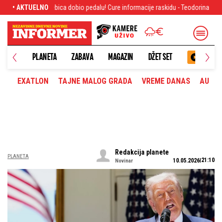
obio pedalu! Cure informacije raskidu - Teodorina porodica odlučna u jednoj nam
• AKTUELNO
PLANETA
ZABAVA
MAGAZIN
DŽET SET
EXATLON
TAJNE MALOG GRADA
VREME DANAS
AUTOM
Redakcija planete
PLANETA
21:10
10.05.2026
Novinar