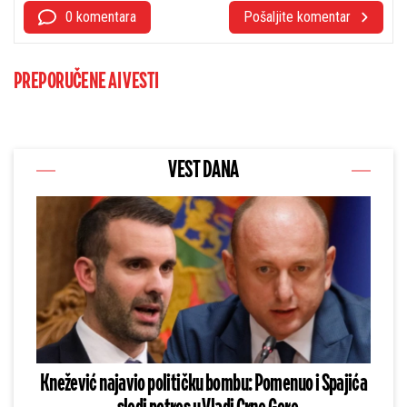
0 komentara
Pošaljite komentar
PREPORUČENE AI VESTI
VEST DANA
Knežević najavio političku bombu: Pomenuo i Spajića