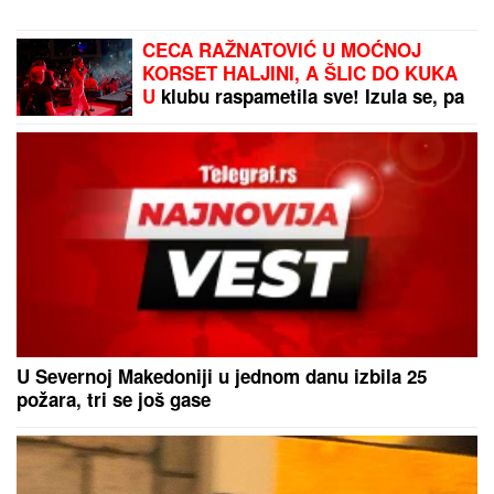
CECA RAŽNATOVIĆ U MOĆNOJ
KORSET HALJINI, A ŠLIC DO KUKA
U
klubu raspametila sve! Izula se, pa
PEVALA BOSA - Sve se orilo
(VIDEO)
U Severnoj Makedoniji u jednom danu izbila 25
požara, tri se još gase