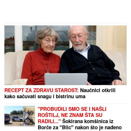
RECEPT ZA ZDRAVU STAROST:
Naučnici otkrili
kako sačuvati snagu i bistrinu uma
"PROBUDILI SMO SE I NAŠLI
ROŠTILJ, NE ZNAM ŠTA SU
RADILI..."
Šokirana komšinica iz
Borče za "Blic" nakon što je nađeno