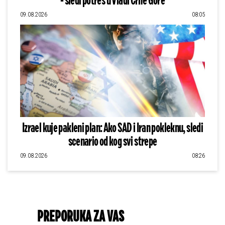
- sledi potres u Vladi Crne Gore
09.08.2026
08:05
Izrael kuje pakleni plan: Ako SAD i Iran pokleknu, sledi
scenario od kog svi strepe
09.08.2026
08:26
PREPORUKA ZA VAS