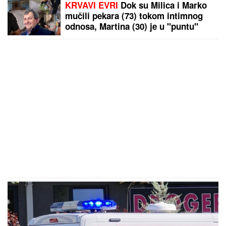
KRVAVI EVRI
Dok su Milica i Marko
mučili pekara (73) tokom intimnog
odnosa, Martina (30) je u "puntu"
radila JEDNU stvar! (FOTO, VIDEO)