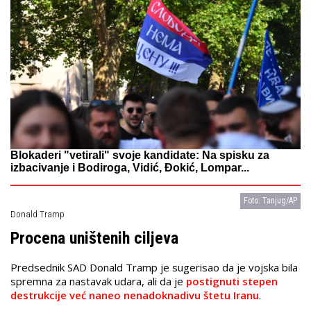
Blokaderi "vetirali" svoje kandidate: Na spisku za
izbacivanje i Bodiroga, Vidić, Đokić, Lompar...
Foto: Tanjug/AP
Donald Tramp
Procena uništenih ciljeva
Predsednik SAD Donald Tramp je sugerisao da je vojska bila
spremna za nastavak udara, ali da je
postignuti stepen
destrukcije već naneo nenadoknadivu štetu Iranu
.