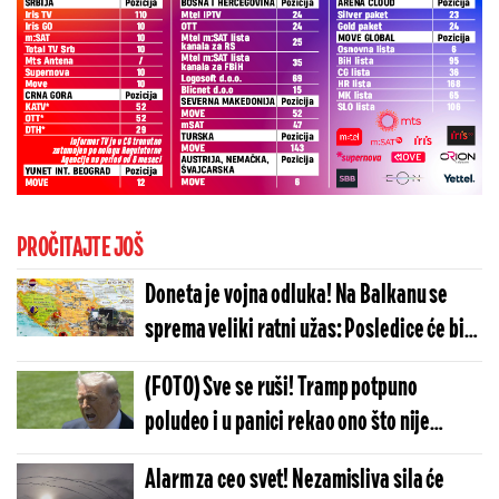
PROČITAJTE JOŠ
Doneta je vojna odluka! Na Balkanu se
sprema veliki ratni užas: Posledice će biti
katastrofalne
(FOTO) Sve se ruši! Tramp potpuno
poludeo i u panici rekao ono što nije
trebalo: Istina će brzo izaći na videlo
Alarm za ceo svet! Nezamisliva sila će