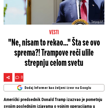
Tanjug/AP
VESTI
"Ne, nisam to rekao..." Šta se ovo
sprema?! Trampove reči ulile
strepnju celom svetu
0
Dodaj Informer kao željeni izvor na Googlu
Američki predsednik Donald Tramp izazvao je pometnju
svojim poslednjim izjavama o vojnim operacijama u