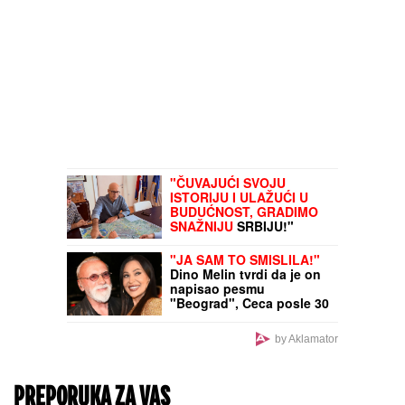
"ČUVAJUĆI SVOJU
ISTORIJU I ULAŽUĆI U
BUDUĆNOST, GRADIMO
SNAŽNIJU
SRBIJU!"
Vučević u Svilajncu o
planovima i projektima
"JA SAM TO SMISLILA!"
važnim za građane!
Dino Melin tvrdi da je on
napisao pesmu
"Beograd", Ceca posle 30
godina otkrila istinu:
"Nudila sam je Marini"
by Aklamator
PREPORUKA ZA VAS