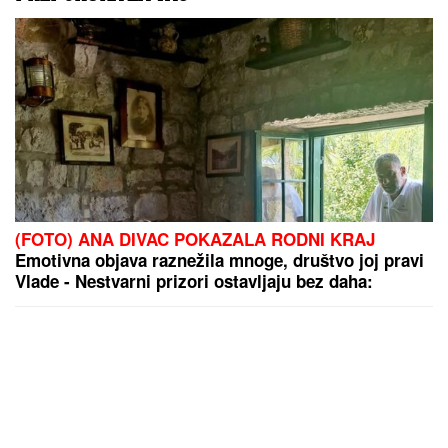
(FOTO) ANA DIVAC POKAZALA RODNI KRAJ
Emotivna objava raznežila mnoge, društvo joj pravi
Vlade - Nestvarni prizori ostavljaju bez daha:
"Povratak korenima"