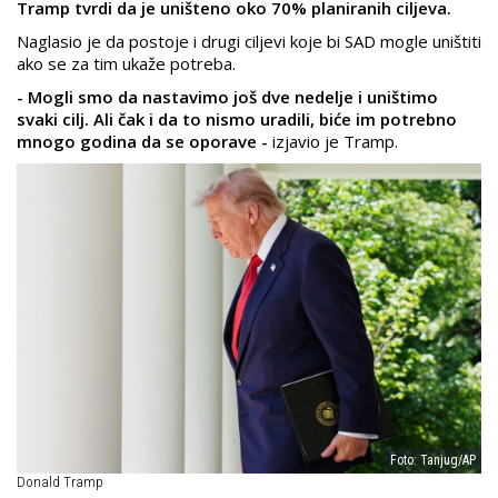
Tramp tvrdi da je uništeno oko 70% planiranih ciljeva.
Naglasio je da postoje i drugi ciljevi koje bi SAD mogle uništiti
ako se za tim ukaže potreba.
- Mogli smo da nastavimo još dve nedelje i uništimo
svaki cilj. Ali čak i da to nismo uradili, biće im potrebno
mnogo godina da se oporave -
izjavio je Tramp.
Foto: Tanjug/AP
Donald Tramp