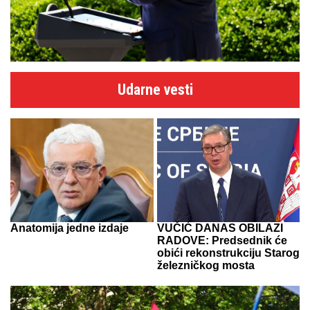
Udarne vesti
Anatomija jedne izdaje
VUČIĆ DANAS OBILAZI
RADOVE: Predsednik će
obići rekonstrukciju Starog
železničkog mosta