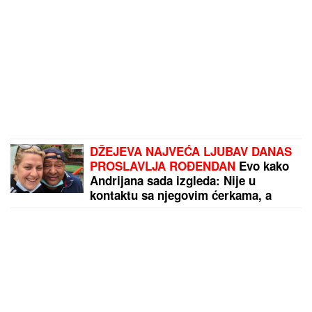
DŽEJEVA NAJVEĆA LJUBAV DANAS
PROSLAVLJA ROĐENDAN
Evo kako
Andrijana sada izgleda: Nije u
kontaktu sa njegovim ćerkama, a
jedan detalj svi komentarišu