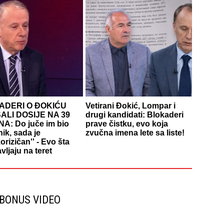
ADERI O ĐOKIĆU
Vetirani Đokić, Lompar i
ALI DOSIJE NA 39
drugi kandidati: Blokaderi
A: Do juče im bio
prave čistku, evo koja
ik, sada je
zvučna imena lete sa liste!
korizičan'' - Evo šta
vljaju na teret
BONUS VIDEO