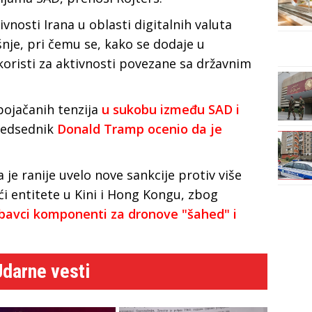
vnosti Irana u oblasti digitalnih valuta
šnje, pri čemu se, kako se dodaje u
koristi za aktivnosti povezane sa državnim
pojačanih tenzija
u sukobu između SAD i
redsednik
Donald Tramp ocenio da je
 je ranije uvelo nove sankcije protiv više
jući entitete u Kini i Hong Kongu, zbog
bavci komponenti za dronove "šahed" i
Udarne vesti