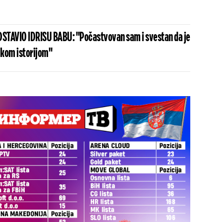
STAVIO IDRISU BABU: "Počastvovan sam i svestan da je
ikom istorijom"