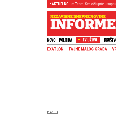
Milica prvi put u Beogradu sa sinom Teom: Sve oči uprte u suprugu Luke Vildoze
• AKTUELNO
NOVO
POLITIKA
DRUŠTV
EXATLON
TAJNE MALOG GRADA
V
PLANETA