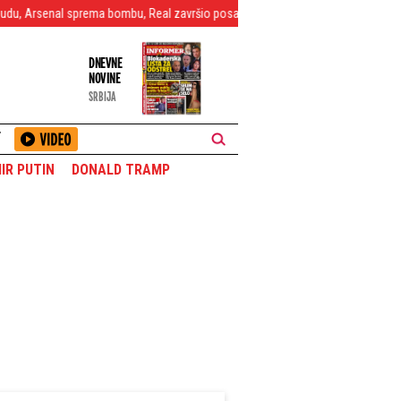
 sprema bombu, Real završio posao?
"Sportinjo" dočekao Vildozu na aero
DNEVNE
NOVINE
SRBIJA
T
IR PUTIN
DONALD TRAMP