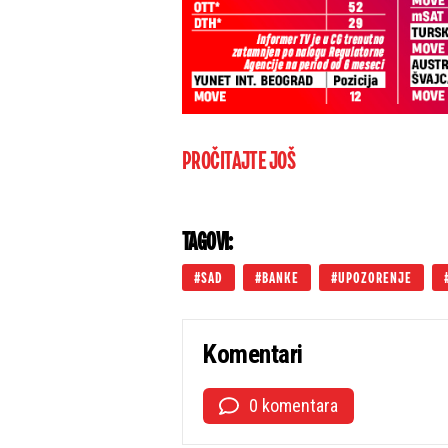
PROČITAJTE JOŠ
TAGOVI:
SAD
BANKE
UPOZORENJE
Komentari
0 komentara