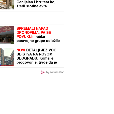
Genijalan i brz test koji
štedi stotine evra
SPREMALI NAPAD
DRONOVIMA, PA SE
POVUKLI:
Iračke
paravojne grupe odložile
osvetnički udar
NOVI
DETALjI JEZIVOG
UBISTVA NA NOVOM
BEOGRADU: Komšije
progovorile, trvde da je
ovo pozadina cele priče
(FOTO/VIDEO)
by Aklamator