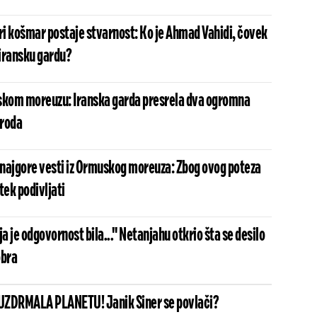
i košmar postaje stvarnost: Ko je Ahmad Vahidi, čovek
 iransku gardu?
kom moreuzu: Iranska garda presrela dva ogromna
broda
u najgore vesti iz Ormuskog moreuza: Zbog ovog poteza
tek podivljati
ja je odgovornost bila..." Netanjahu otkrio šta se desilo
obra
UZDRMALA PLANETU! Janik Siner se povlači?