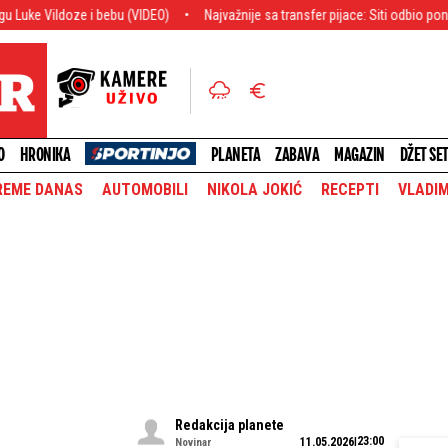
 i bebu (VIDEO)
Najvažnije sa transfer pijace: Siti odbio ponudu, Arsenal
O
HRONIKA
PLANETA
ZABAVA
MAGAZIN
DŽET SE
REME DANAS
AUTOMOBILI
NIKOLA JOKIĆ
RECEPTI
VLADIM
Redakcija planete
23:00
11.05.2026
Novinar