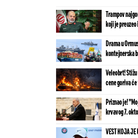
Trampov najgor
koji je preuzeo
Drama u Ormus
kontejnerska 
Veleobrt! Stiž
cene goriva će 
Priznao je! "Mo
krvavog 7. okt
VEST KOJA JE 