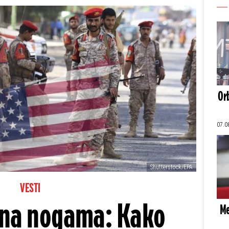
Orb
07.0
Shutterstock/EPA
VESTI
 na nogama: Kako
Me