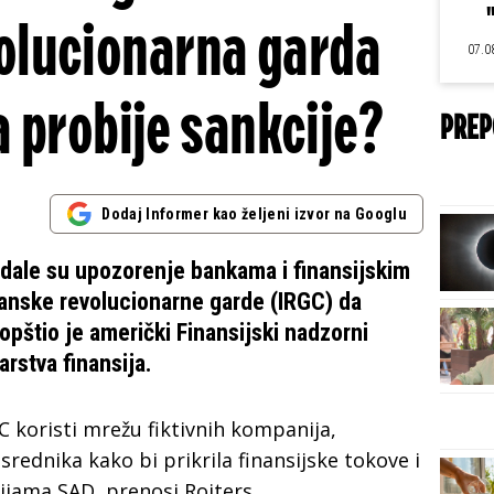
olucionarna garda
07.0
 probije sankcije?
PREP
Dodaj Informer kao željeni izvor na Googlu
dale su upozorenje bankama i finansijskim
ranske revolucionarne garde (IRGC) da
pštio je američki Finansijski nadzorni
arstva finansija.
 koristi mrežu fiktivnih kompanija,
osrednika kako bi prikrila finansijske tokove i
jama SAD, prenosi Rojters.