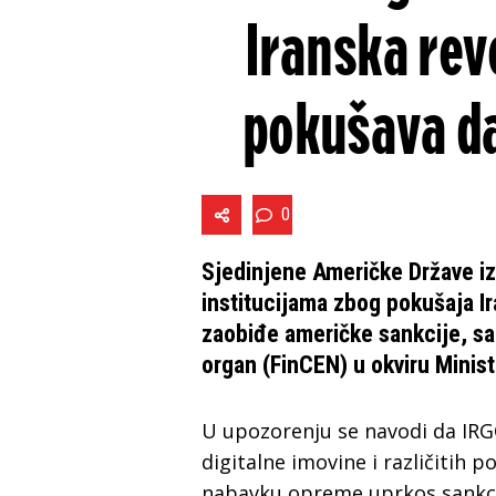
Iranska rev
pokušava da
0
Sjedinjene Američke Države iz
institucijama zbog pokušaja I
zaobiđe američke sankcije, sao
organ (FinCEN) u okviru Minist
U upozorenju se navodi da IRGC
digitalne imovine i različitih p
nabavku opreme uprkos sankci