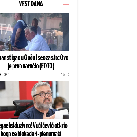
VEST DANA
an stigao u Guču i seo za sto: Ovo
je prvo naručio (FOTO)
8.2026
15:50
gaekskluzivno! Vučićević otkrio
koga će blokaderi-plenumaši