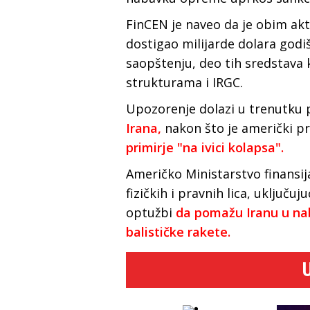
FinCEN je naveo da je obim akti
dostigao milijarde dolara godi
saopštenju, deo tih sredstava 
strukturama i IRGC.
Upozorenje dolazi u trenutku 
Irana,
nakon što je američki p
primirje "na ivici kolapsa".
Američko Ministarstvo finansija
fizičkih i pravnih lica, uključu
optužbi
da pomažu Iranu u na
balističke rakete.