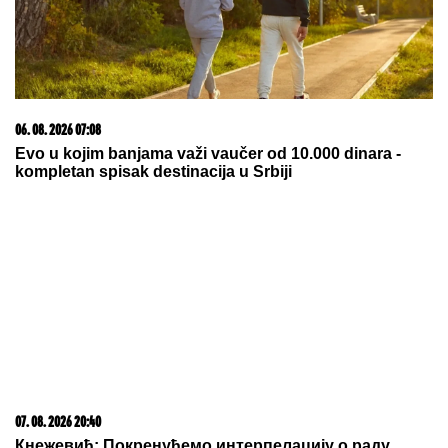
06. 08. 2026 09:39
Marija (3) se igrala u dvorištu i samo je nestala: Posle
42 godine otac je pronašao, zanemeo je kada je saznao
gde je bila