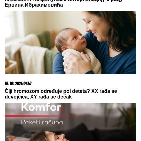
23. 07. 2026 12:47
Letnje večeri u gradu više nisu rezervisane za vikend:
Zašto sve više ljudi bira večeru koja se spontano
pretvori u druženje
08. 08. 2026 05:30
И данас веома топло у Србији: Понегде пљускови