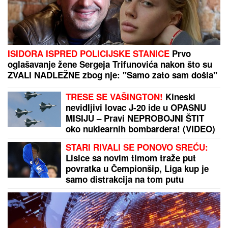
GLUMICA SA GASTOZOM I
ANĐELOM NA MALDIVIMA!
Evo o
kome je reč: Trčkaraju po pesku,
golišava tela u prvom planu (FOTO)
NAJLEPŠA SRPSKA VODITELJKA
POKAZALA LICE BEZ TRUNKE