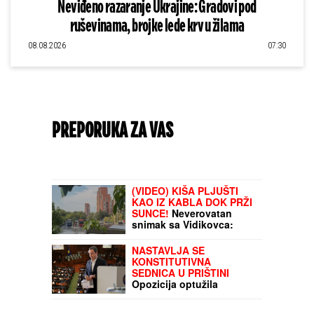
Neviđeno razaranje Ukrajine: Gradovi pod
ruševinama, brojke lede krv u žilama
08.08.2026
07:30
PREPORUKA ZA VAS
(VIDEO) SRPSKE "PUME" GASE POŽARE I U
SRBIJI
Piloti MUP-a borili se sa vatrenom
stihijom 26 sati bez prestanka: "Dok
plamen ne stane, oni ne staju"