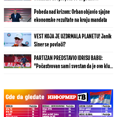
Pobeda nad krizom: Orban objavio sjajne
ekonomske rezultate na kraju mandata
VEST KOJA JE UZDRMALA PLANETU! Janik
Siner se povlači?
PARTIZAN PREDSTAVIO IDRISU BABU:
"Počastvovan sam i svestan da je ovo klub
sa velikom istorijom"