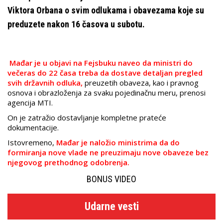
Viktora Orbana o svim odlukama i obavezama koje su
preduzete nakon 16 časova u subotu.
Mađar je u objavi na Fejsbuku naveo da ministri do
večeras do 22 časa treba da dostave detaljan pregled
svih državnih odluka,
preuzetih obaveza, kao i pravnog
osnova i obrazloženja za svaku pojedinačnu meru, prenosi
agencija MTI.
On je zatražio dostavljanje kompletne prateće
dokumentacije.
Istovremeno,
Mađar je naložio ministrima da do
formiranja nove vlade ne preuzimaju nove obaveze bez
njegovog prethodnog odobrenja.
BONUS VIDEO
Udarne vesti