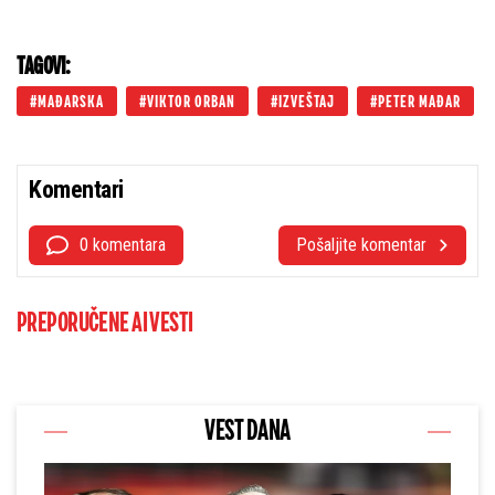
sebe
TAGOVI:
MAĐARSKA
VIKTOR ORBAN
IZVEŠTAJ
PETER MAĐAR
Komentari
0 komentara
Pošaljite komentar
PREPORUČENE AI VESTI
VEST DANA