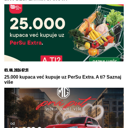
15. 07. 2026 07:44
Većina građana izgubi novac pre nego što stigne na
letovanje - ovih 7 troškova skoro niko ne planira
05. 08. 2026 14:12
Koliko visoku temperaturu ljudsko telo može da izdrži?