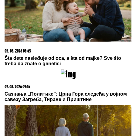
DRAMA U ČAČKU
Eksplodirala plinska boca, teško
povređen muškarac
Kraj već na startu: Krunićka izgubila
u prvom kolu Toronta
ANELI DOBILA PREPISKE FILIPA I
JOVANE CVIJANOVIĆ
Odmah se
oglasila: "Sve dođe do mene", evo
da li je kontaktirala Đukića
by Aklamator