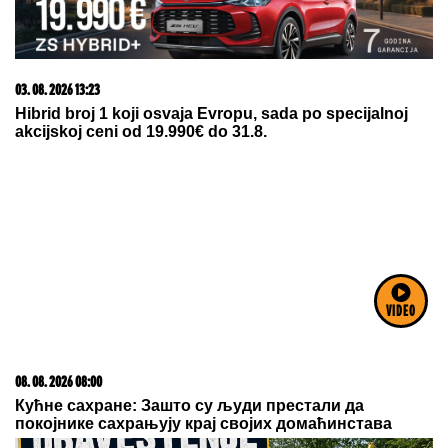
05. 08. 2026 06:45
Šta dete nasleđuje od oca, a šta od majke? Sve što
treba da znate o genetici
07. 08. 2026 09:14
VIDEO
Сазнања „Политике”: Црна Гора следећа у војном
савезу Загреба, Тиране и Приштине