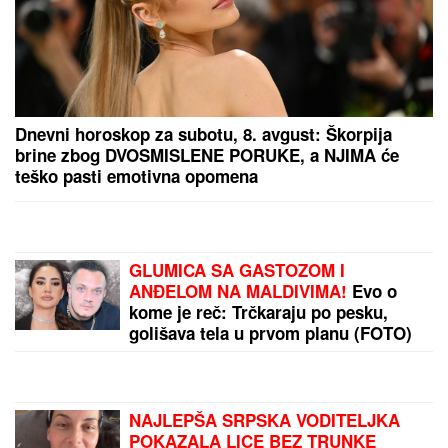
"Ovo je bio PRVI SIMPTOM DEMENCIJE koji sam
primetila kod Brusa Vilisa, a evo da li me danas
PREPOZNAJE", supruga slavnog glumca otkrila
nove detalje - OSEĆAJ KRIVICE je non stop prati
IAKO
SMENjEN, PREGOVARA SA MASKOM O
KORIŠĆENjU STARLINKA PROTIV RUSA: Fedorov
otkrio detalje razgovora sa milijarderom