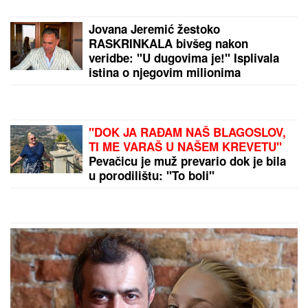
Dnevni horoskop za subotu, 8. avgust: Škorpija
brine zbog DVOSMISLENE PORUKE, a NJIMA će
teško pasti emotivna opomena