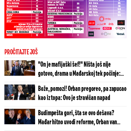
PROČITAJTE JOŠ
"On je mafijaški šef!" Ništa još nije
gotovo, drama u Mađarskoj tek počinje:
Pale teške optužbe, narod u šoku
Bože, pomozi! Orban pregoreo, pa zapucao
kao iz topa: Ovo je stravičan napad
Budimpešta gori, šta se ovo dešava?
Mađar hitno uvodi reforme, Orban van