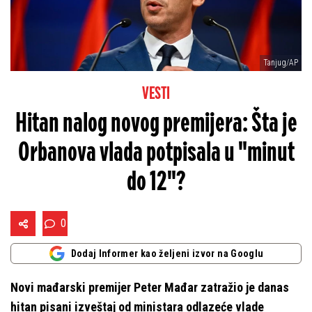
Tanjug/AP
VESTI
Hitan nalog novog premijera: Šta je
Orbanova vlada potpisala u "minut
do 12"?
0
Dodaj Informer kao željeni izvor na Googlu
Novi mađarski premijer Peter Mađar zatražio je danas
hitan pisani izveštaj od ministara odlazeće vlade