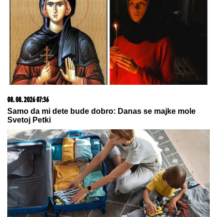
Pevačicu je muž prevario dok je bila
u porodilištu: "To boli"