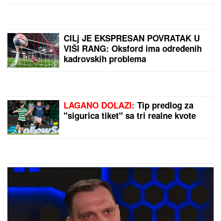
Rastanak posle sedam godina, Pavlović ostao bez
saigrača
RAZBIJENA ŠOFERKA, STAKLO I
ISEČENA RUKA
Asmin i Maja se
nakon skandala snimili u kolima:
"Moja jedina ljubav"
Signali koji odmah odaju: Evo kako
da prepoznate kad vas neko laže