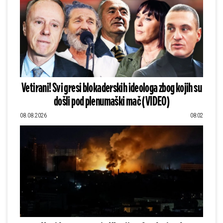
Vetirani! Svi gresi blokaderskih ideologa zbog kojih su
došli pod plenumaški mač (VIDEO)
08.08.2026
08:02