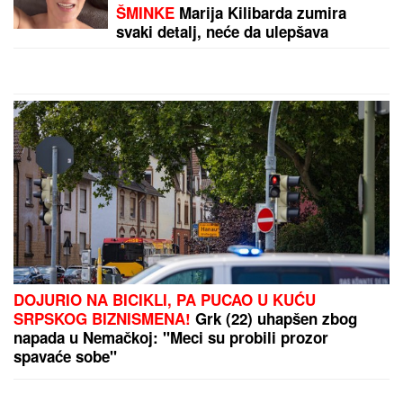
(FOTO) NALAZI SE DALEKO OD BEOGRADA
Prva
objava Jelene Radanović nakon što joj je Ana
Nikolić pretila zbog Raleta - poslala joj jezive
poruke
by Aklamator
PREPORUKA ZA VAS