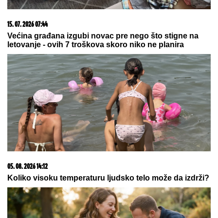
ISIDORA ISPRED POLICIJSKE STANICE
Prvo
oglašavanje žene Sergeja Trifunovića nakon što su
ZVALI NADLEŽNE zbog nje: "Samo zato sam došla"
TRESE SE VAŠINGTON!
Kineski
nevidljivi lovac J-20 ide u OPASNU
MISIJU – Pravi NEPROBOJNI ŠTIT
oko nuklearnih bombardera! (VIDEO)
STARI RIVALI SE PONOVO SREĆU:
Lisice sa novim timom traže put
povratka u Čempionšip, Liga kup je
samo distrakcija na tom putu