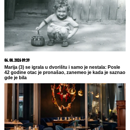
DOJURIO NA BICIKLI, PA PUCAO U KUĆU
SRPSKOG BIZNISMENA!
Grk (22) uhapšen zbog
napada u Nemačkoj: "Meci su probili prozor
spavaće sobe"