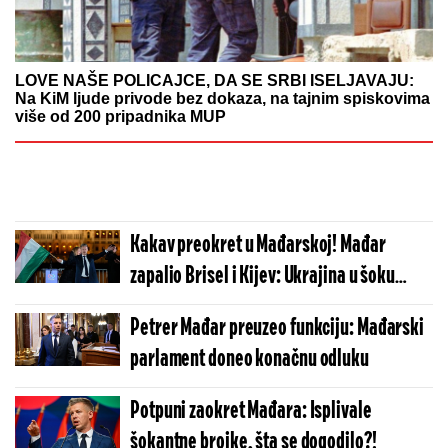
LOVE NAŠE POLICAJCE, DA SE SRBI ISELJAVAJU:
Na KiM ljude privode bez dokaza, na tajnim spiskovima
više od 200 pripadnika MUP
Kakav preokret u Mađarskoj! Mađar
zapalio Brisel i Kijev: Ukrajina u šoku
nakon odluke novih mađarskih vlasti
Petrer Mađar preuzeo funkciju: Mađarski
parlament doneo konačnu odluku
Potpuni zaokret Mađara: Isplivale
šokantne brojke, šta se dogodilo?!