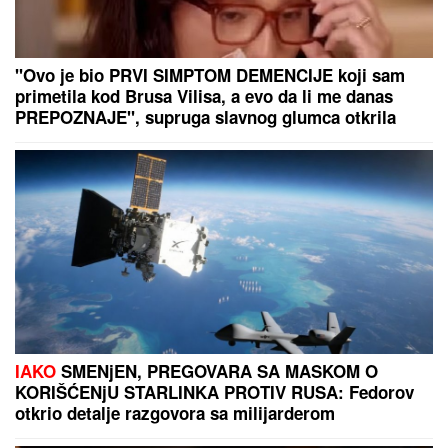
SMRŠALA 15 KILOGRAMA, PA POKAZALA TELO U
BIKINIJU
Voditeljka nakon porođaja ima telo za
medalju: Obavlja seoske poslove, a kada se skine
muškarcima padnu vilice
LAGANO DOLAZI:
Tip predlog za
"sigurica tiket" sa tri realne kvote
"NE UMIRE SE ZA LJUDIMA KOJI SU
PUCALI U TEBE"
Brutalno
oglašavanje Jovane Jeremić 5 dana
nakon veridbe Dragana Stankovića:
"Znali su šta rade"