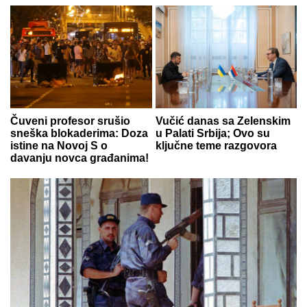
Čuveni profesor srušio
Vučić danas sa Zelenskim
sneška blokaderima: Doza
u Palati Srbija; Ovo su
istine na Novoj S o
ključne teme razgovora
davanju novca građanima!