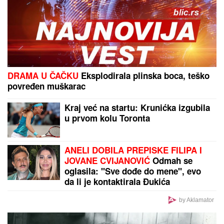
ŠMINKE
Marija Kilibarda zumira
svaki detalj, neće da ulepšava
stvarnost: "Tretman mi je preko
potreban" (FOTO)