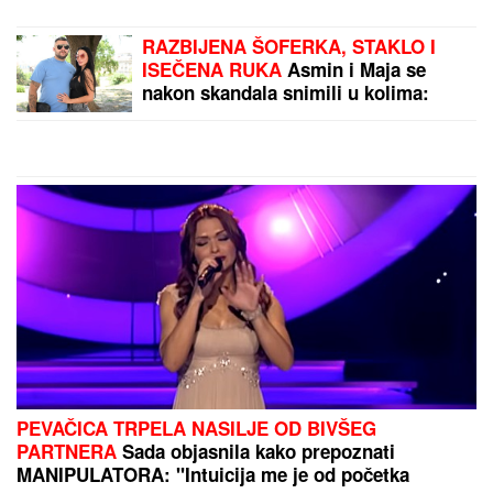
"VOLIM STARIJE DEVOJKE"
Mina i Viktor
progovorili o PRESELJENJU I BRAKU, pa OPLELI
po rijaliti učesnicima: "Ledena kraljica je opelješila
deda Daneta (VIDEO)
TRESE SE VAŠINGTON!
Kineski
nevidljivi lovac J-20 ide u OPASNU
MISIJU – Pravi NEPROBOJNI ŠTIT
oko nuklearnih bombardera! (VIDEO)
BORA SANTANA IMA OZBILJAN
BIZNIS ZA KOJI SE MALO ZNA
Pored rijalitija i voditeljstva novac
mu kaplje i od ovog posla: "Ljudi mi
dolaze svakodnevno"