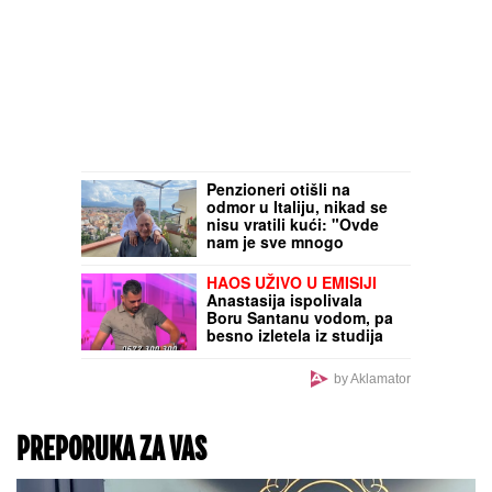
Penzioneri otišli na
odmor u Italiju, nikad se
nisu vratili kući: "Ovde
nam je sve mnogo
jeftinije"
HAOS UŽIVO U EMISIJI
Anastasija ispolivala
Boru Santanu vodom, pa
besno izletela iz studija
nakon šokantnog
saznanja - voditelj skočio
by Aklamator
PREPORUKA ZA VAS