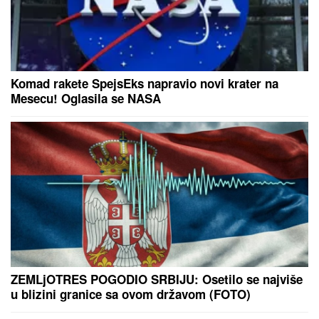
Komad rakete SpejsEks napravio novi krater na
Mesecu! Oglasila se NASA
ZEMLjOTRES POGODIO SRBIJU: Osetilo se najviše
u blizini granice sa ovom državom (FOTO)