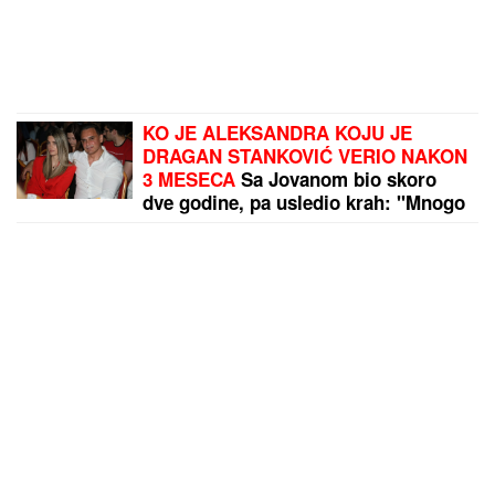
KO JE ALEKSANDRA KOJU JE
DRAGAN STANKOVIĆ VERIO NAKON
3 MESECA
Sa Jovanom bio skoro
dve godine, pa usledio krah: "Mnogo
me je koštala ta veza"