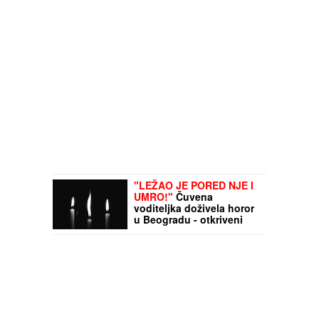
napadača
"LEŽAO JE PORED NJE I
UMRO!"
Čuvena
voditeljka doživela horor
u Beogradu - otkriveni
detalji stravične
tragedije! (VIDEO)