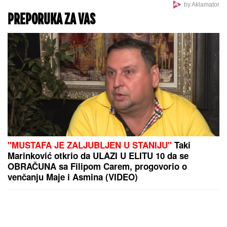
by Aklamator
PREPORUKA ZA VAS
"MUSTAFA JE ZALJUBLJEN U STANIJU"
Taki
Marinković otkrio da ULAZI U ELITU 10 da se
OBRAČUNA sa Filipom Carem, progovorio o
venčanju Maje i Asmina (VIDEO)