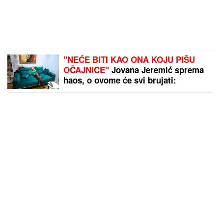
"NEĆE BITI KAO ONA KOJU PIŠU
OČAJNICE"
Jovana Jeremić sprema
haos, o ovome će svi brujati:
Potkačila bivše i sve muškarce