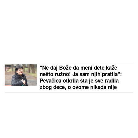
"Ne daj Bože da meni dete kaže
nešto ružno! Ja sam njih pratila":
Pevačica otkrila šta je sve radila
zbog dece, o ovome nikada nije
pričala