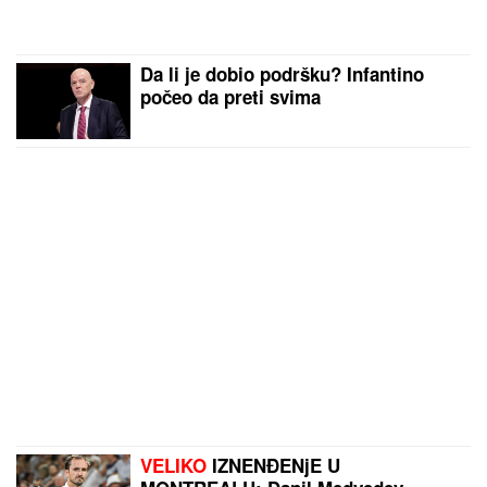
Da li je dobio podršku? Infantino
počeo da preti svima
VELIKO
IZNENĐENjE U