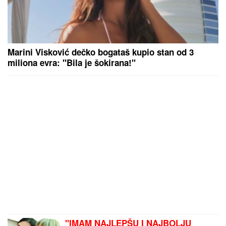
Marini Visković dečko bogataš kupio stan od 3
miliona evra: "Bila je šokirana!"
"IMAM NAJLEPŠU I NAJBOLJU