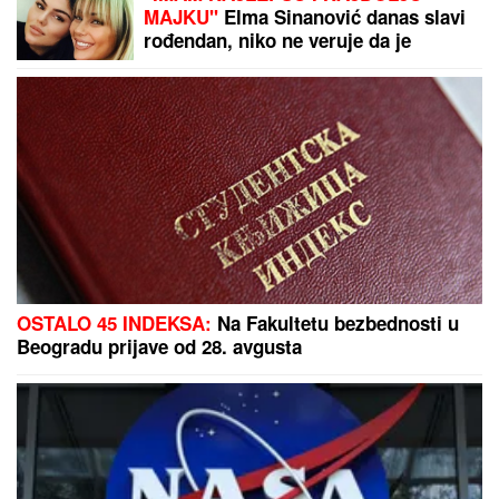
MAJKU"
Elma Sinanović danas slavi
rođendan, niko ne veruje da je
napunila ovoliko godina, ćerka joj se
obratila emotivnim rečima
OSTALO 45 INDEKSA:
Na Fakultetu bezbednosti u
Beogradu prijave od 28. avgusta