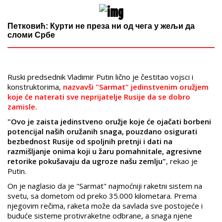
Петковић: Курти не преза ни од чега у жељи да
сломи Србе
Ruski predsednik Vladimir Putin lično je čestitao vojsci i
konstruktorima,
nazvavši "Sarmat" jedinstvenim oružjem
koje će naterati sve neprijatelje Rusije da se dobro
zamisle.
"Ovo je zaista jedinstveno oružje koje će ojačati borbeni
potencijal naših oružanih snaga, pouzdano osigurati
bezbednost Rusije od spoljnih pretnji i dati na
razmišljanje onima koji u žaru pomahnitale, agresivne
retorike pokušavaju da ugroze našu zemlju"
, rekao je
Putin.
On je naglasio da je "Sarmat" najmoćniji raketni sistem na
svetu, sa dometom od preko 35.000 kilometara. Prema
njegovim rečima, raketa može da savlada sve postojeće i
buduće sisteme protivraketne odbrane, a snaga njene