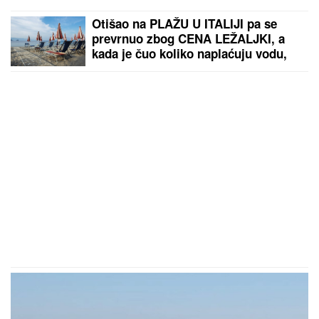
Otišao na PLAŽU U ITALIJI pa se
prevrnuo zbog CENA LEŽALJKI, a
kada je čuo koliko naplaćuju vodu,
šoku nije bilo kraja: "Ovo je
maltretiranje turista", vlasnik
kupališta se ovako pravda