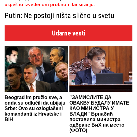
uspešno izvedenom probnom lansiranju.
Putin: Ne postoji ništa slično u svetu
Udarne vesti
Beograd im pružio sve, a
"ЗАМИСЛИТЕ ДА
onda su odlučili da ubijaju
ОВАКВУ БУДАЛУ ИМАТЕ
Srbe: Ovo su ozloglašeni
КАО МИНИСТРА У
komandanti iz Hrvatske i
ВЛАДИ" Брнабић
BiH
поставила министра
одбране БиХ на место
(ФОТО)