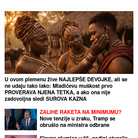
U ovom plemenu žive NAJLEPŠE DEVOJKE, ali se
ne udaju tako lako: Mladićevu muškost prvo
PROVERAVA NJENA TETKA, a ako ona nije
zadovoljna sledi SUROVA KAZNA
ZALIHE RAKETA NA MINIMUMU?
Nove tenzije u zraku, Tramp se
obrušio na ministra odbrane