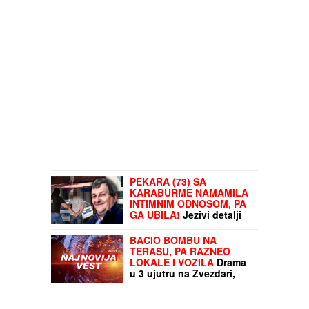
PEKARA (73) SA
KARABURME NAMAMILA
INTIMNIM ODNOSOM, PA
GA UBILA!
Jezivi detalji
zločina: Vezala mu
pertlama RUKE I NOGE!
BACIO BOMBU NA
TERASU, PA RAZNEO
LOKALE I VOZILA
Drama
u 3 ujutru na Zvezdari,
odjeknula snažna
eksplozija: Mladić (24)
tvrdi da je on bio meta