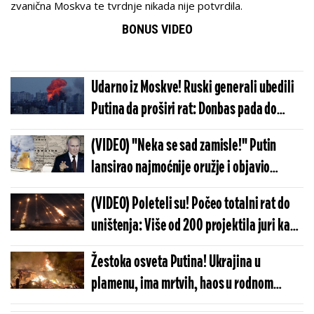
zvanična Moskva te tvrdnje nikada nije potvrdila.
BONUS VIDEO
Udarno iz Moskve! Ruski generali ubedili
Putina da proširi rat: Donbas pada do
jesni, a onda kreću na dva ključna grada
(VIDEO) "Neka se sad zamisle!" Putin
lansirao najmoćnije oružje i objavio
šokantne vesti - Sve je preokrenuo u
(VIDEO) Poleteli su! Počeo totalni rat do
sekundi...
uništenja: Više od 200 projektila juri ka
ciljevima, svet gleda u nebo i čeka najgore
Žestoka osveta Putina! Ukrajina u
plamenu, ima mrtvih, haos u rodnom
gradu Zelenskog!