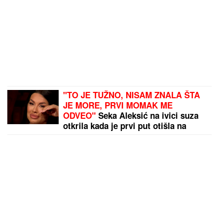
"TO JE TUŽNO, NISAM ZNALA ŠTA
JE MORE, PRVI MOMAK ME
ODVEO"
Seka Aleksić na ivici suza
otkrila kada je prvi put otišla na
letovanje i umalo se rasplakala