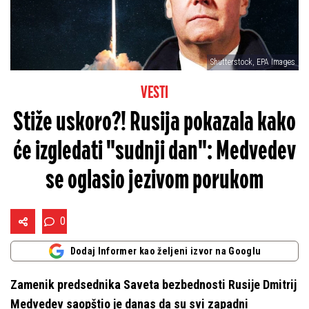
Shutterstock, EPA Images
VESTI
Stiže uskoro?! Rusija pokazala kako
će izgledati "sudnji dan": Medvedev
se oglasio jezivom porukom
0
Dodaj Informer kao željeni izvor na Googlu
Zamenik predsednika Saveta bezbednosti Rusije Dmitrij
Medvedev saopštio je danas da su svi zapadni