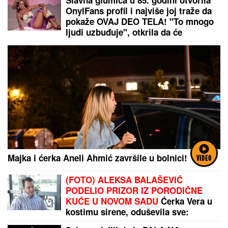
Slavna glumica u 85. godini otvorila
OnylFans profil i najviše joj traže da
pokaže OVAJ DEO TELA! "To mnogo
ljudi uzbuđuje", otkrila da će
fanovima ispuniti želju
Majka i ćerka Aneli Ahmić završile u bolnici!
VIDEO
(FOTO) ALEKSA BALAŠEVIĆ
PODELIO PRIZOR IZ PORODIČNE
KUĆE U NOVOM SADU
Ćerka Vera u
kostimu sirene, oduševila sve:
"Salajka ima more"