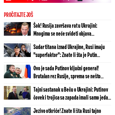
PROČITAJTE JOŠ
Šok! Rusija završava rat u Ukrajini:
Mnogima se neće svideti objava
Medvedeva - drugog načina nema, mora
Sudar titana iznad Ukrajine, Rusi imaju
ovako...
"superfaktor": Znate li šta je Putin
napravio?
Ovo je sada Putinov ključni general!
Brutalan rez Rusije, sprema se nešto
krupno u Ukrajini?
Tajni sastanak u Beču o Ukrajini: Putinov
čovek i trojica sa zapada imali samo jedan
zadatak
Jezivo otkriće! Znate li šta Rusi tajno