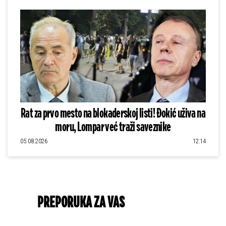
Rat za prvo mesto na blokaderskoj listi! Đokić uživa na
moru, Lompar već traži saveznike
05.08.2026
12:14
PREPORUKA ZA VAS