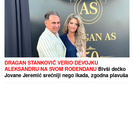
DRAGAN STANKOVIĆ VERIO DEVOJKU
ALEKSANDRU NA SVOM ROĐENDANU
Bivši dečko
Jovane Jeremić srećniji nego ikada, zgodna plavuša
rekla "da"