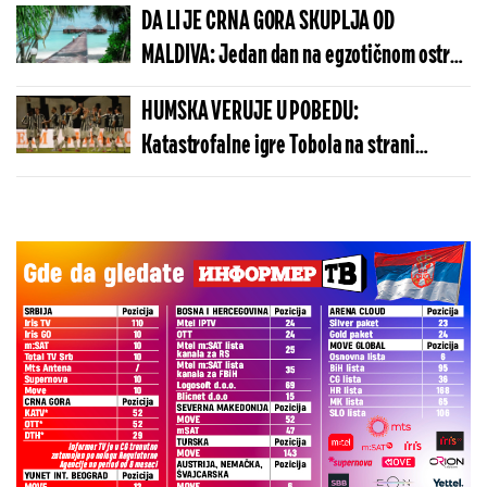
DA LI JE CRNA GORA SKUPLJA OD
MALDIVA: Jedan dan na egzotičnom ostrvu
može da košta manje nego u Budvi
HUMSKA VERUJE U POBEDU:
Katastrofalne igre Tobola na strani
ulivaju samopouzdanje Partizanu