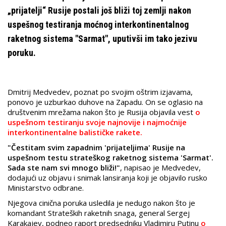
„prijatelji“ Rusije postali još bliži toj zemlji nakon
uspešnog testiranja moćnog interkontinentalnog
raketnog sistema "Sarmat", uputivši im tako jezivu
poruku.
Dmitrij Medvedev, poznat po svojim oštrim izjavama,
ponovo je uzburkao duhove na Zapadu. On se oglasio na
društvenim mrežama nakon što je Rusija objavila vest
o
uspešnom testiranju svoje najnovije i najmoćnije
interkontinentalne balističke rakete.
"Čestitam svim zapadnim 'prijateljima' Rusije na
uspešnom testu strateškog raketnog sistema 'Sarmat'.
Sada ste nam svi mnogo bliži!"
, napisao je Medvedev,
dodajući uz objavu i snimak lansiranja koji je objavilo rusko
Ministarstvo odbrane.
Njegova cinična poruka usledila je nedugo nakon što je
komandant Strateških raketnih snaga, general Sergej
Karakajev, podneo raport predsedniku Vladimiru Putinu
o