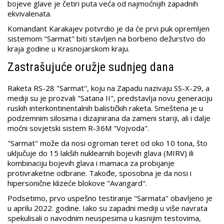
bojeve glave je četiri puta veća od najmoćnijih zapadnih
ekvivalenata.
Komandant Karakajev potvrdio je da će prvi puk opremljen
sistemom "Sarmat" biti stavljen na borbeno dežurstvo do
kraja godine u Krasnojarskom kraju.
Zastrašujuće oružje sudnjeg dana
Raketa RS-28 "Sarmat", koju na Zapadu nazivaju SS-X-29, a
mediji su je prozvali "Satana II", predstavlja novu generaciju
ruskih interkontinentalnih balističkih raketa. Smeštena je u
podzemnim silosima i dizajnirana da zameni stariji, ali i dalje
moćni sovjetski sistem R-36M "Vojvoda".
"Sarmat" može da nosi ogroman teret od oko 10 tona, što
uključuje do 15 lakših nuklearnih bojevih glava (MIRV) ili
kombinaciju bojevih glava i mamaca za probijanje
protivraketne odbrane. Takođe, sposobna je da nosi i
hipersonične klizeće blokove "Avangard".
Podsetimo, prvo uspešno testiranje "Sarmata" obavljeno je
u aprilu 2022. godine. Iako su zapadni mediji u više navrata
spekulisali o navodnim neuspesima u kasnijim testovima,