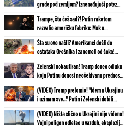
grade pod zemljom? Iznenađujući potez
Moskve najavljuje dramatičan scenario
Trampe, šta ćeš sad?! Putin raketom
razvalio američku fabriku: Muk u
Vašingtonu, Rusija jednim potezom
Šta su ovo našli? Amerikanci došli do
paralisala sve
ostataka Orešnika i zanemeli od šoka!
Ruska raketa zaprepastila najveće
Zelenski nokautiran! Tramp doneo odluku
stručnjake Vašingtona
koja Putinu donosi neočekivanu prednost:
U Kijevu muk, dolaze najgora vremena
(VIDEO) Tramp prelomio! "Idem u Ukrajinu
i uzimam sve..." Putin i Zelenski dobili
zastrašujuće vesti - planovi Amerike su
(VIDEO) Ništa slično u Ukrajini nije viđeno!
gori nego što su mislili
Vojni poligon odleteo u vazduh, eksplozije