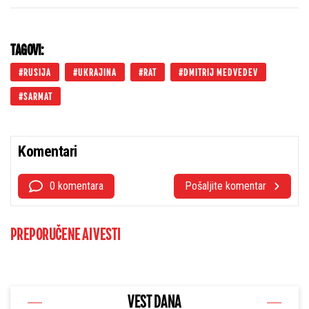
trajale satima - nešto veoma čudno se
dogodilo
TAGOVI:
RUSIJA
UKRAJINA
RAT
DMITRIJ MEDVEDEV
SARMAT
Komentari
0 komentara
Pošaljite komentar
PREPORUČENE AI VESTI
VEST DANA