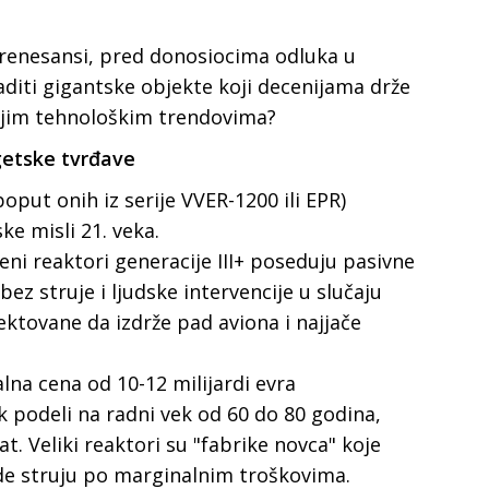
 renesansi, pred donosiocima odluka u
aditi gigantske objekte koji decenijama drže
ovijim tehnološkim trendovima?
rgetske tvrđave
oput onih iz serije VVER-1200 ili EPR)
ke misli 21. veka.
i reaktori generacije III+ poseduju pasivne
ez struje i ljudske intervencije u slučaju
ektovane da izdrže pad aviona i najjače
alna cena od 10-12 milijardi evra
k podeli na radni vek od 60 do 80 godina,
at. Veliki reaktori su "fabrike novca" koje
de struju po marginalnim troškovima.