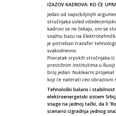
IZAZOV KADROVA: KO ĆE UPR
Jedan od najozbiljnijih argume
stručnjaka usled višedecenijsk
kadrovi se ne čekaju, oni se s
snažnu bazu na Elektrotehničk
je potreban transfer tehnologi
svakodnevno.
Povratak srpskih stručnjaka iz
prestižnim institutima u Rusiji
broj jedan. Nuklearni projekat
koji će naterati ceo obrazovni 
Tehnološki balans i stabilnost
elektroenergetski sistem Srbij
snage na jednoj tački, da li 'R
scenario izgradnja jednog sna