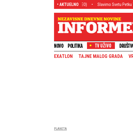
ske u fronclama: Ponižavajuće! (VIDEO)
• AKTUELNO
Slavimo Svetu Petku Trnovu: Ovo je 
NOVO
POLITIKA
DRUŠTV
EXATLON
TAJNE MALOG GRADA
V
PLANETA