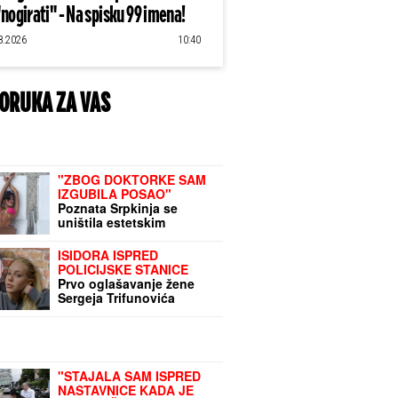
"nogirati" - Na spisku 99 imena!
8.2026
10:40
ORUKA ZA VAS
"ZBOG DOKTORKE SAM
IZGUBILA POSAO"
Poznata Srpkinja se
uništila estetskim
zahvatima, pa vratila
prirodan izgled: Sada
ISIDORA ISPRED
isplivala stara fotka
POLICIJSKE STANICE
Prvo oglašavanje žene
Sergeja Trifunovića
nakon što su ZVALI
NADLEŽNE zbog nje:
"Samo zato sam došla"
"STAJALA SAM ISPRED
NASTAVNICE KADA JE