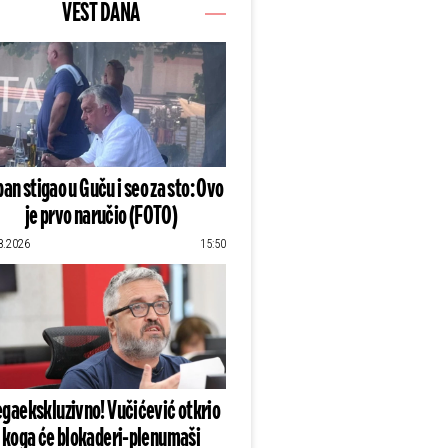
VEST DANA
an stigao u Guču i seo za sto: Ovo
je prvo naručio (FOTO)
8.2026
15:50
gaekskluzivno! Vučićević otkrio
koga će blokaderi-plenumaši