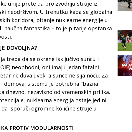
ske unije prete da proizvodnju struje iz
ki neodrživom. U trenutku kada se globalna
kih koridora, pitanje nuklearne energije u
 ili naučna fantastika – to je pitanje opstanka
osti.
IJE DOVOLJNA?
ija treba da se okrene isključivo suncu i
 (OIE) neophodni, oni imaju jedan fatalni
etar ne duva uvek, a sunce ne sija noću. Za
ca i domova, sistemu je potrebna "bazna
sata dnevno, nezavisno od vremenskih prilika.
tencijale, nuklearna energija ostaje jedini
 da isporuči ogromne količine struje u
SIKA PROTIV MODULARNOSTI