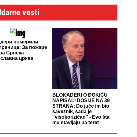
Udarne vesti
адери померили
 границе: За пожаре
ива Српска
славна црква
BLOKADERI O ĐOKIĆU
NAPISALI DOSIJE NA 39
STRANA: Do juče im bio
saveznik, sada je
''visokorizičan'' - Evo šta
mu stavljaju na teret