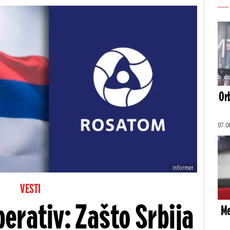
Orb
07.0
Informer
VESTI
erativ: Zašto Srbija
Me