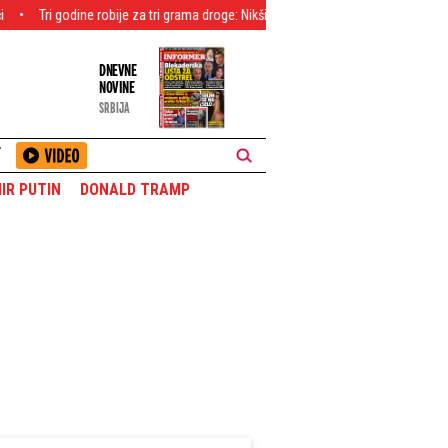
dine robije za tri grama droge: Nikšićanin osuđen zbog prodaje heroina, kokaina
DNEVNE
NOVINE
SRBIJA
T
IR PUTIN
DONALD TRAMP