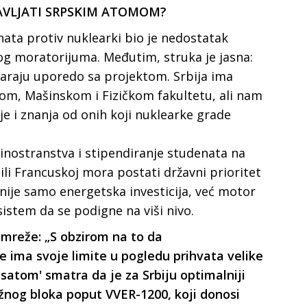
AVLJATI SRPSKIM ATOMOM?
nata protiv nuklearki bio je nedostatak
og moratorijuma. Međutim, struka je jasna:
tvaraju uporedo sa projektom. Srbija ima
om, Mašinskom i Fizičkom fakultetu, ali nam
je i znanja od onih koji nuklearke grade
 inostranstva i stipendiranje studenata na
 ili Francuskoj mora postati državni prioritet
 nije samo energetska investicija, već motor
sistem da se podigne na viši nivo.
 mreže: „S obzirom na to da
e ima svoje limite u pogledu prihvata velike
osatom' smatra da je za Srbiju optimalniji
žnog bloka poput VVER-1200, koji donosi