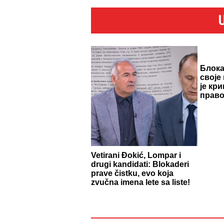
Блок
своје
је кр
право
Vetirani Đokić, Lompar i
drugi kandidati: Blokaderi
prave čistku, evo koja
zvučna imena lete sa liste!