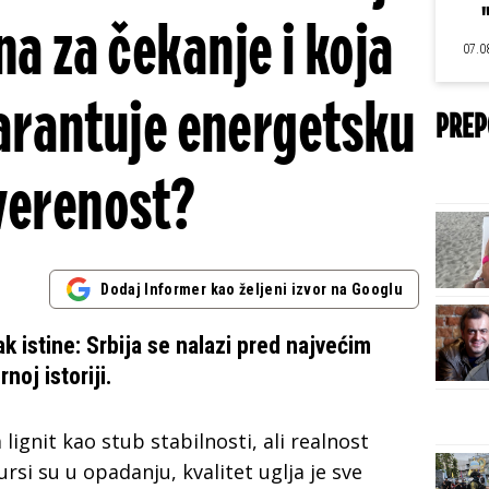
 za čekanje i koja
07.0
arantuje energetsku
PREP
verenost?
Dodaj Informer kao željeni izvor na Googlu
ak istine: Srbija se nalazi pred najvećim
oj istoriji.
lignit kao stub stabilnosti, ali realnost
rsi su u opadanju, kvalitet uglja je sve