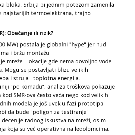
ika bloka, Srbija bi jednim potezom zamenila
 najstarijih termoelektrana, trajno
): Obećanje ili rizik?
00 MW) postala je globalni "hype" jer nudi
ama i bržu montažu.
anje mreže i lokacije gde nema dovoljno vode
. Mogu se postavljati blizu velikih
ba i struja i toplotna energija.
niji "po komadu", analiza troškova pokazuje
ta kod SMR-ova često veća nego kod velikih
dnih modela je još uvek u fazi prototipa.
ebi da bude "poligon za testiranje"
 decenije radnog iskustva na mreži, osim
nja koja su već operativna na ledolomcima.