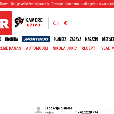
veliki ženski praznik - Devojke, obavezno uradite jednu stvar u kući
Tri go
O
HRONIKA
PLANETA
ZABAVA
MAGAZIN
DŽET SE
REME DANAS
AUTOMOBILI
NIKOLA JOKIĆ
RECEPTI
VLADIM
Redakcija planete
16:14
14.05.2026
Novinar