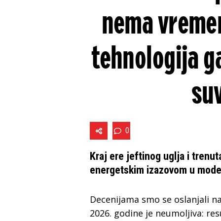
nema vremena
tehnologija g
su
0
Kraj ere jeftinog uglja i trenut
energetskim izazovom u modern
Decenijama smo se oslanjali na 
2026. godine je neumoljiva: resu