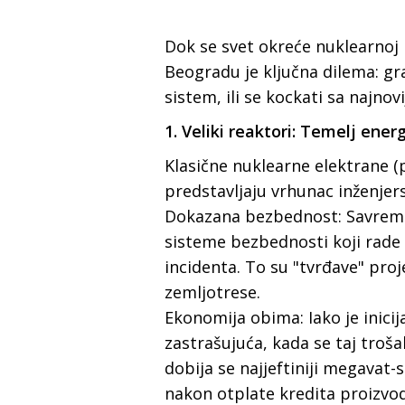
Dok se svet okreće nuklearnoj
Beogradu je ključna dilema: gr
sistem, ili se kockati sa najn
1. Veliki reaktori: Temelj ene
Klasične nuklearne elektrane (p
predstavljaju vrhunac inženjers
Dokazana bezbednost: Savremen
sisteme bezbednosti koji rade b
incidenta. To su "tvrđave" proj
zemljotrese.
Ekonomija obima: Iako je inicij
zastrašujuća, kada se taj troša
dobija se najjeftiniji megavat-s
nakon otplate kredita proizvo