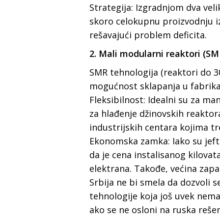
Strategija: Izgradnjom dva vel
skoro celokupnu proizvodnju iz
rešavajući problem deficita.
2. Mali modularni reaktori (SMR
SMR tehnologija (reaktori do 3
mogućnost sklapanja u fabrik
Fleksibilnost: Idealni su za m
za hlađenje džinovskih reaktora
industrijskih centara kojima tre
Ekonomska zamka: Iako su jefti
da je cena instalisanog kilova
elektrana. Takođe, većina zapa
Srbija ne bi smela da dozvoli s
tehnologije koja još uvek nema
ako se ne osloni na ruska reše