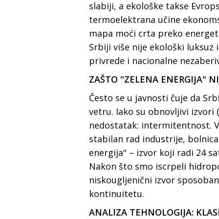
slabiji, a ekološke takse Evrop
termoelektrana učine ekonoms
mapa moći crta preko energets
Srbiji više nije ekološki luksuz
privrede i nacionalne nezaberiv
ZAŠTO "ZELENA ENERGIJA" N
Često se u javnosti čuje da Srb
vetru. Iako su obnovljivi izvori
nedostatak: intermitentnost. V
stabilan rad industrije, bolni
energija" – izvor koji radi 24 
Nakon što smo iscrpeli hidropo
niskougljenični izvor sposoban
kontinuitetu.
ANALIZA TEHNOLOGIJA: KLA