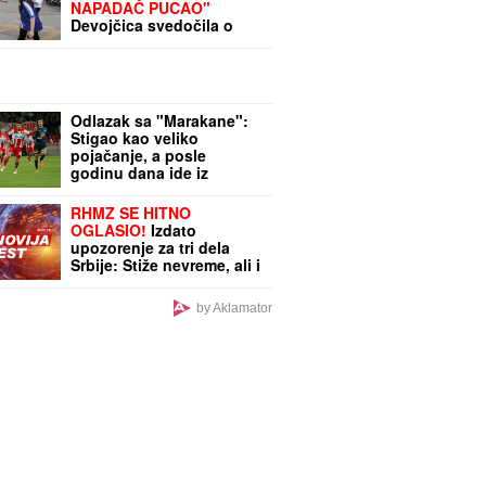
NAPADAČ PUCAO"
Devojčica svedočila o
masakru u školi - otkrila
potresne detalje
Odlazak sa "Marakane":
Stigao kao veliko
pojačanje, a posle
godinu dana ide iz
Zvezde
RHMZ SE HITNO
OGLASIO!
Izdato
upozorenje za tri dela
Srbije: Stiže nevreme, ali i
OPASNI OLUJNI UDARI
by Aklamator