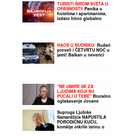
SLIKA BILA "ANONIMNA"
100 GODINA
Remek-delo
flamanske umetnice
čamilo u depou muzeja, a
onda je kustoskinja
uočila nešto neverovatno
TURISTI ŠIROM SVETA U
(FOTO)
OPASNOSTI!
Panika u
hotelima i apartmanima,
izdato hitno globalno
upozorenje: Čim uradite
OVO, postajete meta
opasnog napada!