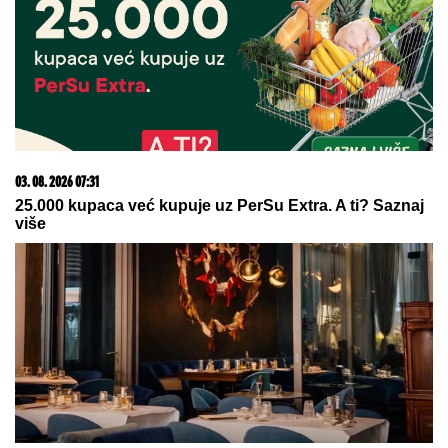
treba da znate o genetici
08. 08. 2026 16:10
Zašto je važno ići na liturgiju: Nedeljom se porodica
okuplja pred Bogom
07. 08. 2026 09:14
Сазнања „Политике”: Црна Гора следећа у војном
савезу Загреба, Тиране и Приштине