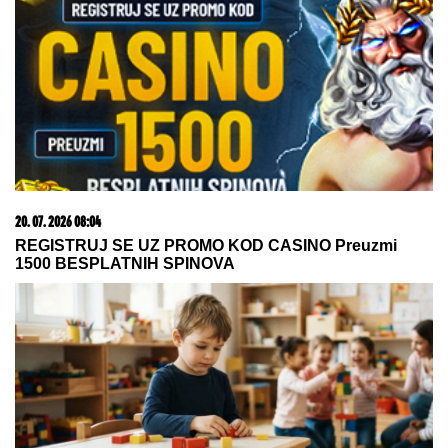
"ŽELIM BEBU"
Jelena Gavrilović progovorila o
svadbi i renoviranju kuće: "Išla sam roditeljima da
kažem da odustajem"
"VIDI KAKO IZGLEDAŠ, GLUPA SI!"
Pevačicu BIVŠI MUŽ
OMALOVAŽAVAO godinama, ona ga
ostavila i SREĆU NAŠLA SA 18
GODINA MLAĐIM
Srbija izgubila košem u poslednjoj
sekundi, veliko iznenađenje, ovo
nikako nije dobro