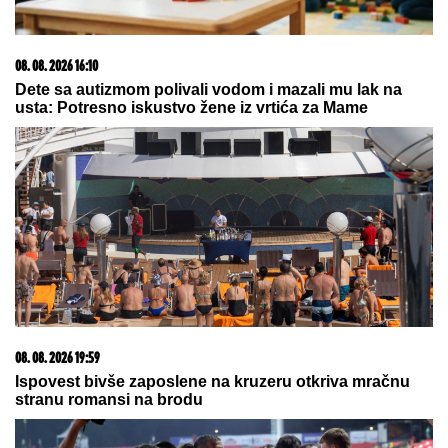
Šah-mat za Vašington: Novi uslovi Irana za
otvaranje Ormuskog moreuza
STARLETA ŠOKIRALA SRBIJU!
Za
slobodu bivšeg muža izdvojila preko
POLA MILIONA EVRA: "On će
zauvek biti otac mog deteta..."
Gorko je zažalila zbog estetske
korekcije: Dalila Dragojević je htela
da se ulepša, a rezultat je bio
potpuno suprotan!