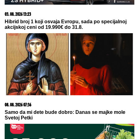
15. 07. 2026 07:44
Većina građana izgubi novac pre nego što stigne na
letovanje - ovih 7 troškova skoro niko ne planira
05. 08. 2026 06:45
Šta dete nasleđuje od oca, a šta od majke? Sve što