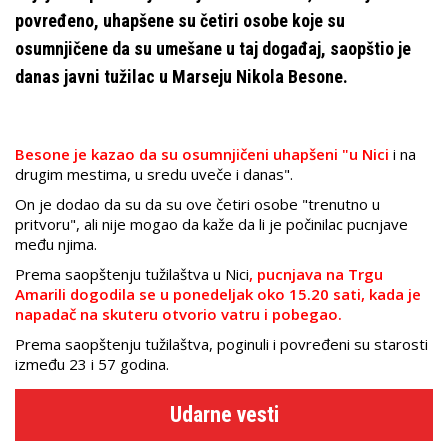
povređeno, uhapšene su četiri osobe koje su
osumnjičene da su umešane u taj događaj, saopštio je
danas javni tužilac u Marseju Nikola Besone.
Besone je kazao da su osumnjičeni uhapšeni "u Nici
i na
drugim mestima, u sredu uveče i danas".
On je dodao da su da su ove četiri osobe "trenutno u
pritvoru", ali nije mogao da kaže da li je počinilac pucnjave
među njima.
Prema saopštenju tužilaštva u Nici
, pucnjava na Trgu
Amarili dogodila se u ponedeljak oko 15.20 sati, kada je
napadač na skuteru otvorio vatru i pobegao.
Prema saopštenju tužilaštva, poginuli i povređeni su starosti
između 23 i 57 godina.
Udarne vesti