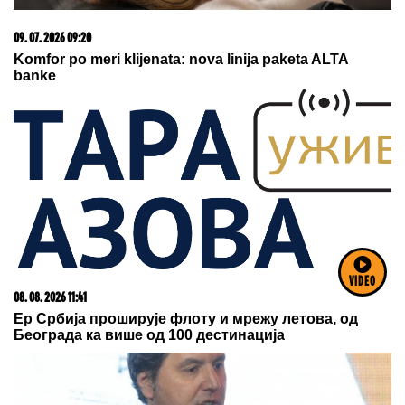
08. 08. 2026 20:00
Radnički proradio pred praznim tribinama – Zemun
upisao treći poraz
VIDEO