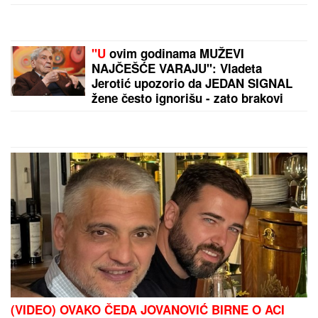
Crvena zvezda - Novi Pazar: Šok na "Marakani",