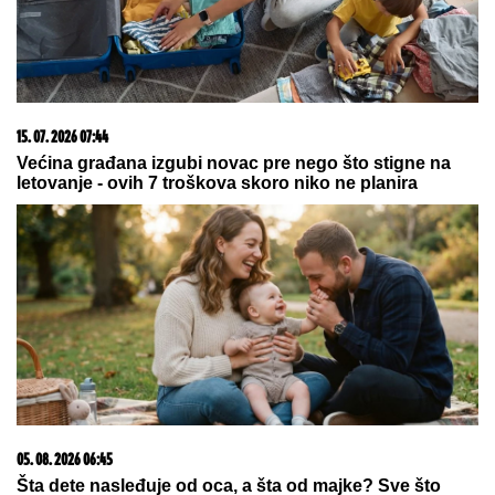
NIKO NIJE VIDEO: Supruzi je poslao
OVU poruku (FOTO)
"U
ovim godinama MUŽEVI
NAJČEŠĆE VARAJU": Vladeta
Jerotić upozorio da JEDAN SIGNAL
žene često ignorišu - zato brakovi
pucaju
(VIDEO) OVAKO ČEDA JOVANOVIĆ BIRNE O ACI