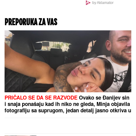
HAOS U RUDNIKU:
Rudari
proveli i ČETVRTU NOĆ u
jami! Balkan u neverici