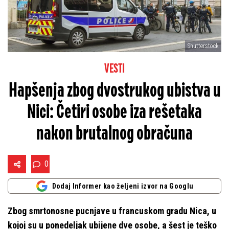
Shutterstock
VESTI
Hapšenja zbog dvostrukog ubistva u
Nici: Četiri osobe iza rešetaka
nakon brutalnog obračuna
0
Dodaj Informer kao željeni izvor na Googlu
Zbog smrtonosne pucnjave u francuskom gradu Nica, u
kojoj su u ponedeljak ubijene dve osobe, a šest je teško