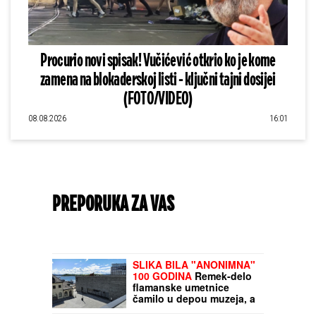
Procurio novi spisak! Vučićević otkrio ko je kome
zamena na blokaderskoj listi - ključni tajni dosijei
(FOTO/VIDEO)
08.08.2026
16:01
PREPORUKA ZA VAS