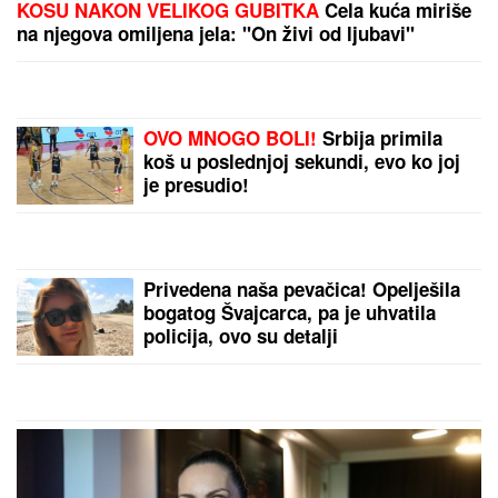
crveni karton za crveno-bele
DVOJICA RADNIKA POVREĐENA U
FABRICI
Incident u Kikindi: Jedan
hitno prevezen u Novi Sad