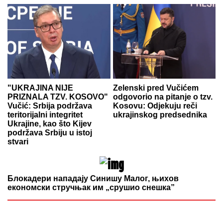
"UKRAJINA NIJE
Zelenski pred Vučićem
PRIZNALA TZV. KOSOVO"
odgovorio na pitanje o tzv.
Vučić: Srbija podržava
Kosovu: Odjekuju reči
teritorijalni integritet
ukrajinskog predsednika
Ukrajine, kao što Kijev
podržava Srbiju u istoj
stvari
Блокадери нападају Синишу Малог, њихов
економски стручњак им „срушио снешка”