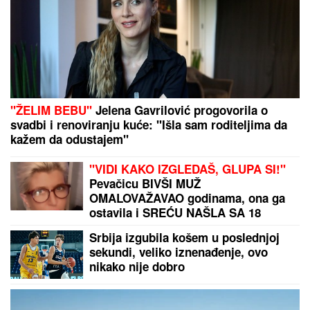
MARINA VISKOVIĆ U NIKAD SMELIJEM
IZDANjU: U
kaubojkama i sa prorezom na suknji pokazala
izvajane noge, ali i nešto što nije htela (FOTO)