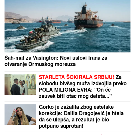
ENA I PEJA PROGOVORILI O SVADBI I ELITI 10
Otkrili detalje porodične svađe i šta se desilo na
ručku sa Zlatom i Mikijem: "Odabrala sam
venčanicu, pevaće Andreana Čekić"
NOVAK ĐOKOVIĆ REAGOVAO ZBOG SLIKE BIVŠEG
MUŽA DRAGANE MIRKOVIĆ
Toni Bijelić se
pohvalio! Potez slavnog tenisera iznenadio sve - o
ovome se i dalje priča
by Aklamator
PREPORUKA ZA VAS