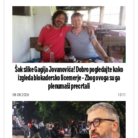
Šok slike Gagija Jovanovića! Dobro pogledajte kako
izgleda blokadersko licemerje - Zbog ovoga su ga
plenumaši precrtali
08.08.2026
13:11