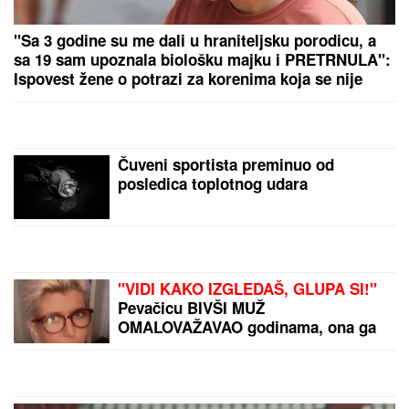
PRIČALO SE DA SE RAZVODE
Ovako se Đanijev sin
i snaja ponašaju kad ih niko ne gleda, Minja objavila
fotografiju sa suprugom, jedan detalj jasno otkriva u
kakvom su braku