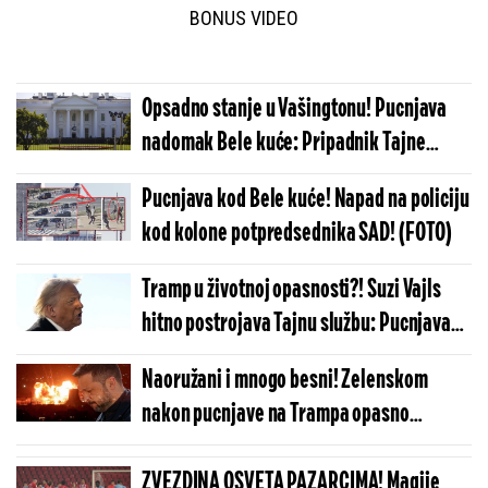
BONUS VIDEO
Opsadno stanje u Vašingtonu! Pucnjava
nadomak Bele kuće: Pripadnik Tajne
službe povukao obarač
Pucnjava kod Bele kuće! Napad na policiju
kod kolone potpredsednika SAD! (FOTO)
Tramp u životnoj opasnosti?! Suzi Vajls
hitno postrojava Tajnu službu: Pucnjava
digla Belu kuću na noge
Naoružani i mnogo besni! Zelenskom
nakon pucnjave na Trampa opasno
zapretili - nije svestan šta mu spremaju
ZVEZDINA OSVETA PAZARCIMA! Magije