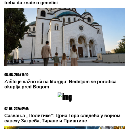
KOSU NAKON VELIKOG GUBITKA
Cela kuća miriše
na njegova omiljena jela: "On živi od ljubavi"
OVO MNOGO BOLI!
Srbija primila
koš u poslednjoj sekundi, evo ko joj
je presudio!
Privedena naša pevačica! Opelješila
bogatog Švajcarca, pa je uhvatila
policija, ovo su detalji