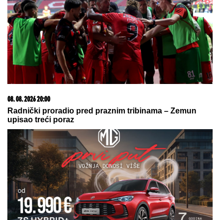
by Aklamator
08. 08. 2026 20:00
HAOS U NEMAČKOJ VOJSCI! Rezervisti pokrali
redovne trupe: Odnose sve, od municije do naoružanja
– Berlin u PANICI!