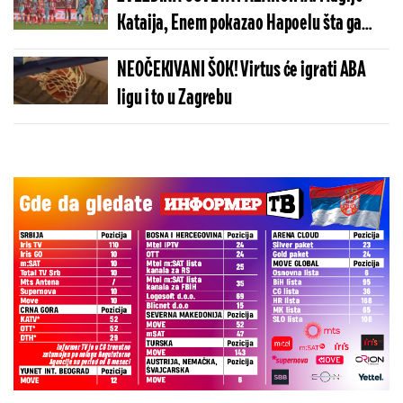
Kataija, Enem pokazao Hapoelu šta ga
čeka na Marakani! (VIDEO)
NEOČEKIVANI ŠOK! Virtus će igrati ABA
ligu i to u Zagrebu