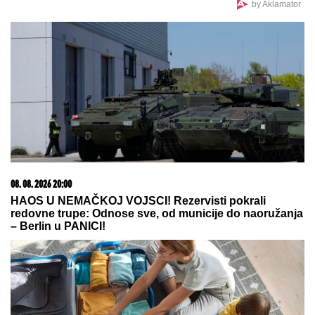
(FOTO) SVI GLEDAJU U SARU JO!
Pevačica i
Aleksej Bjelogrlić ne skidaju osmeh sa lica, a ona
jednim potezom OČARALA SVE
5 MINUTA SNIMKA REŠAVAJU
MISTERIJU NESTANKA
FARMACEUTA?!
Milan popio kafu sa
majkom, otišao na posao i više ga