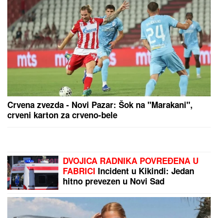
NAJLEPŠA SRPSKA VODITELJKA
POKAZALA LICE BEZ TRUNKE
ŠMINKE
Marija Kilibarda zumira
svaki detalj, neće da ulepšava
stvarnost: "Tretman mi je preko
potreban" (FOTO)
"ŽELIM BEBU"
Jelena Gavrilović
progovorila o svadbi, renoviranju
kuće, zašto je pristala na rijaliti i
obnaživanje: "Išla sam roditeljima da