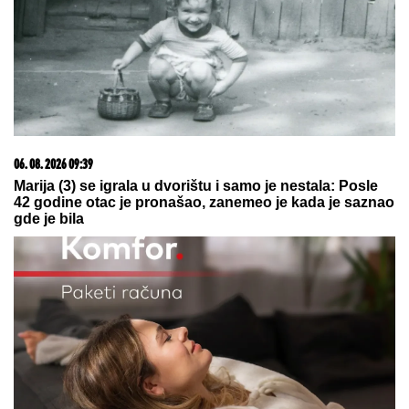
08. 08. 2026 16:10
Dete sa autizmom polivali vodom i mazali mu lak na
usta: Potresno iskustvo žene iz vrtića za Mame
08. 08. 2026 19:59
Ispovest bivše zaposlene na kruzeru otkriva mračnu
stranu romansi na brodu