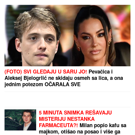
"VIDI KAKO IZGLEDAŠ, GLUPA SI!"
Pevačicu BIVŠI MUŽ
OMALOVAŽAVAO godinama, ona ga
ostavila i SREĆU NAŠLA SA 18
GODINA MLAĐIM