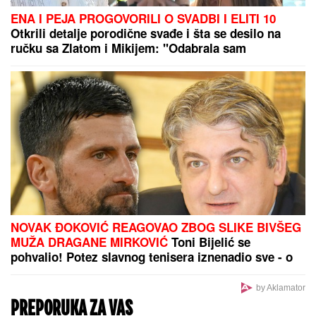
"Sa 3 godine su me dali u hraniteljsku porodicu, a
sa 19 sam upoznala biološku majku i PRETRNULA":
Ispovest žene o potrazi za korenima koja se nije
završila kao u bajci
Čuveni sportista preminuo od
posledica toplotnog udara