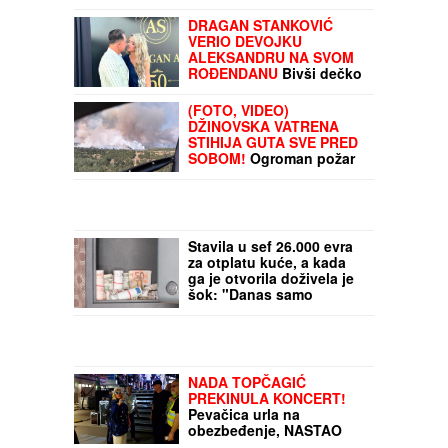
DRAGAN STANKOVIĆ
VERIO DEVOJKU
ALEKSANDRU NA SVOM
ROĐENDANU
Bivši dečko
Jovane Jeremić srećniji
nego ikada, zgodna
(FOTO, VIDEO)
plavuša rekla "da"
DŽINOVSKA VATRENA
STIHIJA GUTA SVE PRED
SOBOM!
Ogroman požar
u Deliblatskoj peščari:
Dva helikoptera MUP-a
hitno poslata da gase
vatru