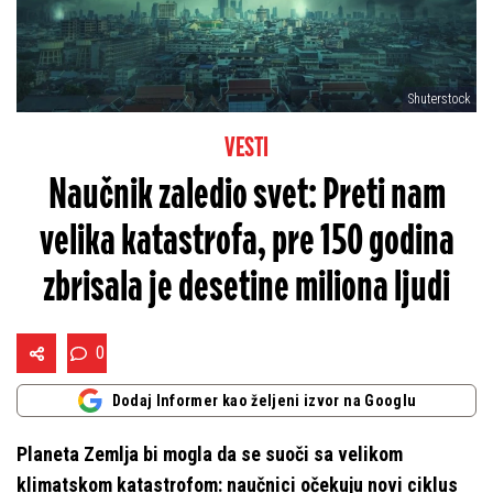
Shuterstock
VESTI
Naučnik zaledio svet: Preti nam
velika katastrofa, pre 150 godina
zbrisala je desetine miliona ljudi
0
Dodaj Informer kao željeni izvor na Googlu
Planeta Zemlja bi mogla da se suoči sa velikom
klimatskom katastrofom: naučnici očekuju novi ciklus