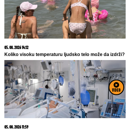
09. 07. 2026 09:20
Komfor po meri klijenata: nova linija paketa ALTA
banke
VIDEO
23. 07. 2026 12:47
Letnje večeri u gradu više nisu rezervisane za vikend:
Zašto sve više ljudi bira večeru koja se spontano
pretvori u druženje