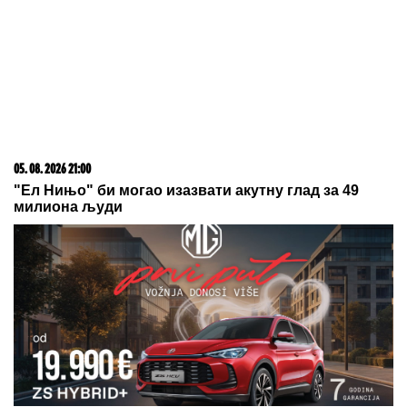
snabdevanju gorivom
"Ne može niko da me zaj...va!" Mima
Karadžić se našao na meti prozivki
zbog objave na Instagramu, pa je
žestoko uzvratio
by Aklamator
03. 08. 2026 07:31
25.000 kupaca već kupuje uz PerSu Extra. A ti? Saznaj
više