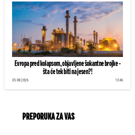
Evropa pred kolapsom, objavljene šokantne brojke -
šta će tek biti na jesen?!
05.08.2026
13:46
PREPORUKA ZA VAS