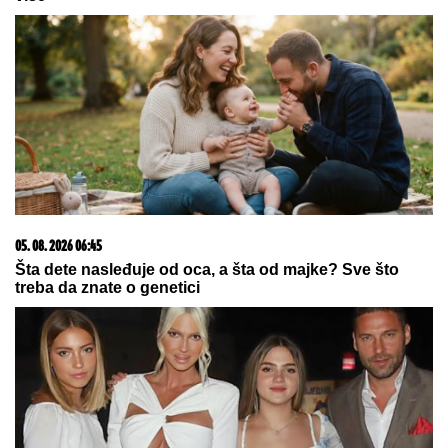
LJUBAV NA MORU!
Sara Jo i Bjelin
sin se baškare kao nikad: SKRIVENA
UVALA, tajne staze, u kadar upala i
jahta - evo u kakvom izdanju je
pevačica slikala Alekseja (FOTO)
POGINUO POZNATI MANEKEN (37):
Doživeo nesreću tokom snimanja
reklame, u rijalitiju bio sa devojkom
Marijom Maksimović