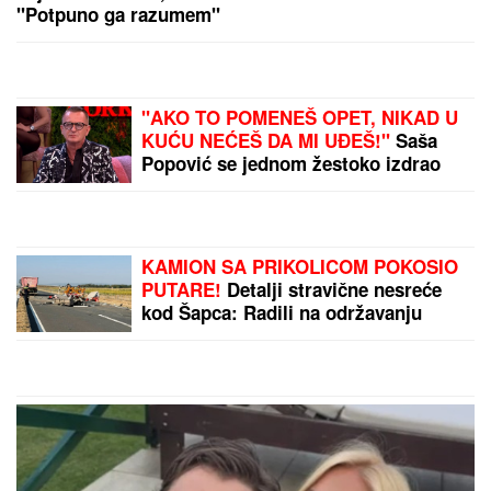
NADA TOPČAGIĆ
PREKINULA KONCERT!
Pevačica urla na
obezbeđenje, NASTAO
STAMPEDO U MASI!
DESET
NAJPOPULARNIJIH
ŽENSKIH IMENA
koja
Evropljani daju
devojčicama u 2026: Prvo
mesto sve iznenadilo,
by Aklamator
roditelji potpuno
promenili favorite
PREPORUKA ZA VAS