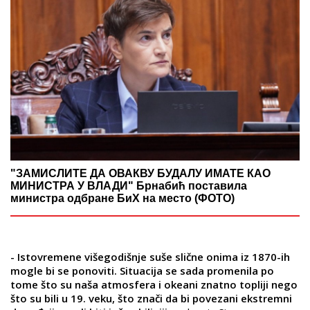
"ЗАМИСЛИТЕ ДА ОВАКВУ БУДАЛУ ИМАТЕ КАО
МИНИСТРА У ВЛАДИ" Брнабић поставила
министра одбране БиХ на место (ФОТО)
- Istovremene višegodišnje suše slične onima iz 1870-ih
mogle bi se ponoviti. Situacija se sada promenila po
tome što su naša atmosfera i okeani znatno topliji nego
što su bili u 19. veku, što znači da bi povezani ekstremni