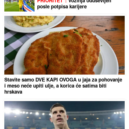
KAMION SA PRIKOLICOM POKOSIO
PUTARE!
Detalji stravične nesreće
kod Šapca: Radili na održavanju
puta, NIJE IM BILO SPASA!