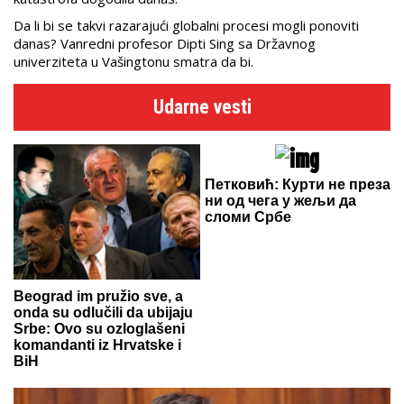
Da li bi se takvi razarajući globalni procesi mogli ponoviti
danas? Vanredni profesor Dipti Sing sa Državnog
univerziteta u Vašingtonu smatra da bi.
Udarne vesti
Петковић: Курти не преза
ни од чега у жељи да
сломи Србе
Beograd im pružio sve, a
onda su odlučili da ubijaju
Srbe: Ovo su ozloglašeni
komandanti iz Hrvatske i
BiH