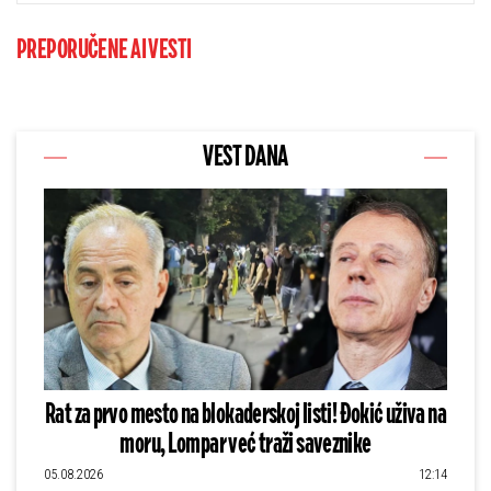
PREPORUČENE AI VESTI
VEST DANA
Rat za prvo mesto na blokaderskoj listi! Đokić uživa na
moru, Lompar već traži saveznike
05.08.2026
12:14