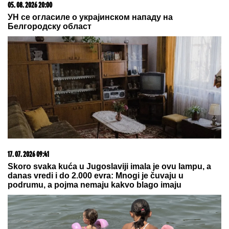
15. 07. 2026 07:44
Većina građana izgubi novac pre nego što stigne na
letovanje - ovih 7 troškova skoro niko ne planira
05. 08. 2026 15:07
Петковић: Курти не преза ни од чега у жељи да
сломи Србе