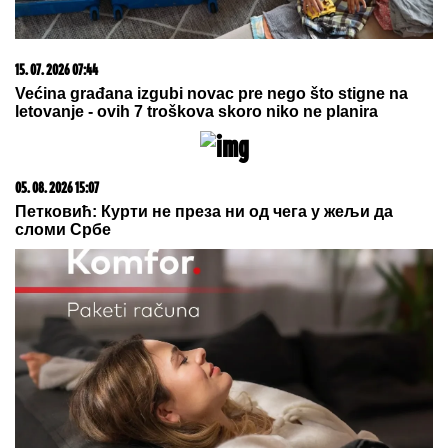
tata gura kolica dok Ilijan spava,
raznežila sve
MLADIĆ UMALO PREMINUO U GRČKOJ ZBOG
OVOG CVETA:
Za dlaku izbegnuta tragedija
"Mislila sam samo da sam
umorna..." Evo u kakvom je STANJU
Ana Radulović nakon što joj je
POZILO NASRED ULICE