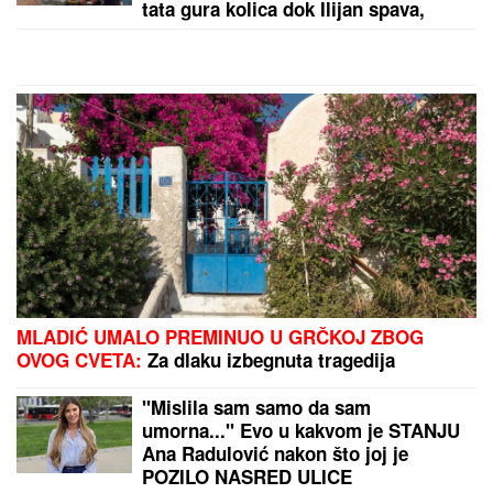
PRIORITET":
Vozinja oduševljen
posle potpisa karijere
Stavite samo DVE KAPI OVOGA u jaja za pohovanje
i meso neće upiti ulje, a korica će satima biti
hrskava