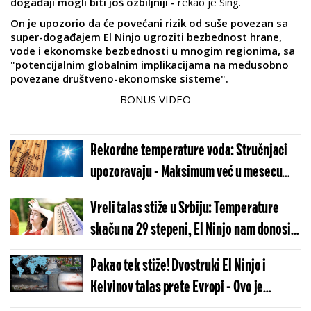
događaji mogli biti još ozbiljniji -
rekao je Sing.
On je upozorio da će povećani rizik od suše povezan sa
super-događajem El Ninjo ugroziti bezbednost hrane,
vode i ekonomske bezbednosti u mnogim regionima, sa
"potencijalnim globalnim implikacijama na međusobno
povezane društveno-ekonomske sisteme".
BONUS VIDEO
Rekordne temperature voda: Stručnjaci
upozoravaju - Maksimum već u mesecu
maju
Vreli talas stiže u Srbiju: Temperature
skaču na 29 stepeni, El Ninjo nam donosi
pakleno leto
Pakao tek stiže! Dvostruki El Ninjo i
Kelvinov talas prete Evropi - Ovo je
direktan udar na Srbiju (MAPA)