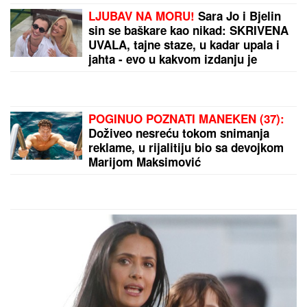
"Manijaci će me osakatiti"