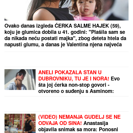
Beloruskinja pronađena mrtva u hotelskoj sobi!
Drama u popularnom letovalištu
"KOLO KOLO JE UVEK BIO