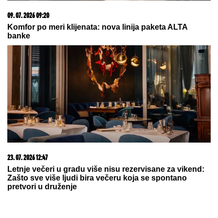
DRAGAN STANKOVIĆ VERIO
DEVOJKU ALEKSANDRU NA SVOM
ROĐENDANU
Bivši dečko Jovane
Jeremić srećniji nego ikada, zgodna
plavuša rekla "da"
PANATINAIKOS NE ŽELI NOVO
IZNENAĐENjE:
"Zeleni" favoriti protiv čvrstih Bugara
"ZAŠTITIĆEMO GRAĐANE OD
NAGLOG RASTA CENA":
Đedović
Handanović o trenutnim izazovima u