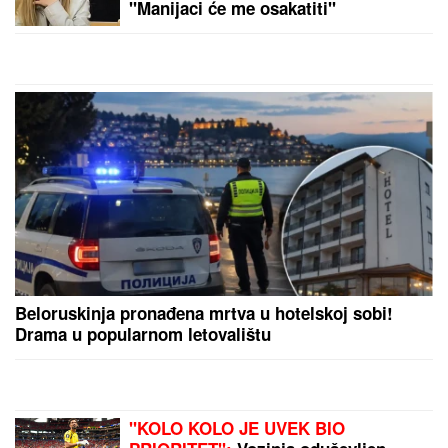
"AKO TO POMENEŠ OPET, NIKAD U
KUĆU NEĆEŠ DA MI UĐEŠ!"
Saša
Popović se jednom žestoko izdrao
na kuma Ćiru, razlog će vas ostaviti
u šoku: "Bilo me je sramota"