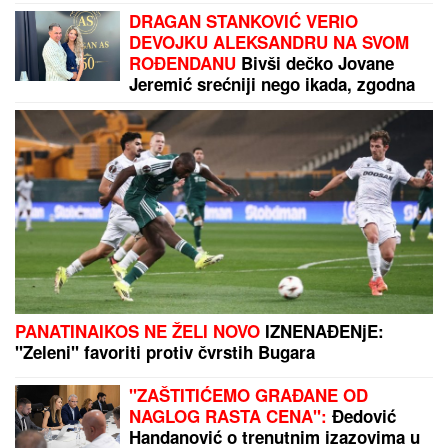
Srbin nastavlja da rešeta: Ratkov dva puta u metu
za šesti gol na pripremama
NAPRAVILA GREŠKU
Dragan Stanković verio
devojku, a evo zašto su raskinuli on i Jovana
Jeremić