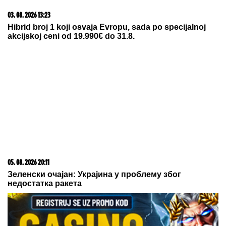
05. 08. 2026 06:45
Šta dete nasleđuje od oca, a šta od majke? Sve što
treba da znate o genetici