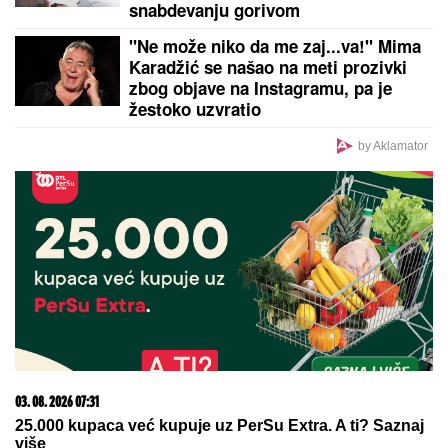
by Aklamator
PREPORUKA ZA VAS
DRAGAN STANKOVIĆ VERIO DEVOJKU
ALEKSANDRU NA SVOM ROĐENDANU
Bivši dečko
Jovane Jeremić srećniji nego ikada, zgodna plavuša
rekla "da"