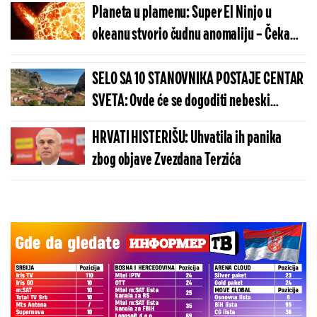
Planeta u plamenu: Super El Ninjo u
okeanu stvorio čudnu anomaliju – Čeka
nas pakao
SELO SA 10 STANOVNIKA POSTAJE CENTAR
SVETA: Ovde će se dogoditi nebeski
spektakl koji se čeka više od 100 godina
HRVATI HISTERIŠU: Uhvatila ih panika
zbog objave Zvezdana Terzića