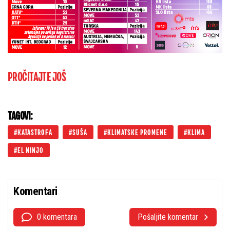
PROČITAJTE JOŠ
TAGOVI:
KATASTROFA
SUŠA
KLIMATSKE PROMENE
KLIMA
EL NINJO
Komentari
0 komentara
Pošaljite komentar