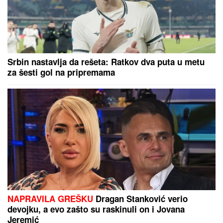
LJUBAV NA MORU!
Sara Jo i Bjelin sin se baškare
kao nikad: SKRIVENA UVALA, tajne staze, u kadar
upala i jahta - evo u kakvom izdanju je pevačica
slikala Alekseja (FOTO)