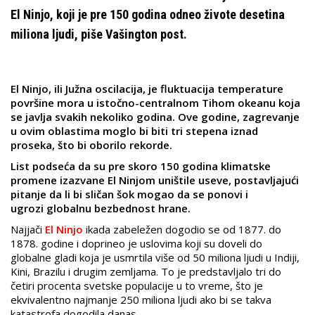
El Ninjo, koji je pre 150 godina odneo živote desetina
miliona ljudi, piše Vašington post.
El Ninjo, ili Južna oscilacija, je fluktuacija temperature
površine mora u istočno-centralnom Tihom okeanu koja
se javlja svakih nekoliko godina. Ove godine, zagrevanje
u ovim oblastima moglo bi biti tri stepena iznad
proseka, što bi oborilo rekorde.
List podseća da su pre skoro 150 godina klimatske
promene izazvane El Ninjom uništile useve, postavljajući
pitanje da li bi sličan šok mogao da se ponovi i
ugrozi globalnu bezbednost hrane.
Najjači
El Ninjo
ikada zabeležen dogodio se od 1877. do
1878. godine i doprineo je uslovima koji su doveli do
globalne gladi koja je usmrtila više od 50 miliona ljudi u Indiji,
Kini, Brazilu i drugim zemljama. To je predstavljalo tri do
četiri procenta svetske populacije u to vreme, što je
ekvivalentno najmanje 250 miliona ljudi ako bi se takva
katastrofa dogodila danas.