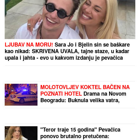
(VIDEO) "PREPLAKALA SAM"
Nataša Bekvalac o
najvećem strahu, dotakla se i Dina Merlina:
"Potpuno ga razumem"