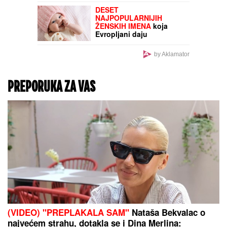
Stavila u sef 26.000 evra
za otplatu kuće, a kada
ga je otvorila doživela je
šok: "Danas samo
plačem" (FOTO)