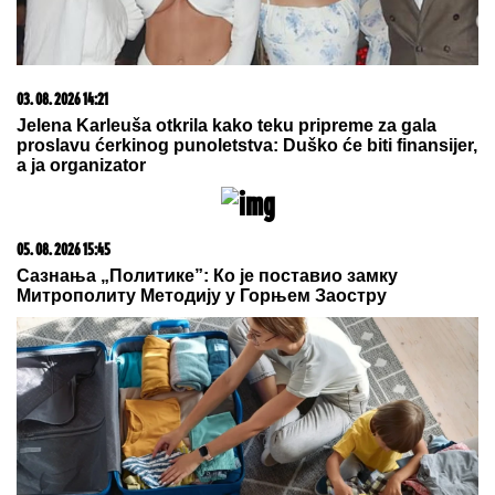
Ovako danas izgleda ĆERKA SALME HAJEK (59),
koju je glumica dobila u 41. godini: "Plašila sam se
da nikada neću postati majka", zbog deteta htela da
napusti glumu, a danas je Valentina njena najveća
kritičarka
ANELI POKAZALA STAN U
DUBROVNIKU, TU JE I NORA!
Evo
šta joj ćerka non-stop govori -
otvoreno o suđenju s Asminom:
"Stanija je budaletina" (VIDEO)
(VIDEO) NEMANJA GUDELJ SE NE
ODVAJA OD SINA!
Anastasija
objavila snimak sa mora: Ponosni