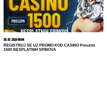
03. 08. 2026 14:21
Jelena Karleuša otkrila kako teku pripreme za gala
proslavu ćerkinog punoletstva: Duško će biti finansijer,
a ja organizator
05. 08. 2026 15:45
Сазнања „Политике”: Ко је поставио замку
Митрополиту Методију у Горњем Заостру