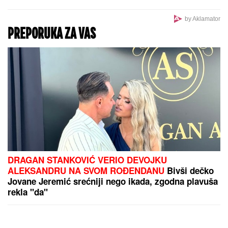
MOLOTOVLJEV KOKTEL BAČEN NA
POZNATI HOTEL
Drama na Novom
Beogradu: Buknula velika vatra,
radnik sprečio katastrofu
"Teror traje 15 godina" Pevačica
ponovo brutalno pretučena: