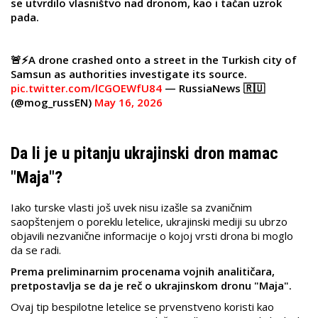
se utvrdilo vlasništvo nad dronom, kao i tačan uzrok
pada.
🚨⚡️A drone crashed onto a street in the Turkish city of
Samsun as authorities investigate its source.
pic.twitter.com/lCGOEWfU84
— RussiaNews 🇷🇺
(@mog_russEN)
May 16, 2026
Da li je u pitanju ukrajinski dron mamac
"Maja"?
Iako turske vlasti još uvek nisu izašle sa zvaničnim
saopštenjem o poreklu letelice, ukrajinski mediji su ubrzo
objavili nezvanične informacije o kojoj vrsti drona bi moglo
da se radi.
Prema preliminarnim procenama vojnih analitičara,
pretpostavlja se da je reč o ukrajinskom dronu "Maja".
Ovaj tip bespilotne letelice se prvenstveno koristi kao