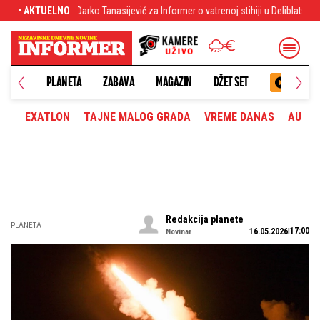
ić za Informer o vatrenoj stihiji u Deliblatskoj peščari
• AKTUELNO
Đedović Handanović
PLANETA
ZABAVA
MAGAZIN
DŽET SET
EXATLON
TAJNE MALOG GRADA
VREME DANAS
AUTOM
Redakcija planete
PLANETA
17:00
16.05.2026
Novinar