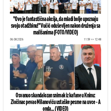
"Ovo je fantastična akcija, da mladi bolje upoznaju
svoju otadžbinu!" Vučić oduševljen nakon druženja sa
mališanima (FOTO/VIDEO)
06.08.2026
11:59 >> 12:48
Osvanuo skandalozan snimak iz kafane u Kninu:
Zločinac pevao Milanoviću ustaške pesme na uvce - A
onda... (VIDEO)