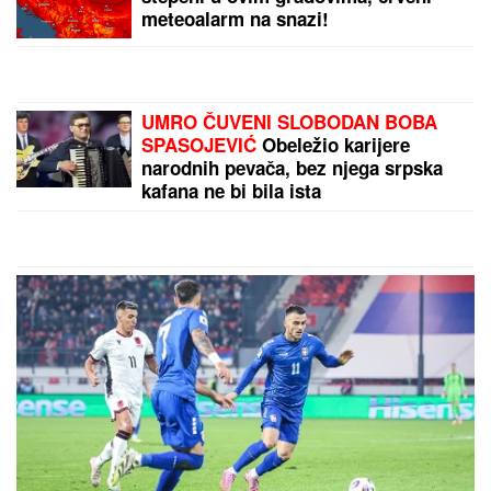
Ceca Ražnatović u LEŽERNOM
IZDANJU nakon porođaja ĆERKE
Anastasije: MNOGI JE NISU
PREPOZNALI TOKOM LETA ZA
SRBIJU! (FOTO)