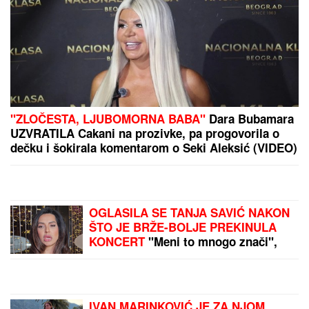
Propao ogroman transfer
zbog Zvezdinog
sponzora?
MASOVNA PUCNJAVA U
AMERICI
Ima mrtvih:
Policija traga za
napadačem
Ovo skriveno ostrvo