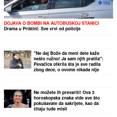
OPASNA ZARAZA SE ŠIRI U
KOMŠILUKU:
Hitno se oglasio
ministar zdravlja