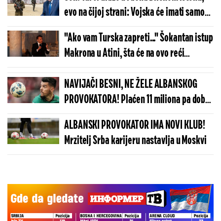
evo na čijoj strani: Vojska će imati samo
jednu misiju...
"Ako vam Turska zapreti..." Šokantan istup
Makrona u Atini, šta će na ovo reći
Ankara?!
NAVIJAČI BESNI, NE ŽELE ALBANSKOG
PROVOKATORA! Plaćen 11 miliona pa dobio
brutalnu poruku
ALBANSKI PROVOKATOR IMA NOVI KLUB!
Mrzitelj Srba karijeru nastavlja u Moskvi