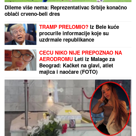
DRAGAN STANKOVIĆ DAO OGROMAN NOVAC ZA
GALA PROSLAVU
Evo koja cifra je u pitanju - sve
prštalo od luksuza
PRONAĐEN AUTOMOBIL
OSUMNjIČENOG ŽDRALA:
Policija nastavlja da prikuplja dokaze o pokušaju
ubistva u Istočnom Sarajevu