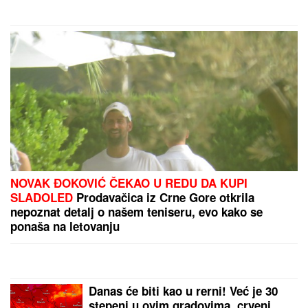
(VIDEO) ŠOK OBRT NAKON BURNOG SUSRETA SA
MILICOM NA ADI BOJANI
Terza video Barbaru! Dva
puta pričali, a onda ga pozvala: "Upisaću se kao
otac"