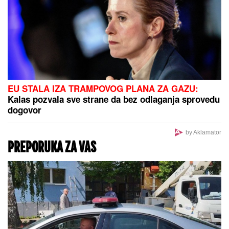
PODIGNUTA OPTUŽNICA PROTIV
MAJKE (50) I SINA (20)
Planirali
ubistvo Luke Bojovića?! Nađen
arsenal oružja, otkriven i PAKLENI
PLAN koji su skovali