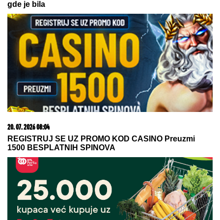
06. 08. 2026 17:40
Литванија упозорава: Русија би могла да искористи
украјинске дронове за нападе
23. 07. 2026 12:47
Letnje večeri u gradu više nisu rezervisane za vikend: