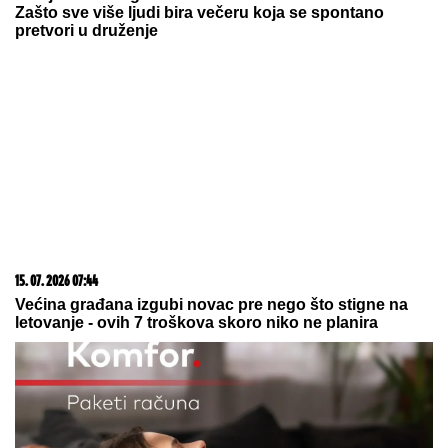
NOVAK ĐOKOVIĆ ČEKAO U REDU DA KUPI
SLADOLED
Prodavačica iz Crne Gore otkrila
nepoznat detalj o našem teniseru, evo kako se
ponaša na letovanju
Danas će biti kao u rerni! Već je 30
stepeni u ovim gradovima, crveni