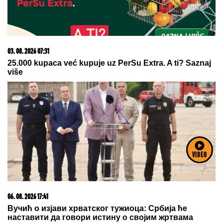
Zašto sve više ljudi bira večeru koja se spontano
pretvori u druženje
15. 07. 2026 07:44
Većina građana izgubi novac pre nego što stigne na
VIDEO
letovanje - ovih 7 troškova skoro niko ne planira