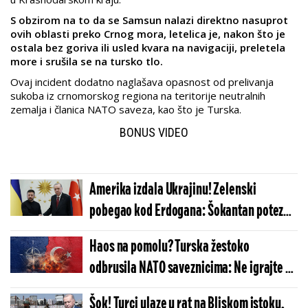
S obzirom na to da se Samsun nalazi direktno nasuprot
ovih oblasti preko Crnog mora, letelica je, nakon što je
ostala bez goriva ili usled kvara na navigaciji, preletela
more i srušila se na tursko tlo.
Ovaj incident dodatno naglašava opasnost od prelivanja
sukoba iz crnomorskog regiona na teritorije neutralnih
zemalja i članica NATO saveza, kao što je Turska.
BONUS VIDEO
Amerika izdala Ukrajinu! Zelenski
pobegao kod Erdogana: Šokantan potez
Kijeva nakon povlačenja SAD
Haos na pomolu? Turska žestoko
odbrusila NATO saveznicima: Ne igrajte se
vatrom na Mediteranu!
Šok! Turci ulaze u rat na Bliskom istoku,