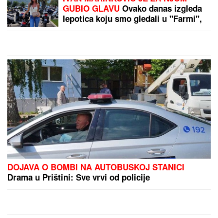
mnogi porede sa
Maldivima: Nema kafića i
restorana, nalazi se u
našem komšiluku i do
njega se stiže jedino
by Aklamator
brodom (VIDEO)
PREPORUKA ZA VAS
"ZLOČESTA, LJUBOMORNA BABA"
Dara Bubamara
UZVRATILA Cakani na prozivke, pa progovorila o
dečku i šokirala komentarom o Seki Aleksić (VIDEO)