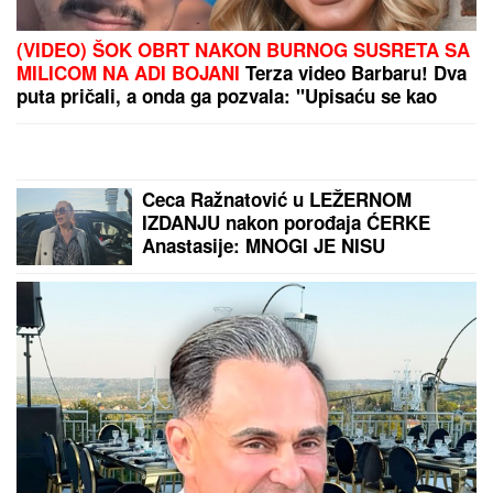
IVAN MARINKOVIĆ JE ZA NJOM
GUBIO GLAVU
Ovako danas izgleda
lepotica koju smo gledali u "Farmi",
bila u vezi i sa pevačem, a porodična
tragedija ju je slomila