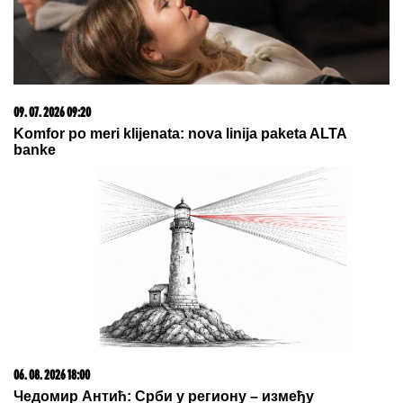
meteoalarm na snazi!
UMRO ČUVENI SLOBODAN BOBA
SPASOJEVIĆ
Obeležio karijere
narodnih pevača, bez njega srpska
kafana ne bi bila ista