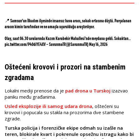
📍 Samsun'un İlkadım ilçesinde insansız hava aracı, sokak ortasına düştü. Parçalanan
aracın kimin tarafından ve ne amaçla uçurulduğu araştırılıyor.
Olay, saat 06.30 sıralarında Kazım Karabekir Mahallesi’nde meydana geldi. Sokaktan…
pic.twitter.com/P40diYE4XV
— SavunmaTR (@SavunmaTR)
May 16, 2026
Oštećeni krovovi i prozori na stambenim
zgradama
Lokalni mediji prenose da je
pad drona u Turskoj
izazvao
paniku među građanima.
Usled eksplozije ili samog udara drona
, oštećeni su
krovovi i popucala su stakla na prozorima dve stambene
zgrade.
Turska policija i forenzičke ekipe odmah su izašle na
teren, blokirale kvart i pokrenule opsežnu istragu kako bi