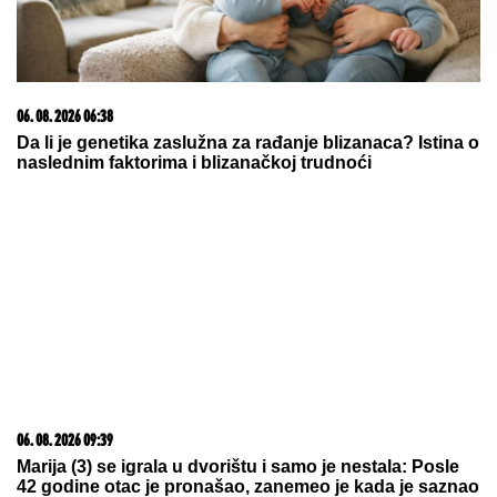
BELI KOVČEG I BELI KRST ZA
LjUDMILU: Majka i
prijatelji ispratili na kremaciju Ruskinju ubijenu u
Borči (FOTO)
ZBOG DIJAGNOZE JE MESECIMA
BILA U KREVETU
Naša pevačica
pokazala kako prima INFUZIJU, pa
otkrila u kakvom je trenutno stanju -
ovih dana prodaje i kuću
POŽAR IZVAN KONTROLE:
Vetar širi
požar ka kućama, počela evakuacija
meštana - Haos u Šumarku
(FOTO/VIDEO)
by Aklamator