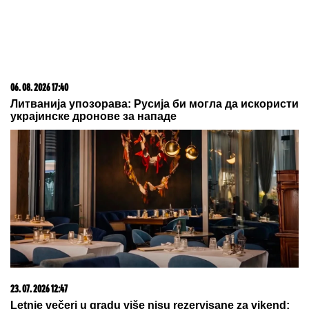
DOJAVA O BOMBI NA AUTOBUSKOJ STANICI
Drama u Prištini: Sve vrvi od policije
"Ne daj Bože da meni dete kaže
nešto ružno! Ja sam njih pratila":
Pevačica otkrila šta je sve radila
zbog dece, o ovome nikada nije
pričala
Ne možete ih prevariti! Ova 3
horoskopska znaka vide sve što
pokušavate da sakrijete, kao da
čitaju tuđe misli