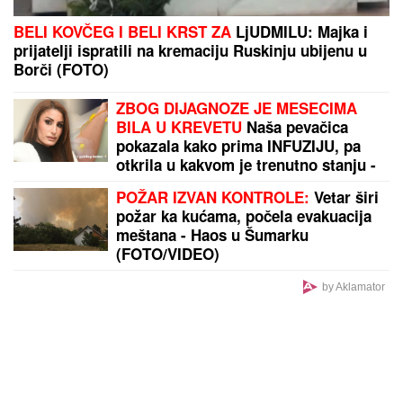
EU STALA IZA TRAMPOVOG PLANA ZA GAZU:
Kalas pozvala sve strane da bez odlaganja sprovedu
dogovor
by Aklamator
PREPORUKA ZA VAS