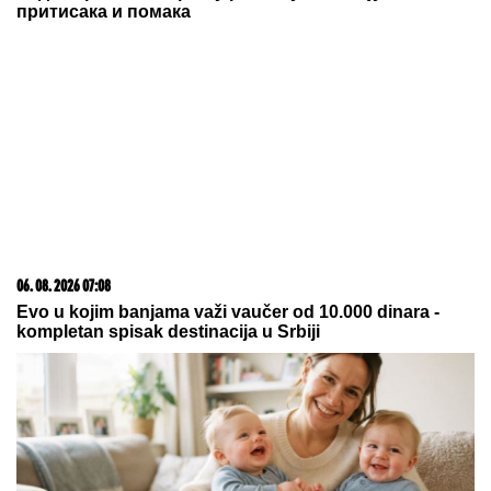
Dileme više nema: Reprezentativac Srbije konačno
oblači crveno-beli dres
TRAMP PRELOMIO?
Iz Bele kuće
procurile informacije koje su
uzdrmale republikance
CECU NIKO NIJE PREPOZNAO NA
AERODROMU
Leti iz Malage za
Beograd: Kačket na glavi, atlet
majica i naočare (FOTO)