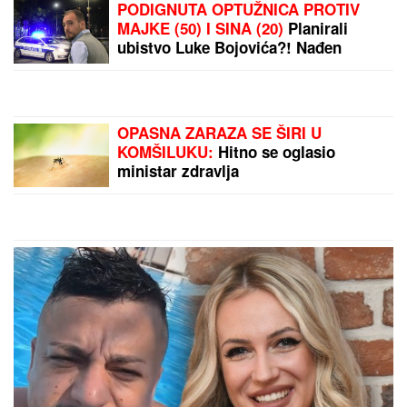
OGLASILA SE TANJA SAVIĆ NAKON
ŠTO JE BRŽE-BOLJE PREKINULA
KONCERT
"Meni to mnogo znači",
čim je shvatila da situacija IZMIČE
KONTROLI morala da reaguje