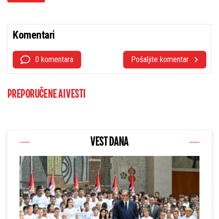
Komentari
0 komentara
Pošaljite komentar
PREPORUČENE AI VESTI
VEST DANA