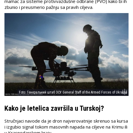
mamac za sisteme protivvazdušne odbrane (PVO) kako bi ih
zbunio i preusmerio pažnju sa pravih ciljeva.
Foto: Генеральний штаб ЗСУ General Staff of the Armed Forces of Ukraine
Kako je letelica završila u Turskoj?
Stručnjaci navode da je dron najverovatnije skrenuo sa kursa
i izgubio signal tokom masovnih napada na ciljeve na Krimu ili
u Krasnodarskom kraju.