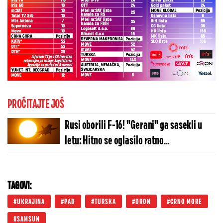
PROČITAJTE JOŠ
Rusi oborili F-16! "Gerani" ga sasekli u
letu: Hitno se oglasilo ratno
vazduhoplovstvo
TAGOVI:
UKRAJINA
PAD
TURSKA
DRON
CRNO MORE
SAMSUN