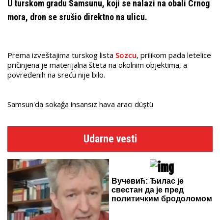
U turskom gradu Samsunu, koji se nalazi na obali Crnog
mora, dron se srušio direktno na ulicu.
Prema izveštajima turskog lista
Sozcu
, prilikom pada letelice
pričinjena je materijalna šteta na okolnim objektima, a
povređenih na sreću nije bilo.
Samsun'da sokağa insansız hava aracı düştü
Udarne vesti
Вучевић: Ђилас је
свестан да је пред
политичким бродоломом