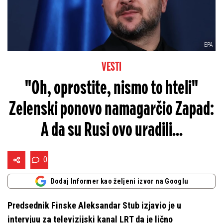
EPA
VESTI
"Oh, oprostite, nismo to hteli"
Zelenski ponovo namagarčio Zapad:
A da su Rusi ovo uradili...
0
Dodaj Informer kao željeni izvor na Googlu
Predsednik Finske Aleksandar Stub izjavio je u
intervjuu za televizijski kanal LRT da je lično