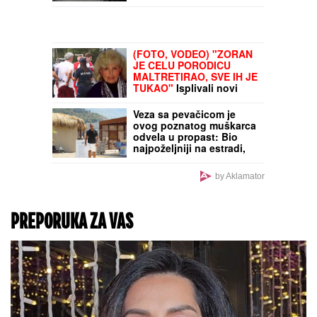
Bred Pit o nemačkom
ovčaru, partneru u novom
ostvarenju: "On je srce
ovog filma"
(FOTO, VIDEO) NEBO SE
ODJEDNOM ZACRNILO,
SNAŽAN PLJUSAK SE
SRUČIO NA BEOGRAD!