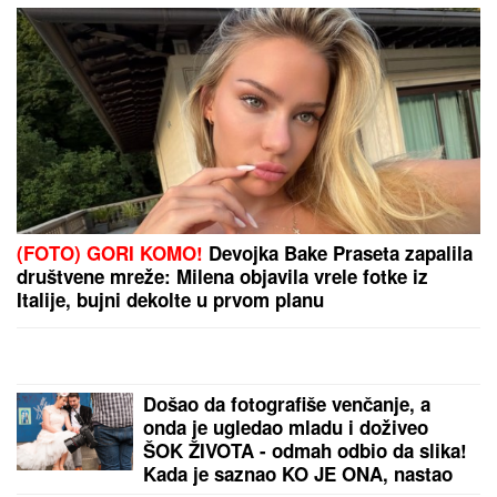
"DEVOJKA JE RADNICA U NJEGOVOJ FIRMI, PRAVI
BUREKE"
Jovana Jeremić neće više da ćuti,
progovorila o Draganu Stankoviću i veridbi:
"Poklanjam mu titulu bivšeg dečka JJ"
"UZNEMIREN SAM, BRAT MI JE
OKRUŽEN POŽARIMA"
Darko
Tanasijević očajan zbog loše