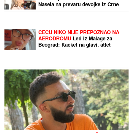
DROGIRAN IZAZVAO SUDAR,
JEDNA OSOBA POGINULA
Vozač iz
Novog Pazara uhapšen u Ulcinju: U
nesreći dvoje povređeno
BIVŠI RIJALITI PAR PRODAJE KUĆU
U KOJU SU ULOŽILI 200.000 EVRA
Sagradili vilu na Kosmaju i pokrenuli
biznis, a sada im hitno treba novac:
"To je razlog prodaje"