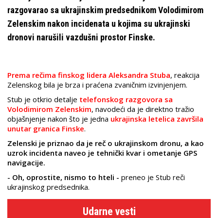
razgovarao sa ukrajinskim predsednikom Volodimirom
Zelenskim nakon incidenata u kojima su ukrajinski
dronovi narušili vazdušni prostor Finske.
Prema rečima finskog lidera Aleksandra Stuba
, reakcija
Zelenskog bila je brza i praćena zvaničnim izvinjenjem.
Stub je otkrio detalje
telefonskog razgovora sa
Volodimirom Zelenskim
, navodeći da je direktno tražio
objašnjenje nakon što je jedna
ukrajinska letelica završila
unutar granica Finske
.
Zelenski je priznao da je reč o ukrajinskom dronu, a kao
uzrok incidenta naveo je tehnički kvar i ometanje GPS
navigacije.
- Oh, oprostite, nismo to hteli -
preneo je Stub reči
ukrajinskog predsednika.
Udarne vesti