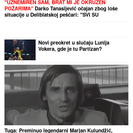
ČOLA PRIČAO SA ĆERKOM DOK JE UŽIVALA NA
MORU
Lara došla na plažu sa torbom od 1.500 eura,
a evo kako je reagovala na poziv oca
SKANDAL U ISTANBULU!
Emina
Jahović pokradena za 50.000 EVRA:
Nasela na prevaru devojke iz Crne
Gore
CECU NIKO NIJE PREPOZNAO NA
AERODROMU
Leti iz Malage za
Beograd: Kačket na glavi, atlet
majica i naočare (FOTO)