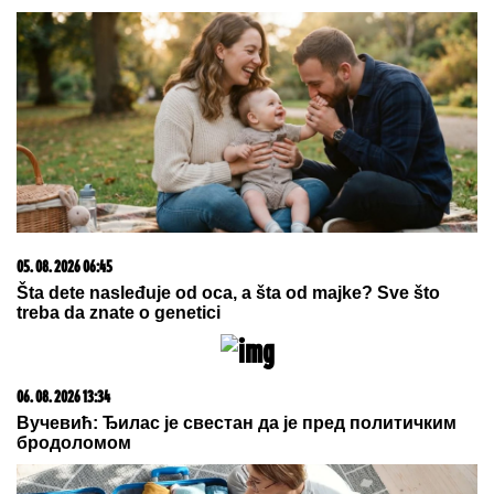
ZABRANJENI, a žene tokom
menstruacije mogu da koriste SAMO
JEDNU alternativnu opciju -
zastrašujuća pravila u svetu Kim
Džong Una
by Aklamator
05. 08. 2026 14:12
Koliko visoku temperaturu ljudsko telo može da izdrži?