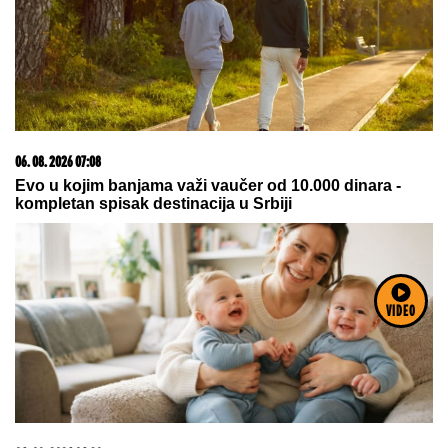
07. 08. 2026 06:07
JUČE SMO SE "BRZO NAPLATILI"! Evo novih
predloga za goleade u prvom poluvremenu
VIDEO
06. 08. 2026 09:39
Marija (3) se igrala u dvorištu i samo je nestala: Posle
42 godine otac je pronašao, zanemeo je kada je saznao