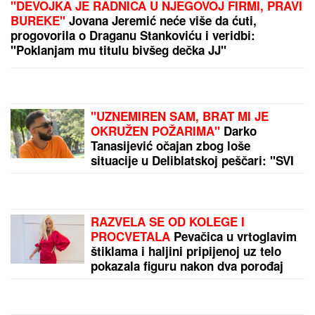
TU JE NIKOLA JOKIĆ:
Dušan Alimpijević objavio
spisak reprezentacije Srbije
"ZOVU IH "BUVE" OVDE PO LJIGU"
Komšije
progovorile o PORODICI Jovane Jeremić: "Brat joj
je otišao, jer se posvađao sa roditeljima"
by Aklamator
PREPORUKA ZA VAS