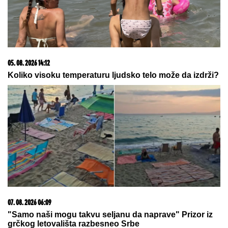
SRBI "PALI" U ŠPANIJI!
Maskirani jurili u ukradenim
limuzinama, izneli sef iz banke, pa dolijali u MEGA-
AKCIJI policije: Ojadili 9 provincija za desetine
hiljada evra!
SIN BRUTALNO TUKAO MAJKU DO
SMRTI!
Strašni detalji jezivog
zločina na Novom Beogradu: Nakon
ubistva pokušao da skoči sa terase!
U Severnoj Koreji ULOŠCI SU