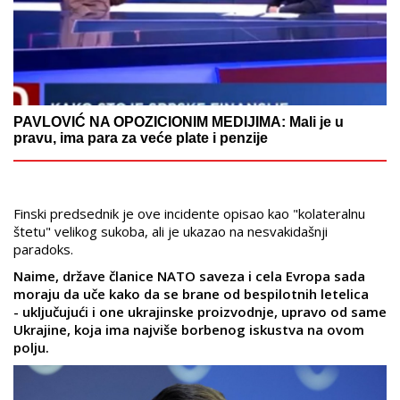
PAVLOVIĆ NA OPOZICIONIM MEDIJIMA: Mali je u
pravu, ima para za veće plate i penzije
Finski predsednik je ove incidente opisao kao "kolateralnu
štetu" velikog sukoba, ali je ukazao na nesvakidašnji
paradoks.
Naime, države članice NATO saveza i cela Evropa sada
moraju da uče kako da se brane od bespilotnih letelica
- uključujući i one ukrajinske proizvodnje, upravo od same
Ukrajine, koja ima najviše borbenog iskustva na ovom
polju.