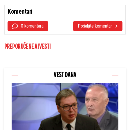
Komentari
0 komentara
Pošaljite komentar
PREPORUČENE AI VESTI
VEST DANA