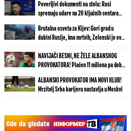
Poverljivi dokumenti na stolu: Rusi
spremaju udare na 20 ključnih centara
moći u Ukrajini!
Brutalna osveta za Kijev: Gori grad u
dubini Rusije, ima mrtvih, Zelenski je ovo
najavio (VIDEO)
NAVIJAČI BESNI, NE ŽELE ALBANSKOG
PROVOKATORA! Plaćen 11 miliona pa dobio
brutalnu poruku
ALBANSKI PROVOKATOR IMA NOVI KLUB!
Mrzitelj Srba karijeru nastavlja u Moskvi