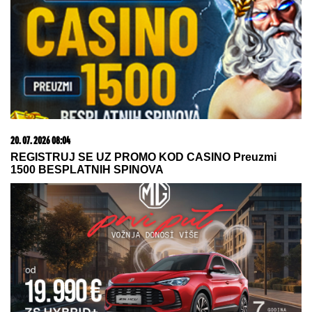
Većina građana izgubi novac pre nego što stigne na
letovanje - ovih 7 troškova skoro niko ne planira
09. 07. 2026 09:20
Komfor po meri klijenata: nova linija paketa ALTA
banke