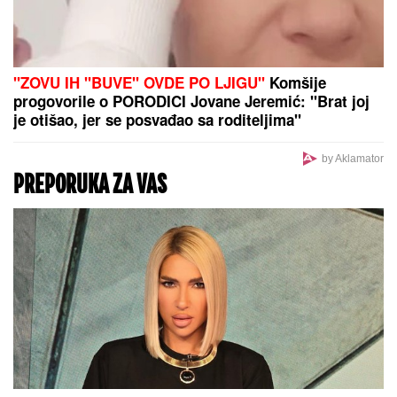
Tuga: Preminuo legendarni Marjan Kulundžić,
nekadašnji šampion Jugoslavije