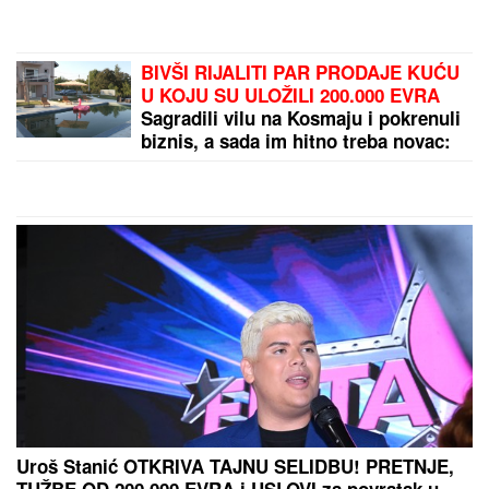
situacije u Deliblatskoj peščari: "SVI
SU EVAKUISANI", otkrio koje
informacije ima
RAZVELA SE OD KOLEGE I
PROCVETALA
Pevačica u vrtoglavim
štiklama i haljini pripijenoj uz telo
pokazala figuru nakon dva porođaj
(Foto)