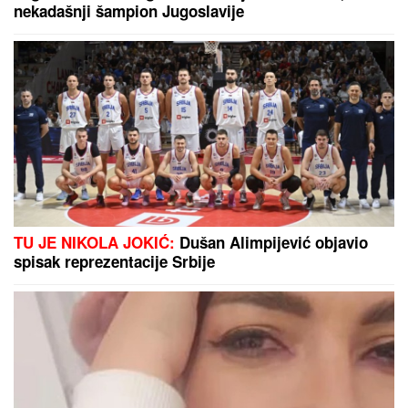
"UZNEMIREN SAM, BRAT MI JE OKRUŽEN
POŽARIMA"
Darko Tanasijević očajan zbog loše
situacije u Deliblatskoj peščari: "SVI SU
EVAKUISANI", otkrio koje informacije ima
Novi preokret u slučaju Lunija
Vokera, gde je tu Partizan?