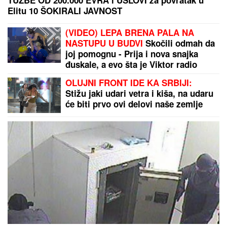
(FOTO) GORI KOMO!
Devojka Bake Praseta zapalila
društvene mreže: Milena objavila vrele fotke iz
Italije, bujni dekolte u prvom planu
Došao da fotografiše venčanje, a
onda je ugledao mladu i doživeo
ŠOK ŽIVOTA - odmah odbio da slika!
Kada je saznao KO JE ONA, nastao
je opšti HAOS
BIVŠI RIJALITI PAR PRODAJE KUĆU
U KOJU SU ULOŽILI 200.000 EVRA
Sagradili vilu na Kosmaju i pokrenuli
biznis, a sada im hitno treba novac:
"To je razlog prodaje"