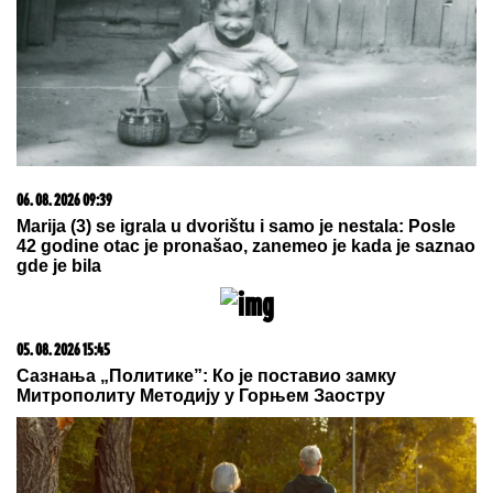
REGISTRUJ SE UZ PROMO KOD CASINO Preuzmi
1500 BESPLATNIH SPINOVA
03. 08. 2026 13:23
Hibrid broj 1 koji osvaja Evropu, sada po specijalnoj
akcijskoj ceni od 19.990€ do 31.8.