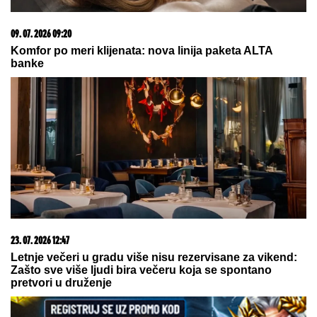
05. 08. 2026 06:45
Šta dete nasleđuje od oca, a šta od majke? Sve što
treba da znate o genetici
06. 08. 2026 13:34
Вучевић: Ђилас је свестан да је пред политичким
бродоломом
15. 07. 2026 07:44