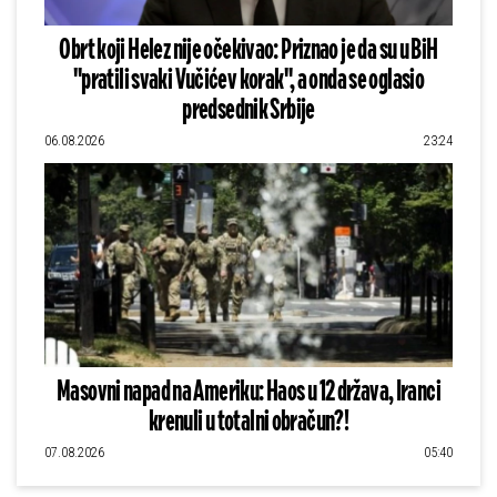
Obrt koji Helez nije očekivao: Priznao je da su u BiH
"pratili svaki Vučićev korak", a onda se oglasio
predsednik Srbije
06.08.2026
23:24
Masovni napad na Ameriku: Haos u 12 država, Iranci
krenuli u totalni obračun?!
07.08.2026
05:40