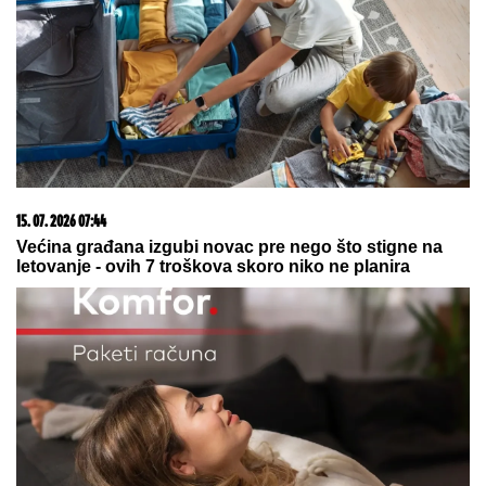
07. 08. 2026 06:09
"Samo naši mogu takvu seljanu da naprave" Prizor iz
grčkog letovališta razbesneo Srbe