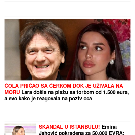
pa se odselio iz Srbije
by Aklamator
PREPORUKA ZA VAS
OGLASILA SE TANJA SAVIĆ NAKON ŠTO JE BRŽE-
BOLJE PREKINULA KONCERT
"Meni to mnogo
znači", čim je shvatila da situacija IZMIČE
KONTROLI morala da reaguje