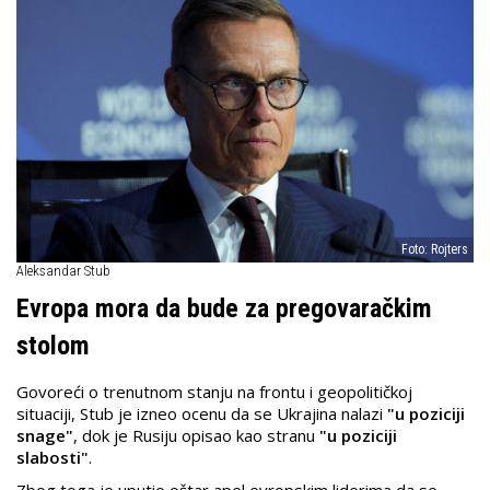
Foto: Rojters
Aleksandar Stub
Evropa mora da bude za pregovaračkim
stolom
Govoreći o trenutnom stanju na frontu i geopolitičkoj
situaciji, Stub je izneo ocenu da se Ukrajina nalazi
"u poziciji
snage"
, dok je Rusiju opisao kao stranu
"u poziciji
slabosti"
.