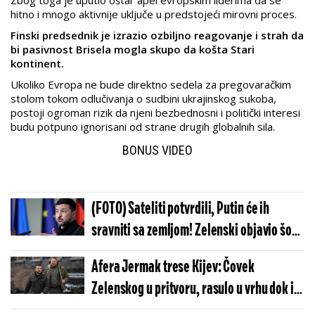
Zbog toga je uputio oštar apel evropskim liderima da se
hitno i mnogo aktivnije uključe u predstojeći mirovni proces.
Finski predsednik je izrazio ozbiljno reagovanje i strah da
bi pasivnost Brisela mogla skupo da košta Stari
kontinent.
Ukoliko Evropa ne bude direktno sedela za pregovaračkim
stolom tokom odlučivanja o sudbini ukrajinskog sukoba,
postoji ogroman rizik da njeni bezbednosni i politički interesi
budu potpuno ignorisani od strane drugih globalnih sila.
BONUS VIDEO
(FOTO) Sateliti potvrdili, Putin će ih
sravniti sa zemljom! Zelenski objavio šok
snimke: Spremaju se dugo
Afera Jermak trese Kijev: Čovek
Zelenskog u pritvoru, rasulo u vrhu dok im
Rusija razara zemlju