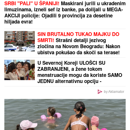
Uroš Stanić OTKRIVA TAJNU SELIDBU! PRETNJE,
TUŽBE OD 200.000 EVRA i USLOVI za povratak u
Elitu 10 ŠOKIRALI JAVNOST
(VIDEO) LEPA BRENA PALA NA
NASTUPU U BUDVI
Skočili odmah da
joj pomognu - Prija i nova snajka
đuskale, a evo šta je Viktor radio
cele noći
OLUJNI FRONT IDE KA SRBIJI:
Stižu jaki udari vetra i kiša, na udaru
će biti prvo ovi delovi naše zemlje