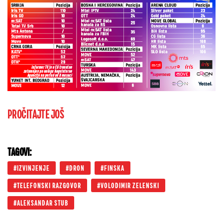
PROČITAJTE JOŠ
TAGOVI:
IZVINJENJE
DRON
FINSKA
TELEFONSKI RAZGOVOR
VOLODIMIR ZELENSKI
ALEKSANDAR STUB