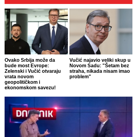
Ovako Srbija može da
Vučić najavio veliki skup u
bude most Evrope:
Novom Sadu: "Šetam bez
Zelenski i Vučić otvaraju
straha, nikada nisam imao
vrata novom
problem"
geopolitičkom i
ekonomskom savezu!