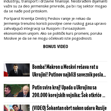
industriju, transport i državne finansije. Neobrađeni dijamanti
važni su za deo jermenske privrede, pa bi i taj sektor mogao
da se nađe pod pritiskom.
Portparol Kremlja Dmitrij Peskov ranije je rekao da
Jermenija trenutno koristi povoljne cene ruskog gasa upravo
zahvaljujući integraciji sa Rusijom i Evroazijskom
ekonomskom unijom. Ako se politički kurs promeni, poruka
Moskve je da se ne mogu očekivati iste pogodnosti.
BONUS VIDEO
Bomba! Makron u Moskvi rešava rat u
Ukrajini! Putinov najbliži saveznik poslao
neočekivanu poruku Francuzu
Putin svira kraj! Upada u Ukrajinu sa
200.000 korejskih vojnika: Šok otkriće u
emisiji Aleksa Džonsa: Dva grada će
(VIDEO) Šokantan obrt nakon udara Rusije
sravniti sa zemljom, a onda....