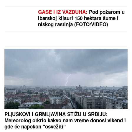
KONKURENCIJA - Leonor i Sofija
blistale u prelepim letnjim haljinama
PODIGNUTA OPTUŽNICA PROTIV
MAJKE (50) I SINA (20)
Planirali
ubistvo Luke Bojovića?! Nađen
arsenal oružja, otkriven i PAKLENI
PLAN koji su skovali
MILICA NAMAMILA PEKARA (73) ZBOG INTIMNIH