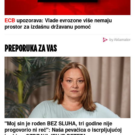
DRAGAN STANKOVIĆ DAO OGROMAN NOVAC ZA
GALA PROSLAVU
Evo koja cifra je u pitanju - sve
prštalo od luksuza
PRETUKAO MAJKU NA SMRT, PA POKUŠAO