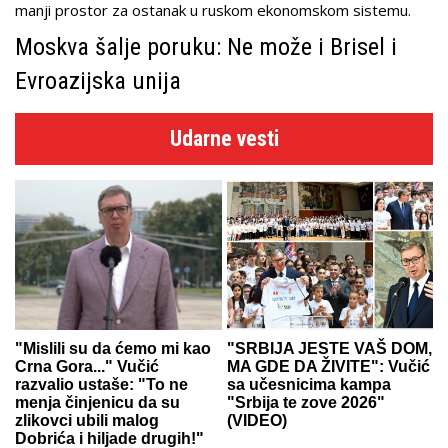
manji prostor za ostanak u ruskom ekonomskom sistemu.
Moskva šalje poruku: Ne može i Brisel i
Evroazijska unija
Udarne vesti
"Mislili su da ćemo mi kao
"SRBIJA JESTE VAŠ DOM,
Crna Gora..." Vučić
MA GDE DA ŽIVITE": Vučić
razvalio ustaše: "To ne
sa učesnicima kampa
menja činjenicu da su
"Srbija te zove 2026"
zlikovci ubili malog
(VIDEO)
Dobrića i hiljade drugih!"