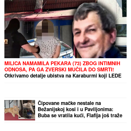
PREPORUKA ZA VAS
(VIDEO) LEPA BRENA PALA NA NASTUPU U BUDVI
Skočili odmah da joj pomognu - Prija i nova snajka
đuskale, a evo šta je Viktor radio cele noći
Kraljica Leticija na Majorki održala
novu lekciju iz stila, ali su joj ĆERKE
ovog puta bile OPASNA