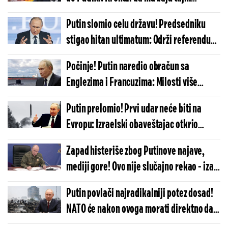
izveštaj, a onda - šok
Putin slomio celu državu! Predsedniku
stigao hitan ultimatum: Održi referendum
i odluči, u suprotnom...
Počinje! Putin naredio obračun sa
Englezima i Francuzima: Milosti više
nema, Moskva ide do samog kraja
Putin prelomio! Prvi udar neće biti na
Evropu: Izraelski obaveštajac otkrio
neočekivanu metu po kojoj će Rusija
Zapad histeriše zbog Putinove najave,
raspaliti
mediji gore! Ovo nije slučajno rekao - iza
reči se se krije zloslutna poruka
Putin povlači najradikalniji potez dosad!
NATO će nakon ovoga morati direktno da
napadne Moskvu? Obaveštajac zatresao