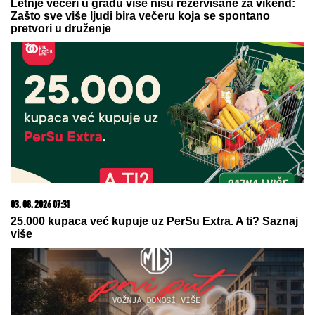
letovanje - ovih 7 troškova skoro niko ne planira
05. 08. 2026 15:45
Сазнања „Политике”: Ко је поставио замку
Митрополиту Методију у Горњем Заостру
06. 08. 2026 20:55
GOTOVO JE! Miljenik "grobara" objavio kraj