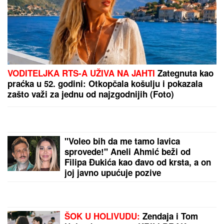
"Moj sin je rođen BEZ SLUHA, tri godine nije
progovorio ni reč": Naša pevačica o iscrpljujućoj
borbi za OZDRAVLJENJE DETETA
Policija upala u kuću SLAVNOM
BLOGERU: Samopovređivao se DO
KRVI u prenosu uživo