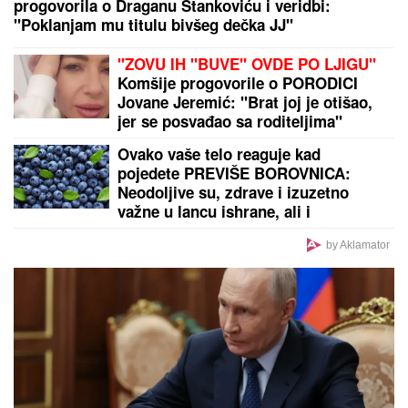
OGLASILA SE TANJA SAVIĆ NAKON ŠTO JE BRŽE-
BOLJE PREKINULA KONCERT
"Meni to mnogo
znači", čim je shvatila da situacija IZMIČE
KONTROLI morala da reaguje
Došao da fotografiše venčanje, a
onda je ugledao mladu i doživeo
ŠOK ŽIVOTA - odmah odbio da slika!
Kada je saznao KO JE ONA, nastao
je opšti HAOS
BIVŠI RIJALITI PAR PRODAJE KUĆU
U KOJU SU ULOŽILI 200.000 EVRA
Sagradili vilu na Kosmaju i pokrenuli
biznis, a sada im hitno treba novac:
"To je razlog prodaje"