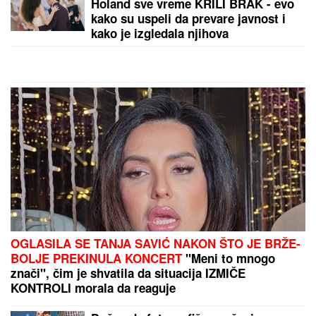
ČOLA PRIČAO SA ĆERKOM DOK JE
UŽIVALA NA MORU
Lara došla na
plažu sa torbom od 1.500 eura, a evo
kako je reagovala na poziv oca
VODITELJKA RTS-A UŽIVA NA JAHTI
Zategnuta kao
praćka u 52. godini: Otkopčala košulju i pokazala
zašto važi za jednu od najzgodnijih (Foto)