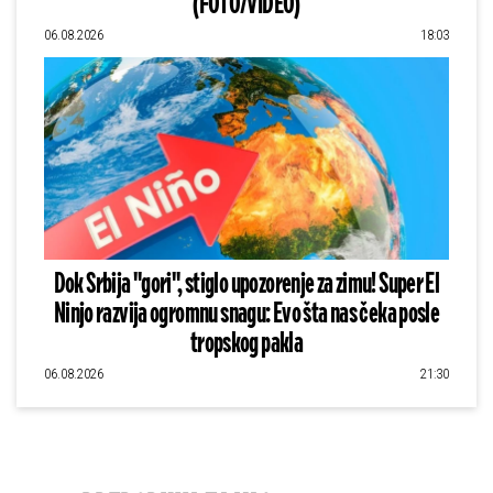
(FOTO/VIDEO)
06.08.2026
18:03
Dok Srbija "gori", stiglo upozorenje za zimu! Super El
Ninjo razvija ogromnu snagu: Evo šta nas čeka posle
tropskog pakla
06.08.2026
21:30