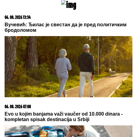
važne u lancu ishrane, ali i
superhrana IMA SVOJE MANE
by Aklamator
06. 08. 2026 23:02
Operacija "pod lažnom zastavom"? Rusija navodno
planira napade lažnim ukrajinskim dronovima na
članice NATO-a!