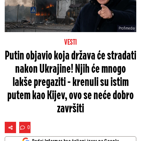
Profimedia
VESTI
Putin objavio koja država će stradati
nakon Ukrajine! Njih će mnogo
lakše pregaziti - krenuli su istim
putem kao Kijev, ovo se neće dobro
završiti
0