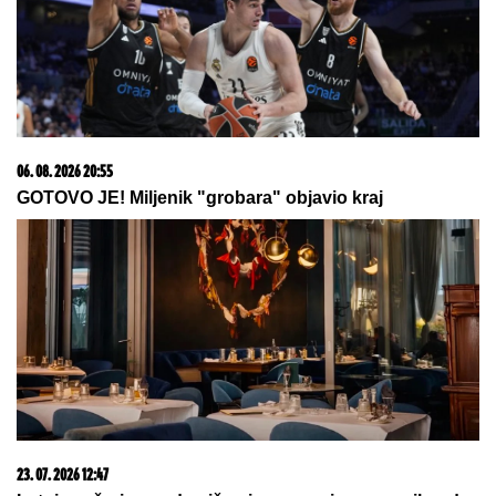
06. 08. 2026 07:08
Evo u kojim banjama važi vaučer od 10.000 dinara -
kompletan spisak destinacija u Srbiji
15. 07. 2026 07:44
Većina građana izgubi novac pre nego što stigne na