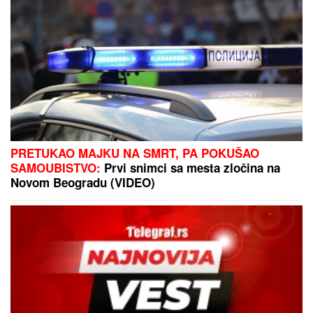
PLjUSKOVI I GRMLjAVINA STIŽU U SRBIJU:
Meteorolog otkrio kakvo nam vreme donosi vikend i
gde će napokon "osvežiti"
Uhapšeni tinejdžeri zbog pucnjave
na Konzulat SAD u Torontu: Policija
sumnja na mrežu plaćenih napada!