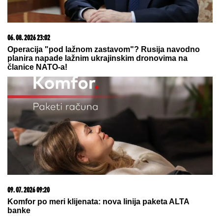
"DEVOJKA JE RADNICA U NJEGOVOJ FIRMI, PRAVI
BUREKE"
Jovana Jeremić neće više da ćuti,
progovorila o Draganu Stankoviću i veridbi:
"Poklanjam mu titulu bivšeg dečka JJ"
"ZOVU IH "BUVE" OVDE PO LJIGU"
Komšije progovorile o PORODICI
Jovane Jeremić: "Brat joj je otišao,
jer se posvađao sa roditeljima"
Ovako vaše telo reaguje kad
pojedete PREVIŠE BOROVNICA:
Neodoljive su, zdrave i izuzetno