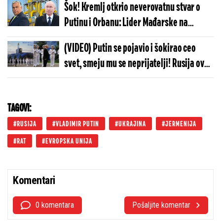
Šok! Kremlj otkrio neverovatnu stvar o
planetu
Putinu i Orbanu: Lider Mađarske na
sastanku uradio nešto veoma
(VIDEO) Putin se pojavio i šokirao ceo
neočekivano
svet, smeju mu se neprijatelji! Rusija ovo
u istoriji nije doživela, došla voda do
poda...
TAGOVI:
RUSIJA
VLADIMIR PUTIN
UKRAJINA
JERMENIJA
RAT
EVROPSKA UNIJA
Komentari
0 komentara
Pošaljite komentar