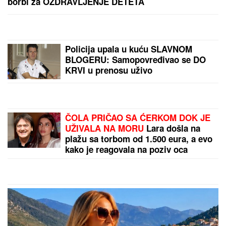
SAMOUBISTVO:
Prvi snimci sa mesta zločina na
Novom Beogradu (VIDEO)
ECB
upozorava: Vlade evrozone više nemaju
prostor za izdašnu državanu pomoć
by Aklamator
PREPORUKA ZA VAS