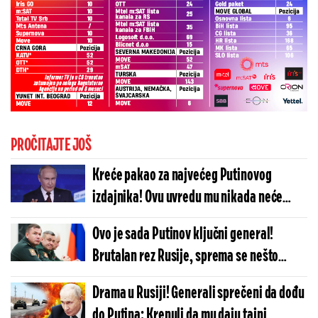
PROČITAJTE JOŠ
Kreće pakao za najvećeg Putinovog
izdajnika! Ovu uvredu mu nikada neće
oprostiti: Ceo Kremlj je u stanju šoka
Ovo je sada Putinov ključni general!
Brutalan rez Rusije, sprema se nešto
krupno u Ukrajini?
Drama u Rusiji! Generali sprečeni da dođu
do Putina: Krenuli da mu daju tajni