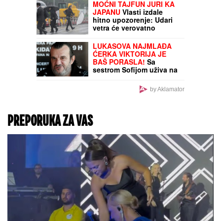
otkrio koje pločice traju
najduže i najlakše se
održavaju
LEPA BRENA SE SRUŠILA
USRED NASTUPA,
PEVAČICI HITNO
UKAZANA POMOĆ!
Momentalno prekinut
program, snimak završio
na internetu!