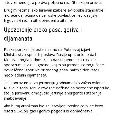
istovremeno igra po dva potpuno različita skupa pravila.
Drugim rečima, ako Jerevan izabere evropske standarde,
moraće da računa da će ruske povlastice i evroazijski
trgovinski režim biti dovedeni u pitanje.
Upozorenje preko gasa, goriva i
dijamanata
Ruska poruka nije ostala samo na Putinovoj izjavi.
Ministarstvo spoljnih poslova Rusije upozorilo je da bi
Moskva mogla jednostrano da suspenduje ili raskine
sporazum iz 2013. godine, kojim su Jermeniji omogućene
povlašćene isporuke prirodnog gasa, naftnih derivata i
neobrađenih dijamanata.
Taj sporazum je za Jermeniju godinama bio važan oslonac.
Rusija je tada ukinula izvozne dažbine na određene isporuke,
što je Jerevanu omogućilo jeftinije energente i stabilnije
snabdevanje.
Ako bi taj aranžman bio zaustavljen, posledice bi se brzo
osetile. Skuplji gas i gorivo pogodili bi domaćinstva,