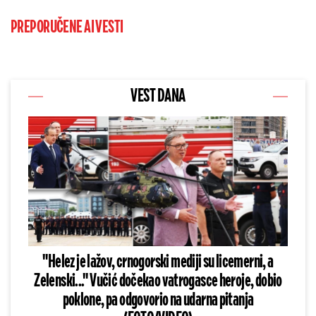
PREPORUČENE AI VESTI
VEST DANA
"Helez je lažov, crnogorski mediji su licemerni, a
Zelenski..." Vučić dočekao vatrogasce heroje, dobio
poklone, pa odgovorio na udarna pitanja