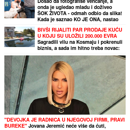
"Voleo bih da me tamo lavica
sprovede!" Aneli Ahmić beži od
Filipa Đukića kao đavo od krsta, a on
joj javno upućuje pozive
ŠOK U HOLIVUDU:
Zendaja i Tom
Holand sve vreme KRILI BRAK - evo
kako su uspeli da prevare javnost i
kako je izgledala njihova
GLAMUROZNA SVADBA