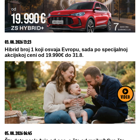
23. 07. 2026 12:47
Letnje večeri u gradu više nisu rezervisane za vikend:
Zašto sve više ljudi bira večeru koja se spontano
pretvori u druženje
VIDEO