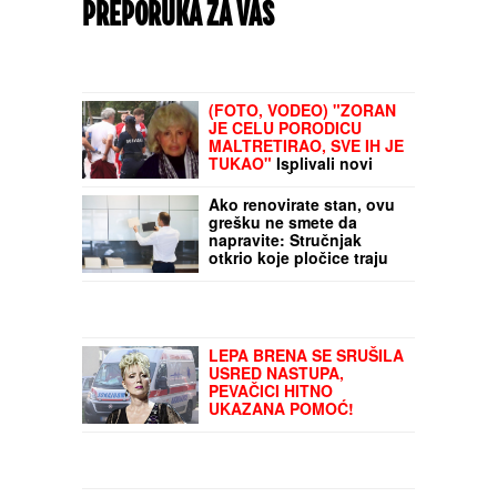
PREPORUKA ZA VAS
(FOTO, VODEO) "ZORAN
JE CELU PORODICU
MALTRETIRAO, SVE IH JE
TUKAO"
Isplivali novi
detalji o UŽASU na
Novom Beogradu: "Čuo
Ako renovirate stan, ovu
sam neku buku, jako
grešku ne smete da
udaranje!"
napravite: Stručnjak