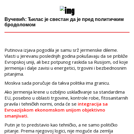
Вучевић: Ђилас је свестан да је пред политичким
бродоломом
Putinova izjava pogodila je samu srž jermenske dileme.
Vlasti u Jerevanu poslednjih godina pokušavaju da se približe
Evropskoj uniji, ali bez potpunog raskida sa Rusijom, od koje
Jermenija i dalje zavisi u energetici, trgovini i bezbednosnim
pitanjima.
Moskva sada poručuje da takva politika ima granicu.
Ako Jermenija krene u ozbiljno usklađivanje sa standardima
EU, posebno u oblasti trgovine, kontrole robe, fitosanitarnih
pravila i tehničkih normi, onda će se
integracija sa
Evroazijskom ekonomskom unijom objektivno
smanjivati.
Putin je to predstavio kao tehničko, a ne samo političko
pitanje. Prema njegovoj logici, nije moguće da zemlja