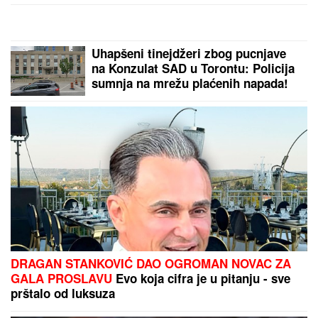
ODNOSA, PA GA ZVERSKI MUČILA DO SMRTI!
Otkrivamo detalje ubistva na Karaburmi koji LEDE
KRV: Izdahnuo u najgorim mukama dok su ga
osumnjičeni pljačkali
Čipovane mačke nestale na
Bežanijskoj kosi i u Paviljonima:
Buba se vratila kući, Flafija još traže
GASE I IZ VAZDUHA:
Pod požarom u
Ibarskoj klisuri 150 hektara šume i
niskog rastinja (FOTO/VIDEO)