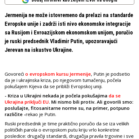
Dodaj Informer kao željeni izvor na Googlu
Jermenija ne može istovremeno da prelazi na standarde
Evropske unije i zadrži isti nivo ekonomske integracije
sa Rusijom i Evroazijskom ekonomskom unijom, poručio
je ruski predsednik Vladimir Putin, upozoravajući
Jerevan na iskustvo Ukrajine.
Govoreći
o evropskom kursu Jermenije
, Putin je podsetio
da je i ukrajinska kriza, po njegovom tumačenju, počela
pokušajem Kijeva da se približi Evropskoj uniji.
- Kriza u Ukrajini nekada je počela pokušajima
da se
Ukrajina priključi EU
. Mi nismo bili protiv. Ali govorili smo:
poslušajte, fitosanitarne norme su, na primer, potpuno
različite -
rekao je Putin.
Ruski predsednik je time praktično poručio da se iza velikih
političkih parola o evropskom putu kriju vrlo konkretne
posledice: drugačiji standardi, drugačija pravila trgovine i sve