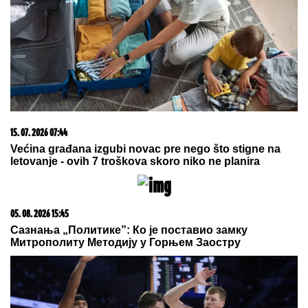
09. 07. 2026 09:20
Komfor po meri klijenata: nova linija paketa ALTA
banke
06. 08. 2026 13:34
Вучевић: Ђилас је свестан да је пред политичким
бродоломом