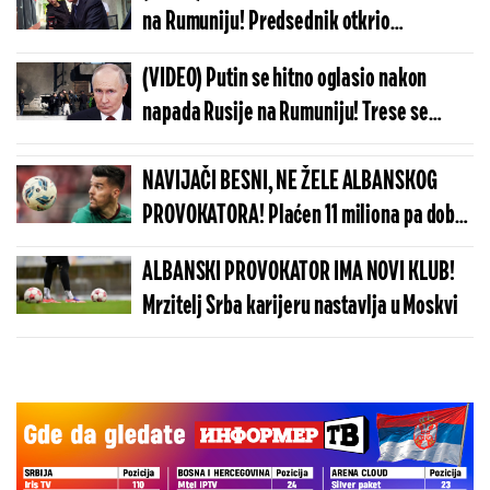
na Rumuniju! Predsednik otkrio
neverovatne detalje napada - ovako je sve
(VIDEO) Putin se hitno oglasio nakon
počelo...
napada Rusije na Rumuniju! Trese se
Evropa, imao je da poruči samo jedno
NAVIJAČI BESNI, NE ŽELE ALBANSKOG
PROVOKATORA! Plaćen 11 miliona pa dobio
brutalnu poruku
ALBANSKI PROVOKATOR IMA NOVI KLUB!
Mrzitelj Srba karijeru nastavlja u Moskvi