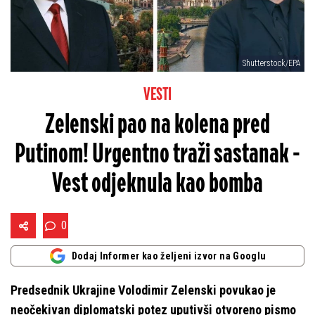
Shutterstock/EPA
VESTI
Zelenski pao na kolena pred
Putinom! Urgentno traži sastanak -
Vest odjeknula kao bomba
0
Dodaj Informer kao željeni izvor na Googlu
Predsednik Ukrajine Volodimir Zelenski povukao je
neočekivan diplomatski potez uputivši otvoreno pismo