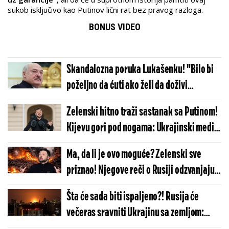
sukob isključivo kao Putinov lični rat bez pravog razloga.
BONUS VIDEO
Skandalozna poruka Lukašenku! "Bilo bi
poželjno da ćuti ako želi da doživi
penziju.." Znate li odakle je došla?
Zelenski hitno traži sastanak sa Putinom!
Kijevu gori pod nogama: Ukrajinski mediji
bruje o njihovom susretu
Ma, da li je ovo moguće? Zelenski sve
priznao! Njegove reči o Rusiji odzvanjaju
Evropom, niko se ovome nije nadao
Šta će sada biti ispaljeno?! Rusija će
večeras sravniti Ukrajinu sa zemljom:
Upereno je nešto razorno