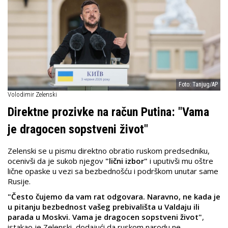
Foto: Tanjug/AP
Volodimir Zelenski
Direktne prozivke na račun Putina: "Vama
je dragocen sopstveni život"
Zelenski se u pismu direktno obratio ruskom predsedniku,
ocenivši da je sukob njegov
"lični izbor"
i uputivši mu oštre
lične opaske u vezi sa bezbednošću i podrškom unutar same
Rusije.
"Često čujemo da vam rat odgovara. Naravno, ne kada je
u pitanju bezbednost vašeg prebivališta u Valdaju ili
parada u Moskvi. Vama je dragocen sopstveni život"
,
istakao je Zelenski, dodajući da ruskom narodu ne