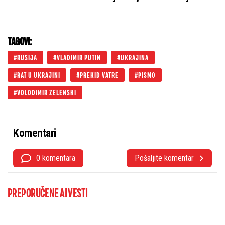
pakleni manevar protiv kojeg odbrana ne
postoji
TAGOVI:
RUSIJA
VLADIMIR PUTIN
UKRAJINA
RAT U UKRAJINI
PREKID VATRE
PISMO
VOLODIMIR ZELENSKI
Komentari
0 komentara
Pošaljite komentar
PREPORUČENE AI VESTI