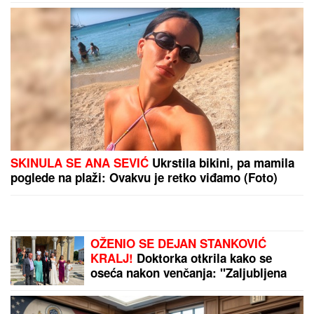
"TO MU JE MOJ POKLON ZA
SVADBU"
Jovana Jeremić brutalno o
Draganovoj veridbi, DETALJIMA
VENČANJA SA TIGROM, žestoko
preti:"Nisam ušla u pekaru da
pravim kiflice" (VIDEO)
PRIČALO SE DA SE RAZVODE
Ovako
se Đanijev sin i snaja ponašaju kad
ih niko ne gleda, Minja objavila