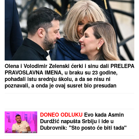
ovakve PRIJATELJE, pravi je srećnik
- reč IZDAJA u njihovom rečniku ne
postoji, a VERNOST im je doživotna
karakterna crta
JEDAN STAN, PODELJEN NA DVA
DELA:
Glumac kupio stan sa bivšom
ženom, sada će mu biti PRVA
KOMŠINICA - pokazali koliko su i
dalje bliski!