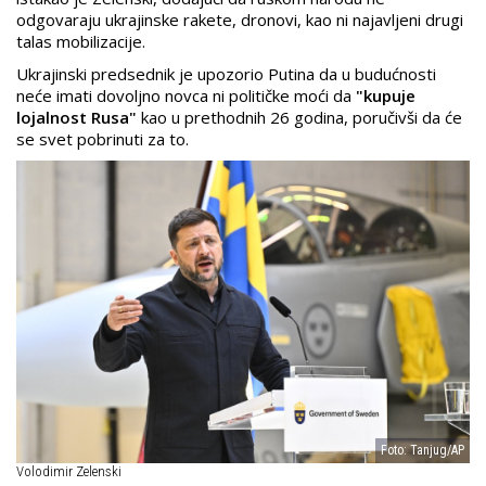
odgovaraju ukrajinske rakete, dronovi, kao ni najavljeni drugi
talas mobilizacije.
Ukrajinski predsednik je upozorio Putina da u budućnosti
neće imati dovoljno novca ni političke moći da
"kupuje
lojalnost Rusa"
kao u prethodnih 26 godina, poručivši da će
se svet pobrinuti za to.
Foto: Tanjug/AP
Volodimir Zelenski