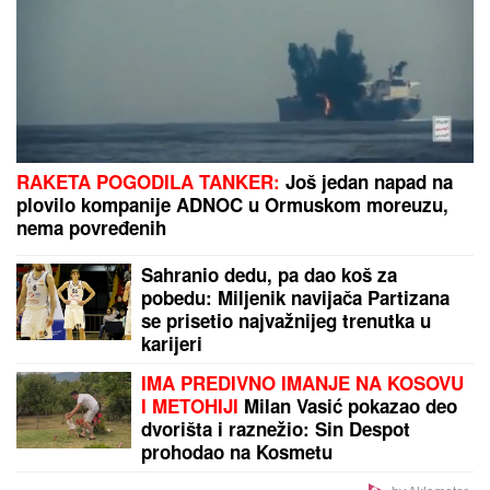
PILEĆA SUPA SA POVRĆEM I KNEDLAMA:
Domaća
i puna ukusa
"Zaslužili smo više" Trener Novog Pazara se oglasio
posle poraza od Zvezde
by Aklamator
PREPORUKA ZA VAS