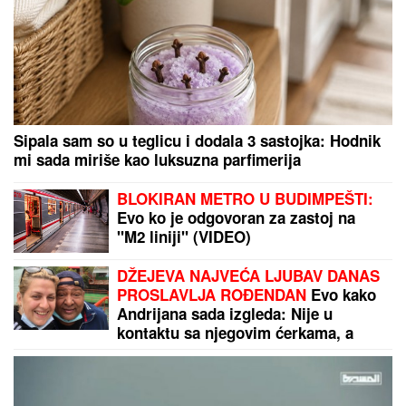
ZEMLjOTRES U VOJSCI SAD! Još jedan američki
general u Evropi HITNO SMENjEN – Pentagon
povukao drastičan potez usred tenzija!