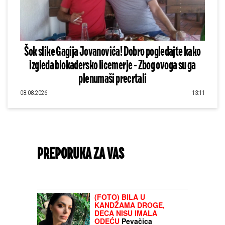
Šok slike Gagija Jovanovića! Dobro pogledajte kako
izgleda blokadersko licemerje - Zbog ovoga su ga
plenumaši precrtali
08.08.2026
13:11
PREPORUKA ZA VAS