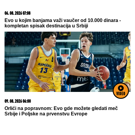
RAKETA POGODILA TANKER:
Još jedan napad na
plovilo kompanije ADNOC u Ormuskom moreuzu,
nema povređenih
Sahranio dedu, pa dao koš za
pobedu: Miljenik navijača Partizana
se prisetio najvažnijeg trenutka u
karijeri
VIDEO
IMA PREDIVNO IMANJE NA KOSOVU
I METOHIJI
Milan Vasić pokazao deo
dvorišta i raznežio: Sin Despot
prohodao na Kosmetu