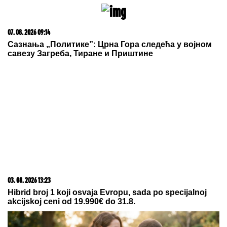
jednim potezom OČARALA SVE
JEDAN STAN, PODELJEN NA DVA
DELA:
Glumac kupio stan sa bivšom
ženom, sada će mu biti PRVA
KOMŠINICA - pokazali koliko su i
dalje bliski!
VELIKA TRAGEDIJA U RIO DE
ŽANEIRU: U
padu helikoptera
poginulo 4 ljudi