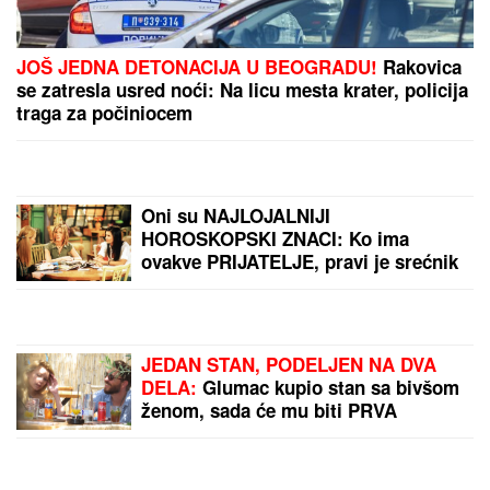
"ODUSTALI SMO OD VANTELESNE NAKON
NEUSPEŠNIH POKUŠAJA"
Voditeljka sa mužem
slavi 16 godina braka: "Dovoljni smo jedno drugom"