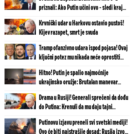
priznali: Ako Putin učini ovo - sledi kraj
sveta
Krvnički udar u Harkovu ostavio pustoš!
Kijev razapet, smrt je svuda
Tramp ofanzivno udara ispod pojasa! Ovaj
ključni potez mu nikada neće oprostiti
Putin
Hitno! Putin je spalio najmoćnije
ukrajinsko oružje: Brutalan manevar
Rusije - U Kijevu muk, Zelenski ne sme da
Drama u Rusiji! Generali sprečeni da dođu
progovori o ovome
do Putina: Krenuli da mu daju tajni
izveštaj, a onda - šok
Putinovu izjavu preneli svi svetski mediji!
Ovo će biti najstrašije dosad: Rusija izvodi