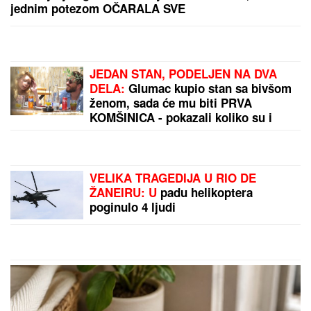
SKINULA SE ANA SEVIĆ
Ukrstila bikini, pa mamila
poglede na plaži: Ovakvu je retko viđamo (Foto)
OŽENIO SE DEJAN STANKOVIĆ
KRALJ!
Doktorka otkrila kako se
oseća nakon venčanja: "Zaljubljena
sam", tu su njegovi roditelji i sestra
(VIDEO)