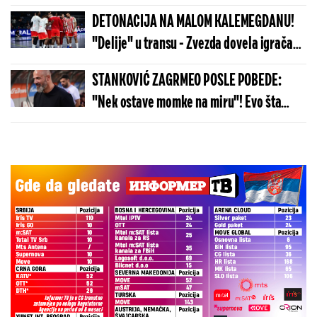
DETONACIJA NA MALOM KALEMEGDANU!
"Delije" u transu - Zvezda dovela igrača
Real Madrida!
STANKOVIĆ ZAGRMEO POSLE POBEDE:
"Nek ostave momke na miru"! Evo šta
kaže o isključenju golmana!