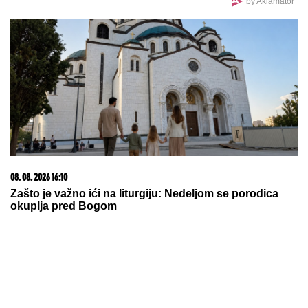
Olena i Volodimir Zelenski ćerki i sinu dali PRELEPA
PRAVOSLAVNA IMENA, u braku su 23 godine,
pohađali istu srednju školu, a da se nisu ni
poznavali, a onda je ovaj susret bio presudan
DONEO ODLUKU
Evo kada Asmin
Durdžić napušta Srbiju i ide u
Dubrovnik: "Sto posto će biti tada"