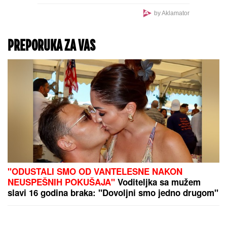
OGROMNE GUŽVE NA
GRANICAMA!
Na
ključnom prelazu ka
Hrvatskoj čeka se više od
TRI SATA: I na OVOM je
već pakleno