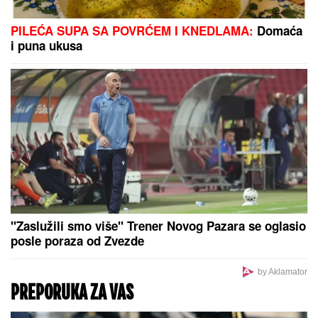
JOŠ JEDNA DETONACIJA U BEOGRADU!
Rakovica
se zatresla usred noći: Na licu mesta krater, policija
traga za počiniocem
Oni su NAJLOJALNIJI
HOROSKOPSKI ZNACI: Ko ima