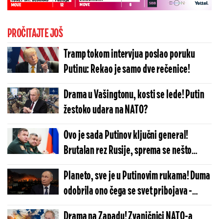
PROČITAJTE JOŠ
Tramp tokom intervjua poslao poruku
Putinu: Rekao je samo dve rečenice!
Drama u Vašingtonu, kosti se lede! Putin
žestoko udara na NATO?
Ovo je sada Putinov ključni general!
Brutalan rez Rusije, sprema se nešto
krupno u Ukrajini?
Planeto, sve je u Putinovim rukama! Duma
odobrila ono čega se svet pribojava -
otkucalo
Drama na Zapadu! Zvaničnici NATO-a