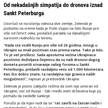
Od nekadašnjih simpatija do dronova iznad
Sankt Peterburga
Osvrćući se na istoriju odnosa dve zemlje, Zelenski je
podsetio na vreme kada je Putin stupio na čelo Rusije pre
više od četvrt veka, povlačeći paralelu sa današnjom
surovom realnošću na terenu.
"Kada ste vodili Rusiju pre više od 26 godina, mnogi u
Ukrajini su imali pozitivan stav prema vama. Tako je bilo.
To je već prošlost. Sada apsolutna većina Ukrajinaca
pozitivno doživljava činjenicu da su naši dronovi dugog
dometa posetili otvaranje vašeg foruma u Sankt
Peterburgu, prešavši razdaljinu veću od 1.000 kilometara.
Kao što dobro znate, ta razdaljina nije granica naših
mogućnosti"
, napisao je predsednik Ukrajine.
Zelenski je pismo zaključio rečima da svet nije umoran od
Ukrajine, već od Rusije - čak i među onim državama koje joj
pomažu da zaobiđe sankcije.
Poručio je da Kijev nudi da se
"rat završi na častan način i
uz garancije"
, ali da će u suprotnom istorija pamtiti ovaj