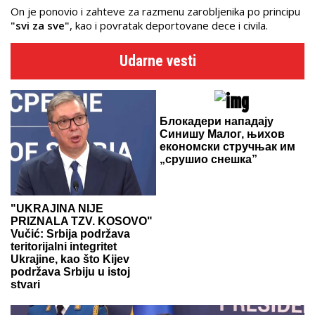
On je ponovio i zahteve za razmenu zarobljenika po principu
"svi za sve"
, kao i povratak deportovane dece i civila.
Udarne vesti
Блокадери нападају
Синишу Малог, њихов
економски стручњак им
„срушио снешка”
"UKRAJINA NIJE
PRIZNALA TZV. KOSOVO"
Vučić: Srbija podržava
teritorijalni integritet
Ukrajine, kao što Kijev
podržava Srbiju u istoj
stvari