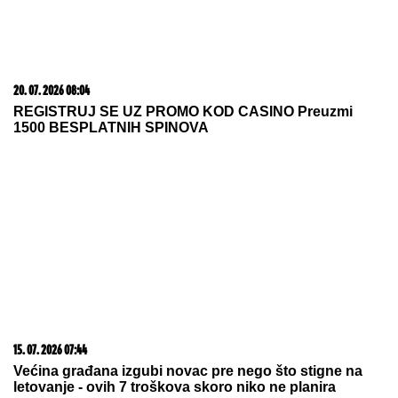
"TO MU JE MOJ POKLON ZA
SVADBU"
Jovana Jeremić brutalno o
Draganovoj veridbi, DETALJIMA
VENČANJA SA TIGROM, žestoko
preti:"Nisam ušla u pekaru da
pravim kiflice" (VIDEO)
(FOTO) SVI GLEDAJU U SARU JO!
Pevačica i
Aleksej Bjelogrlić ne skidaju osmeh sa lica, a ona