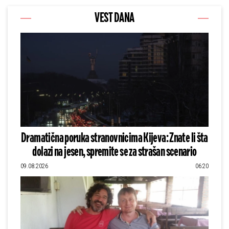
VEST DANA
Dramatična poruka stranovnicima Kijeva: Znate li šta
dolazi na jesen, spremite se za strašan scenario
09.08.2026
06:20