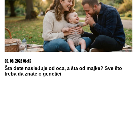
Sipala sam so u teglicu i dodala 3 sastojka: Hodnik
mi sada miriše kao luksuzna parfimerija
BLOKIRAN METRO U BUDIMPEŠTI:
Evo ko je odgovoran za zastoj na
"M2 liniji" (VIDEO)
DŽEJEVA NAJVEĆA LJUBAV DANAS
PROSLAVLJA ROĐENDAN
Evo kako
Andrijana sada izgleda: Nije u
kontaktu sa njegovim ćerkama, a
jedan detalj svi komentarišu