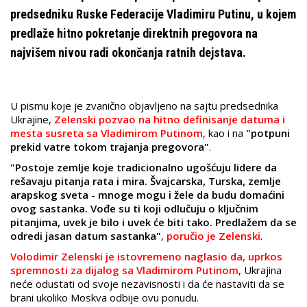
predsedniku Ruske Federacije Vladimiru Putinu, u kojem
predlaže hitno pokretanje direktnih pregovora na
najvišem nivou radi okončanja ratnih dejstava.
U pismu koje je zvanično objavljeno na sajtu predsednika
Ukrajine,
Zelenski pozvao na hitno definisanje datuma i
mesta susreta sa Vladimirom Putinom
, kao i na
"potpuni
prekid vatre tokom trajanja pregovora"
.
"Postoje zemlje koje tradicionalno ugošćuju lidere da
rešavaju pitanja rata i mira. Švajcarska, Turska, zemlje
arapskog sveta - mnoge mogu i žele da budu domaćini
ovog sastanka. Vođe su ti koji odlučuju o ključnim
pitanjima, uvek je bilo i uvek će biti tako. Predlažem da se
odredi jasan datum sastanka"
,
poručio je Zelenski
.
Volodimir Zelenski je istovremeno naglasio da, uprkos
spremnosti za dijalog sa Vladimirom Putinom
, Ukrajina
neće odustati od svoje nezavisnosti i da će nastaviti da se
brani ukoliko Moskva odbije ovu ponudu.