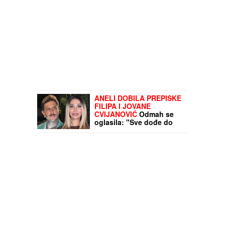
ANELI DOBILA PREPISKE
FILIPA I JOVANE
CVIJANOVIĆ
Odmah se
oglasila: "Sve dođe do
mene", evo da li je
kontaktirala Đukića