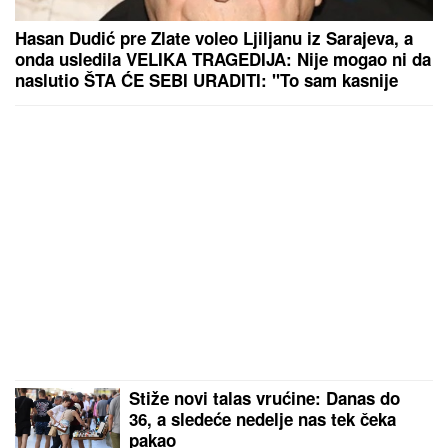
Hasan Dudić pre Zlate voleo Ljiljanu iz Sarajeva, a
onda usledila VELIKA TRAGEDIJA: Nije mogao ni da
naslutio ŠTA ĆE SEBI URADITI: "To sam kasnije
saznao"
Stiže novi talas vrućine: Danas do
36, a sledeće nedelje nas tek čeka
pakao