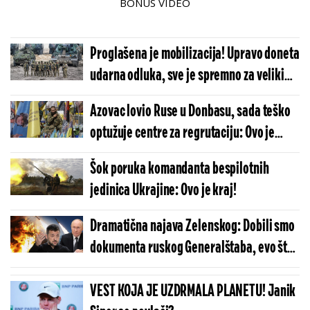
BONUS VIDEO
Proglašena je mobilizacija! Upravo doneta
udarna odluka, sve je spremno za veliki
ratni sukob
Azovac lovio Ruse u Donbasu, sada teško
optužuje centre za regrutaciju: Ovo je
veleizdaja
Šok poruka komandanta bespilotnih
jedinica Ukrajine: Ovo je kraj!
Dramatična najava Zelenskog: Dobili smo
dokumenta ruskog Generalštaba, evo šta
planiraju!
VEST KOJA JE UZDRMALA PLANETU! Janik