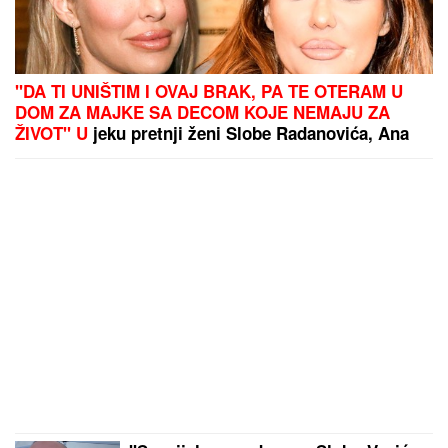
"DA TI UNIŠTIM I OVAJ BRAK, PA TE OTERAM U
DOM ZA MAJKE SA DECOM KOJE NEMAJU ZA
ŽIVOT" U
jeku pretnji ženi Slobe Radanovića, Ana
Nikolić se oglasila: "Ne govori ništa!"