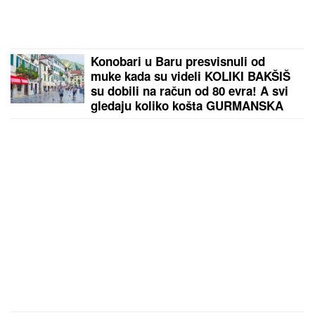
Konobari u Baru presvisnuli od
muke kada su videli KOLIKI BAKŠIŠ
su dobili na račun od 80 evra! A svi
gledaju koliko košta GURMANSKA
PLJESKAVICA - i evo kako
komentarišu NAPOJNICU