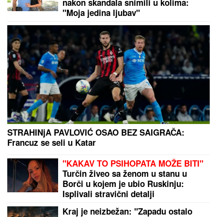
nakon skandala snimili u kolima:
"Moja jedina ljubav"
STRAHINjA PAVLOVIĆ OSAO BEZ SAIGRAČA:
Francuz se seli u Katar
"KAKAV TO PSIHOPATA MOŽE BITI"
Turčin živeo sa ženom u stanu u
Borči u kojem je ubio Ruskinju:
Isplivali stravični detalji
Kraj je neizbežan: "Zapadu ostalo