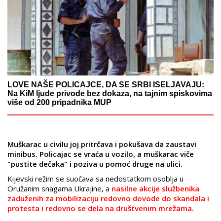
LOVE NAŠE POLICAJCE, DA SE SRBI ISELJAVAJU:
Na KiM ljude privode bez dokaza, na tajnim spiskovima
više od 200 pripadnika MUP
Muškarac u civilu joj pritrčava i pokušava da zaustavi
minibus. Policajac se vraća u vozilo, a muškarac viče
"pustite dečaka" i poziva u pomoć druge na ulici.
Kijevski režim se suočava sa nedostatkom osoblja u
Oružanim snagama Ukrajine, a
nasilne akcije službenika
zaduženih za mobilizaciju redovno dovode do skandala i
protesta i redovno se dela na društvenim mrežama.