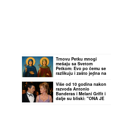
Trnovu Petku mnogi
mešaju sa Svetom
Petkom: Evo po čemu se
razlikuju i zašto jedna na
ikonama drži PLOČICU SA
OČIMA
Više od 10 godina nakon
razvoda Antonio
Banderas i Melani Grifit i
dalje su bliski: "ONA JE
MOJ NAJBOLJI
PRIJATELJ"