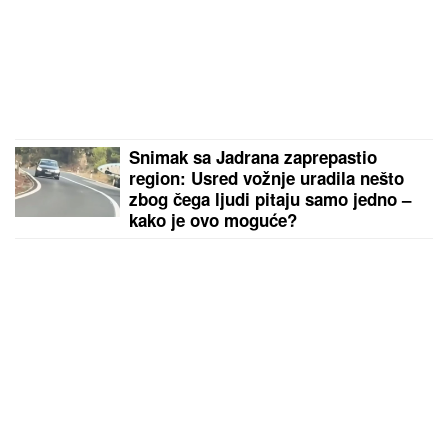
Snimak sa Jadrana zaprepastio
region: Usred vožnje uradila nešto
zbog čega ljudi pitaju samo jedno –
kako je ovo moguće?