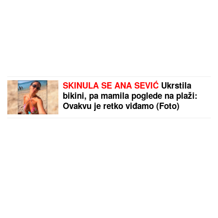
SKINULA SE ANA SEVIĆ
Ukrstila
bikini, pa mamila poglede na plaži:
Ovakvu je retko viđamo (Foto)