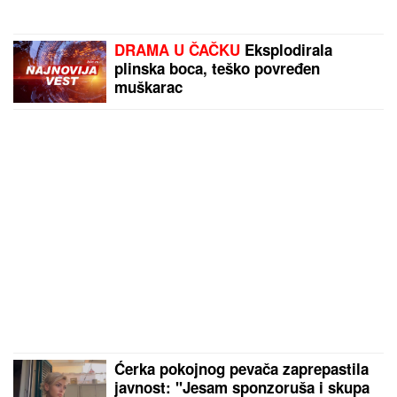
DRAMA U ČAČKU
Eksplodirala
plinska boca, teško povređen
muškarac
Ćerka pokojnog pevača zaprepastila
javnost: "Jesam sponzoruša i skupa