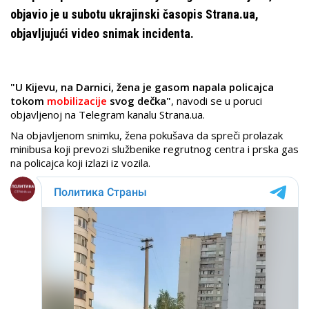
objavio je u subotu ukrajinski časopis Strana.ua,
objavljujući video snimak incidenta.
"U Kijevu, na Darnici, žena je gasom napala policajca
tokom
mobilizacije
svog dečka"
, navodi se u poruci
objavljenoj na Telegram kanalu Strana.ua.
Na objavljenom snimku, žena pokušava da spreči prolazak
minibusa koji prevozi službenike regrutnog centra i prska gas
na policajca koji izlazi iz vozila.