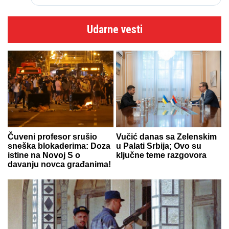
Udarne vesti
Čuveni profesor srušio
Vučić danas sa Zelenskim
sneška blokaderima: Doza
u Palati Srbija; Ovo su
istine na Novoj S o
ključne teme razgovora
davanju novca građanima!