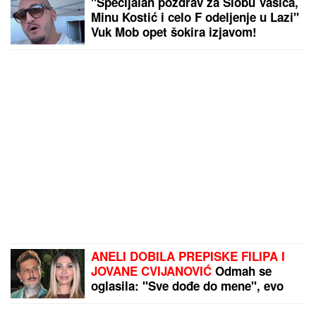
"Specijalan pozdrav za Slobu Vasića,
Minu Kostić i celo F odeljenje u Lazi"
Vuk Mob opet šokira izjavom!
ANELI DOBILA PREPISKE FILIPA I
JOVANE CVIJANOVIĆ
Odmah se
oglasila: "Sve dođe do mene", evo
da li je kontaktirala Đukića