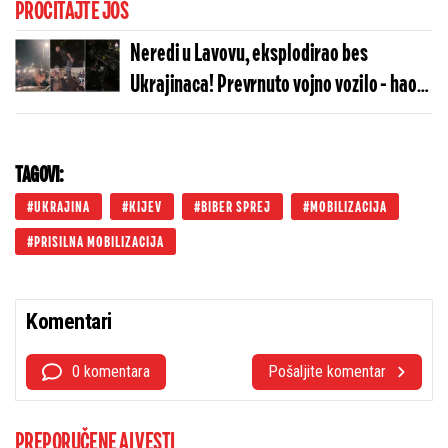
PROČITAJTE JOŠ
Neredi u Lavovu, eksplodirao bes
Ukrajinaca! Prevrnuto vojno vozilo - haos
zbog momka od 20 godina! (VIDEO)
TAGOVI:
UKRAJINA
KIJEV
BIBER SPREJ
MOBILIZACIJA
PRISILNA MOBILIZACIJA
Komentari
0 komentara
Pošaljite komentar
PREPORUČENE AI VESTI