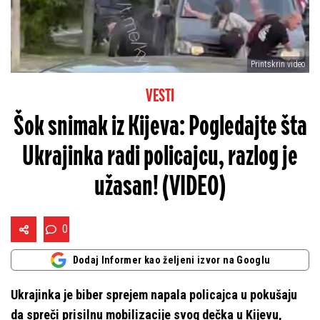
Printskrin video
VESTI
Šok snimak iz Kijeva: Pogledajte šta
Ukrajinka radi policajcu, razlog je
užasan! (VIDEO)
0
Dodaj Informer kao željeni izvor na Googlu
Ukrajinka je biber sprejem napala policajca u pokušaju
da spreči prisilnu mobilizacije svog dečka u Kijevu,