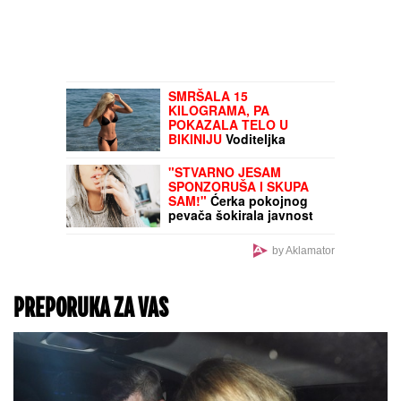
SMRŠALA 15
KILOGRAMA, PA
POKAZALA TELO U
BIKINIJU
Voditeljka
nakon porođaja ima telo
za medalju: Obavlja
"STVARNO JESAM
seoske poslove, a kada
SPONZORUŠA I SKUPA
se skine muškarcima
SAM!"
Ćerka pokojnog
padnu vilice
pevača šokirala javnost
priznanjem, pa otkrila šta
ZAHTEVA od muškaraca
by Aklamator
PREPORUKA ZA VAS