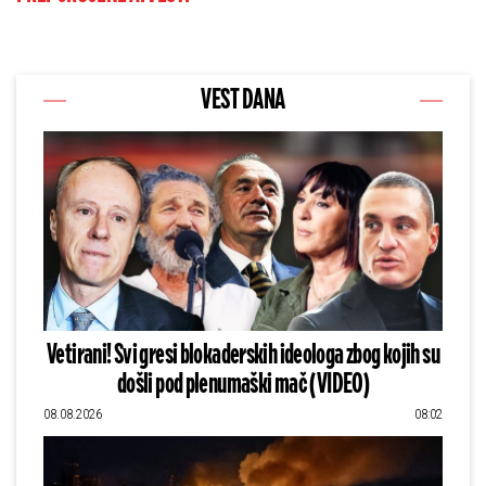
VEST DANA
Vetirani! Svi gresi blokaderskih ideologa zbog kojih su
došli pod plenumaški mač (VIDEO)
08.08.2026
08:02