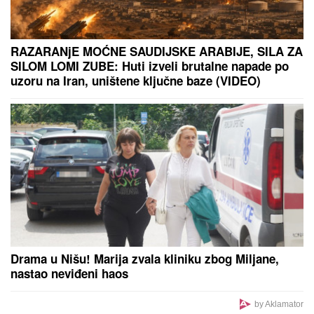
RAZARANjE MOĆNE SAUDIJSKE ARABIJE, SILA ZA
SILOM LOMI ZUBE: Huti izveli brutalne napade po
uzoru na Iran, uništene ključne baze (VIDEO)
Drama u Nišu! Marija zvala kliniku zbog Miljane,
nastao neviđeni haos
by Aklamator