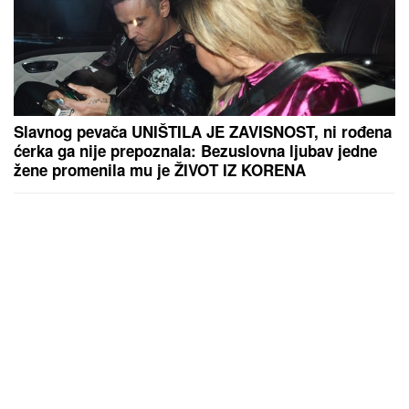
Slavnog pevača UNIŠTILA JE ZAVISNOST, ni rođena
ćerka ga nije prepoznala: Bezuslovna ljubav jedne
žene promenila mu je ŽIVOT IZ KORENA