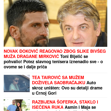
NOVAK ĐOKOVIĆ REAGOVAO ZBOG SLIKE BIVŠEG
MUŽA DRAGANE MIRKOVIĆ
Toni Bijelić se
pohvalio! Potez slavnog tenisera iznenadio sve - o
ovome se i dalje priča
TEA TAIROVIĆ SA MUŽEM
DOŽIVELA SAOBRAĆAJKU
Auto
skroz uništen: Ovo su detalji drame
u Crnoj Gori
RAZBIJENA ŠOFERKA, STAKLO I
ISEČENA RUKA
Asmin i Maja se