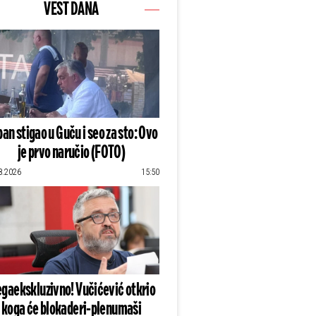
VEST DANA
an stigao u Guču i seo za sto: Ovo
je prvo naručio (FOTO)
8.2026
15:50
gaekskluzivno! Vučićević otkrio
koga će blokaderi-plenumaši