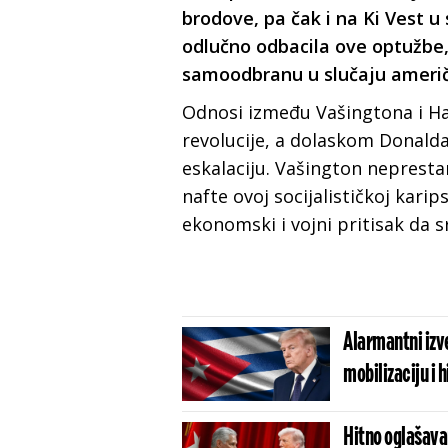
brodove, pa čak i na Ki Vest u 
odlučno odbacila ove optužbe,
samoodbranu u slučaju ameri
Odnosi između Vašingtona i Ha
revolucije, a dolaskom Donald
eskalaciju. Vašington neprest
nafte ovoj socijalističkoj karip
ekonomski i vojni pritisak da s
Alarmantni izve
mobilizaciju i 
Hitno oglašavanje Amerike: Pentagon i Ministarstvo fin