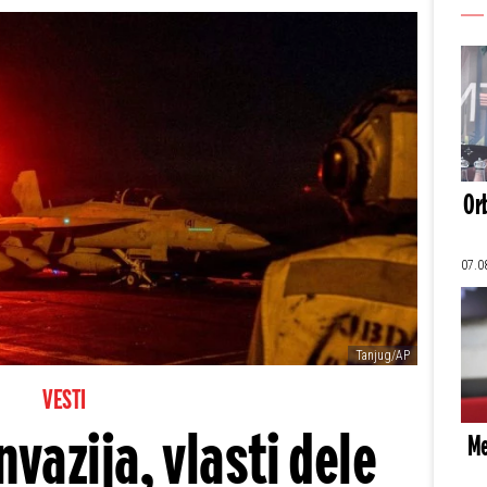
Orb
07.0
Tanjug/AP
VESTI
vazija, vlasti dele
Me