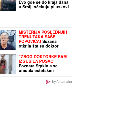
Evo gde se do kraja dana
u Srbiji očekuju pljuskovi
sa grmljavinom
MISTERIJA POSLEDNJIH
TRENUTAKA SAŠE
POPOVIĆA!
Suzana
otkrila šta su doktori
morali da mu urade pred
smrt: To je bilo
"ZBOG DOKTORKE SAM
najstrašnije...
IZGUBILA POSAO"
Poznata Srpkinja se
uništila estetskim
zahvatima, pa vratila
prirodan izgled: Sada
by Aklamator
isplivala stara fotka