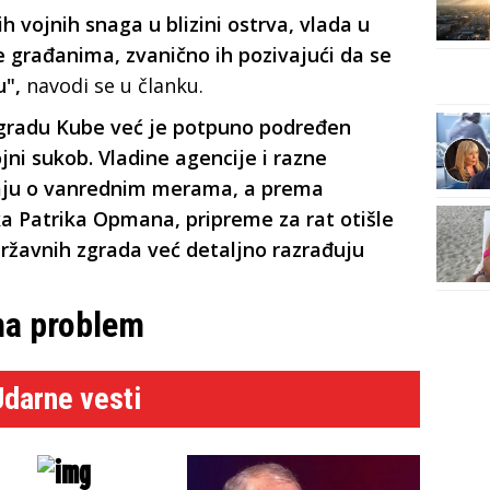
 vojnih snaga u blizini ostrva, vlada u
e građanima, zvanično ih pozivajući da se
u",
navodi se u članku.
gradu Kube već je potpuno podređen
ni sukob. Vladine agencije i razne
ljaju o vanrednim merama, a prema
 Patrika Opmana, pripreme za rat otišle
državnih zgrada već detaljno razrađuju
ma problem
Udarne vesti