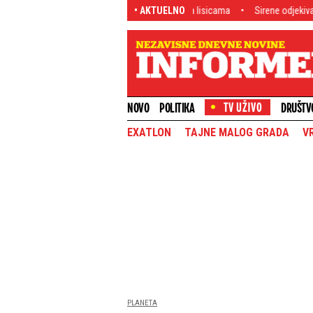
ili i do 244 na sat i završavali sa lisicama
• AKTUELNO
Sirene odjekivale ulicama Be
NOVO
POLITIKA
DRUŠTV
EXATLON
TAJNE MALOG GRADA
V
PLANETA