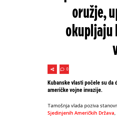
oružje, 
okupljaju 
0
Kubanske vlasti počele su da 
američke vojne invazije.
Tamošnja vlada poziva stanov
Sjedinjenih Američkih Država
,