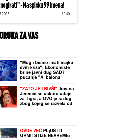
"nogirati" - Na spisku 99 imena!
8.2026
10:40
ORUKA ZA VAS
"Mogli bismo imati majku
svih kriza": Ekonomiste
brine javni dug SAD i
pucanje "AI balona"
"ZATO JE I BIVŠI"
Jovana
Jeremić se uskoro udaje
za Tigra, a OVO je razlog
zbog kojeg se razvela od
prvog muža: "Htela sam
više i bolje"
OVDE VEĆ
PLjUŠTI I
GRMI! STIŽE NEVREME: