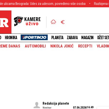
ograda: Udes za udesom, povređeno više osoba
Razbijena šoferka, staklo 
O
HRONIKA
PLANETA
ZABAVA
MAGAZIN
DŽET SE
REME DANAS
AUTOMOBILI
NIKOLA JOKIĆ
RECEPTI
VLADIM
Redakcija planete
16:49
07.06.2026
Novinar