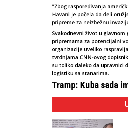
"Zbog raspoređivanja američkih
Havani je počela da deli oružj
pripreme za neizbežnu invazij
Svakodnevni život u glavnom 
pripremama za potencijalni voj
organizacije uveliko rasprav
tvrdnjama CNN-ovog dopisnika
su toliko daleko da upravnici 
logistiku sa stanarima.
Tramp: Kuba sada i