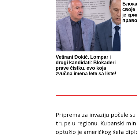
Блок
своје
је кр
право
Vetirani Đokić, Lompar i
drugi kandidati: Blokaderi
prave čistku, evo koja
zvučna imena lete sa liste!
Priprema za invaziju počele su
trupe u regionu. Kubanski mini
optužio je američkog šefa di