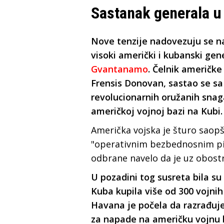
Sastanak generala 
Nove tenzije nadovezuju se n
visoki američki i kubanski gene
Gvantanamo
. Čelnik američk
Frensis Donovan, sastao se s
revolucionarnih oružanih sna
američkoj vojnoj bazi na Kubi.
Američka vojska je šturo saopšt
"operativnim bezbednosnim pi
odbrane navelo da je uz obost
U pozadini tog susreta bila su
Kuba kupila više od 300 vojni
Havana je počela da razrađuje 
za napade na američku vojnu