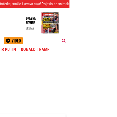
i krvava ruka! Pojavio se snimak Maje i Asmina nakon haosa (VIDEO)
Srbe 
DNEVNE
NOVINE
SRBIJA
T
IR PUTIN
DONALD TRAMP