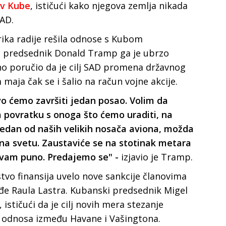
iv Kube
, ističući kako njegova zemlja nikada
SAD.
rika radije rešila odnose s Kubom
 predsednik Donald Tramp ga je ubrzo
o poručio da je cilj SAD promena državnog
maja čak se i šalio na račun vojne akcije.
o ćemo završiti jedan posao. Volim da
 povratku s onoga što ćemo uraditi, na
jedan od naših velikih nosača aviona, možda
na svetu. Zaustaviće se na stotinak metara
a vam puno. Predajemo se" -
izjavio je Tramp.
vo finansija uvelo nove sankcije članovima
e Raula Lastra. Kubanski predsednik Migel
ističući da je cilj novih mera stezanje
 odnosa između Havane i Vašingtona.