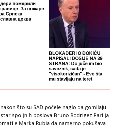
адери померили
 границе: За пожаре
ива Српска
славна црква
BLOKADERI O ĐOKIĆU
NAPISALI DOSIJE NA 39
STRANA: Do juče im bio
saveznik, sada je
''visokorizičan'' - Evo šta
mu stavljaju na teret
 nakon što su SAD počele naglo da gomilaju
star spoljnih poslova Bruno Rodrigez Parilja
plomatije Marka Rubia da namerno pokušava