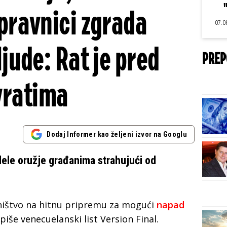
upravnici zgrada
07.0
ljude: Rat je pred
PREP
vratima
Dodaj Informer kao željeni izvor na Googlu
dele oružje građanima strahujući od
ništvo na hitnu pripremu za mogući
napad
 piše venecuelanski list Version Final.