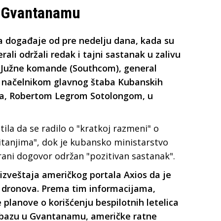
u Gvantanamu
a događaje od pre nedelju dana, kada su
rali održali redak i tajni sastanak u zalivu
e Južne komande (Southcom), general
a načelnikom glavnog štaba Kubanskih
ga, Robertom Legrom Sotolongom, u
ila da se radilo o "kratkoj razmeni" o
tanjima", dok je kubansko ministarstvo
rani dogovor održan "pozitivan sastanak".
 izveštaja američkog portala Axios da je
h dronova. Prema tim informacijama,
planove o korišćenju bespilotnih letelica
 bazu u Gvantanamu, američke ratne