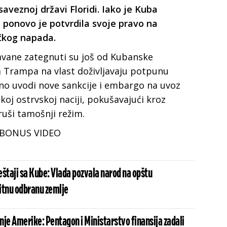
saveznoj državi Floridi. Iako je Kuba
 ponovo je potvrdila svoje pravo na
čkog napada.
vane zategnuti su još od Kubanske
a Trampa na vlast doživljavaju potpunu
ano uvodi nove sankcije i embargo na uvoz
skoj ostrvskoj naciji, pokušavajući kroz
ruši tamošnji režim.
BONUS VIDEO
štaji sa Kube: Vlada pozvala narod na opštu
hitnu odbranu zemlje
ansija zadali