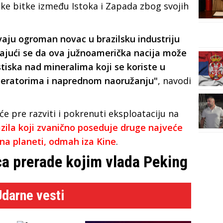
e bitke između Istoka i Zapada zbog svojih
u ogroman novac u brazilsku industriju
ajući se da ova južnoamerička nacija može
tiska nad mineralima koji se koriste u
eneratorima i naprednom naoružanju"
, navodi
će pre razviti i pokrenuti eksploataciju na
zila koji zvanično poseduje druge najveće
na planeti, odmah iza Kine
.
nca prerade kojim vlada Peking
Udarne vesti