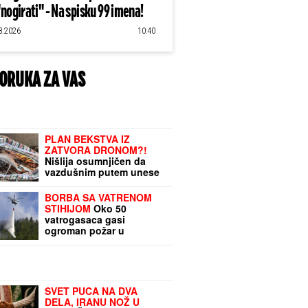
"nogirati" - Na spisku 99 imena!
8.2026
10:40
ORUKA ZA VAS
PLAN BEKSTVA IZ
ZATVORA DRONOM?!
Nišlija osumnjičen da
vazdušnim putem unese
oružje u KPZ Niš završio
u pritvoru: Postoji strah
BORBA SA VATRENOM
da će PONOVITI delo
STIHIJOM
Oko 50
(FOTO)
vatrogasaca gasi
ogroman požar u
Slovačkoj: Vetar otežava
akciju
SVET PUCA NA DVA
DELA, IRANU NOŽ U