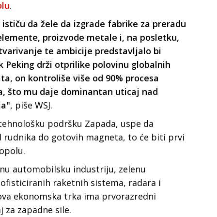
olu
.
 ističu da žele da izgrade fabrike za preradu
lemente, proizvode metale i, na posletku,
varivanje te ambicije predstavljalo bi
 Peking drži otprilike polovinu globalnih
ta, on kontroliše više od 90% procesa
a, što mu daje dominantan uticaj nad
ja"
, piše WSJ.
 i tehnološku podršku Zapada, uspe da
 rudnika do gotovih magneta, to će biti prvi
opolu.
rnu automobilsku industriju, zelenu
 sofisticiranih raketnih sistema, radara i
ova ekonomska trka ima prvorazredni
j za zapadne sile.