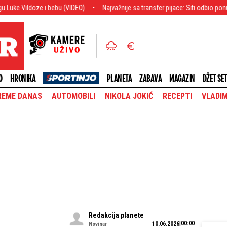
e i bebu (VIDEO)
Najvažnije sa transfer pijace: Siti odbio ponudu, Arsena
O
HRONIKA
PLANETA
ZABAVA
MAGAZIN
DŽET SE
REME DANAS
AUTOMOBILI
NIKOLA JOKIĆ
RECEPTI
VLADIM
Redakcija planete
00:00
10.06.2026
Novinar