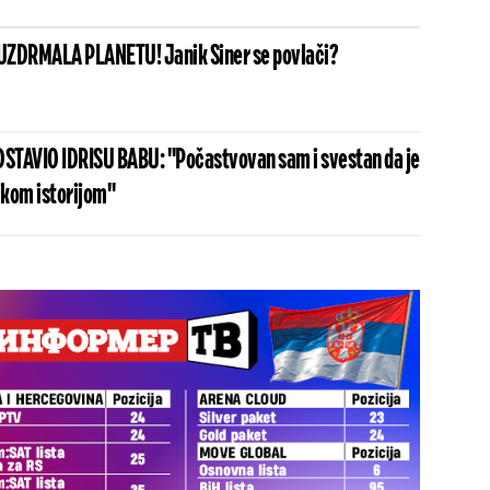
UZDRMALA PLANETU! Janik Siner se povlači?
STAVIO IDRISU BABU: "Počastvovan sam i svestan da je
ikom istorijom"