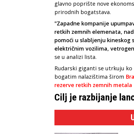
glavno poprište nove ekonomsk
prirodnih bogatstava.
"Zapadne kompanije upumpavaj
retkih zemnih elemenata, nad
pomoći u slabljenju kineskog s
električnim vozilima, vetrog
se u analizi lista.
Rudarski giganti se utrkuju ko 
bogatim nalazištima širom
Bra
rezerve retkih zemnih metala 
Cilj je razbijanje la