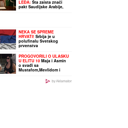
LEĐA:
Šta zaista znači
pakt Saudijske Arabije,
Turske i Pakistana?
NEKA SE SPREME
HRVATI!
Srbija je u
polufinalu Svetskog
prvenstva
PROGOVORILI O ULASKU
U ELITU 10
Maja i Asmin
o svađi sa
Mustafom,Mevlidom i
Aneli: "Idemo u
Dubrovnik da vidimo
by Aklamator
Noru" (Video)