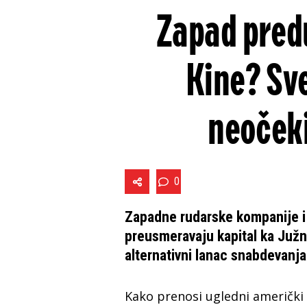
Zapad predu
Kine? Sve
neoček
0
Zapadne rudarske kompanije i
preusmeravaju kapital ka Južn
alternativni lanac snabdevanja
Kako prenosi ugledni američki 