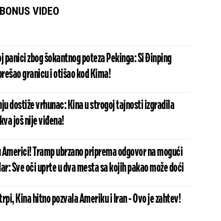
BONUS VIDEO
j panici zbog šokantnog poteza Pekinga: Si Đinping
prešao granicu i otišao kod Kima!
ju dostiže vrhunac: Kina u strogoj tajnosti izgradila
va još nije viđena!
 u Americi! Tramp ubrzano priprema odgovor na mogući
ar: Sve oči uprte u dva mesta sa kojih pakao može doći
trpi, Kina hitno pozvala Ameriku i Iran - Ovo je zahtev!