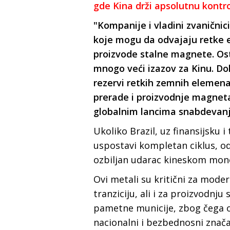
gde Kina drži apsolutnu kontr
"Kompanije i vladini zvaničnici
koje mogu da odvajaju retke e
proizvode stalne magnete. Ost
mnogo veći izazov za Kinu. Dok
rezervi retkih zemnih elemena
prerade i proizvodnje magnet
globalnim lancima snabdevan
Ukoliko Brazil, uz finansijsku
uspostavi kompletan ciklus, od
ozbiljan udarac kineskom mon
Ovi metali su kritični za mode
tranziciju, ali i za proizvodnju
pametne municije, zbog čega 
nacionalni i bezbednosni znača