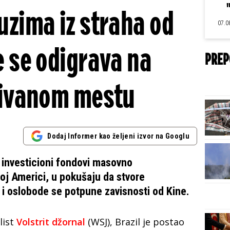
zima iz straha od
07.0
 se odigrava na
PREP
ivanom mestu
Dodaj Informer kao željeni izvor na Googlu
 investicioni fondovi masovno
oj Americi, u pokušaju da stvore
 i oslobode se potpune zavisnosti od Kine.
list
Volstrit džornal
(WSJ), Brazil je postao