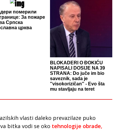
адери померили
 границе: За пожаре
ива Српска
славна црква
BLOKADERI O ĐOKIĆU
NAPISALI DOSIJE NA 39
STRANA: Do juče im bio
saveznik, sada je
''visokorizičan'' - Evo šta
mu stavljaju na teret
zilskih vlasti daleko prevazilaze puko
ava bitka vodi se oko
tehnologije obrade,