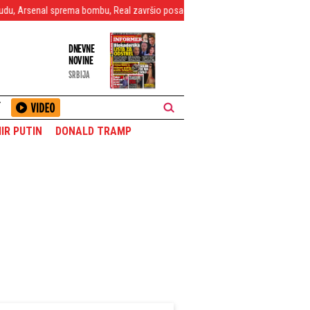
l sprema bombu, Real završio posao?
"Sportinjo" dočekao Vildozu na aero
DNEVNE
NOVINE
SRBIJA
T
IR PUTIN
DONALD TRAMP