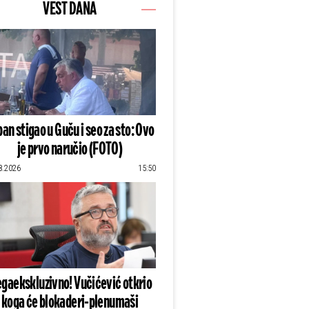
VEST DANA
an stigao u Guču i seo za sto: Ovo
je prvo naručio (FOTO)
8.2026
15:50
gaekskluzivno! Vučićević otkrio
koga će blokaderi-plenumaši