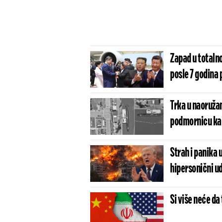
Zapad u totalno
posle 7 godina 
Trka u naoružan
podmornicu kak
Strah i panika
hipersonični ud
Si više neće da 