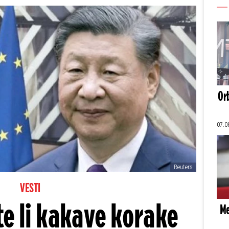
Orb
07.0
Reuters
VESTI
e li kakave korake
Me