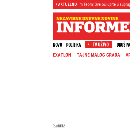
Milica prvi put u Beogradu sa sinom Teom: Sve oči uprte u suprugu Luke Vildoz
• AKTUELNO
NOVO
POLITIKA
DRUŠTV
EXATLON
TAJNE MALOG GRADA
V
PLANETA