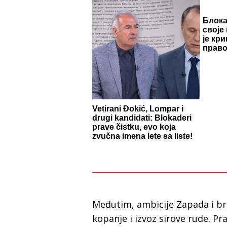
Блок
своје
је кр
право
Vetirani Đokić, Lompar i
drugi kandidati: Blokaderi
prave čistku, evo koja
zvučna imena lete sa liste!
Međutim, ambicije Zapada i bra
kopanje i izvoz sirove rude. Pr